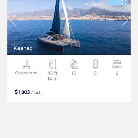
Keenex
Catamaran
45 ft
10
5
6
14 m
$
1,803
/nacht