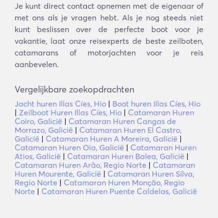
Je kunt direct contact opnemen met de eigenaar of
met ons als je vragen hebt. Als je nog steeds niet
kunt beslissen over de perfecte boot voor je
vakantie, laat onze reisexperts de beste zeilboten,
catamarans of motorjachten voor je reis
aanbevelen.
Vergelijkbare zoekopdrachten
Jacht huren Illas Cíes, Hio
|
Boot huren Illas Cíes, Hio
|
Zeilboot Huren Illas Cíes, Hio
|
Catamaran Huren
Coiro, Galicië
|
Catamaran Huren Cangas de
Morrazo, Galicië
|
Catamaran Huren El Castro,
Galicië
|
Catamaran Huren A Moreira, Galicië
|
Catamaran Huren Oia, Galicië
|
Catamaran Huren
Atios, Galicië
|
Catamaran Huren Balea, Galicië
|
Catamaran Huren Arão, Regio Norte
|
Catamaran
Huren Mourente, Galicië
|
Catamaran Huren Silva,
Regio Norte
|
Catamaran Huren Monção, Regio
Norte
|
Catamaran Huren Puente Caldelas, Galicië