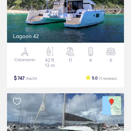
Lagoon 42
Catamaran
42 ft
11
4
6
13 m
$
747
5.0
/nacht
(1
reviews
)