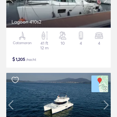
Lagoon 410s2
Catamaran
41 ft
10
4
4
12 m
$
1,205
/nacht