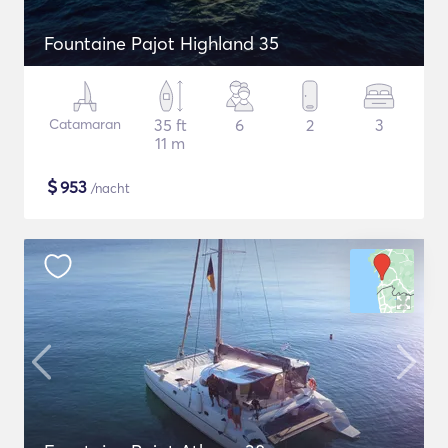
Fountaine Pajot Highland 35
Catamaran
35 ft
6
2
3
11 m
$
953
/nacht