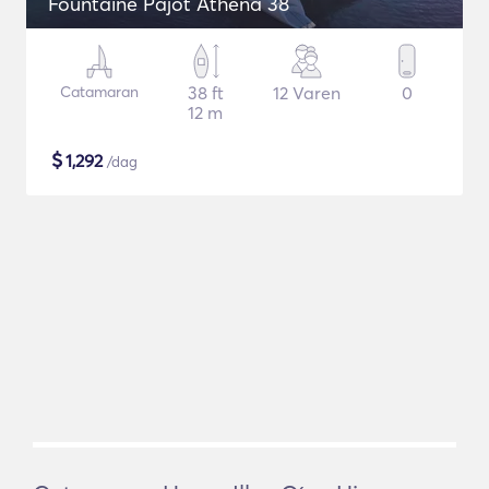
Fountaine Pajot Athena 38
Catamaran
38 ft
12 Varen
0
12 m
$
1,292
/dag