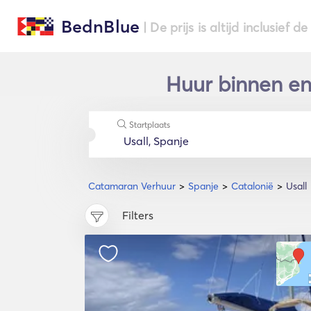
BednBlue
| De prijs is altijd inclusief 
Huur binnen en
Startplaats
Catamaran Verhuur
Spanje
Catalonië
Usall
Filters