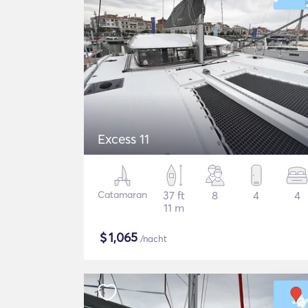
Excess 11
Catamaran
37 ft
8
4
4
11 m
$
1,065
/nacht