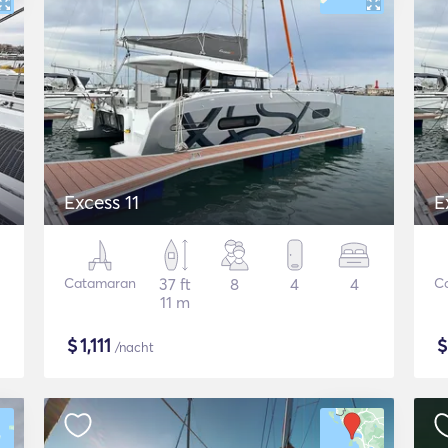
Excess 11
E
Catamaran
37 ft
8
4
4
C
11 m
$
1,111
/nacht