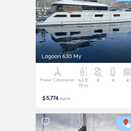
Lagoon 630 My
Power Catamaran
63 ft
8
4
4
19 m
$
5,774
/nacht