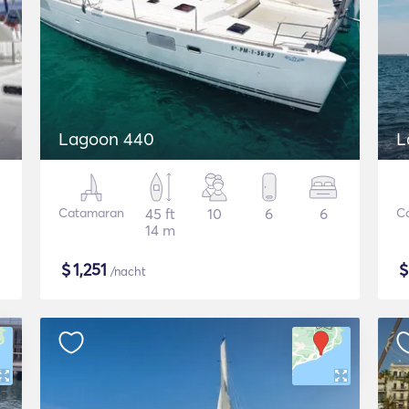
Lagoon 440
L
Catamaran
45 ft
10
6
6
C
14 m
$
1,251
/nacht