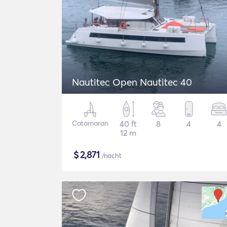
Nautitec Open Nautitec 40
Catamaran
40 ft
8
4
4
12 m
$
2,871
/nacht