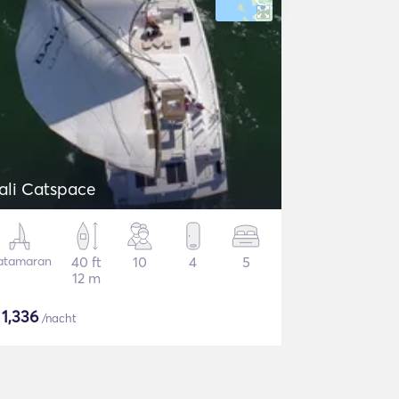
ali Catspace
atamaran
40 ft
10
4
5
12 m
$
1,336
/nacht