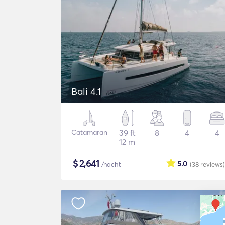
Bali 4.1
Catamaran
39 ft
8
4
4
12 m
$
2,641
5.0
/nacht
(38
reviews
)