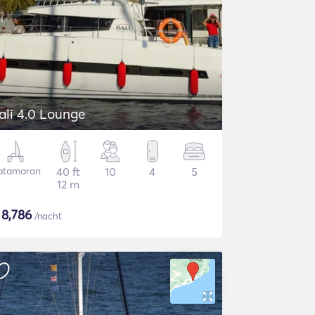
ali 4.0 Lounge
atamaran
40 ft
10
4
5
12 m
$
8,786
/nacht