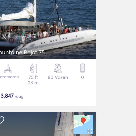
ountaine Pajot 75
atamaran
75 ft
80 Varen
0
23 m
$
3,847
/dag