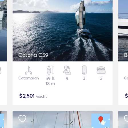
Catana C59
B
Catamaran
59 ft
9
3
3
C
18 m
$
2,501
/nacht