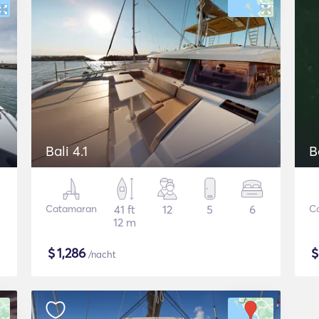
Bali 4.1
B
Catamaran
41 ft
12
5
6
C
12 m
$
1,286
/nacht