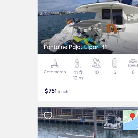
Fontaine Pajot Lipari 41
Catamaran
41 ft
10
6
6
12 m
$
751
/nacht