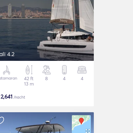
ali 4.2
atamaran
42 ft
8
4
4
13 m
$
2,641
/nacht