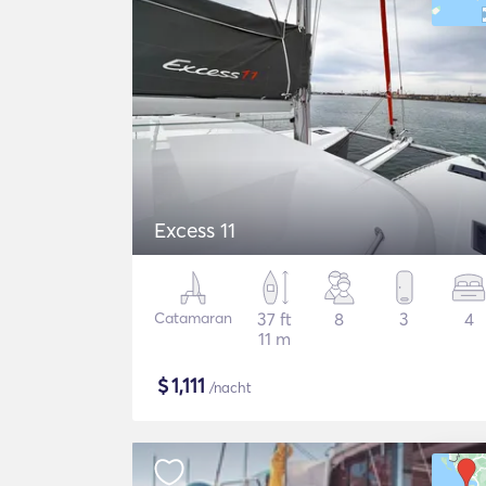
Excess 11
Catamaran
37 ft
8
3
4
11 m
$
1,111
/nacht