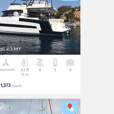
ali 4.3 MY
atamaran
43 ft
8
5
4
13 m
$
1,373
/nacht