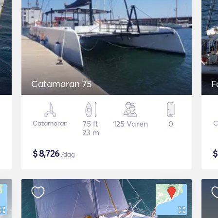
Catamaran 75
F
Catamaran
75 ft
125 Varen
0
C
23 m
$
8,726
/dag