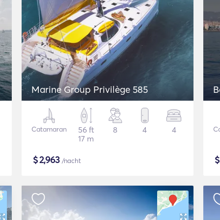
Marine Group Privilège 585
B
Catamaran
56 ft
8
4
4
C
17 m
$
2,963
/nacht