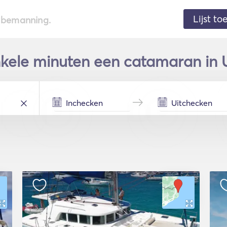
Lijst t
de bemanning.
kele minuten een catamaran in Us