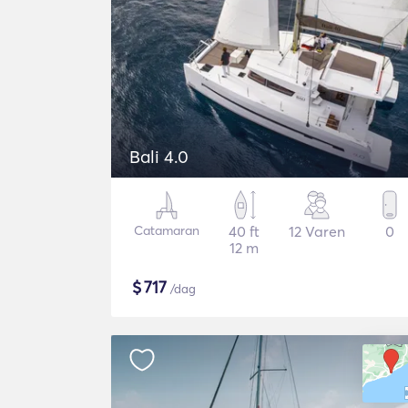
Bali 4.0
Catamaran
40 ft
12 Varen
0
12 m
$
717
/dag