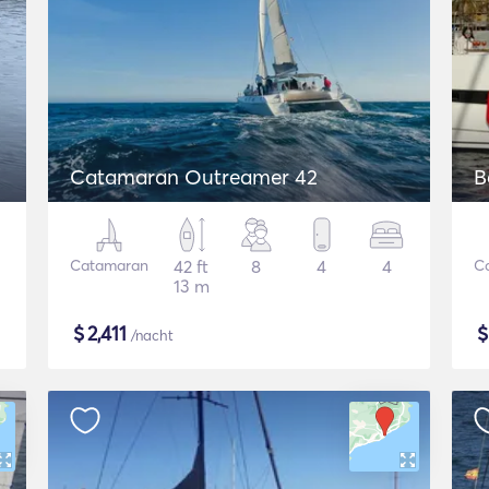
Catamaran Outreamer 42
B
Catamaran
42 ft
8
4
4
C
13 m
$
2,411
/nacht