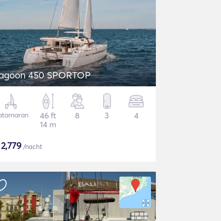
agoon 450 SPORTOP
atamaran
46 ft
8
3
4
14 m
$
2,779
/nacht