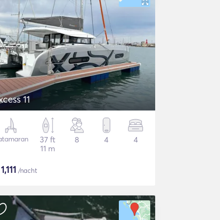
xcess 11
atamaran
37 ft
8
4
4
11 m
$
1,111
/nacht