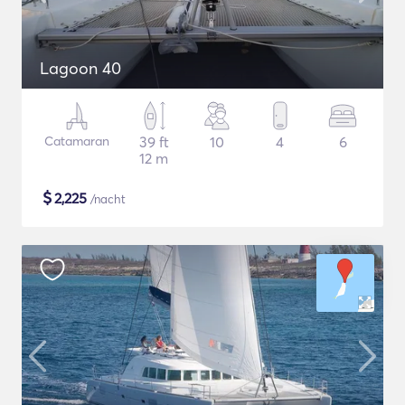
Lagoon 40
Catamaran
39 ft
10
4
6
12 m
$
2,225
/nacht