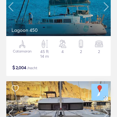
Lagoon 450
Catamaran
45 ft
4
2
2
14 m
$
2,004
/nacht