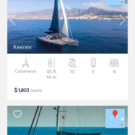
Keenex
Catamaran
45 ft
10
5
6
14 m
$
1,803
/nacht