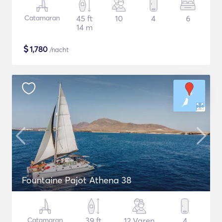
Catamaran
45 ft
10
4
6
14 m
$
1,780
/nacht
Fountaine Pajot Athena 38
Catamaran
39 ft
12 Varen
4