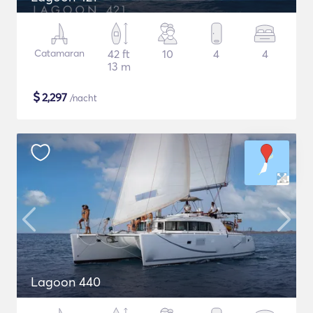
Catamaran
42 ft
10
4
4
13 m
$
2,297
/nacht
Lagoon 440