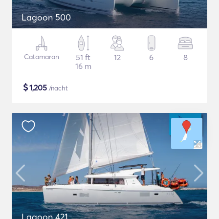
Lagoon 500
Catamaran
51 ft
12
6
8
16 m
$
1,205
/nacht
Lagoon 421