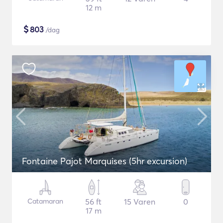
12 m
$
803
/dag
Fontaine Pajot Marquises (5hr excursion)
Catamaran
56 ft
15 Varen
0
17 m