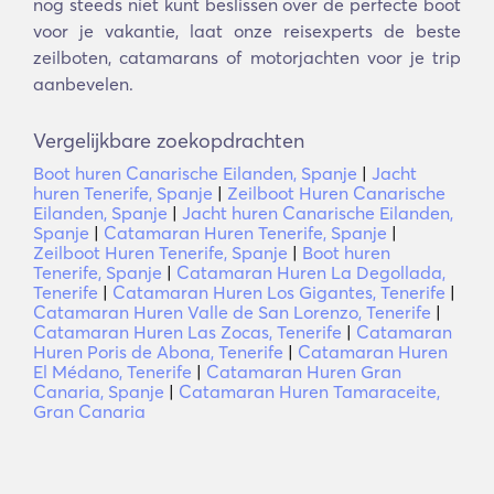
nog steeds niet kunt beslissen over de perfecte boot
voor je vakantie, laat onze reisexperts de beste
zeilboten, catamarans of motorjachten voor je trip
aanbevelen.
Vergelijkbare zoekopdrachten
Boot huren Canarische Eilanden, Spanje
|
Jacht
huren Tenerife, Spanje
|
Zeilboot Huren Canarische
Eilanden, Spanje
|
Jacht huren Canarische Eilanden,
Spanje
|
Catamaran Huren Tenerife, Spanje
|
Zeilboot Huren Tenerife, Spanje
|
Boot huren
Tenerife, Spanje
|
Catamaran Huren La Degollada,
Tenerife
|
Catamaran Huren Los Gigantes, Tenerife
|
Catamaran Huren Valle de San Lorenzo, Tenerife
|
Catamaran Huren Las Zocas, Tenerife
|
Catamaran
Huren Poris de Abona, Tenerife
|
Catamaran Huren
El Médano, Tenerife
|
Catamaran Huren Gran
Canaria, Spanje
|
Catamaran Huren Tamaraceite,
Gran Canaria