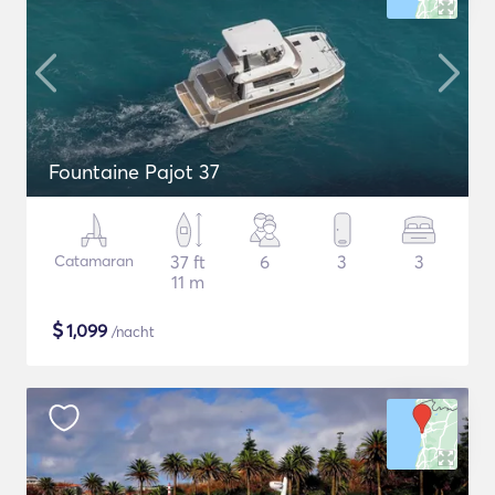
Fountaine Pajot 37
Catamaran
37 ft
6
3
3
11 m
$
1,099
/nacht