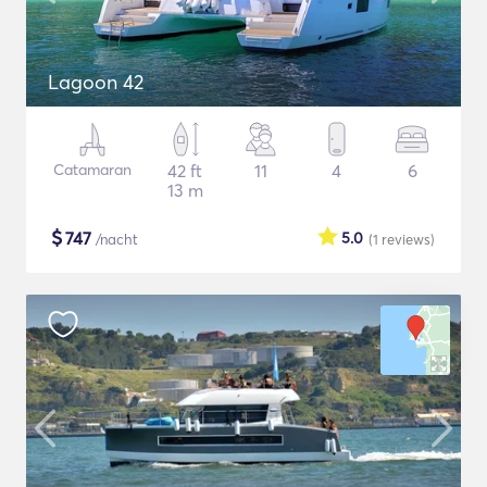
Lagoon 42
Catamaran
42 ft
11
4
6
13 m
$
747
5.0
/nacht
(1
reviews
)