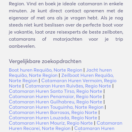
Region. Vind en boek je ideale catamaran in enkele
minuten. Je kunt direct contact opnemen met de
eigenaar of met ons als je vragen hebt. Als je nog
steeds niet kunt beslissen over de perfecte boot voor
je vakantie, laat onze reisexperts de beste zeilboten,
catamarans of motorjachten voor je trip
aanbevelen.
Vergelijkbare zoekopdrachten
Boot huren Requião, Norte Region
|
Jacht huren
Requião, Norte Region
|
Zeilboot Huren Requião,
Norte Region
|
Catamaran Huren Vermoim, Regio
Norte
|
Catamaran Huren Ruivães, Regio Norte
|
Catamaran Huren Santo Tirso, Regio Norte
|
Catamaran Huren Penamaior, Regio Norte
|
Catamaran Huren Guilhabreu, Regio Norte
|
Catamaran Huren Touguinha, Norte Region
|
Catamaran Huren Barrosas, Regio Norte
|
Catamaran Huren Louzada, Regio Norte
|
Catamaran Huren Mouriz, Regio Norte
|
Catamaran
Huren Recarei, Norte Region
|
Catamaran Huren