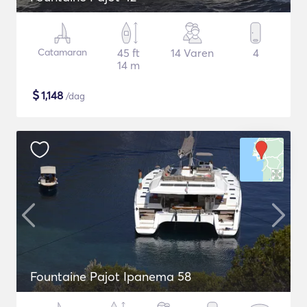
Catamaran
45 ft
14 Varen
4
14 m
$
1,148
/dag
Fountaine Pajot Ipanema 58