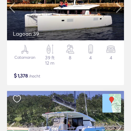
Lagoon 39
Catamaran
39 ft
8
4
4
12 m
$
1,378
/nacht