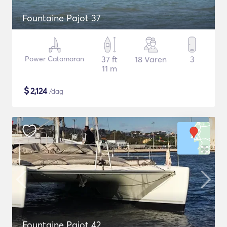
Fountaine Pajot 37
Power Catamaran
37 ft
18 Varen
3
11 m
$
2,124
/dag
Fountaine Pajot 42