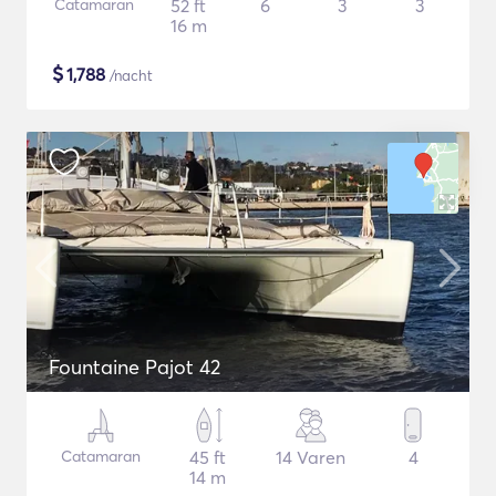
Catamaran
52 ft
6
3
3
16 m
$
1,788
/nacht
Fountaine Pajot 42
Catamaran
45 ft
14 Varen
4
14 m