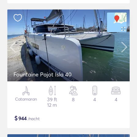
Fountaine Pajot Isla 40
Catamaran
39 ft
8
4
4
12 m
$
944
/nacht