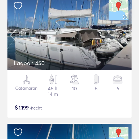
Lagoon 450
Catamaran
46 ft
10
6
6
14 m
$
1,199
/nacht