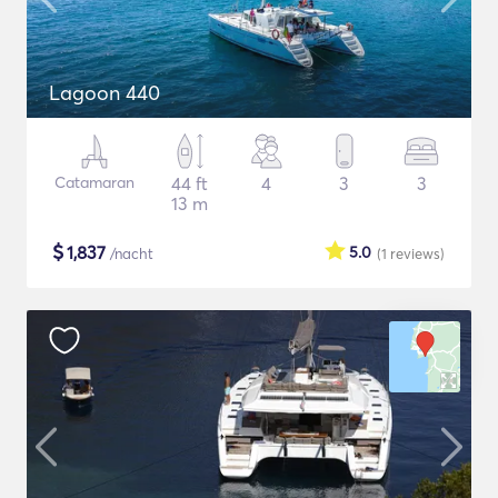
Lagoon 440
Catamaran
44 ft
4
3
3
13 m
$
1,837
5.0
/nacht
(1
reviews
)