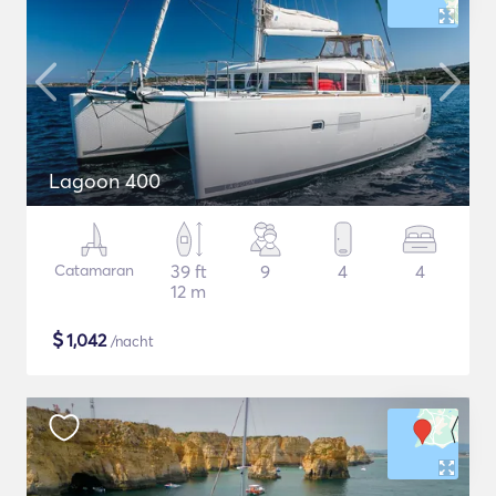
Lagoon 400
Catamaran
39 ft
9
4
4
12 m
$
1,042
/nacht