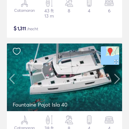
Catamaran
43 ft
8
4
6
13 m
$
1,311
/nacht
Fountaine Pajot Isla 40
Catamaran
38 ft
8
4
4