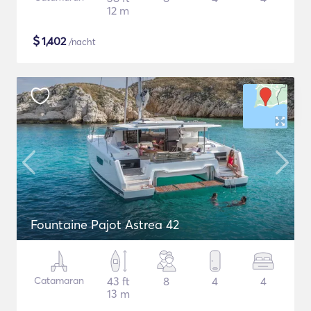
12 m
$
1,402
/nacht
Fountaine Pajot Astrea 42
Catamaran
43 ft
8
4
4
13 m