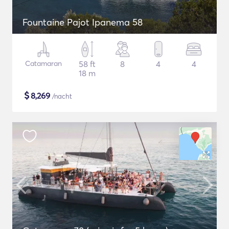
Fountaine Pajot Ipanema 58
Catamaran
58 ft
8
4
4
18 m
$
8,269
/nacht