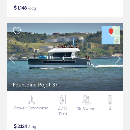
$
1,148
/dag
Fountaine Pajot 37
Power Catamaran
37 ft
18 Varen
3
11 m
$
2,124
/dag