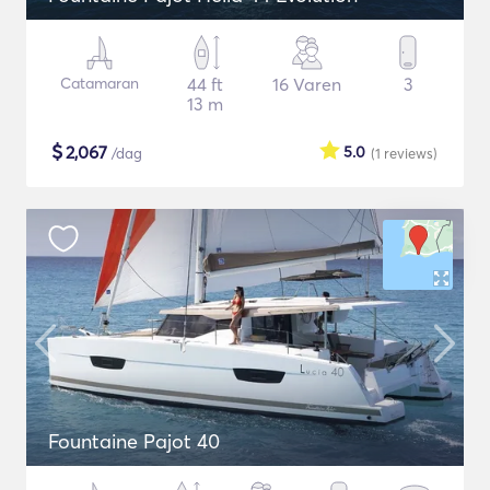
Catamaran
44 ft
16 Varen
3
13 m
$
2,067
5.0
/dag
(1
reviews
)
Fountaine Pajot 40