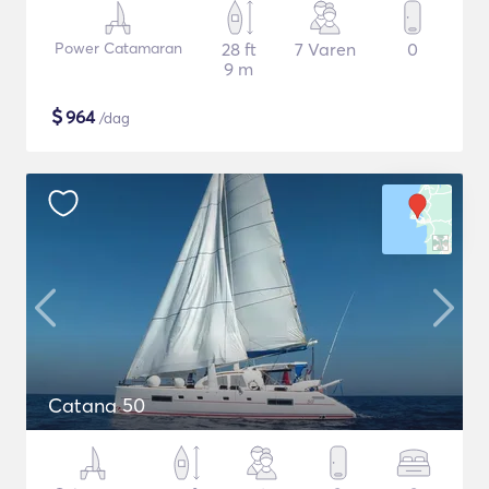
Power Catamaran
28 ft
7 Varen
0
9 m
$
964
/dag
Catana 50