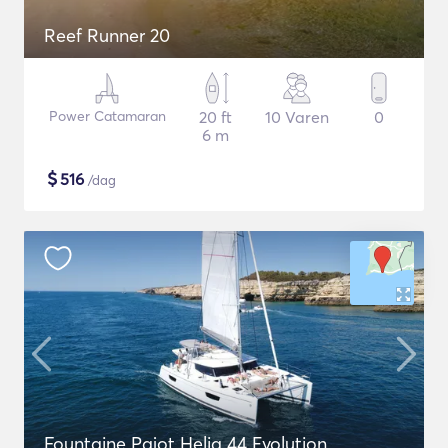
Reef Runner 20
Power Catamaran
20 ft
10 Varen
0
6 m
$
516
/dag
Fountaine Pajot Helia 44 Evolution