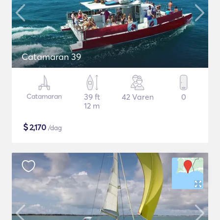
Catamaran 39
Catamaran
39 ft
42 Varen
0
12 m
$
2,170
/dag