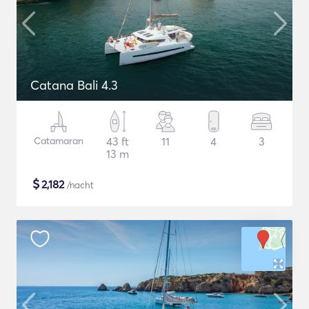
Catana Bali 4.3
Catamaran
43 ft
11
4
3
13 m
$
2,182
/nacht