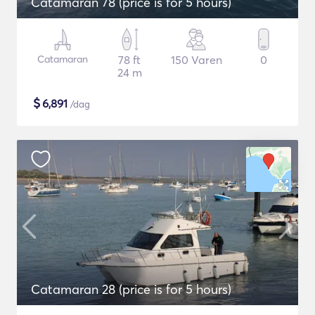
Catamaran 78 (price is for 5 hours)
Catamaran
78 ft
150 Varen
0
24 m
$
6,891
/dag
Catamaran 28 (price is for 5 hours)