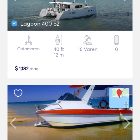
Lagoon 400 S2
Catamaran
40 ft
16 Varen
0
12 m
$
1,182
/dag