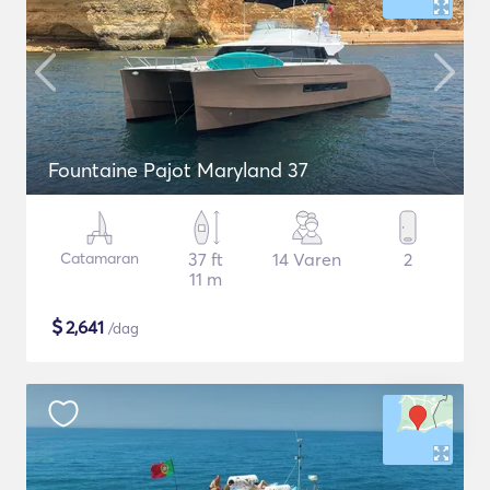
Fountaine Pajot Maryland 37
Catamaran
37 ft
14 Varen
2
11 m
$
2,641
/dag