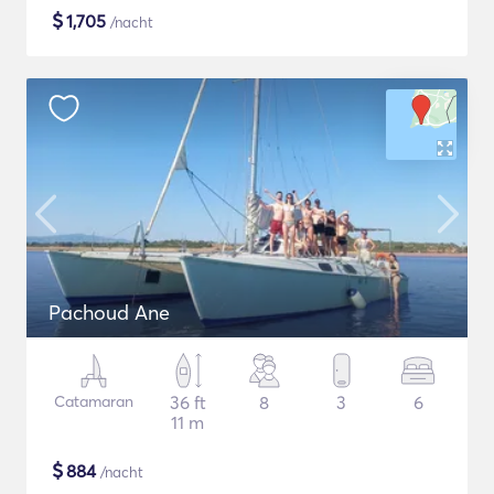
$
1,705
/nacht
Pachoud Ane
Catamaran
36 ft
8
3
6
11 m
$
884
/nacht