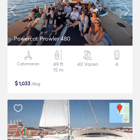
Powercat Prowler 480
Catamaran
49 ft
40 Varen
4
15 m
$
1,033
/dag