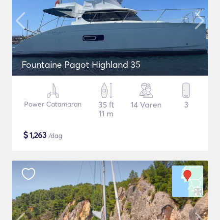
Fountaine Pagot Highland 35
Power Catamaran
35 ft
14 Varen
3
11 m
$
1,263
/dag