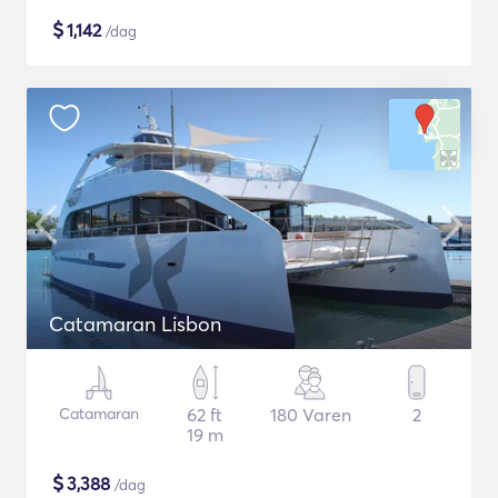
$
1,142
/dag
Catamaran Lisbon
Catamaran
62 ft
180 Varen
2
19 m
$
3,388
/dag