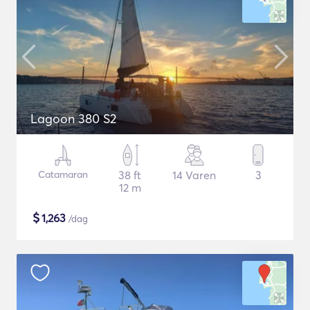
Lagoon 380 S2
Catamaran
38 ft
14 Varen
3
12 m
$
1,263
/dag