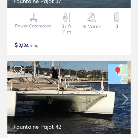
Fountaine Pajot 37
Power Catamaran
37 ft
18 Varen
3
11 m
$
2,124
/dag
Fountaine Pajot 42