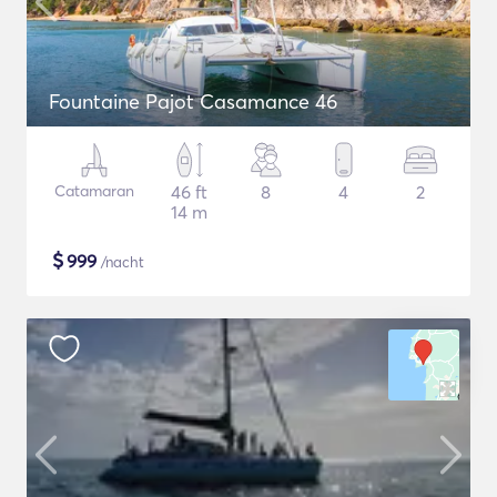
Fountaine Pajot Casamance 46
Catamaran
46 ft
8
4
2
14 m
$
999
/nacht