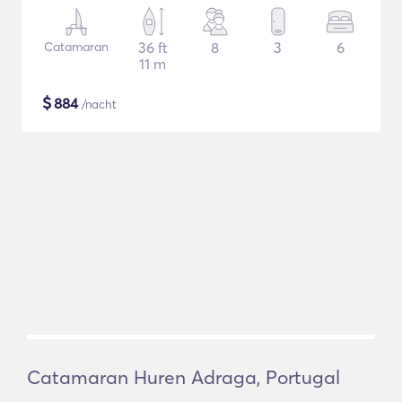
Catamaran
36 ft
8
3
6
11 m
$
884
/nacht
Catamaran Huren Adraga, Portugal