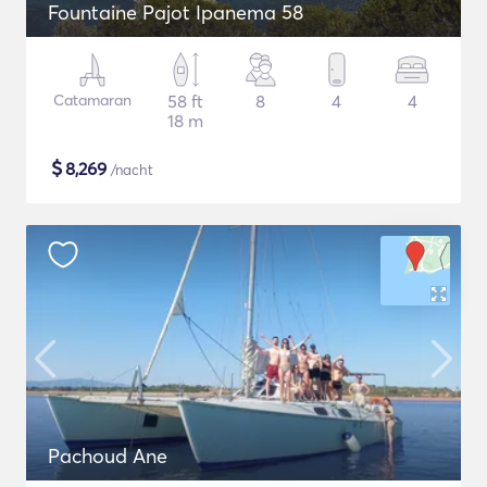
Fountaine Pajot Ipanema 58
Catamaran
58 ft
8
4
4
18 m
$
8,269
/nacht
Pachoud Ane