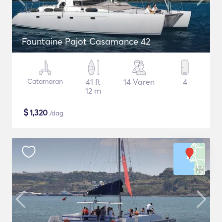
Fountaine Pajot Casamance 42
Catamaran
41 ft
14 Varen
4
12 m
$
1,320
/dag