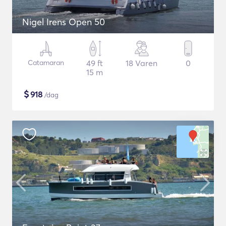
Nigel Irens Open 50
Catamaran
49 ft
18 Varen
0
15 m
$
918
/dag