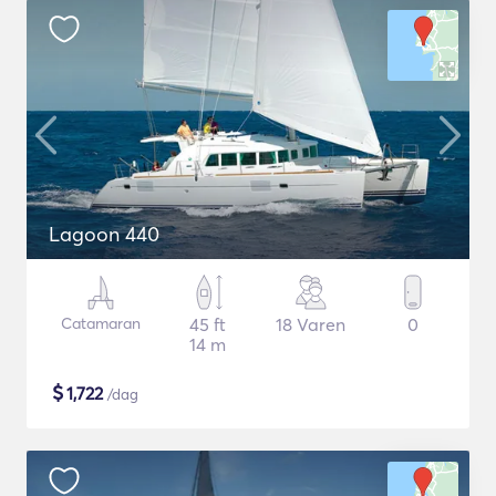
Lagoon 440
Catamaran
45 ft
18 Varen
0
14 m
$
1,722
/dag