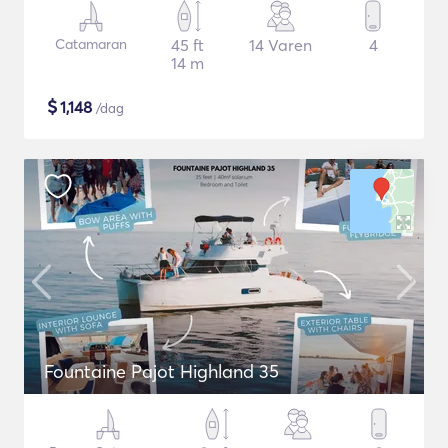
Catamaran
45 ft
14 Varen
4
14 m
$
1,148
/dag
Fountaine Pajot Highland 35