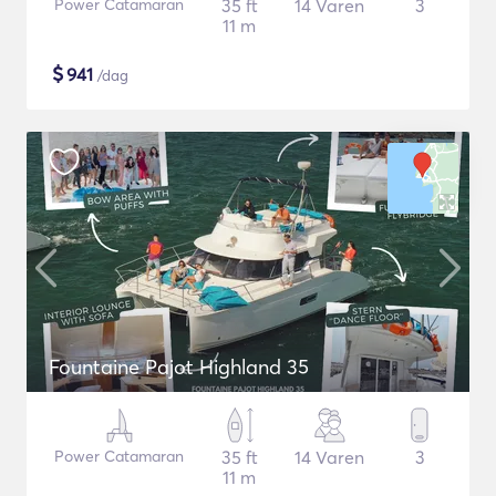
Power Catamaran
35 ft
14 Varen
3
11 m
$
941
/dag
Fountaine Pajot Highland 35
Power Catamaran
35 ft
14 Varen
3
11 m