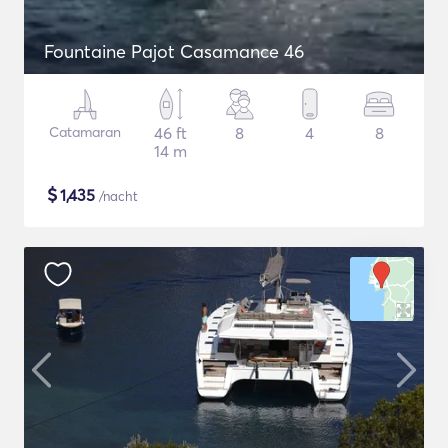
Fountaine Pajot Casamance 46
Catamaran
46 ft
8
4
8
14 m
$
1,435
/nacht