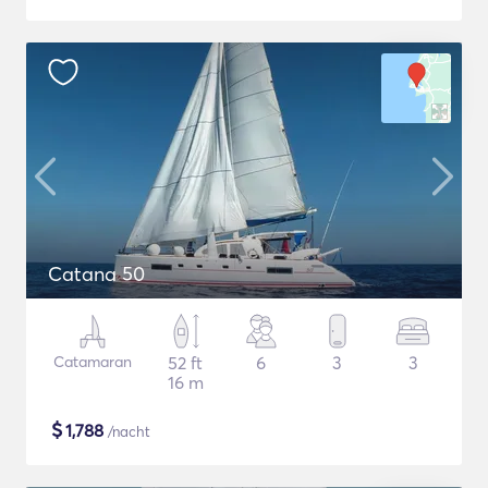
Catana 50
Catamaran
52 ft
6
3
3
16 m
$
1,788
/nacht