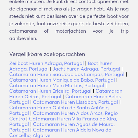
enkele minuten. Je kunt direct contact opnemen met
de eigenaar of met ons als je vragen hebt. Als je nog
steeds niet kunt beslissen over de perfecte boot voor
je vakantie, laat onze reisexperts de beste zeilboten,
catamarans of motorjachten voor je trip
aanbevelen.
Vergelijkbare zoekopdrachten
Zeilboot Huren Adraga, Portugal
|
Boot huren
Adraga, Portugal
|
Jacht huren Adraga, Portugal
|
Catamaran Huren São João das Lampas, Portugal
|
Catamaran Huren Manique de Baixo, Portugal
|
Catamaran Huren Mem Martins, Portugal
|
Catamaran Huren Ericeira, Portugal
|
Catamaran
Huren Oeiras, Portugal
|
Catamaran Huren Belas,
Portugal
|
Catamaran Huren Lissabon, Portugal
|
Catamaran Huren Quinta de Santo António,
Portugal
|
Catamaran Huren A dos Arcos, Regio
Centro
|
Catamaran Huren Vila Franca de Xira,
Portugal
|
Catamaran Huren Águas de Moura,
Portugal
|
Catamaran Huren Aldeia Nova do
Concelho, Algarve