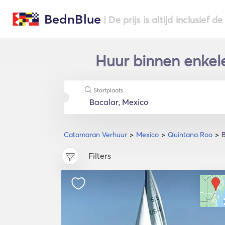
BednBlue
| De prijs is altijd inclusief 
Huur binnen enkel
Startplaats
Catamaran Verhuur
Mexico
Quintana Roo
B
Filters