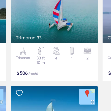
Trimaran 33'
C
Trimaran
33 ft
4
1
2
C
10 m
$
506
/nacht