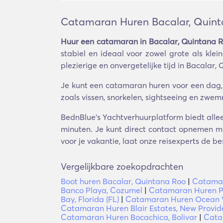
Catamaran Huren Bacalar, Quin
Huur een catamaran in Bacalar, Quintana 
stabiel en ideaal voor zowel grote als kle
plezierige en onvergetelijke tijd in Bacalar,
Je kunt een catamaran huren voor een dag, 
zoals vissen, snorkelen, sightseeing en zwe
BednBlue's Yachtverhuurplatform biedt allee
minuten. Je kunt direct contact opnemen met
voor je vakantie, laat onze reisexperts de b
Vergelijkbare zoekopdrachten
Boot huren Bacalar, Quintana Roo
|
Catamar
Banco Playa, Cozumel
|
Catamaran Huren Pu
Bay, Florida (FL)
|
Catamaran Huren Ocean Vi
Catamaran Huren Blair Estates, New Provi
Catamaran Huren Bocachica, Bolivar
|
Cata