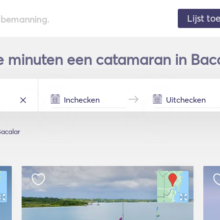
Lijst t
de bemanning.
e minuten een catamaran in Baca
acalar