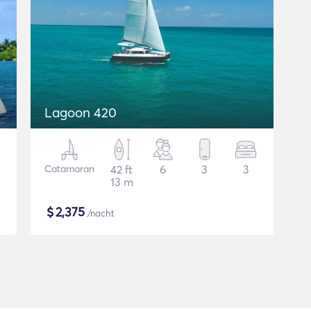
Lagoon 420
Catamaran
42 ft
6
3
3
13 m
$
2,375
/nacht