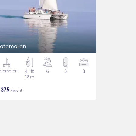
atamaran
atamaran
41 ft
6
3
3
12 m
$
375
/nacht