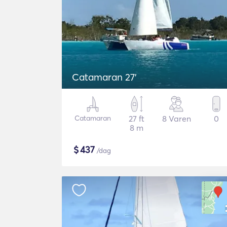
Catamaran 27'
Catamaran
27 ft
8 Varen
0
8 m
$
437
/dag