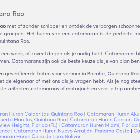
tana Roo
Roo
met of zonder schipper en ontdek de verborgen schoonhei
ine groepen. Het huren van een catamaran is de perfecte m
 Quintana Roo.
een week, of zoveel dagen als je nodig hebt. Catamarans bie
mmen. Catamarans zijn ook de beste keuze als je van plan bent
n geverifieerde boten voor verhuur in Bacalar, Quintana Roo
 de eigenaar of met ons als je vragen hebt. Als je nog stee
este zeilboten, catamarans of motorjachten voor je trip aanbe
an Huren Calderitas, Quintana Roo
|
Catamaran Huren Akum
erto Morelos, Quintana Roo
|
Catamaran Huren Cancun, Qu
ew Heights, Florida (FL)
|
Catamaran Huren Miami, Florida
dence
|
Catamaran Huren Nuevo Arraiján, Panama Oeste
|
Ca
maran Huren Caño de Loro, Bolivar