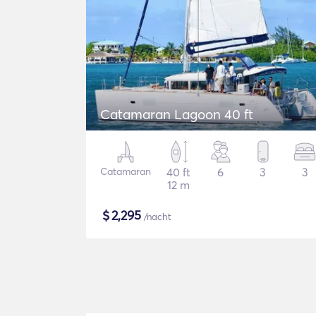
Catamaran Lagoon 40 ft
Catamaran
40 ft
6
3
3
12 m
$
2,295
/nacht