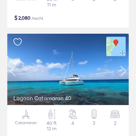
11 m
$
2,080
/nacht
Lagoon Catamaran 40
Catamaran
40 ft
4
3
2
12 m