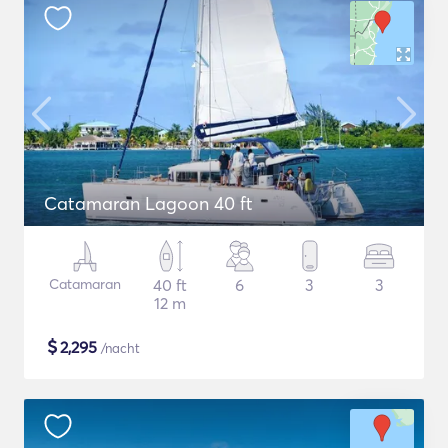
Catamaran Lagoon 40 ft
Catamaran
40 ft
6
3
3
12 m
$
2,295
/nacht