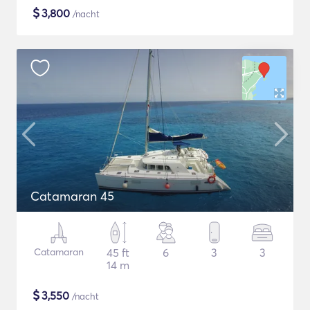
$
3,800
/nacht
Catamaran 45
Catamaran
45 ft
6
3
3
14 m
$
3,550
/nacht