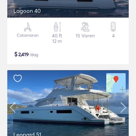
Lagoon 40
Catamaran
40 ft
15 Varen
4
12 m
$
2,419
/dag
Leopard 51