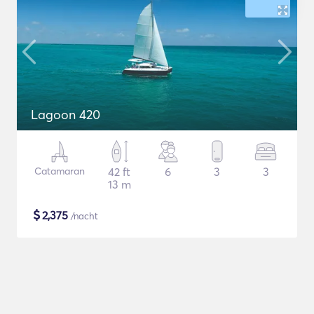
Lagoon 420
Catamaran
42 ft
6
3
3
13 m
$
2,375
/nacht