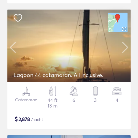
Lagoon 44 catamaran. All inclusive.
Catamaran
44 ft
6
3
4
13 m
$
2,878
/nacht