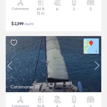
Catamaran
40 ft
6
3
3
12 m
$
2,399
/nacht
Catamaran 35
Catamaran
35 ft
4
2
2