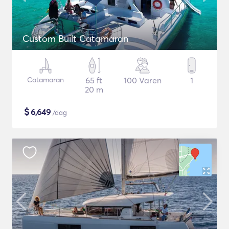
Custom Built Catamaran
Catamaran
65 ft
100 Varen
1
20 m
$
6,649
/dag