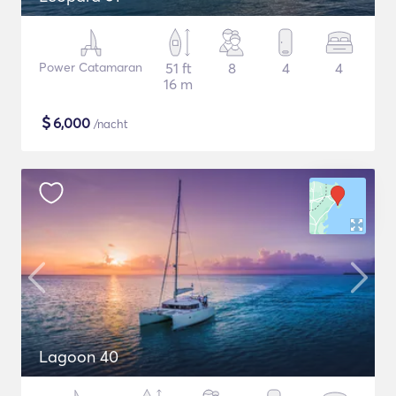
Power Catamaran
51 ft
8
4
4
16 m
$
6,000
/nacht
Lagoon 40