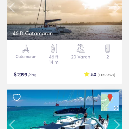
46 ft Catamaran
Catamaran
46 ft
20 Varen
2
14 m
$
2,199
5.0
/dag
(1
reviews
)