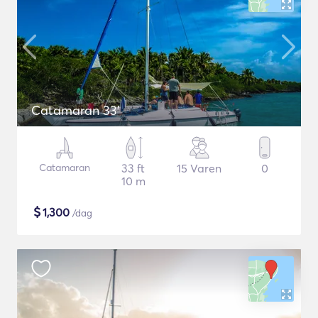
Catamaran 33'
Catamaran
33 ft
15 Varen
0
10 m
$
1,300
/dag