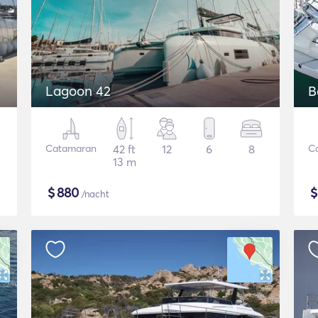
Lagoon 42
B
Catamaran
42 ft
12
6
8
C
13 m
$
880
/nacht