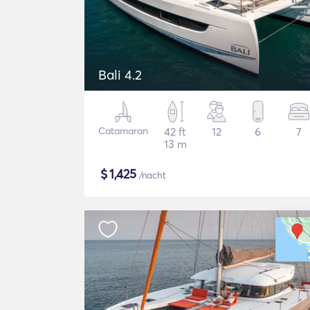
Bali 4.2
Catamaran
42 ft
12
6
7
13 m
$
1,425
/nacht