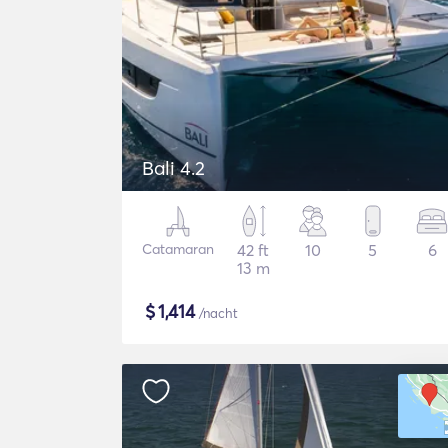
Bali 4.2
Catamaran
42 ft
10
5
6
13 m
$
1,414
/nacht