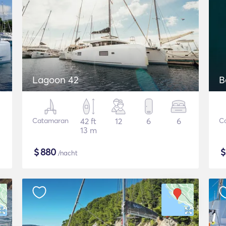
Lagoon 42
B
Catamaran
42 ft
12
6
6
C
13 m
$
880
/nacht