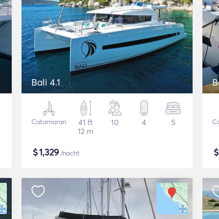
Bali 4.1
B
Catamaran
41 ft
10
4
5
C
12 m
$
1,329
/nacht