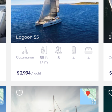
Lagoon 55
B
Catamaran
55 ft
8
4
4
C
17 m
$
2,994
/nacht