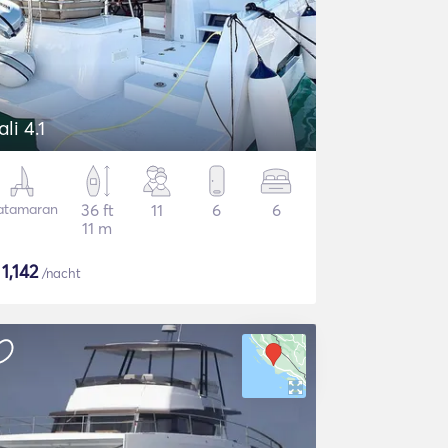
ali 4.1
atamaran
36 ft
11
6
6
11 m
$
1,142
/nacht