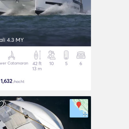
ali 4.3 MY
wer Catamaran
42 ft
10
5
6
13 m
$
1,632
/nacht