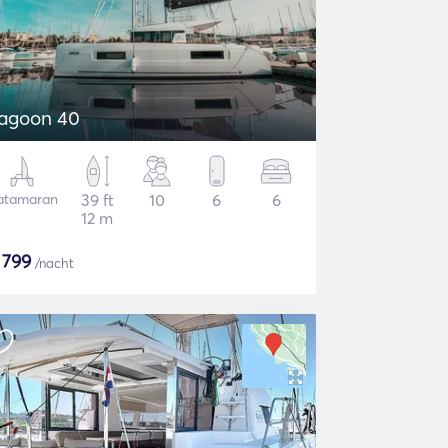
agoon 40
atamaran
39 ft
10
6
6
12 m
$
799
/nacht