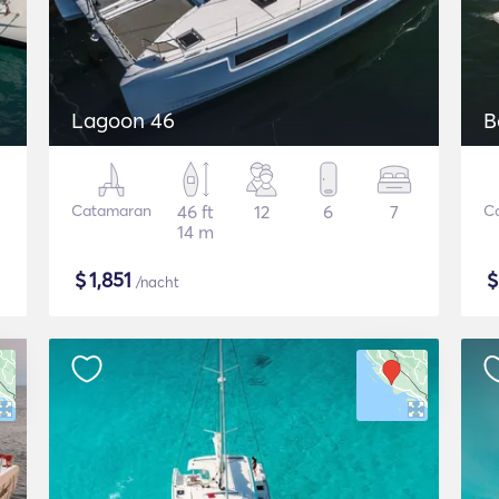
Lagoon 46
B
Catamaran
46 ft
12
6
7
C
14 m
$
1,851
/nacht