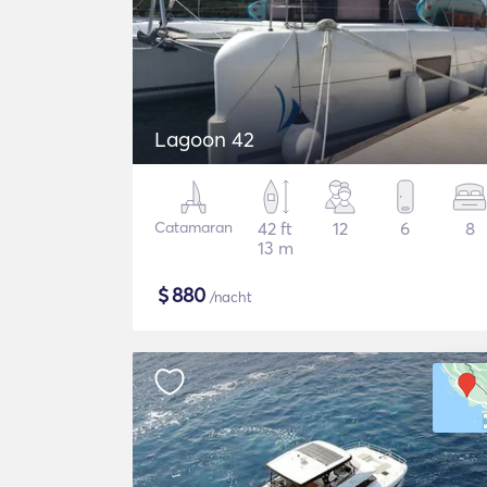
Lagoon 42
Catamaran
42 ft
12
6
8
13 m
$
880
/nacht