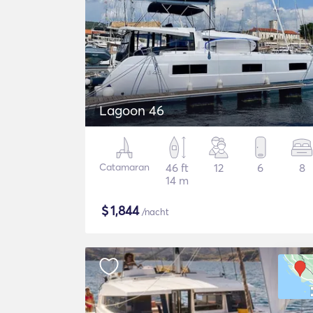
Lagoon 46
Catamaran
46 ft
12
6
8
14 m
$
1,844
/nacht