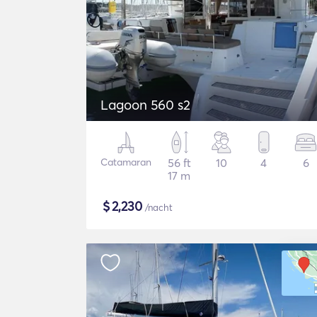
Lagoon 560 s2
Catamaran
56 ft
10
4
6
17 m
$
2,230
/nacht