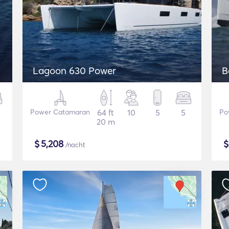
Lagoon 630 Power
B
Power Catamaran
64 ft
10
5
5
Po
20 m
$
5,208
/nacht