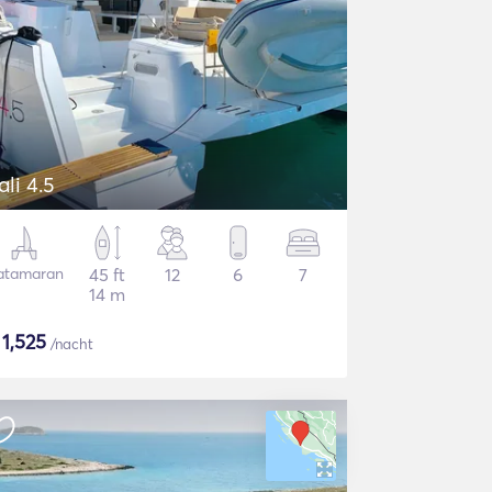
ali 4.5
atamaran
45 ft
12
6
7
14 m
$
1,525
/nacht