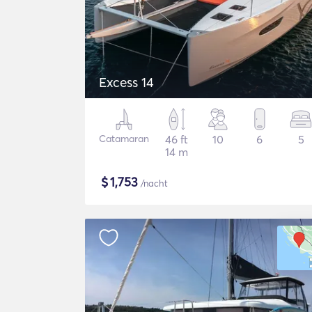
Excess 14
Catamaran
46 ft
10
6
5
14 m
$
1,753
/nacht