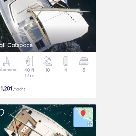
ali Catspace
atamaran
40 ft
10
4
5
12 m
$
1,201
/nacht