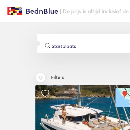
BednBlue
| De prijs is altijd inclusief 
Filters