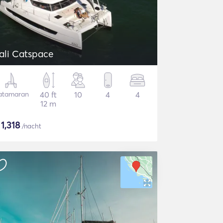
ali Catspace
atamaran
40 ft
10
4
4
12 m
$
1,318
/nacht