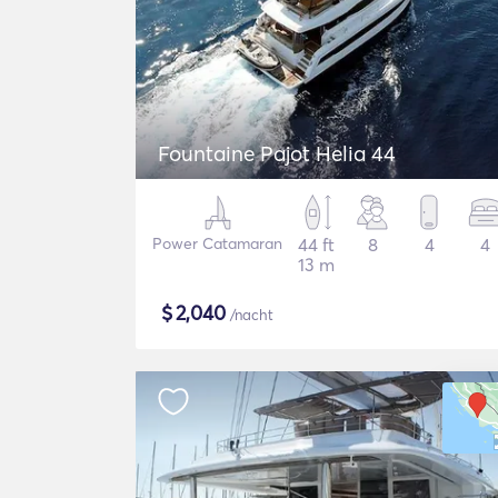
Fountaine Pajot Helia 44
Power Catamaran
44 ft
8
4
4
13 m
$
2,040
/nacht