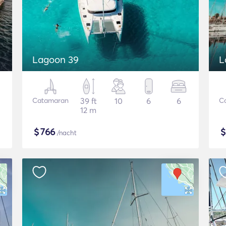
Lagoon 39
L
Catamaran
39 ft
10
6
6
C
12 m
$
766
/nacht