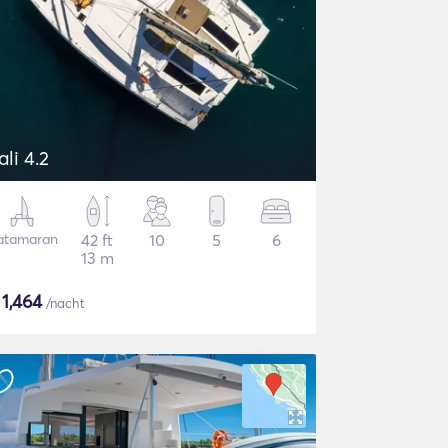
ali 4.2
atamaran
42 ft
10
5
6
13 m
$
1,464
/nacht