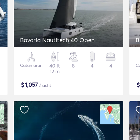
Bavaria Nautitech 40 Open
B
Catamaran
40 ft
8
4
4
C
12 m
$
1,057
/nacht