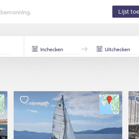
Lijst t
de bemanning.