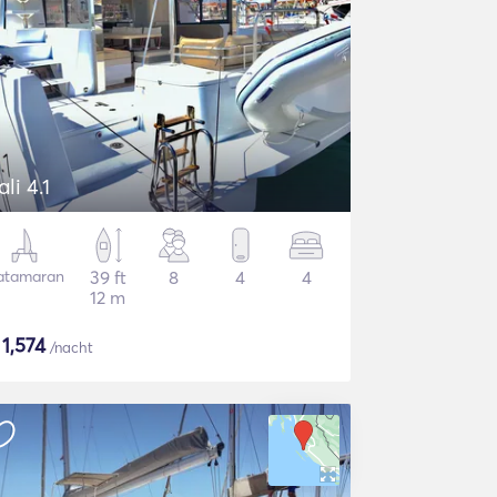
ali 4.1
atamaran
39 ft
8
4
4
12 m
$
1,574
/nacht