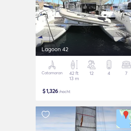
Lagoon 42
Catamaran
42 ft
12
4
7
13 m
$
1,326
/nacht