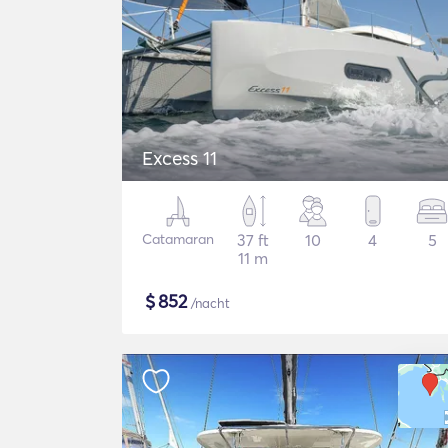
Excess 11
Catamaran
37 ft
10
4
5
11 m
$
852
/nacht