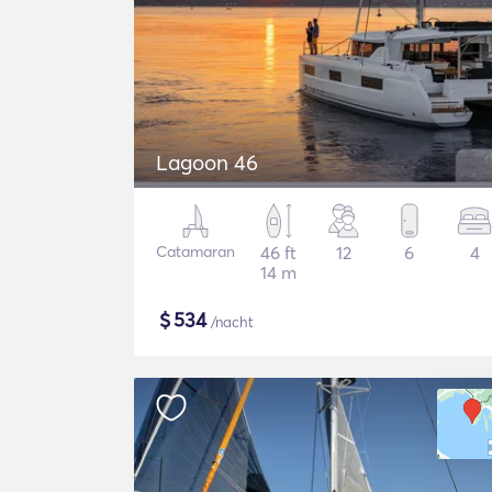
Lagoon 46
Catamaran
46 ft
12
6
4
14 m
$
534
/nacht