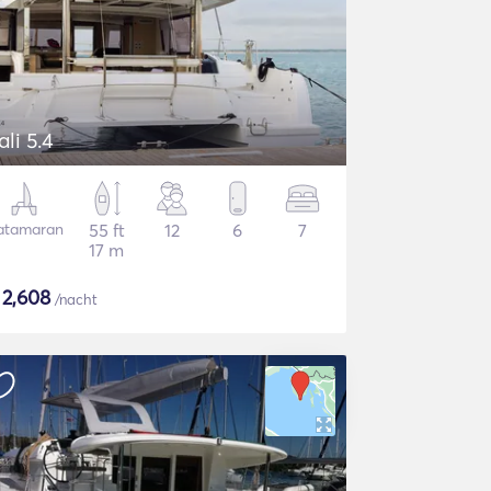
ali 5.4
atamaran
55 ft
12
6
7
17 m
$
2,608
/nacht