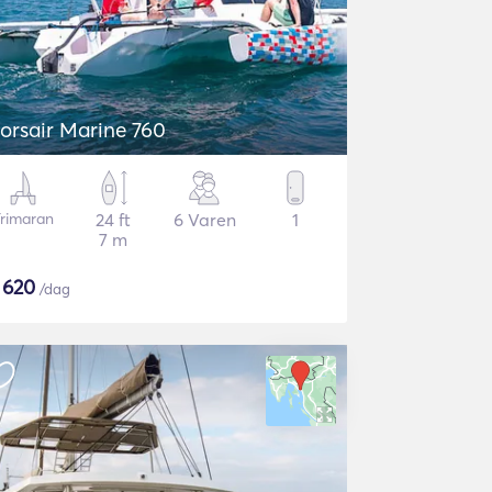
orsair Marine 760
Trimaran
24 ft
6 Varen
1
7 m
$
620
/dag