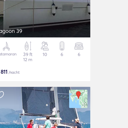
agoon 39
atamaran
39 ft
10
6
6
12 m
$
811
/nacht