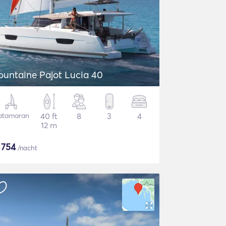
ountaine Pajot Lucia 40
atamaran
40 ft
8
3
4
12 m
$
754
/nacht