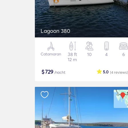
Lagoon 380
Catamaran
38 ft
10
4
6
12 m
$
729
5.0
/nacht
(4
reviews
)