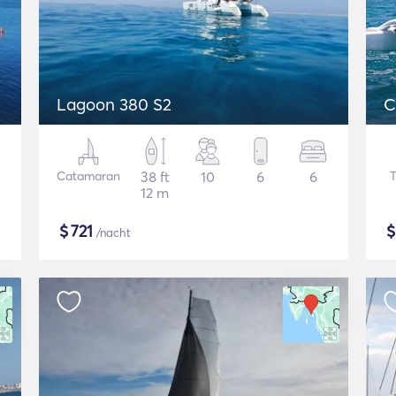
Lagoon 380 S2
C
Catamaran
38 ft
10
6
6
12 m
$
721
/nacht