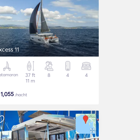
xcess 11
atamaran
37 ft
8
4
4
11 m
$
1,055
/nacht