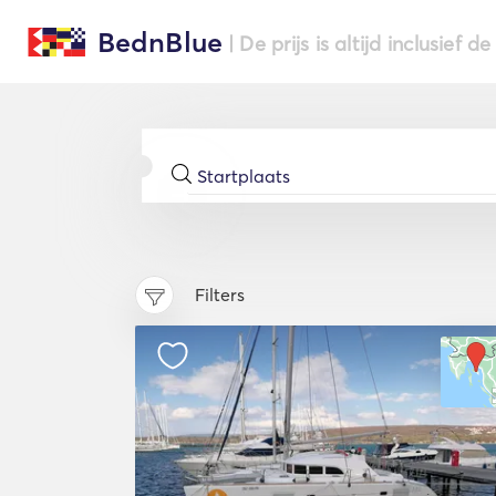
BednBlue
| De prijs is altijd inclusief 
Filters