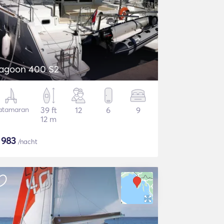
agoon 400 S2
atamaran
39 ft
12
6
9
12 m
$
983
/nacht