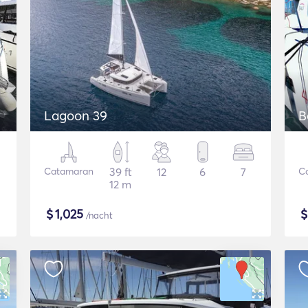
Lagoon 39
B
Catamaran
39 ft
12
6
7
C
12 m
$
1,025
/nacht