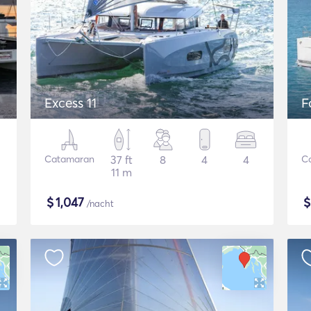
Excess 11
F
Catamaran
37 ft
8
4
4
C
11 m
$
1,047
/nacht