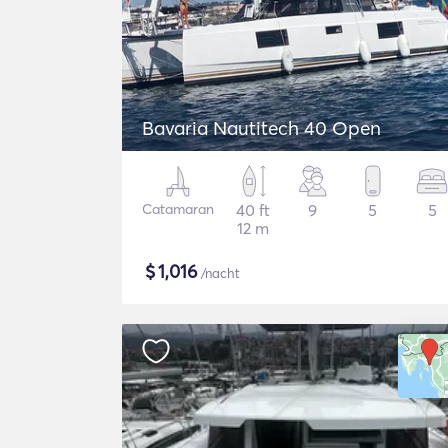
Bavaria Nautitech 40 Open
Catamaran
40 ft
9
5
5
12 m
$
1,016
/nacht