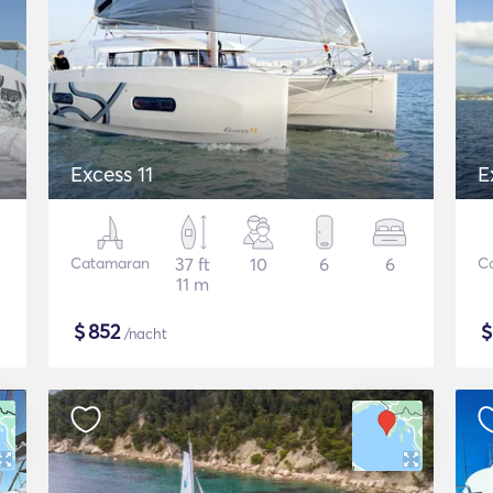
Excess 11
E
Catamaran
37 ft
10
6
6
C
11 m
$
852
/nacht