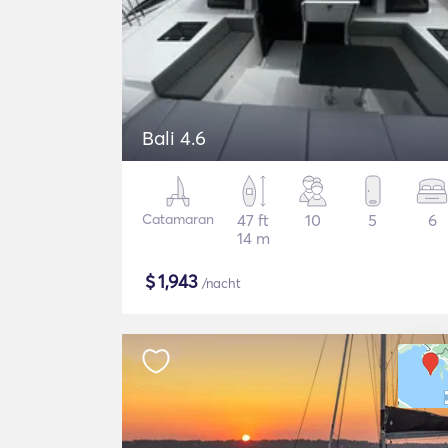
Bali 4.6
Catamaran
47 ft
10
5
6
14 m
$
1,943
/nacht