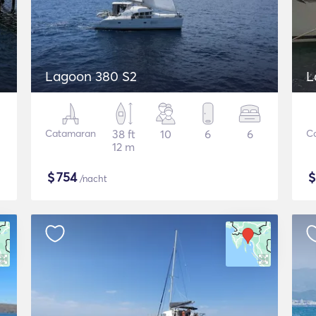
Lagoon 380 S2
L
Catamaran
38 ft
10
6
6
C
12 m
$
754
/nacht