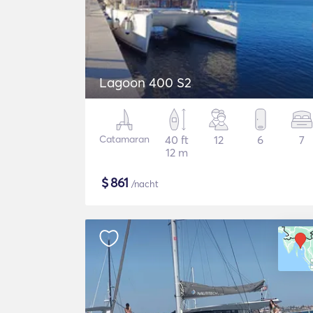
Lagoon 400 S2
Catamaran
40 ft
12
6
7
12 m
$
861
/nacht