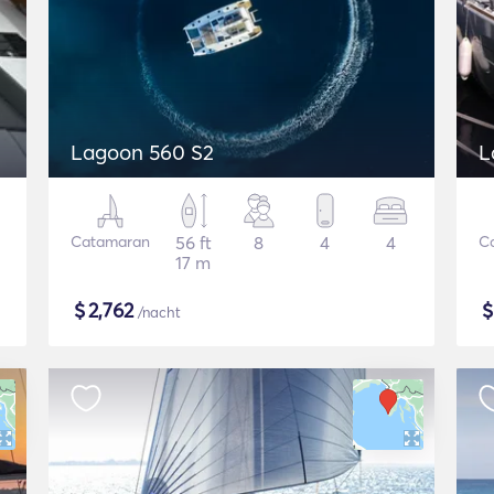
Lagoon 560 S2
L
Catamaran
56 ft
8
4
4
C
17 m
$
2,762
/nacht