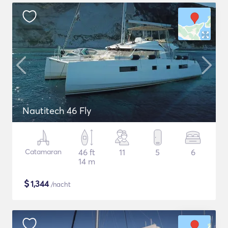
Nautitech 46 Fly
Catamaran
46 ft
11
5
6
14 m
$
1,344
/nacht