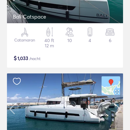
Bali Catspace
Catamaran
40 ft
10
4
6
12 m
$
1,033
/nacht