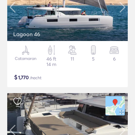
Lagoon 46
Catamaran
46 ft
11
5
6
14 m
$
1,770
/nacht