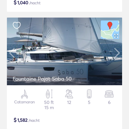
$
1,040
/nacht
Fountaine Pajot Saba 50
Catamaran
50 ft
12
5
6
15 m
$
1,582
/nacht