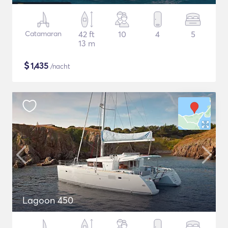
Catamaran
42 ft
10
4
5
13 m
$
1,435
/nacht
Lagoon 450