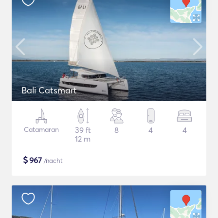
Bali Catsmart
Catamaran
39 ft
8
4
4
12 m
$
967
/nacht