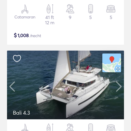
Catamaran
41 ft
9
5
5
12 m
$
1,008
/nacht
Bali 4.3