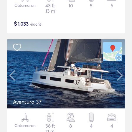
Catamaran
43 ft
10
5
6
13 m
$
1,033
/nacht
Aventura 37
Catamaran
36 ft
8
4
4
11 m