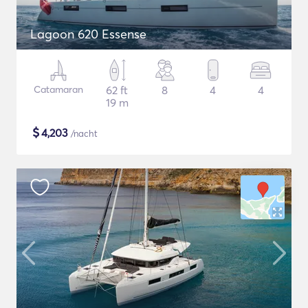
Lagoon 620 Essense
Catamaran
62 ft
8
4
4
19 m
$
4,203
/nacht