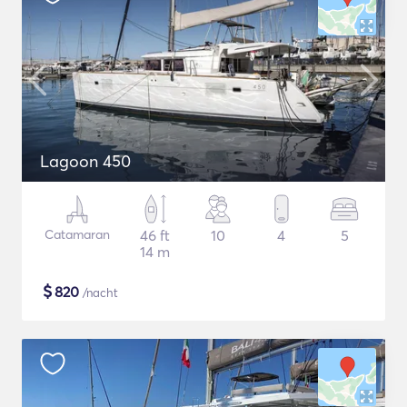
Lagoon 450
Catamaran
46 ft
10
4
5
14 m
$
820
/nacht