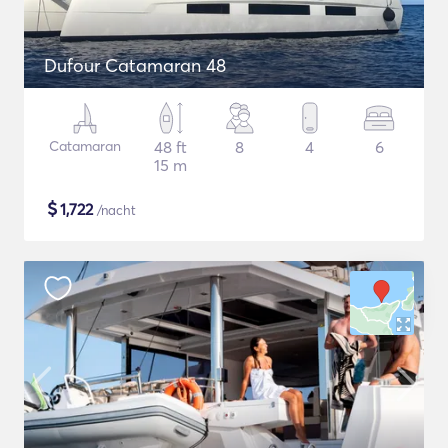
Dufour Catamaran 48
Catamaran
48 ft
8
4
6
15 m
$
1,722
/nacht