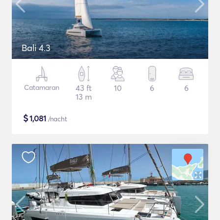
Bali 4.3
Catamaran
43 ft
10
6
6
13 m
$
1,081
/nacht