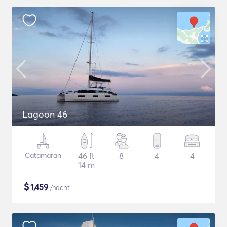
Lagoon 46
Catamaran
46 ft
8
4
4
14 m
$
1,459
/nacht