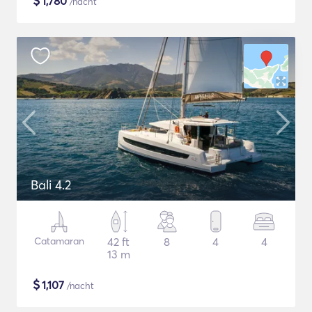
$
1,780
/nacht
Bali 4.2
Catamaran
42 ft
8
4
4
13 m
$
1,107
/nacht