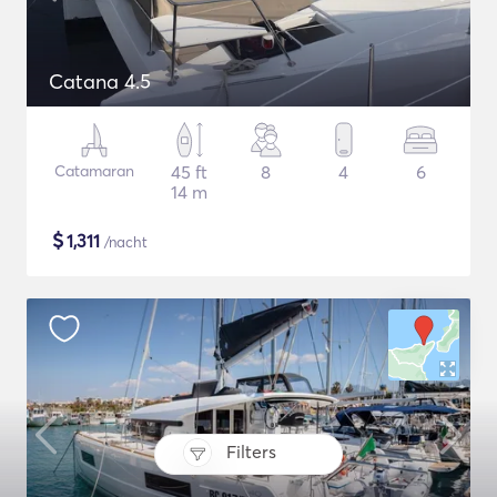
Catana 4.5
Catamaran
45 ft
8
4
6
14 m
$
1,311
/nacht
Filters