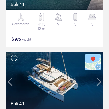
Bali 4.1
Catamaran
41 ft
9
5
5
12 m
$
975
/nacht
Bali 4.1