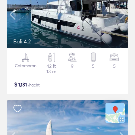
Bali 4.2
Catamaran
42 ft
9
5
5
13 m
$
1,131
/nacht