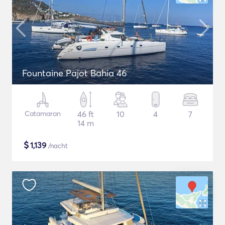
Fountaine Pajot Bahia 46
Catamaran
46 ft
10
4
7
14 m
$
1,139
/nacht