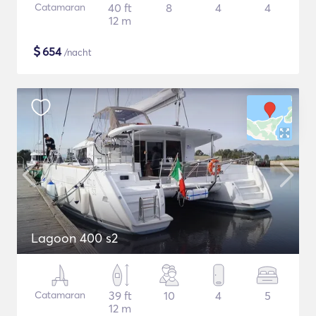
Catamaran
40 ft
8
4
4
12 m
$
654
/nacht
Lagoon 400 s2
Catamaran
39 ft
10
4
5
12 m