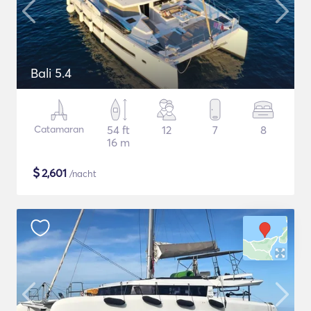
Bali 5.4
Catamaran
54 ft
12
7
8
16 m
$
2,601
/nacht