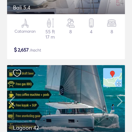
Bali 5.4
Catamaran
55 ft
8
4
8
17 m
$
2,657
/nacht
Lagoon 42