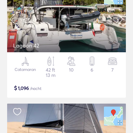
Lagoon 42
Catamaran
42 ft
10
6
7
13 m
$
1,096
/nacht