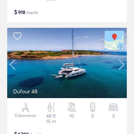
$
918
/nacht
Dufour 48
Catamaran
48 ft
10
5
5
15 m