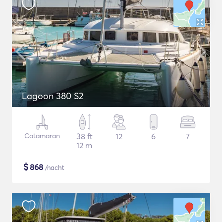
Lagoon 380 S2
Catamaran
38 ft
12
6
7
12 m
$
868
/nacht