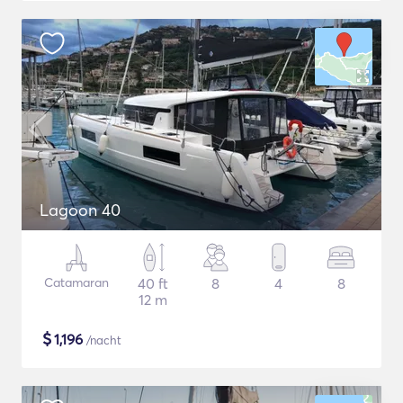
Lagoon 40
Catamaran
40 ft
8
4
8
12 m
$
1,196
/nacht