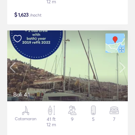
12 m
$
1,623
/nacht
Bali 4.1
Catamaran
41 ft
9
5
7
12 m