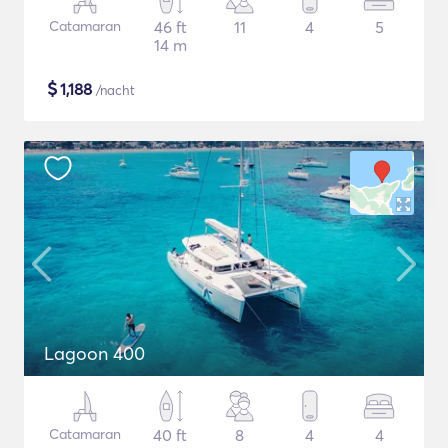
Catamaran
46 ft
11
4
5
14 m
$
1,188
/nacht
Lagoon 400
Catamaran
40 ft
8
4
4