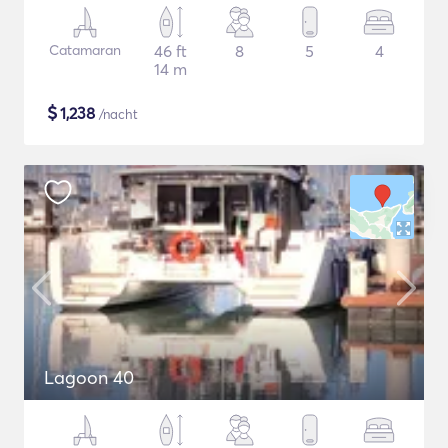
Catamaran
46 ft
8
5
4
14 m
$
1,238
/nacht
Lagoon 40