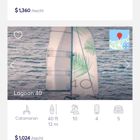
$
1,360
/nacht
Lagoon 40
Catamaran
40 ft
10
4
5
12 m
$
1,024
/nacht