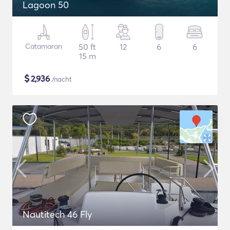
Lagoon 50
Catamaran
50 ft
12
6
6
15 m
$
2,936
/nacht
Nautitech 46 Fly