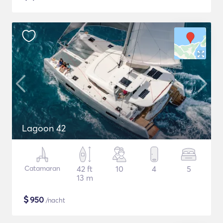
Lagoon 42
Catamaran
42 ft
10
4
5
13 m
$
950
/nacht