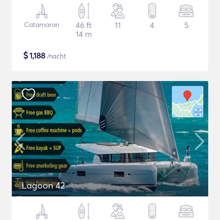
Catamaran
46 ft
11
4
5
14 m
$
1,188
/nacht
Lagoon 42