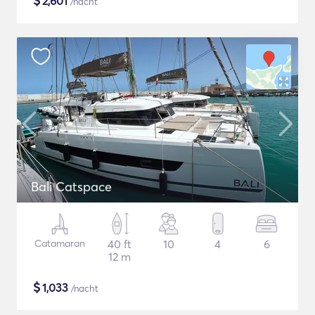
$
2,601
/nacht
Bali Catspace
Catamaran
40 ft
10
4
6
12 m
$
1,033
/nacht