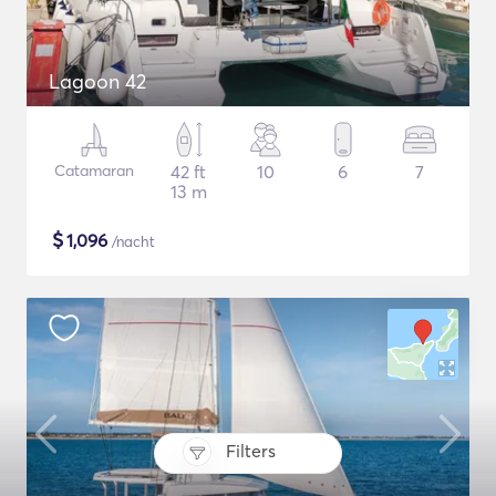
Lagoon 42
Catamaran
42 ft
10
6
7
13 m
$
1,096
/nacht
Filters