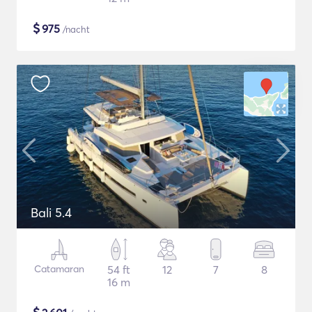
$
975
/nacht
Bali 5.4
Catamaran
54 ft
12
7
8
16 m