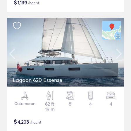
$
1,139
/nacht
Lagoon 620 Essense
Catamaran
62 ft
8
4
4
19 m
$
4,203
/nacht