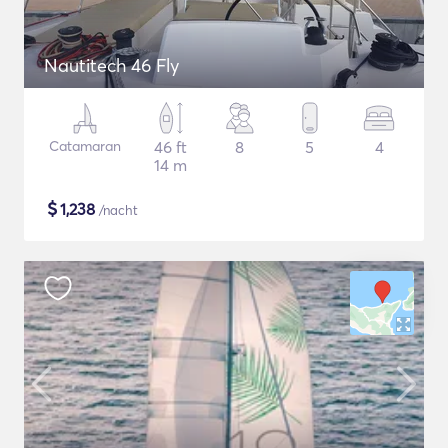
Nautitech 46 Fly
Catamaran
46 ft
8
5
4
14 m
$
1,238
/nacht