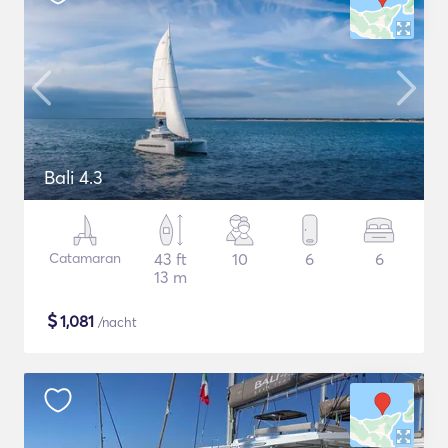
Bali 4.3
Catamaran
43 ft
10
6
6
13 m
$
1,081
/nacht