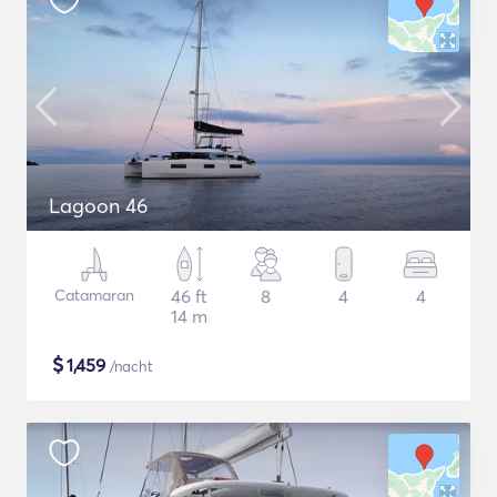
Lagoon 46
Catamaran
46 ft
8
4
4
14 m
$
1,459
/nacht