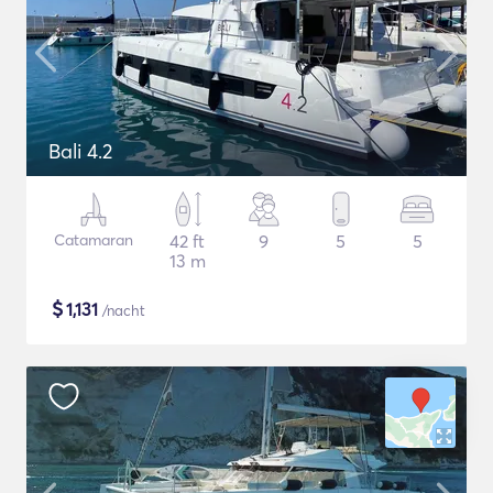
Bali 4.2
Catamaran
42 ft
9
5
5
13 m
$
1,131
/nacht