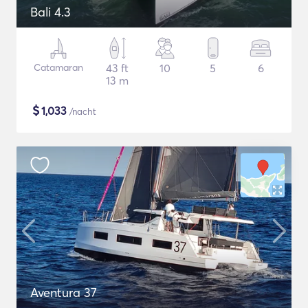
Bali 4.3
Catamaran
43 ft
10
5
6
13 m
$
1,033
/nacht
Aventura 37