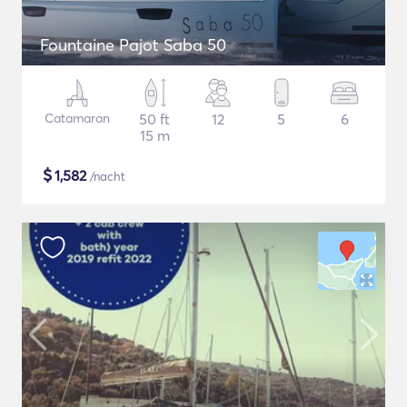
Fountaine Pajot Saba 50
Catamaran
50 ft
12
5
6
15 m
$
1,582
/nacht