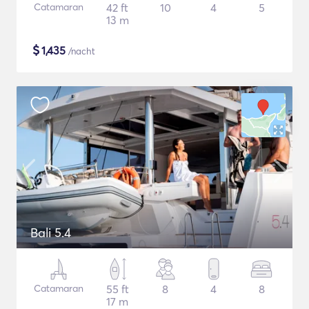
Catamaran
42 ft
10
4
5
13 m
$
1,435
/nacht
Bali 5.4
Catamaran
55 ft
8
4
8
17 m