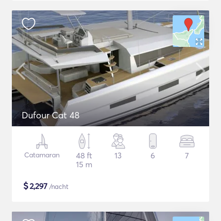
Dufour Cat 48
Catamaran
48 ft
13
6
7
15 m
$
2,297
/nacht