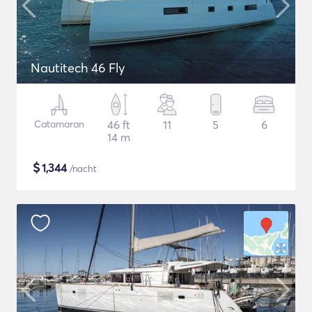
Nautitech 46 Fly
Catamaran
46 ft
11
5
6
14 m
$
1,344
/nacht