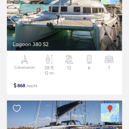
Lagoon 380 S2
Catamaran
38 ft
12
6
7
12 m
$
868
/nacht