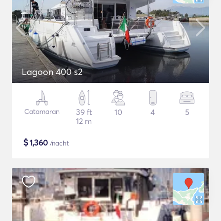
Lagoon 400 s2
Catamaran
39 ft
10
4
5
12 m
$
1,360
/nacht