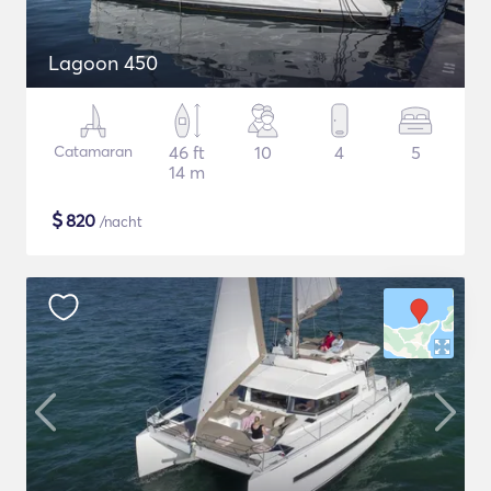
Lagoon 450
Catamaran
46 ft
10
4
5
14 m
$
820
/nacht