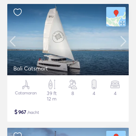
Bali Catsmart
Catamaran
39 ft
8
4
4
12 m
$
967
/nacht