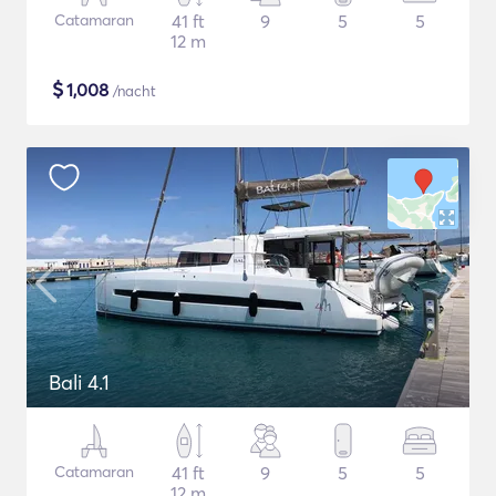
Catamaran
41 ft
9
5
5
12 m
$
1,008
/nacht
Bali 4.1
Catamaran
41 ft
9
5
5
12 m