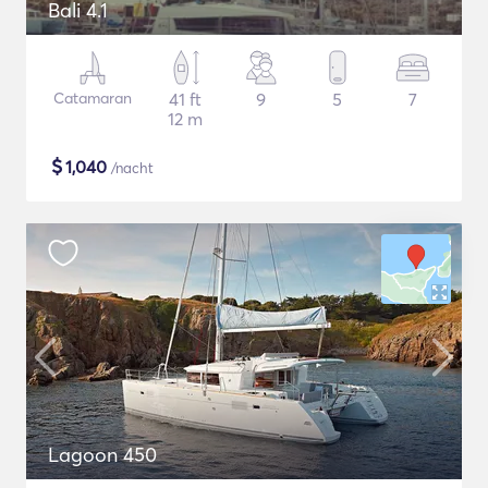
Bali 4.1
Catamaran
41 ft
9
5
7
12 m
$
1,040
/nacht
Lagoon 450