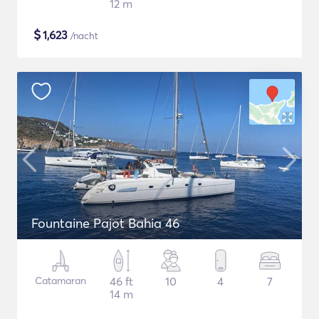
12 m
$
1,623
/nacht
Fountaine Pajot Bahia 46
Catamaran
46 ft
10
4
7
14 m