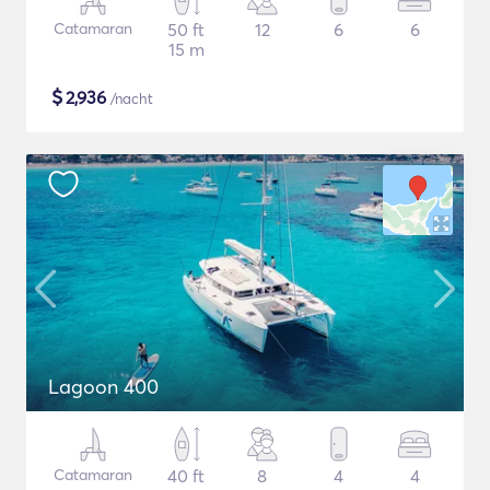
Catamaran
50 ft
12
6
6
15 m
$
2,936
/nacht
Lagoon 400
Catamaran
40 ft
8
4
4