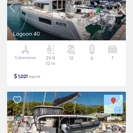
Lagoon 40
Catamaran
39 ft
12
6
7
12 m
$
1,021
/nacht