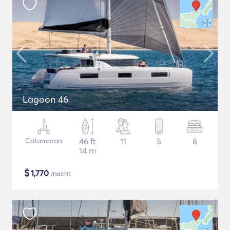
Lagoon 46
Catamaran
46 ft
11
5
6
14 m
$
1,770
/nacht