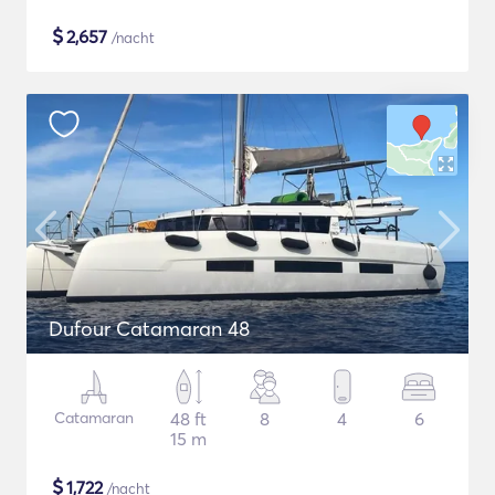
$
2,657
/nacht
Dufour Catamaran 48
Catamaran
48 ft
8
4
6
15 m
$
1,722
/nacht