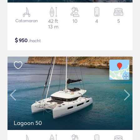
Catamaran
42 ft
10
4
5
13 m
$
950
/nacht
Lagoon 50