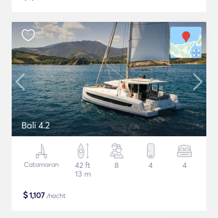
Bali 4.2
Catamaran
42 ft
8
4
4
13 m
$
1,107
/nacht