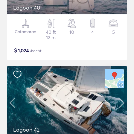
Lagoon 40
Catamaran
40 ft
10
4
5
12 m
$
1,024
/nacht
Lagoon 42