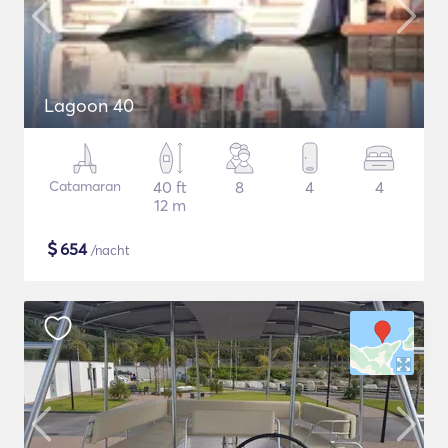
Lagoon 40
Catamaran
40 ft
8
4
4
12 m
$
654
/nacht