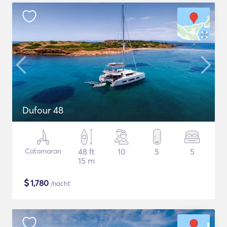
Dufour 48
Catamaran
48 ft
10
5
5
15 m
$
1,780
/nacht