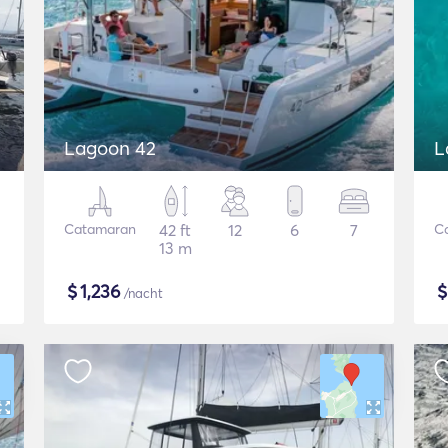
Lagoon 42
L
Catamaran
42 ft
12
6
7
C
13 m
$
1,236
/nacht