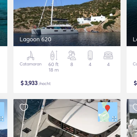
Lagoon 620
L
Catamaran
60 ft
8
4
4
C
18 m
$
3,933
/nacht