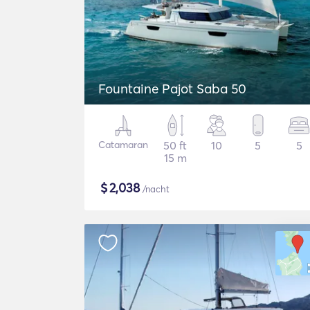
Fountaine Pajot Saba 50
Catamaran
50 ft
10
5
5
15 m
$
2,038
/nacht