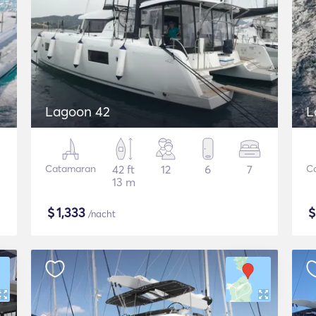
Lagoon 42
L
Catamaran
42 ft
12
6
7
C
13 m
$
1,333
/nacht