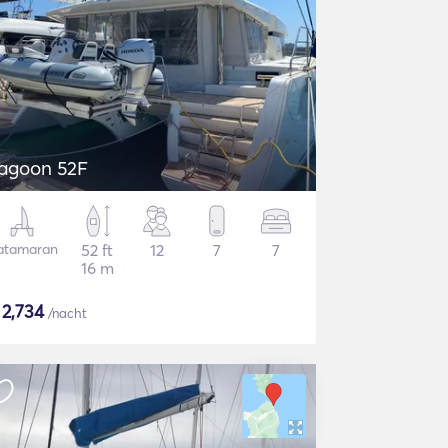
agoon 52F
atamaran
52 ft
12
7
7
16 m
$
2,734
/nacht