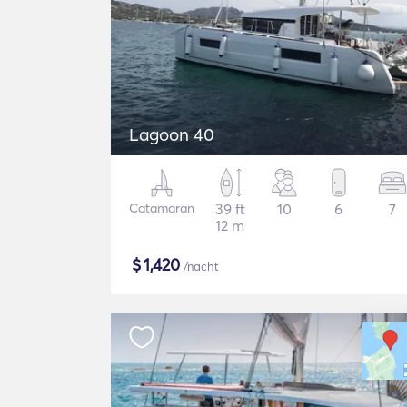
Lagoon 40
Catamaran
39 ft
10
6
7
12 m
$
1,420
/nacht