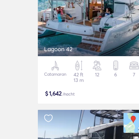
Lagoon 42
Catamaran
42 ft
12
6
7
13 m
$
1,642
/nacht