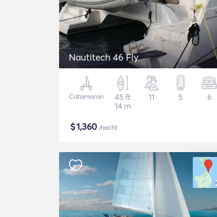
Nautitech 46 Fly
Catamaran
45 ft
11
5
6
14 m
$
1,360
/nacht