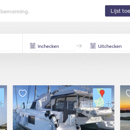
Lijst t
de bemanning.