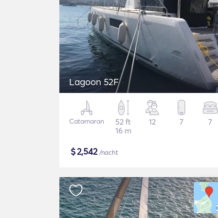
Lagoon 52F
Catamaran
52 ft
12
7
7
16 m
$
2,542
/nacht