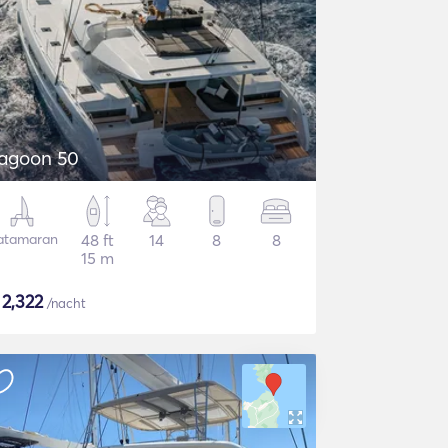
agoon 50
atamaran
48 ft
14
8
8
15 m
$
2,322
/nacht