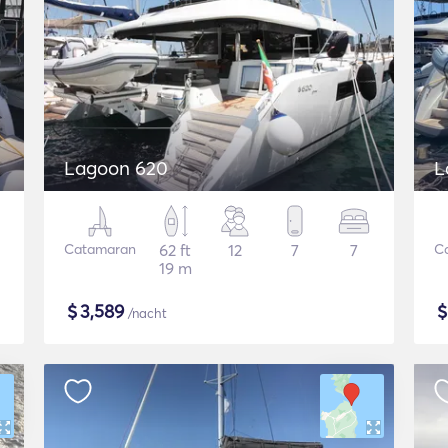
Lagoon 620
L
Catamaran
62 ft
12
7
7
C
19 m
$
3,589
/nacht