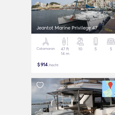
Jeantot Marine Privilege 47
Catamaran
47 ft
10
5
5
14 m
$
914
/nacht