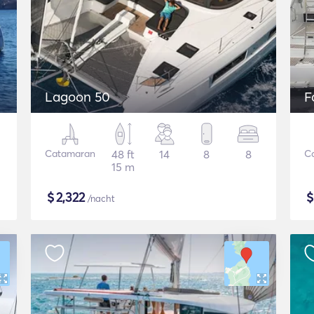
Lagoon 50
F
Catamaran
48 ft
14
8
8
C
15 m
$
2,322
/nacht