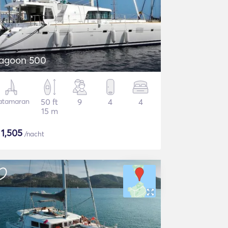
agoon 500
atamaran
50 ft
9
4
4
15 m
$
1,505
/nacht