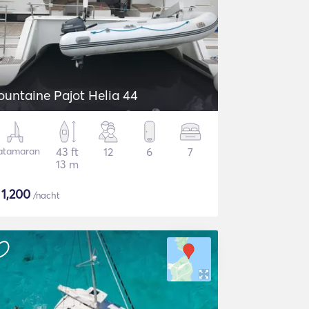
ountaine Pajot Helia 44
atamaran
43 ft
12
6
7
13 m
$
1,200
/nacht