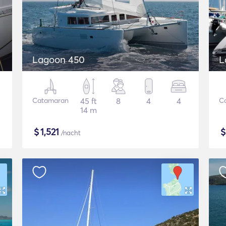
Lagoon 450
L
Catamaran
45 ft
8
4
4
C
14 m
$
1,521
/nacht