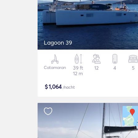
Lagoon 39
Catamaran
39 ft
12
4
5
12 m
$
1,064
/nacht