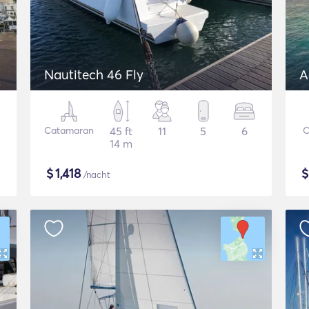
Nautitech 46 Fly
A
Catamaran
45 ft
11
5
6
C
14 m
$
1,418
/nacht