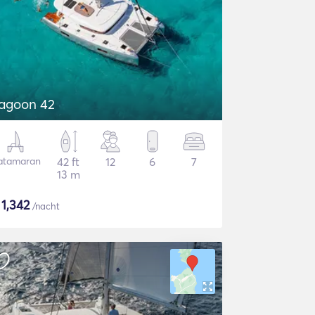
agoon 42
atamaran
42 ft
12
6
7
13 m
$
1,342
/nacht