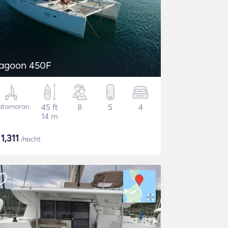
agoon 450F
atamaran
45 ft
8
5
4
14 m
$
1,311
/nacht