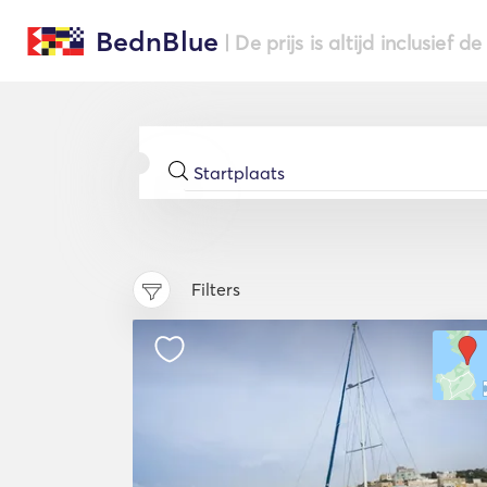
BednBlue
| De prijs is altijd inclusief 
Filters