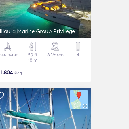
lliaura Marine Group Privilege
atamaran
59 ft
8 Varen
4
18 m
$
1,804
/dag