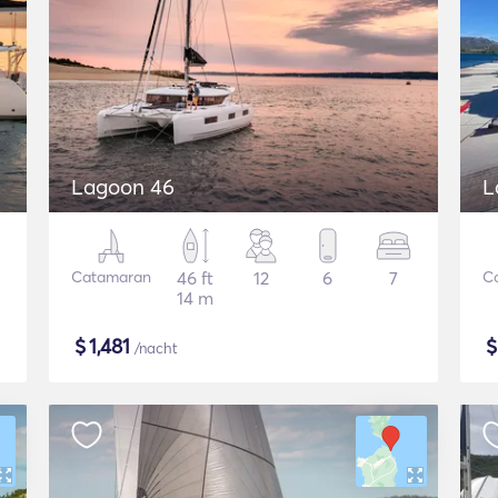
Lagoon 46
L
Catamaran
46 ft
12
6
7
C
14 m
$
1,481
/nacht