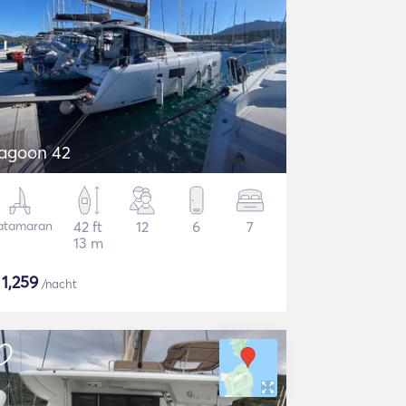
agoon 42
atamaran
42 ft
12
6
7
13 m
$
1,259
/nacht