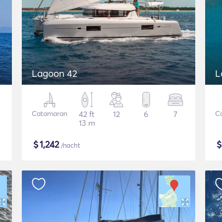
Lagoon 42
L
Catamaran
42 ft
12
6
7
C
13 m
$
1,242
/nacht