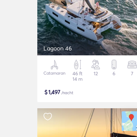
Lagoon 46
Catamaran
46 ft
12
6
7
14 m
$
1,497
/nacht