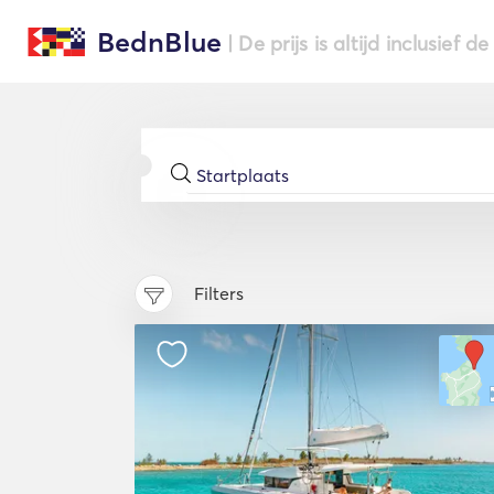
BednBlue
| De prijs is altijd inclusief 
Filters