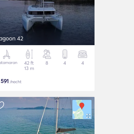
agoon 42
atamaran
42 ft
8
4
4
13 m
$
591
/nacht