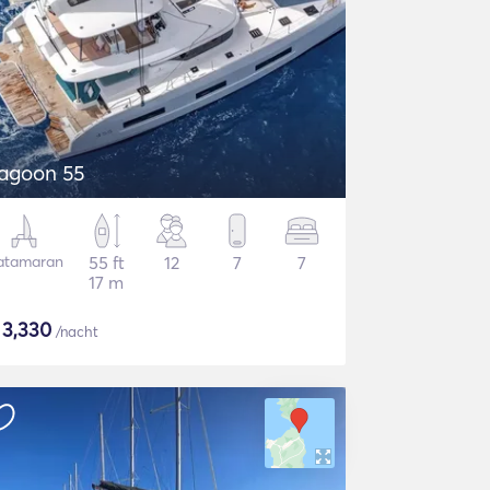
agoon 55
atamaran
55 ft
12
7
7
17 m
$
3,330
/nacht