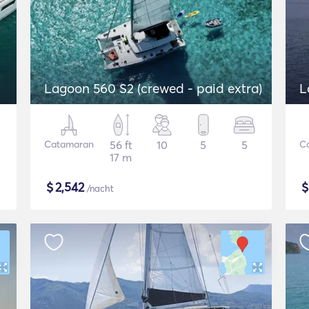
Lagoon 560 S2 (crewed - paid extra)
L
Catamaran
56 ft
10
5
5
C
17 m
$
2,542
/nacht