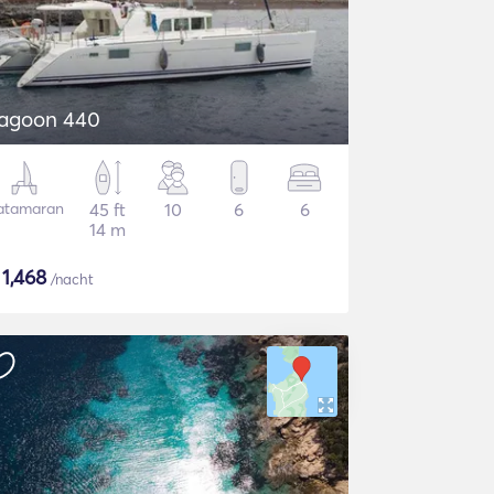
agoon 440
atamaran
45 ft
10
6
6
14 m
$
1,468
/nacht