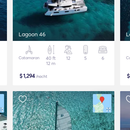
Lagoon 46
L
Catamaran
40 ft
12
5
6
C
12 m
$
1,294
/nacht