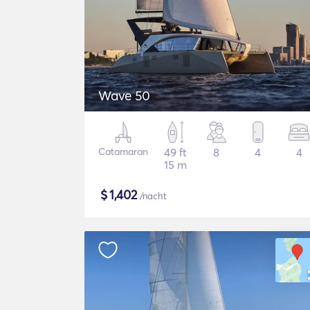
Wave 50
Catamaran
49 ft
8
4
4
15 m
$
1,402
/nacht