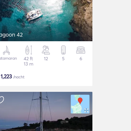
agoon 42
atamaran
42 ft
12
5
6
13 m
$
1,223
/nacht