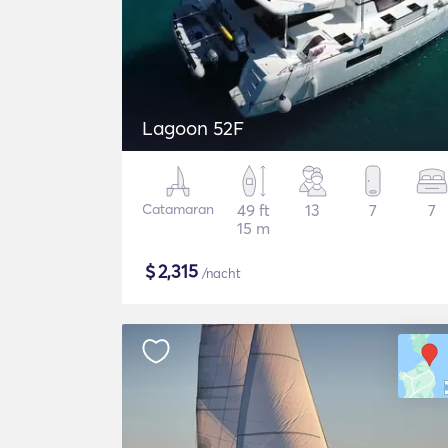
Lagoon 52F
Catamaran
49 ft
13
7
7
15 m
$
2,315
/nacht