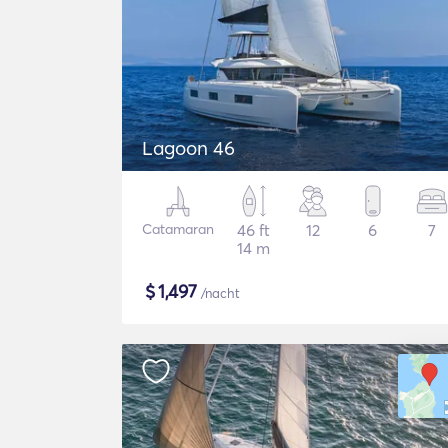
Lagoon 46
Catamaran
46 ft
12
6
7
14 m
$
1,497
/nacht