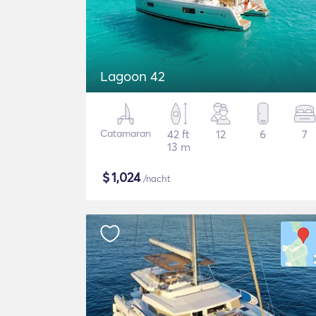
Lagoon 42
Catamaran
42 ft
12
6
7
13 m
$
1,024
/nacht