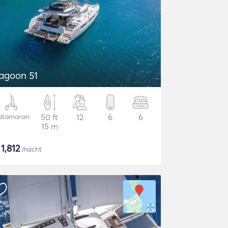
agoon 51
atamaran
50 ft
12
6
6
15 m
$
1,812
/nacht