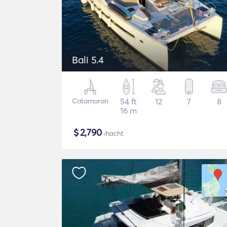
Bali 5.4
Catamaran
54 ft
12
7
8
16 m
$
2,790
/nacht