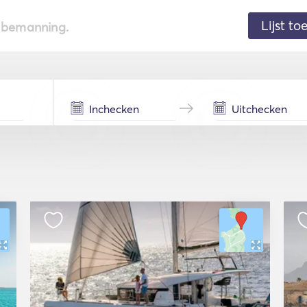
Lijst t
de bemanning.