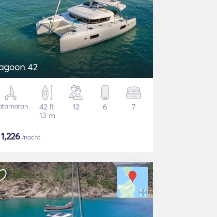
agoon 42
atamaran
42 ft
12
6
7
13 m
$
1,226
/nacht