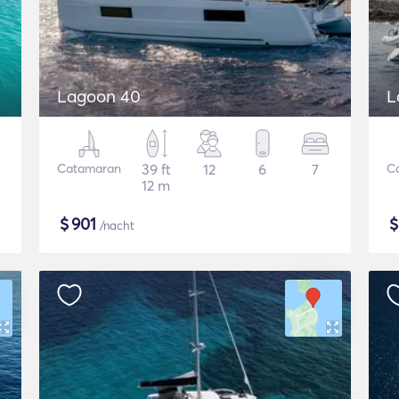
Lagoon 40
L
Catamaran
39 ft
12
6
7
C
12 m
$
901
/nacht