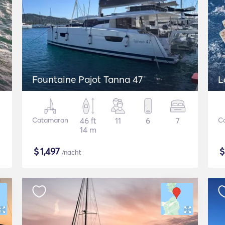
Fountaine Pajot Tanna 47
L
Catamaran
46 ft
11
6
7
C
14 m
$
1,497
/nacht