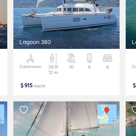
Lagoon 380
L
Catamaran
38 ft
10
6
6
C
12 m
$
915
/nacht