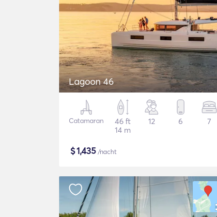
Lagoon 46
Catamaran
46 ft
12
6
7
14 m
$
1,435
/nacht