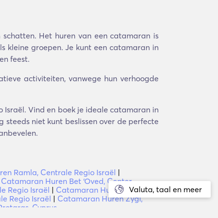
 schatten. Het huren van een catamaran is
 als kleine groepen. Je kunt een catamaran in
en feest.
eatieve activiteiten, vanwege hun verhoogde
o Israël. Vind en boek je ideale catamaran in
 steeds niet kunt beslissen over de perfecte
aanbevelen.
n Ramla, Centrale Regio Israël
|
|
Catamaran Huren Bet ‘Oved, Center
Valuta, taal en meer
e Regio Israël
|
Catamaran Huren Revadim,
e Regio Israël
|
Catamaran Huren Zygi,
rotaras, Cyprus