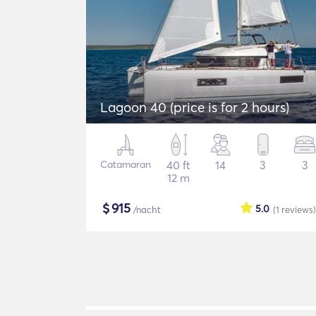
Lagoon 40 (price is for 2 hours)
Catamaran
40 ft
14
3
3
12 m
$
915
5.0
/nacht
(1
reviews
)