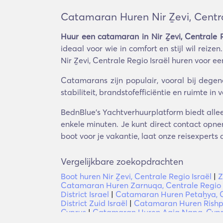
Catamaran Huren Nir Ẕevi, Centra
Huur een catamaran in Nir Ẕevi, Centrale R
ideaal voor wie in comfort en stijl wil reiz
Nir Ẕevi, Centrale Regio Israël huren voor e
Catamarans zijn populair, vooral bij degen
stabiliteit, brandstofefficiëntie en ruimte in
BednBlue's Yachtverhuurplatform biedt alleen
enkele minuten. Je kunt direct contact opne
boot voor je vakantie, laat onze reisexperts
Vergelijkbare zoekopdrachten
Boot huren Nir Ẕevi, Centrale Regio Israël
|
Z
Catamaran Huren Zarnuqa, Centrale Regio 
District Israel
|
Catamaran Huren Petaẖya, Ce
District Zuid Israël
|
Catamaran Huren Rishpon
Cyprus
|
Catamaran Huren Agia Napa, Cyp