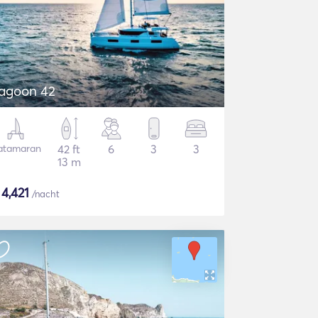
agoon 42
atamaran
42 ft
6
3
3
13 m
$
4,421
/nacht