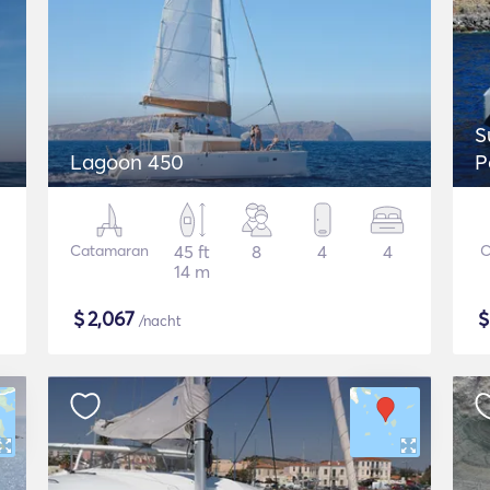
S
Lagoon 450
P
Catamaran
45 ft
8
4
4
C
14 m
$
2,067
/nacht