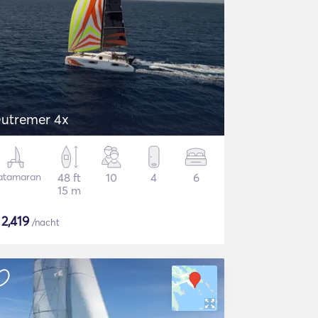
utremer 4x
atamaran
48 ft
10
4
6
15 m
$
2,419
/nacht