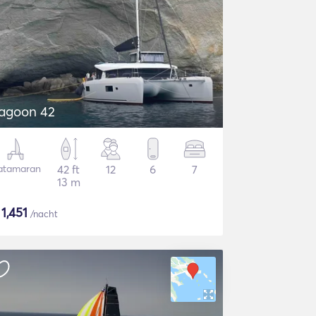
agoon 42
atamaran
42 ft
12
6
7
13 m
$
1,451
/nacht