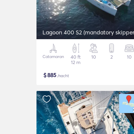
Lagoon 400 S2 (mandatory skipper
Catamaran
40 ft
10
2
10
12 m
$
885
/nacht