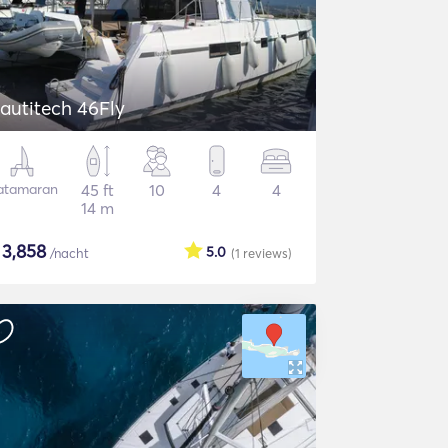
autitech 46Fly
atamaran
45 ft
10
4
4
14 m
$
3,858
5.0
/nacht
(1
reviews
)