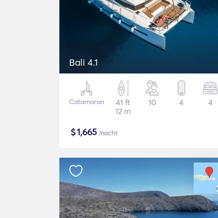
Bali 4.1
Catamaran
41 ft
10
4
4
12 m
$
1,665
/nacht