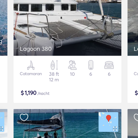
g
Lagoon 380
L
Catamaran
38 ft
10
6
6
C
12 m
$
1,190
/nacht