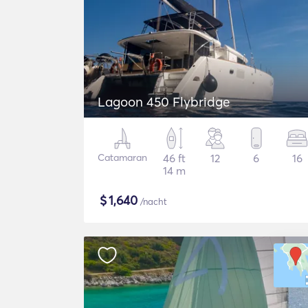
Lagoon 450 Flybridge
Catamaran
46 ft
12
6
16
14 m
$
1,640
/nacht