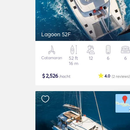
Lagoon 52F
Catamaran
52 ft
12
6
6
16 m
$
2,526
4.0
/nacht
(2
reviews
)