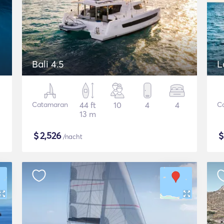
Bali 4.5
L
Catamaran
44 ft
10
4
4
C
13 m
$
2,526
/nacht