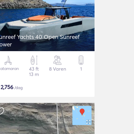
unreef Yachts 40 Open Sunreef
ower
atamaran
43 ft
8 Varen
1
13 m
$
2,756
/dag