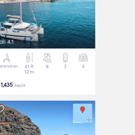
ali 4.1
atamaran
41 ft
8
3
4
12 m
$
1,435
/nacht