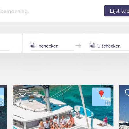
Lijst t
de bemanning.