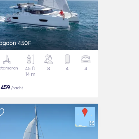
agoon 450F
atamaran
45 ft
8
4
4
14 m
$
459
/nacht