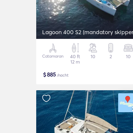
Lagoon 400 S2 (mandatory skipper
Catamaran
40 ft
10
2
10
12 m
$
885
/nacht