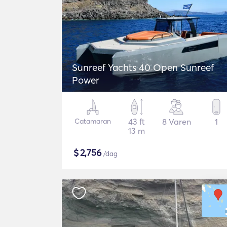
Sunreef Yachts 40 Open Sunreef
Power
Catamaran
43 ft
8 Varen
1
13 m
$
2,756
/dag