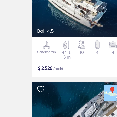
Bali 4.5
Catamaran
44 ft
10
4
4
13 m
$
2,526
/nacht