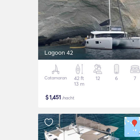
Lagoon 42
Catamaran
42 ft
12
6
7
13 m
$
1,451
/nacht