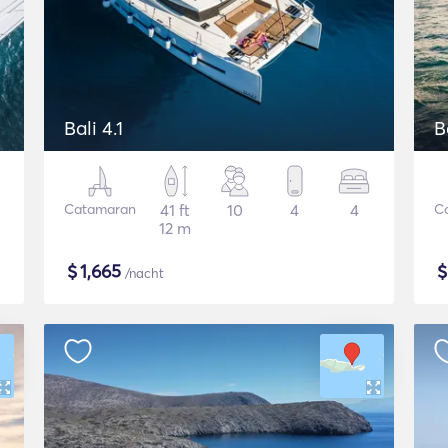
Bali 4.1
B
Catamaran
41 ft
10
4
4
C
12 m
$
1,665
/nacht