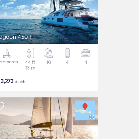
agoon 450 F
atamaran
44 ft
10
4
4
13 m
$
3,273
/nacht