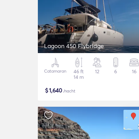
Lagoon 450 Flybridge
Catamaran
46 ft
12
6
16
14 m
$
1,640
/nacht