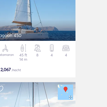
agoon 450
atamaran
45 ft
8
4
4
14 m
$
2,067
/nacht