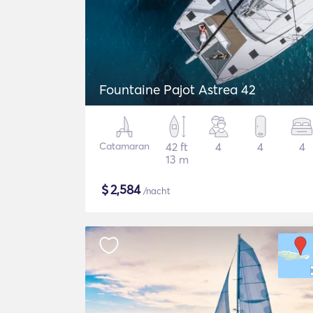
Fountaine Pajot Astrea 42
Catamaran
42 ft
4
4
4
13 m
$
2,584
/nacht