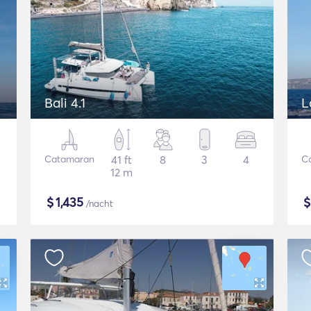
Bali 4.1
L
Catamaran
41 ft
8
3
4
C
12 m
$
1,435
/nacht