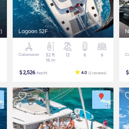
)
Lagoon 52F
N
Catamaran
52 ft
12
6
6
C
16 m
$
2,526
4.0
/nacht
(2
reviews
)