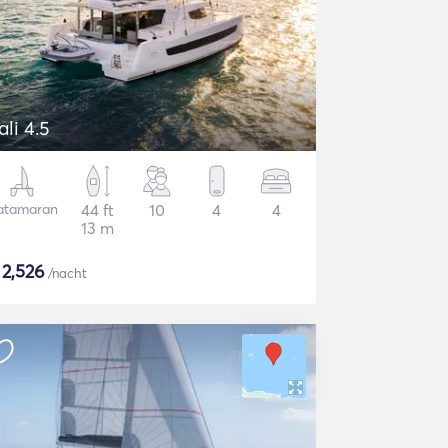
ali 4.5
atamaran
44 ft
10
4
4
13 m
$
2,526
/nacht