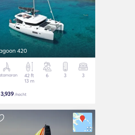
agoon 420
atamaran
42 ft
6
3
3
13 m
$
3,939
/nacht