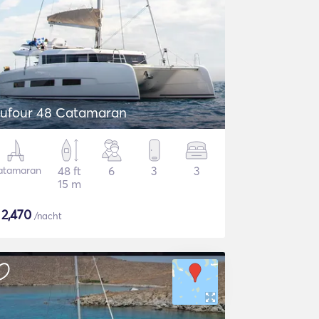
ufour 48 Catamaran
atamaran
48 ft
6
3
3
15 m
$
2,470
/nacht