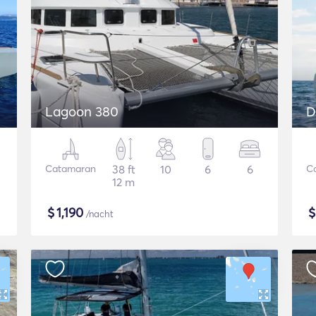
Lagoon 380
D
Catamaran
38 ft
10
6
6
C
12 m
$
1,190
/nacht