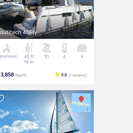
autitech 46Fly
atamaran
45 ft
10
4
4
14 m
$
3,858
5.0
/nacht
(1
reviews
)