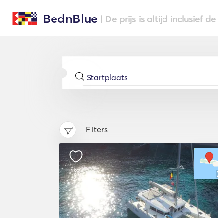
BednBlue
| De prijs is altijd inclusief 
Filters