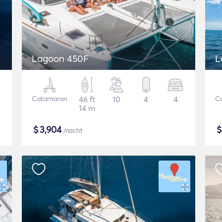
Lagoon 450F
L
Catamaran
46 ft
10
4
4
C
14 m
$
3,904
/nacht