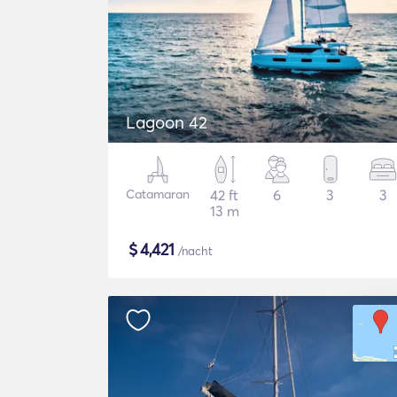
Lagoon 42
Catamaran
42 ft
6
3
3
13 m
$
4,421
/nacht