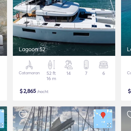
Lagoon 52
L
Catamaran
52 ft
14
7
6
C
16 m
$
2,865
/nacht