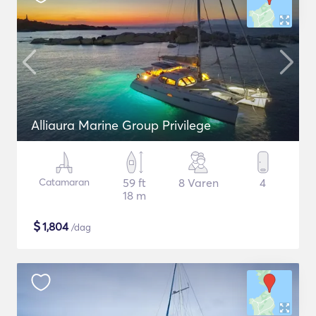
Alliaura Marine Group Privilege
Catamaran
59 ft
8 Varen
4
18 m
$
1,804
/dag