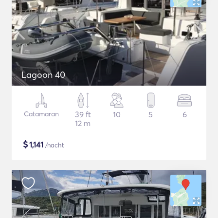
Lagoon 40
Catamaran
39 ft
10
5
6
12 m
$
1,141
/nacht