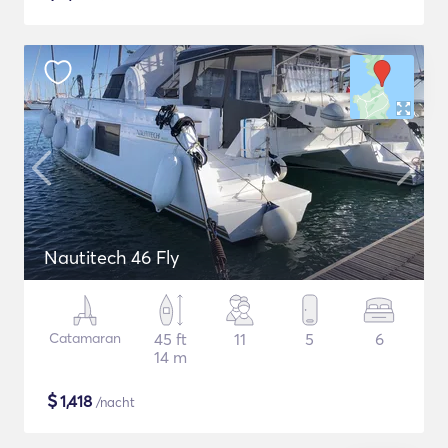
Nautitech 46 Fly
Catamaran
45 ft
11
5
6
14 m
$
1,418
/nacht