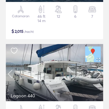
Catamaran
46 ft
12
6
7
14 m
$
2,015
/nacht
Lagoon 440