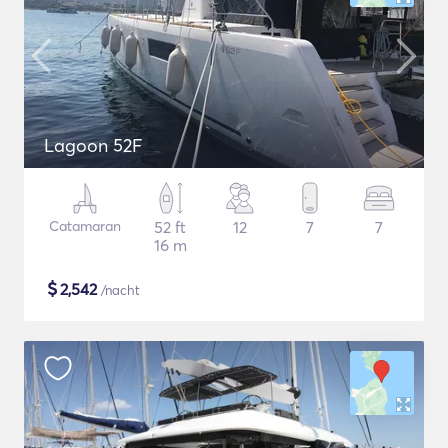
Lagoon 52F
Catamaran
52 ft
12
7
7
16 m
$
2,542
/nacht