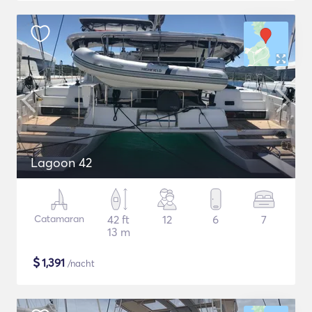
Lagoon 42
Catamaran
42 ft
12
6
7
13 m
$
1,391
/nacht