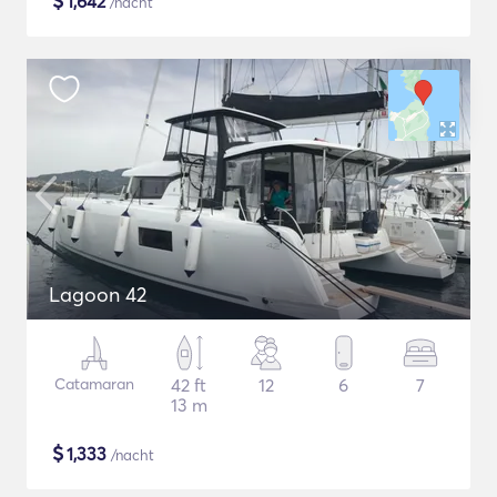
$
1,642
/nacht
Lagoon 42
Catamaran
42 ft
12
6
7
13 m
$
1,333
/nacht