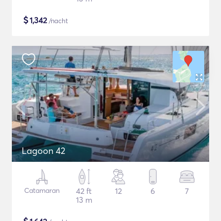
$
1,342
/nacht
Lagoon 42
Catamaran
42 ft
12
6
7
13 m