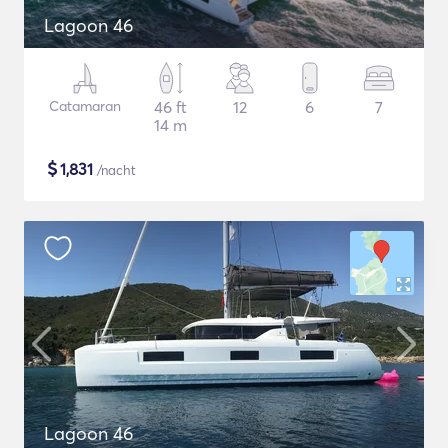
Lagoon 46
Catamaran
46 ft
12
6
7
14 m
$
1,831
/nacht
Lagoon 46