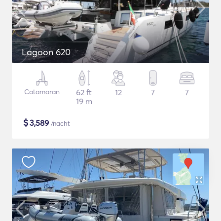
Lagoon 620
Catamaran
62 ft
12
7
7
19 m
$
3,589
/nacht