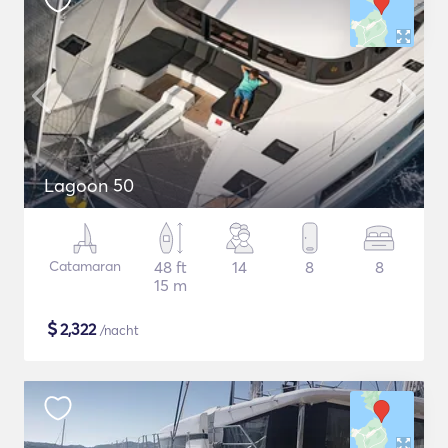
Lagoon 50
Catamaran
48 ft
14
8
8
15 m
$
2,322
/nacht