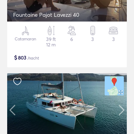
Fountaine Pajot Lavezzi 40
Catamaran
39 ft
6
3
3
12 m
$
803
/nacht