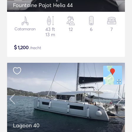
Fountaine Pajot Helia 44
Catamaran
43 ft
12
6
7
13 m
$
1,200
/nacht
Lagoon 40