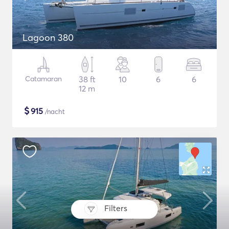
Lagoon 380
Catamaran
38 ft
10
6
6
12 m
$
915
/nacht
Filters