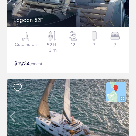
Lagoon 52F
Catamaran
52 ft
12
7
7
16 m
$
2,734
/nacht