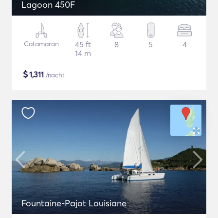
Lagoon 450F
Catamaran
45 ft
8
5
4
14 m
$
1,311
/nacht
Fountaine-Pajot Louisiane