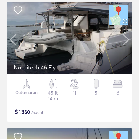
Nautitech 46 Fly
Catamaran
45 ft
11
5
6
14 m
$
1,360
/nacht