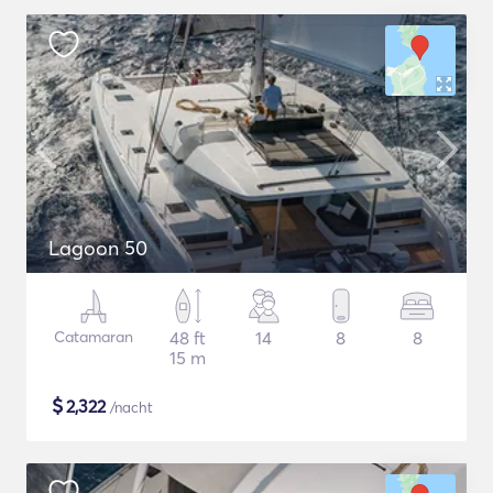
Lagoon 50
Catamaran
48 ft
14
8
8
15 m
$
2,322
/nacht