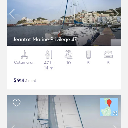
Jeantot Marine Privilege 47
Catamaran
47 ft
10
5
5
14 m
$
914
/nacht