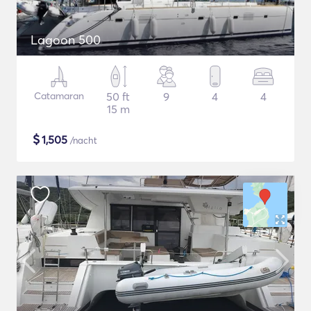
Lagoon 500
Catamaran
50 ft
9
4
4
15 m
$
1,505
/nacht