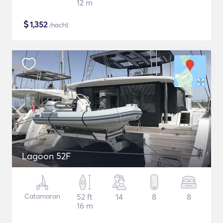
12 m
$
1,352
/nacht
Lagoon 52F
Catamaran
52 ft
14
8
8
16 m