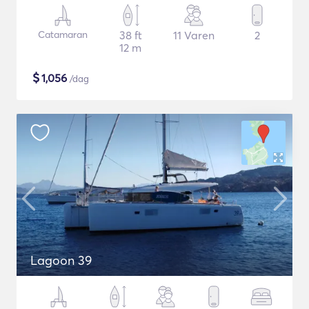
Catamaran
38 ft
11 Varen
2
12 m
$
1,056
/dag
Lagoon 39