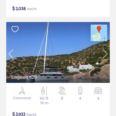
$
2,038
/nacht
Lagoon 620
Catamaran
60 ft
8
4
4
18 m
$
3,933
/nacht