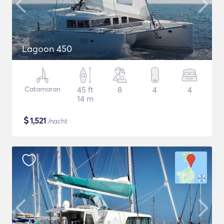
Lagoon 450
Catamaran
45 ft
8
4
4
14 m
$
1,521
/nacht