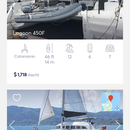
Lagoon 450F
Catamaran
46 ft
12
6
7
14 m
$
1,718
/nacht