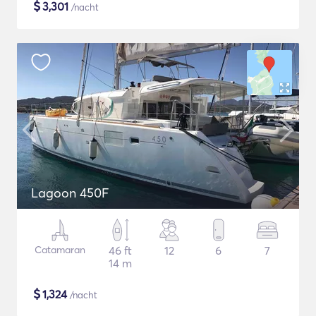
$
3,301
/nacht
Lagoon 450F
Catamaran
46 ft
12
6
7
14 m
$
1,324
/nacht