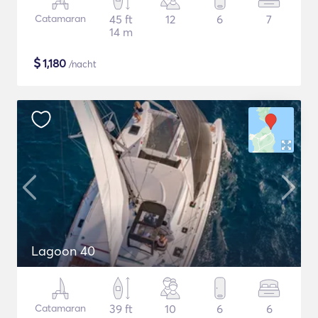
Catamaran
45 ft
12
6
7
14 m
$
1,180
/nacht
Lagoon 40
Catamaran
39 ft
10
6
6