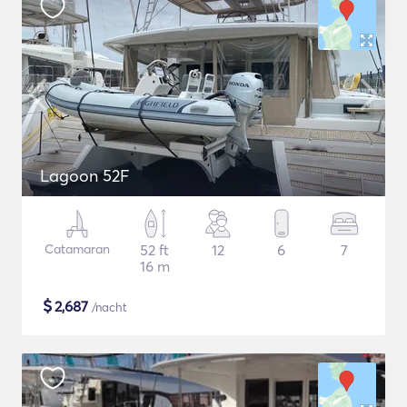
Lagoon 52F
Catamaran
52 ft
12
6
7
16 m
$
2,687
/nacht