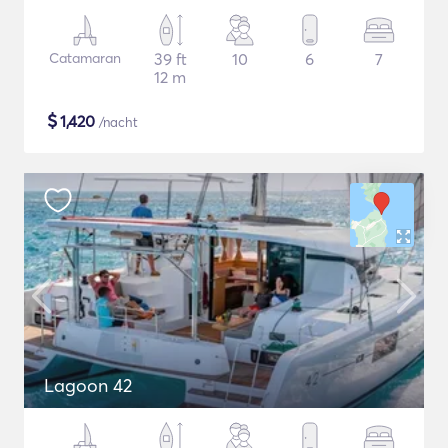
Catamaran
39 ft
10
6
7
12 m
$
1,420
/nacht
Lagoon 42