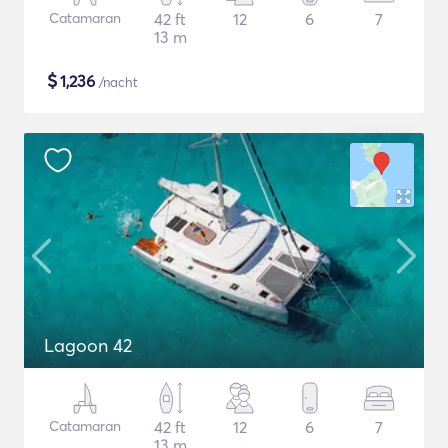
Catamaran
42 ft
12
6
7
13 m
$
1,236
/nacht
Lagoon 42
Catamaran
42 ft
12
6
7
13 m