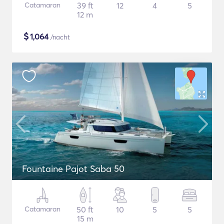
Catamaran
39 ft
12
4
5
12 m
$
1,064
/nacht
Fountaine Pajot Saba 50
Catamaran
50 ft
10
5
5
15 m