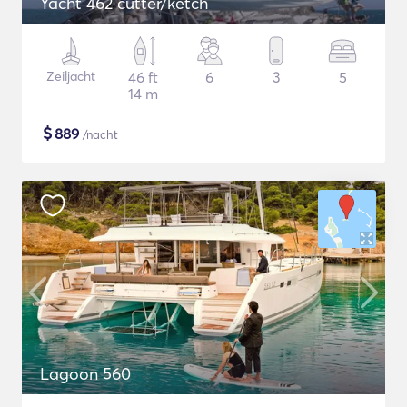
Yacht 462 cutter/ketch
Zeiljacht
46 ft
6
3
5
14 m
$
889
/nacht
Lagoon 560