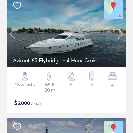
Azimut 65 Flybridge - 4 Hour Cruise
Motorjacht
65 ft
6
3
4
20 m
$
2,000
/nacht