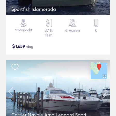
Sportfish Islamorada
Motorjacht
37 ft
6 Varen
0
11 m
$
1,659
/dag
Cattier Navale Arno Leopard Sport