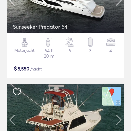
Sunseeker Predator 64
Motorjacht
64 ft
6
3
4
20 m
$
5,550
/nacht