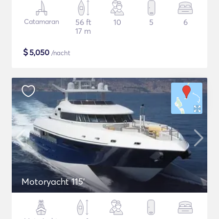
Catamaran
56 ft
10
5
6
17 m
$
5,050
/nacht
Motoryacht 115'