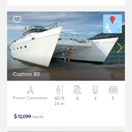
Custom 80
Power Catamaran
80 ft
8
4
5
24 m
$
12,099
/nacht