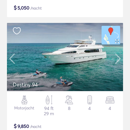
$
5,050
/nacht
Destiny 94
Motorjacht
94 ft
8
4
4
29 m
$
9,850
/nacht