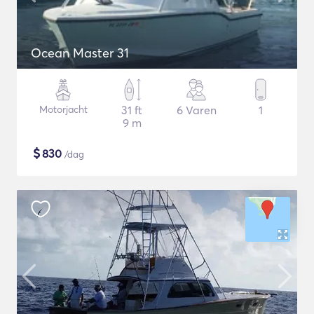
Ocean Master 31
Motorjacht
31 ft
6 Varen
1
9 m
$
830
/dag