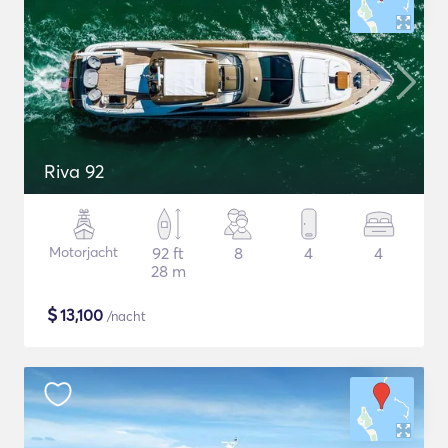
Riva 92
Motorjacht
92 ft
8
4
4
28 m
$
13,100
/nacht