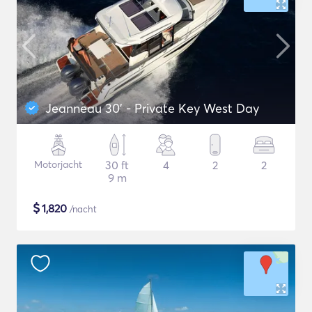
Jeanneau 30' - Private Key West Day
Motorjacht
30 ft
4
2
2
9 m
$
1,820
/nacht