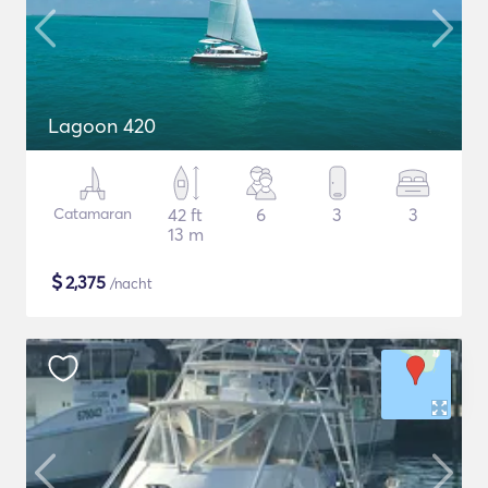
Lagoon 420
Catamaran
42 ft
6
3
3
13 m
$
2,375
/nacht