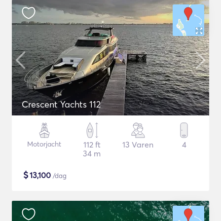
Crescent Yachts 112
Motorjacht
112 ft
13 Varen
4
34 m
$
13,100
/dag