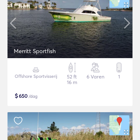
Merritt Sportfish
Offshore Sportvisserij
52 ft
6 Varen
1
16 m
$
650
/dag