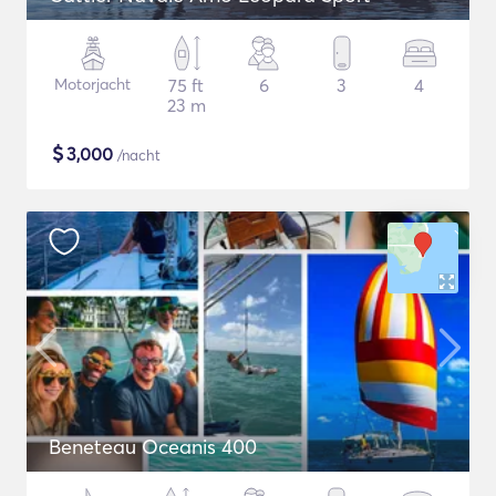
Motorjacht
75 ft
6
3
4
23 m
$
3,000
/nacht
Beneteau Oceanis 400