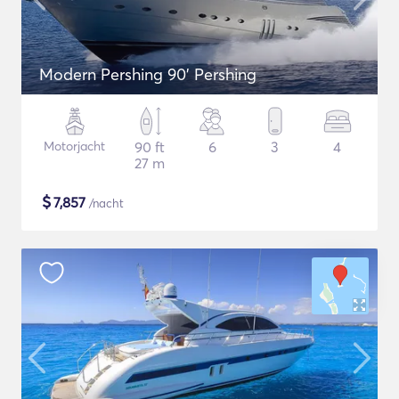
Modern Pershing 90' Pershing
Motorjacht
90 ft
6
3
4
27 m
$
7,857
/nacht