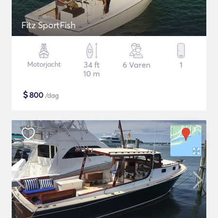
Fitz SportFish
Motorjacht
34 ft
6 Varen
1
10 m
$
800
/dag