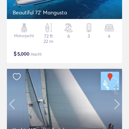
Beautiful 72' Mangusta
Motorjacht
72 ft
6
3
4
22 m
$
5,000
/nacht