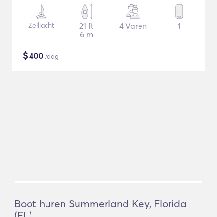
Zeiljacht
21 ft
4 Varen
1
6 m
$
400
/dag
Boot huren Summerland Key, Florida
(FL)