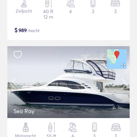
Zeiljacht
40 ft
4
3
3
12 m
$
989
/nacht
Sea Ray
Motorjacht
55 ft
6
3
3