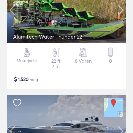
Alumitech Water Thunder 22
Motorjacht
22 ft
8 Varen
0
7 m
$
1,520
/dag