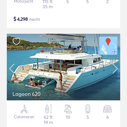
Motorjacht
115 ft
5
5
2
35 m
$
4,298
/nacht
Lagoon 620
Catamaran
62 ft
10
5
6
19 m