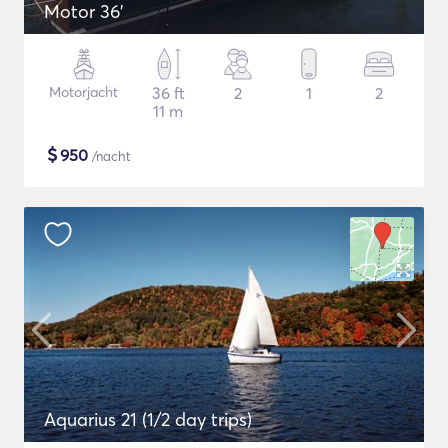
Motor 36'
Motorjacht
36 ft
2
1
2
11 m
$
950
/nacht
Aquarius 21 (1/2 day trips)