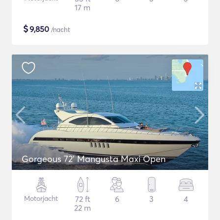
17 m
$
9,850
/nacht
Gorgeous 72' Mangusta Maxi Open
Motorjacht
72 ft
6
3
4
22 m