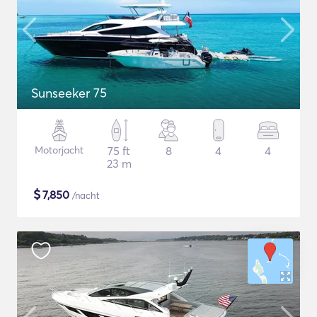
Sunseeker 75
Motorjacht
75 ft
8
4
4
23 m
$
7,850
/nacht