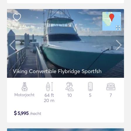
Viking Convertible Flybridge Sportfsh
Motorjacht
64 ft
10
5
7
20 m
$
5,995
/nacht