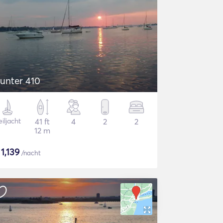
unter 410
iljacht
41 ft
4
2
2
12 m
$
1,139
/nacht