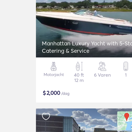
Manhattan Luxury Yacht with 5-St
Catering & Service
Motorjacht
40 ft
6 Varen
1
12 m
$
2,000
/dag