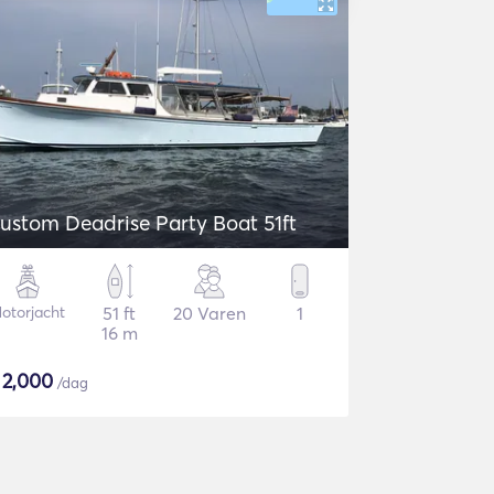
ustom Deadrise Party Boat 51ft
otorjacht
51 ft
20 Varen
1
16 m
$
2,000
/dag