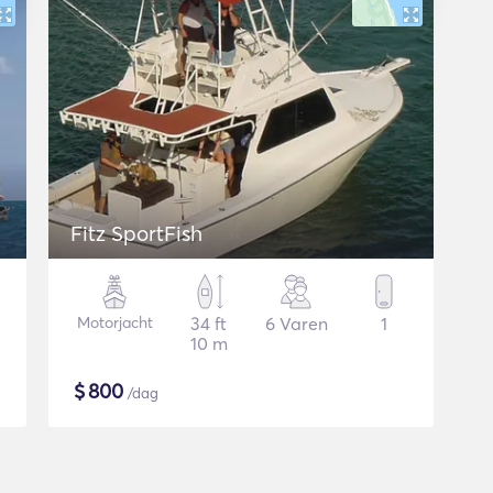
Fitz SportFish
Motorjacht
34 ft
6 Varen
1
10 m
$
800
/dag