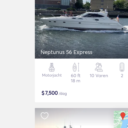
Neptunus 56 Express
Motorjacht
60 ft
10 Varen
2
18 m
$
7,500
/dag