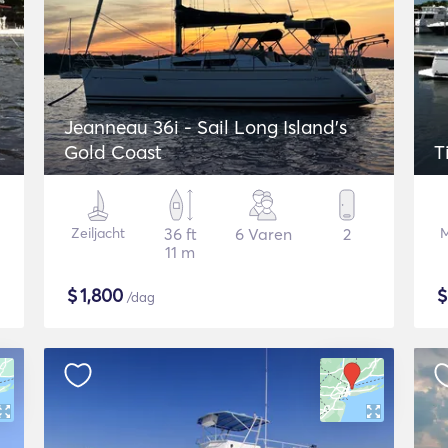
Jeanneau 36i - Sail Long Island's
Gold Coast
T
Zeiljacht
36 ft
6 Varen
2
M
11 m
$
1,800
/dag