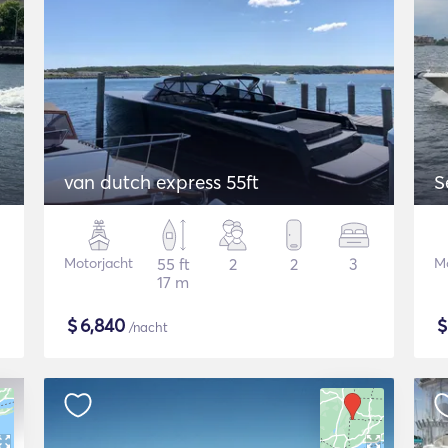
van dutch express 55ft
S
Motorjacht
55 ft
2
2
3
Mo
17 m
$
6,840
/nacht