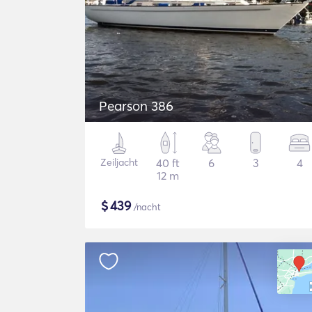
Pearson 386
Zeiljacht
40 ft
6
3
4
12 m
$
439
/nacht