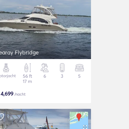
earay Flybridge
torjacht
56 ft
6
3
5
17 m
$
4,699
/nacht