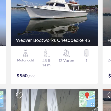
Weaver Boatworks Chesapeake 45
H
Motorjacht
45 ft
12 Varen
1
Ze
14 m
$
950
/dag