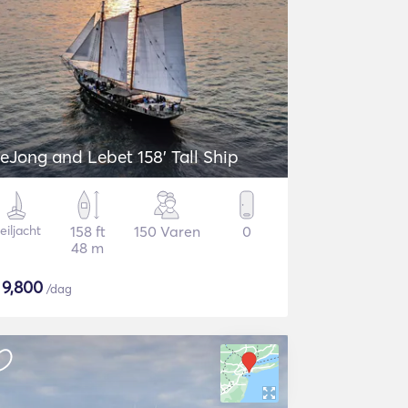
eJong and Lebet 158' Tall Ship
eiljacht
158 ft
150 Varen
0
48 m
$
9,800
/dag