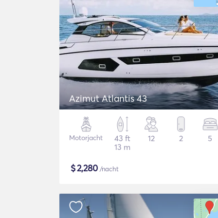
Azimut Atlantis 43
Motorjacht
43 ft
12
2
5
13 m
$
2,280
/nacht