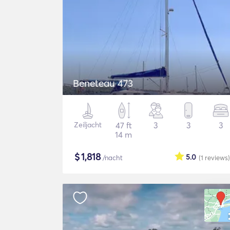
Beneteau 473
Zeiljacht
47 ft
3
3
3
14 m
$
1,818
5.0
/nacht
(1
reviews
)