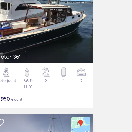
otor 36'
torjacht
36 ft
2
1
2
11 m
$
950
/nacht