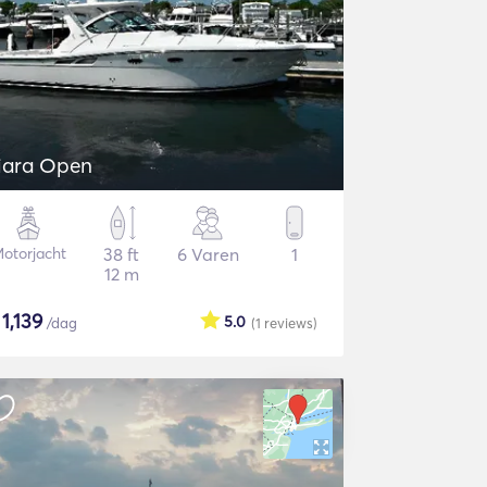
iara Open
otorjacht
38 ft
6 Varen
1
12 m
$
1,139
5.0
/dag
(1
reviews
)