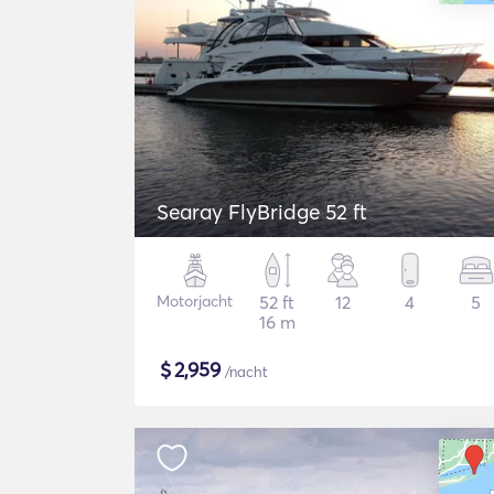
Searay FlyBridge 52 ft
Motorjacht
52 ft
12
4
5
16 m
$
2,959
/nacht