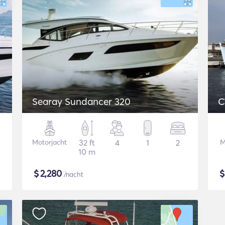
Searay Sundancer 320
C
Motorjacht
32 ft
4
1
2
M
10 m
$
2,280
/nacht