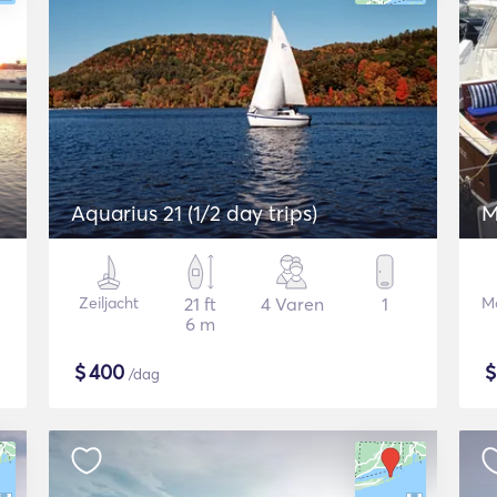
Aquarius 21 (1/2 day trips)
M
Zeiljacht
21 ft
4 Varen
1
Mo
6 m
$
400
/dag