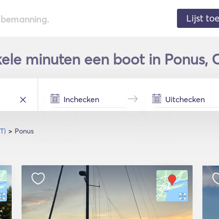
Lijst t
de bemanning.
ele minuten een boot in Ponus, C
T)
Ponus