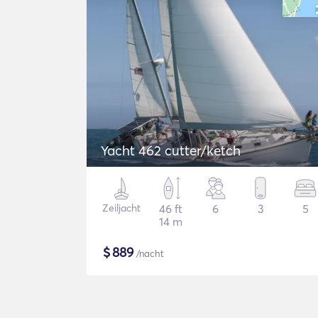
Yacht 462 cutter/ketch
Zeiljacht
46 ft
6
3
5
14 m
$
889
/nacht