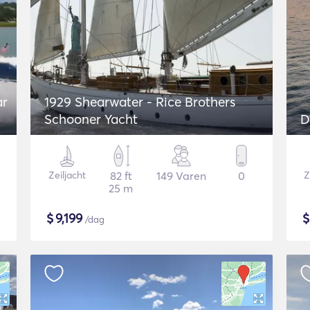
ar
1929 Shearwater - Rice Brothers
Schooner Yacht
D
Zeiljacht
82 ft
149 Varen
0
Z
25 m
$
9,199
/dag