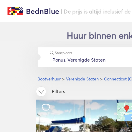
BednBlue
| De prijs is altijd inclusief 
Huur binnen enk
Startplaats
Bootverhuur
Verenigde Staten
Connecticut (C
Filters