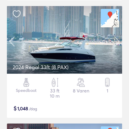
2024 Regal 33ft (8 PAX)
Speedboot
33 ft
8 Varen
1
10 m
$
1,048
/dag