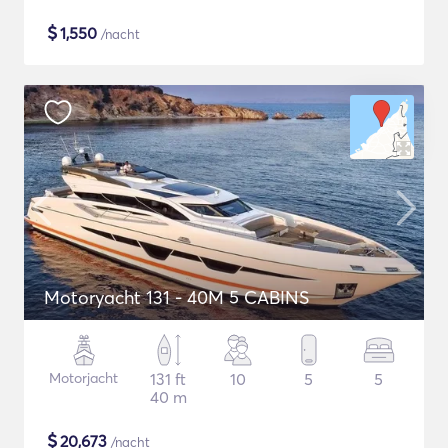
$
1,550
/nacht
Motoryacht 131 - 40M 5 CABINS
Motorjacht
131 ft
10
5
5
40 m
$
20,673
/nacht