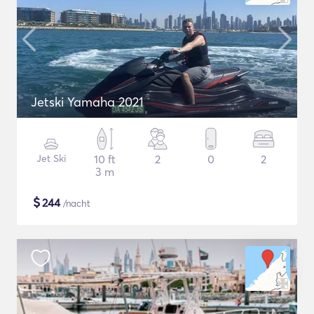
Jetski Yamaha 2021
Jet Ski
10 ft
2
0
2
3 m
$
244
/nacht