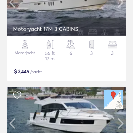
Motoryacht 17M 3 CABINS
Motorjacht
55 ft
6
3
3
17 m
$
3,445
/nacht