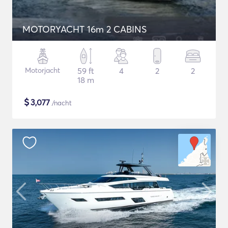
MOTORYACHT 16m 2 CABINS
Motorjacht
59 ft
4
2
2
18 m
$
3,077
/nacht