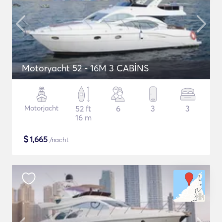
Motoryacht 52 - 16M 3 CABİNS
Motorjacht
52 ft
6
3
3
16 m
$
1,665
/nacht