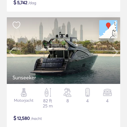
$
5,742
/dag
Sunseeker
Motorjacht
82 ft
8
4
4
25 m
$
12,580
/nacht