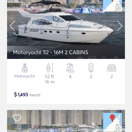
Motoryacht 52 - 16M 2 CABINS
Motorjacht
52 ft
4
2
2
16 m
$
1,493
/nacht