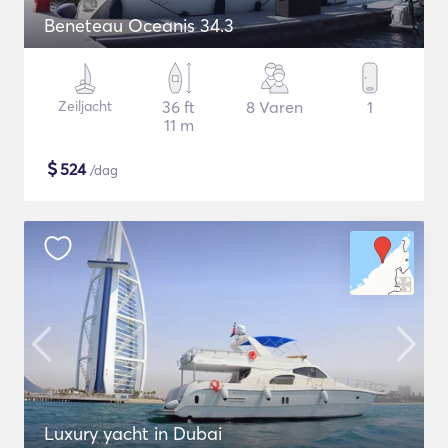
Beneteau Oceanis 34.3
Zeiljacht
36 ft
8 Varen
1
11 m
$
524
/dag
Luxury yacht in Dubai