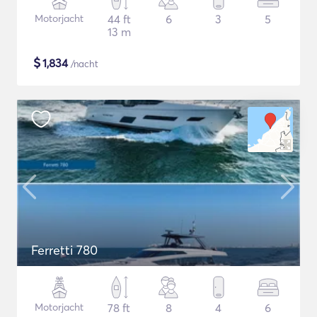
Motorjacht
44 ft
6
3
5
13 m
$
1,834
/nacht
Ferretti 780
Motorjacht
78 ft
8
4
6