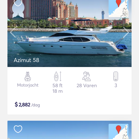
Azimut 58
Motorjacht
58 ft
28 Varen
3
18 m
$
2,882
/dag