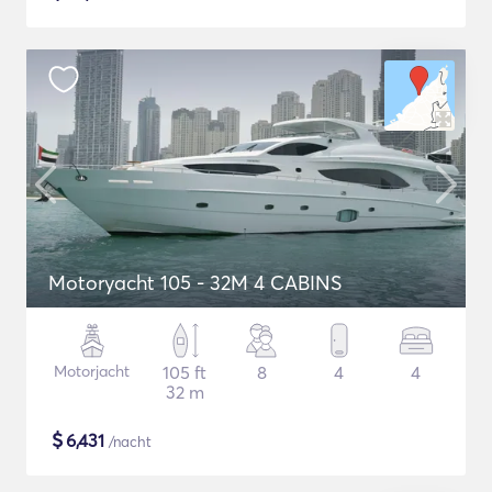
Motoryacht 105 - 32M 4 CABINS
Motorjacht
105 ft
8
4
4
32 m
$
6,431
/nacht