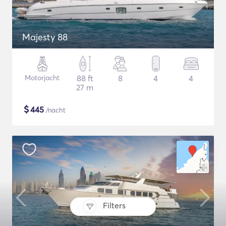
Majesty 88
Motorjacht
88 ft
8
4
4
27 m
$
445
/nacht
Filters