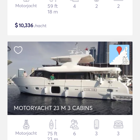
Motorjacht
59 ft
4
2
2
18 m
$
10,336
/nacht
MOTORYACHT 23 M 3 CABINS
Motorjacht
75 ft
6
3
3
23 m