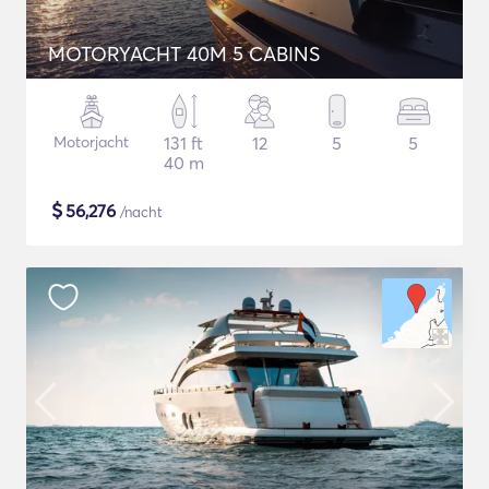
MOTORYACHT 40M 5 CABINS
Motorjacht
131 ft
12
5
5
40 m
$
56,276
/nacht