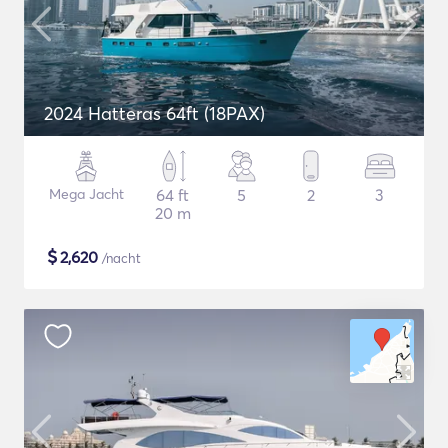
2024 Hatteras 64ft (18PAX)
Mega Jacht
64 ft
5
2
3
20 m
$
2,620
/nacht