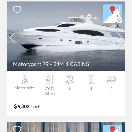
Motoryacht 79 - 24M 4 CABINS
Motorjacht
79 ft
8
4
4
24 m
$
9,302
/nacht