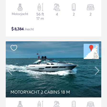
Motorjacht
56 ft
4
2
2
17 m
$
8,384
/nacht
MOTORYACHT 2 CABINS 18 M