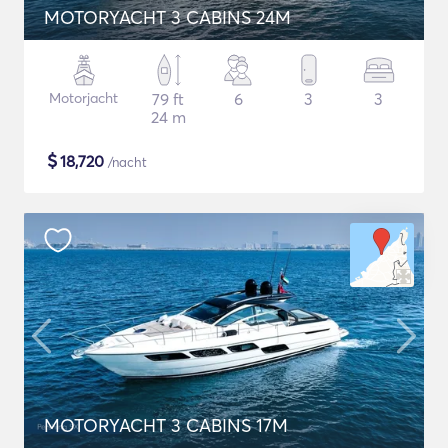
MOTORYACHT 3 CABINS 24M
Motorjacht
79 ft
6
3
3
24 m
$
18,720
/nacht
MOTORYACHT 3 CABINS 17M