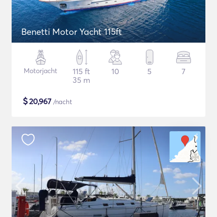
Benetti Motor Yacht 115ft
Motorjacht
115 ft
10
5
7
35 m
$
20,967
/nacht