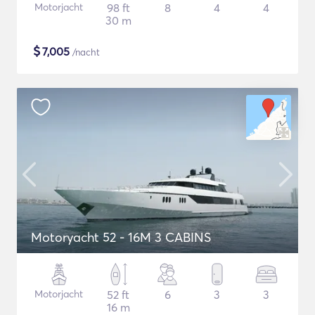
Motorjacht
98 ft
8
4
4
30 m
$
7,005
/nacht
Motoryacht 52 - 16M 3 CABINS
Motorjacht
52 ft
6
3
3
16 m