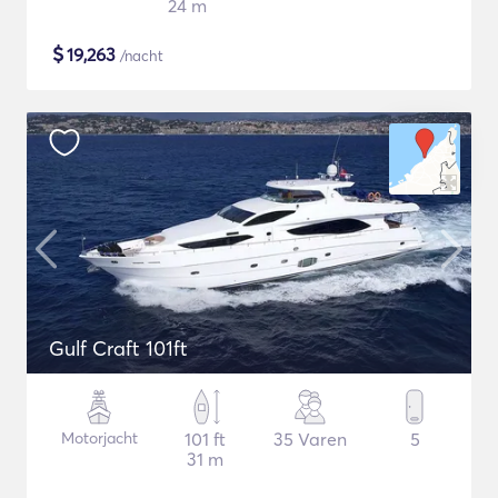
24 m
$
19,263
/nacht
Gulf Craft 101ft
Motorjacht
101 ft
35 Varen
5
31 m