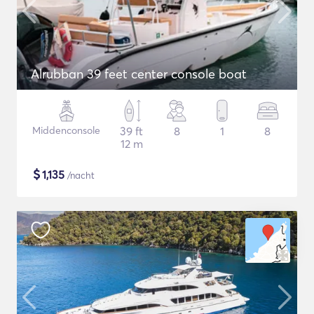
Alrubban 39 feet center console boat
Middenconsole
39 ft
8
1
8
12 m
$
1,135
/nacht