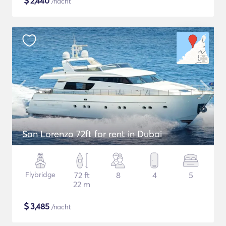
$
2,440
/nacht
San Lorenzo 72ft for rent in Dubai
Flybridge
72 ft
8
4
5
22 m
$
3,485
/nacht