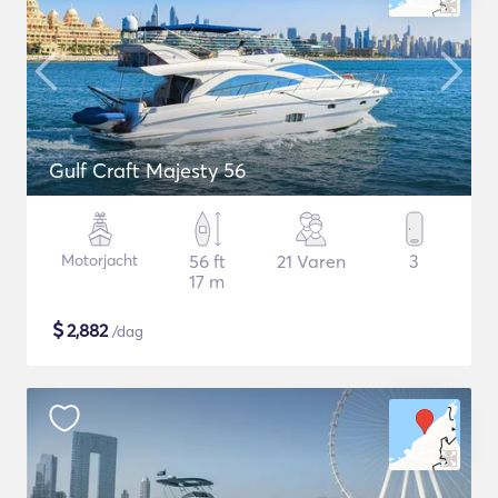
Gulf Craft Majesty 56
Motorjacht
56 ft
21 Varen
3
17 m
$
2,882
/dag