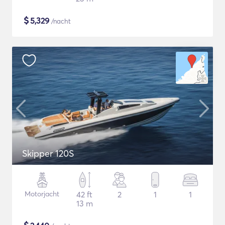
$
5,329
/nacht
Skipper 120S
Motorjacht
42 ft
2
1
1
13 m