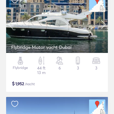
Flybridge Motor yacht Dubai
Flybridge
44 ft
6
3
3
13 m
$
1,952
/nacht