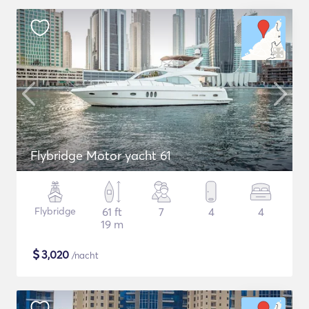
Flybridge Motor yacht 61
Flybridge
61 ft
7
4
4
19 m
$
3,020
/nacht