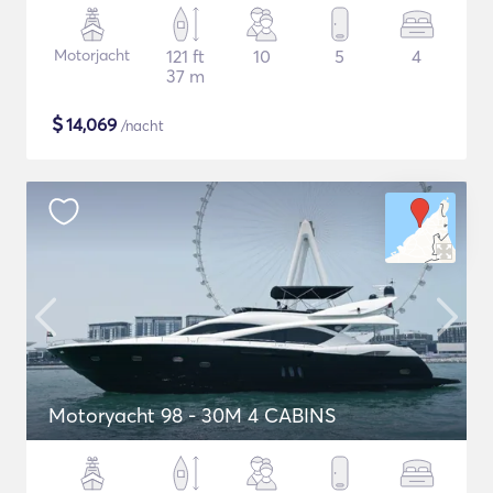
Motorjacht
121 ft
10
5
4
37 m
$
14,069
/nacht
Motoryacht 98 - 30M 4 CABINS