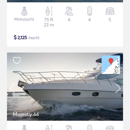
Motorjacht
75 ft
6
4
5
23 m
$
2,125
/nacht
Majesty 44