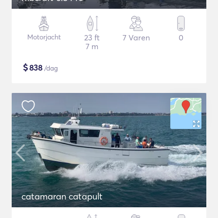
Motorjacht
23 ft
7 Varen
0
7 m
$
838
/dag
catamaran catapult