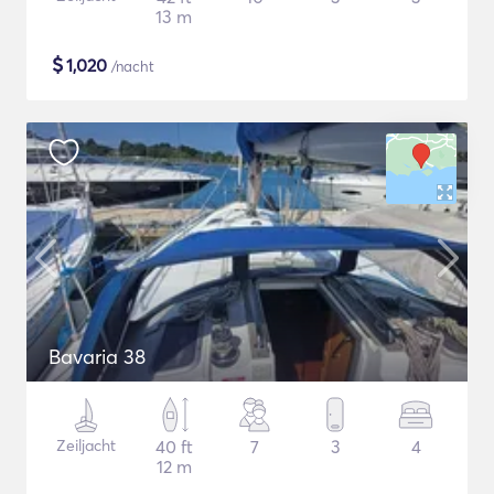
13 m
$
1,020
/nacht
Bavaria 38
Zeiljacht
40 ft
7
3
4
12 m