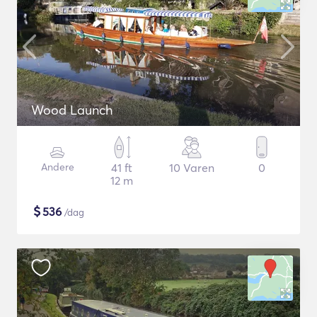
Wood Launch
Andere
41 ft
10 Varen
0
12 m
$
536
/dag