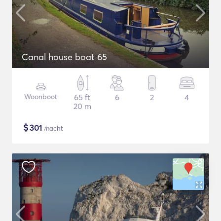
Canal house boat 65
Woonboot
65 ft
6
2
4
20 m
$
301
/nacht