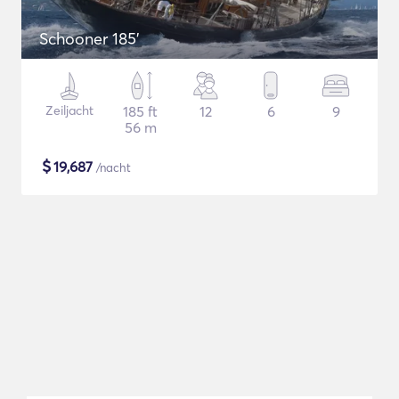
Schooner 185'
Zeiljacht
185 ft
12
6
9
56 m
$
19,687
/nacht