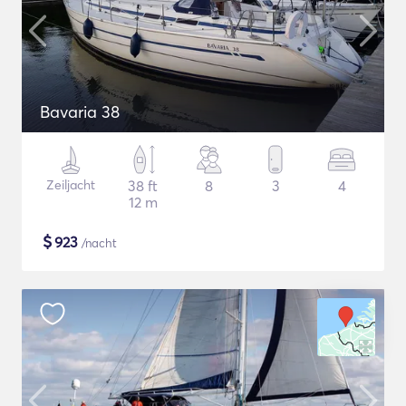
Bavaria 38
Zeiljacht
38 ft
8
3
4
12 m
$
923
/nacht