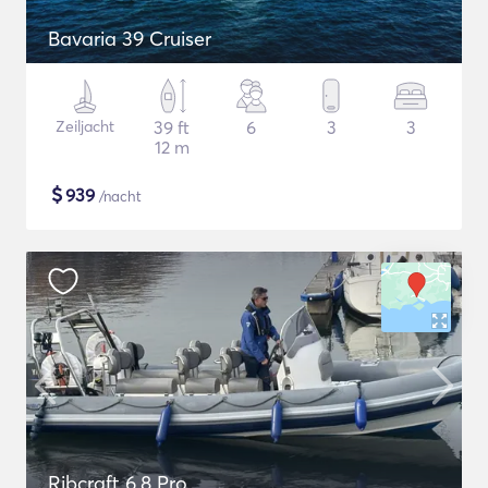
Bavaria 39 Cruiser
Zeiljacht
39 ft
6
3
3
12 m
$
939
/nacht
Ribcraft 6.8 Pro