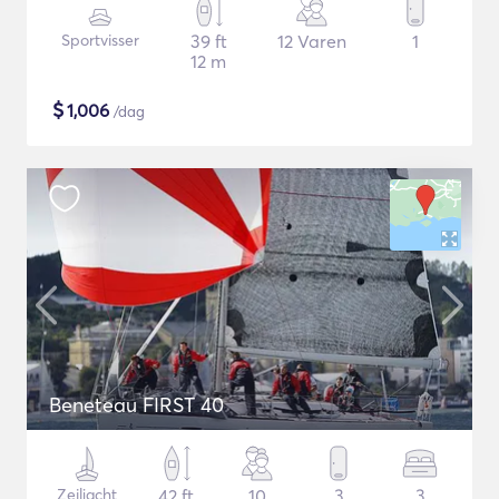
Sportvisser
39 ft
12 Varen
1
12 m
$
1,006
/dag
Beneteau FIRST 40
Zeiljacht
42 ft
10
3
3