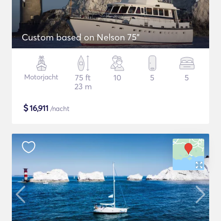
Custom based on Nelson 75"
Motorjacht
75 ft
10
5
5
23 m
$
16,911
/nacht