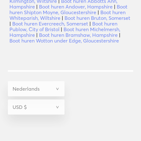
Kilmington, Wiltshire
|
Boot huren Abbotts Ann,
Hampshire
|
Boot huren Andover, Hampshire
|
Boot
huren Shipton Moyne, Gloucestershire
|
Boot huren
Whiteparish, Wiltshire
|
Boot huren Bruton, Somerset
|
Boot huren Evercreech, Somerset
|
Boot huren
Publow, City of Bristol
|
Boot huren Michelmersh,
Hampshire
|
Boot huren Bramshaw, Hampshire
|
Boot huren Wotton under Edge, Gloucestershire