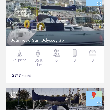
Jeanneau Sun Odyssey 35
Zeiljacht
35 ft
6
3
3
11 m
$
747
/nacht