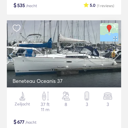
$
535
5.0
/nacht
(1
reviews
)
Beneteau Oceanis 37
Zeiljacht
37 ft
8
3
3
11 m
$
677
/nacht