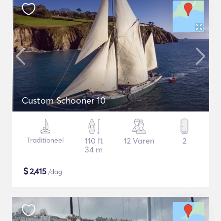
Custom Schooner 10
Traditioneel
110 ft
12 Varen
2
34 m
$
2,415
/dag