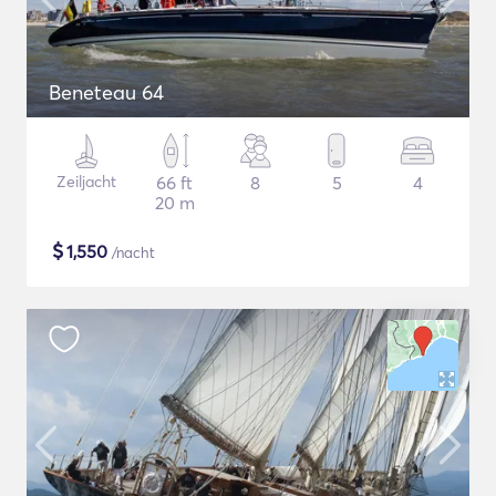
Beneteau 64
Zeiljacht
66 ft
8
5
4
20 m
$
1,550
/nacht