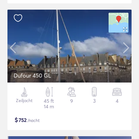
Dufour 450 GL
Zeiljacht
45 ft
9
3
4
14 m
$
752
/nacht