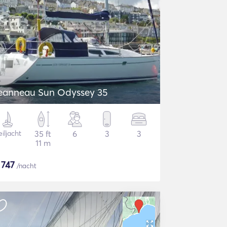
eanneau Sun Odyssey 35
iljacht
35 ft
6
3
3
11 m
$
747
/nacht