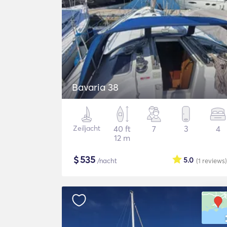
Bavaria 38
Zeiljacht
40 ft
7
3
4
12 m
$
535
5.0
/nacht
(1
reviews
)