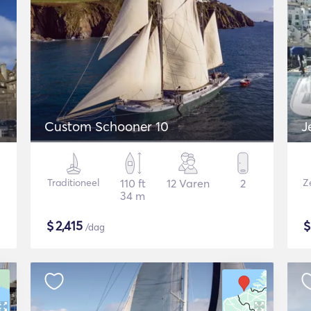
Custom Schooner 10
J
Traditioneel
110 ft
12 Varen
2
Ze
34 m
$
2,415
/dag