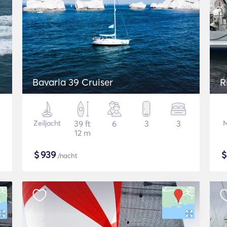
Bavaria 39 Cruiser
R
Zeiljacht
39 ft
6
3
3
M
12 m
$
939
/nacht