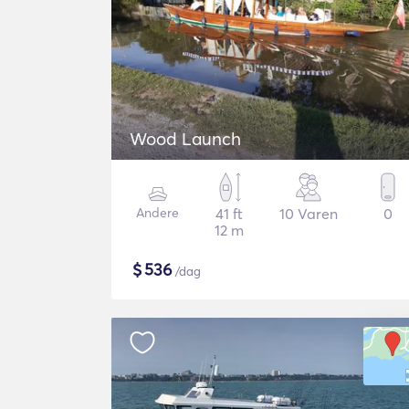
Wood Launch
Andere
41 ft
10 Varen
0
12 m
$
536
/dag