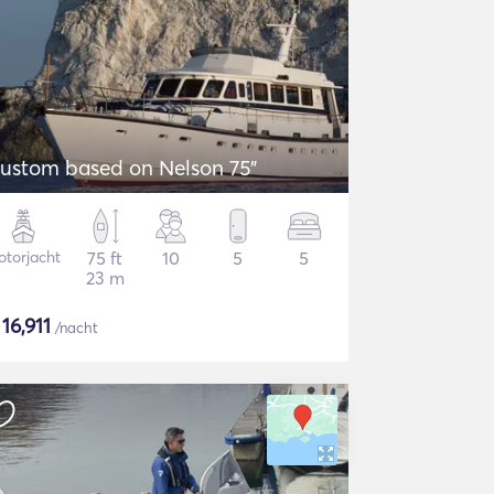
ustom based on Nelson 75"
torjacht
75 ft
10
5
5
23 m
$
16,911
/nacht