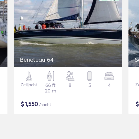
Beneteau 64
S
Zeiljacht
66 ft
8
5
4
Ze
20 m
$
1,550
/nacht