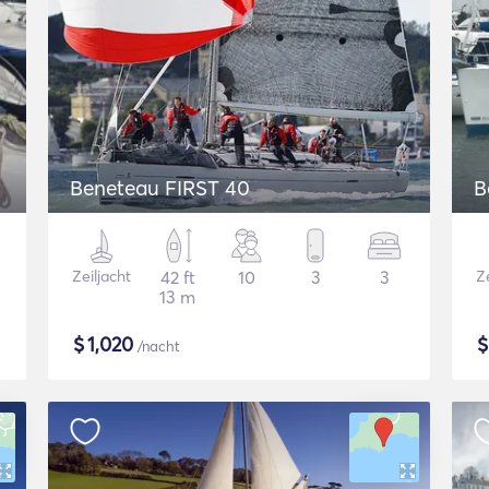
Beneteau FIRST 40
B
Zeiljacht
42 ft
10
3
3
Ze
13 m
$
1,020
/nacht