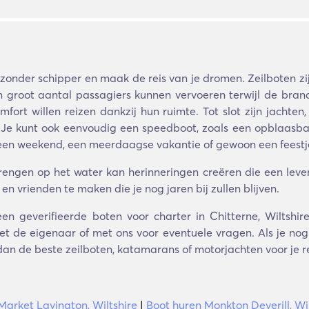
zonder schipper en maak de reis van je dromen. Zeilboten zij
groot aantal passagiers kunnen vervoeren terwijl de brand
fort willen reizen dankzij hun ruimte. Tot slot zijn jachten
 Je kunt ook eenvoudig een speedboot, zoals een opblaasbar
, een weekend, een meerdaagse vakantie of gewoon een feestj
rbrengen op het water kan herinneringen creëren die een le
n vrienden te maken die je nog jaren bij zullen blijven.
en geverifieerde boten voor charter in Chitterne, Wiltshi
t de eigenaar of met ons voor eventuele vragen. Als je nog s
 dan de beste zeilboten, katamarans of motorjachten voor je re
Market Lavington, Wiltshire
|
Boot huren Monkton Deverill, Wil