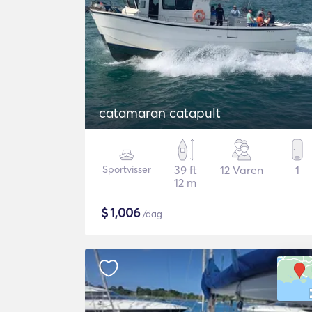
catamaran catapult
Sportvisser
39 ft
12 Varen
1
12 m
$
1,006
/dag