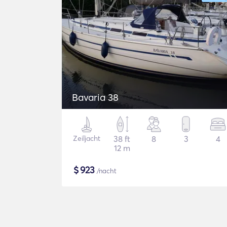
Bavaria 38
Zeiljacht
38 ft
8
3
4
12 m
$
923
/nacht