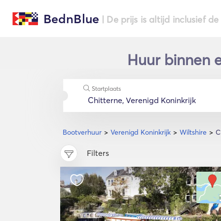
BednBlue
| De prijs is altijd inclusief 
Huur binnen e
Startplaats
Bootverhuur
Verenigd Koninkrijk
Wiltshire
C
Filters