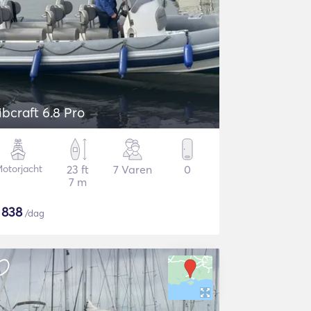
ibcraft 6.8 Pro
otorjacht
23 ft
7 Varen
0
7 m
$
838
/dag