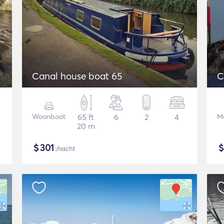
Canal house boat 65
C
Woonboot
65 ft
6
2
4
Mo
20 m
$
301
/nacht