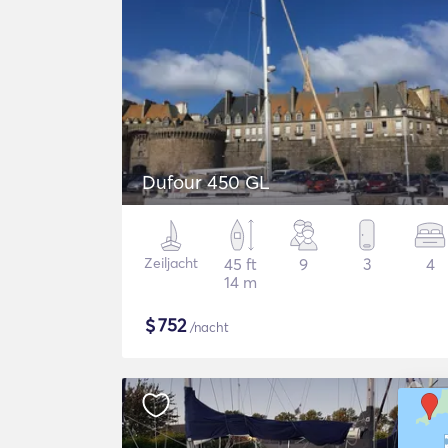
Dufour 450 GL
Zeiljacht
45 ft
9
3
4
14 m
$
752
/nacht