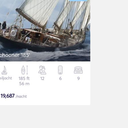
chooner 185'
iljacht
185 ft
12
6
9
56 m
$
19,687
/nacht