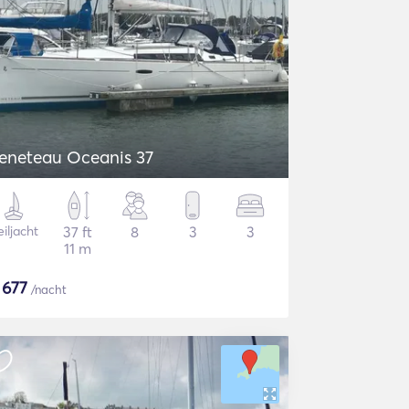
eneteau Oceanis 37
iljacht
37 ft
8
3
3
11 m
$
677
/nacht