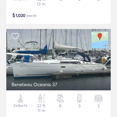
13 m
$
1,020
/nacht
Beneteau Oceanis 37
Zeiljacht
37 ft
8
3
3
11 m