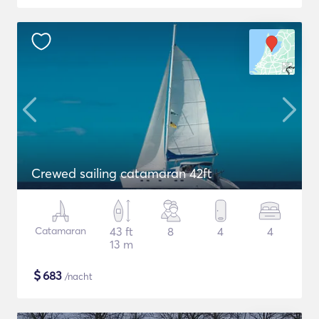
Crewed sailing catamaran 42ft
Catamaran
43 ft
8
4
4
13 m
$
683
/nacht