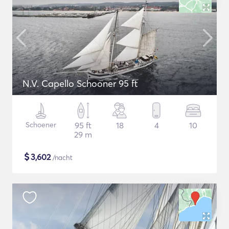
N.V. Capello Schooner 95 ft
Schoener
95 ft
18
4
10
29 m
$
3,602
/nacht