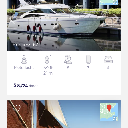
Princess 67
Motorjacht
69 ft
8
3
4
21 m
$
8,724
/nacht