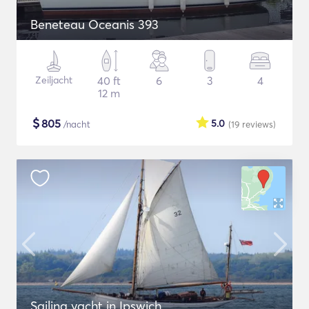
Beneteau Oceanis 393
Zeiljacht
40 ft
6
3
4
12 m
$
805
5.0
/nacht
(19
reviews
)
Sailing yacht in Ipswich