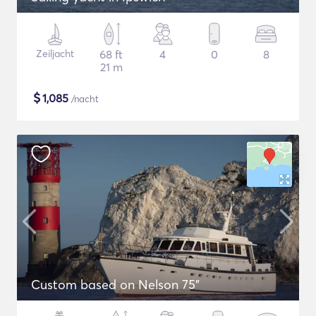
Zeiljacht
68 ft
4
0
8
21 m
$
1,085
/nacht
Custom based on Nelson 75"