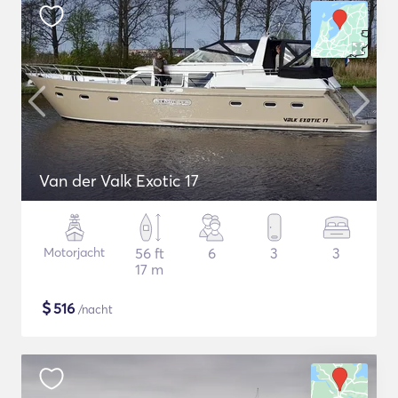
Van der Valk Exotic 17
Motorjacht
56 ft
6
3
3
17 m
$
516
/nacht