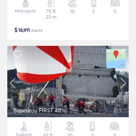
Motorjacht
75 ft
10
5
5
23 m
$
16,911
/nacht
Beneteau FIRST 40
Zeiljacht
42 ft
10
3
3