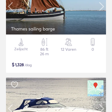
Thames sailing barge
Zeiljacht
86 ft
12 Varen
0
26 m
$
1,328
/dag