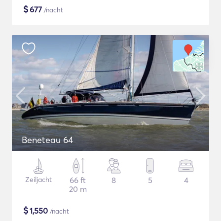
$
677
/nacht
Beneteau 64
Zeiljacht
66 ft
8
5
4
20 m
$
1,550
/nacht