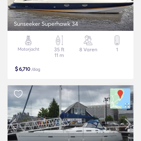
Sunseeker Superhawk 34
Motorjacht
35 ft
8 Varen
1
11 m
$
6,710
/dag