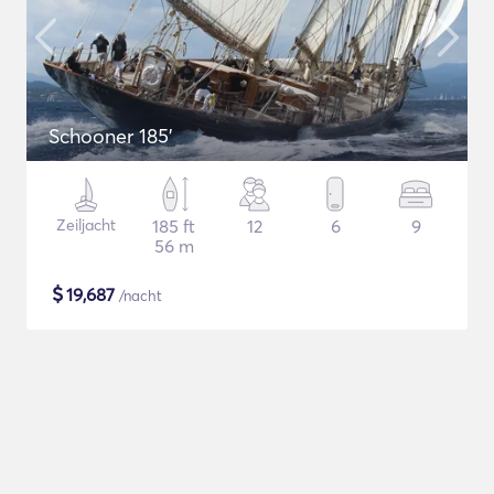
Schooner 185'
Zeiljacht
185 ft
12
6
9
56 m
$
19,687
/nacht