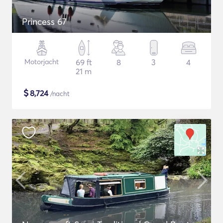
Princess 67
Motorjacht
69 ft
8
3
4
21 m
$
8,724
/nacht