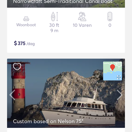
Narrowcraft Semi-Traditional Canal Boat
Woonboot
30 ft
10 Varen
0
9 m
$
375
/dag
Custom based on Nelson 75"