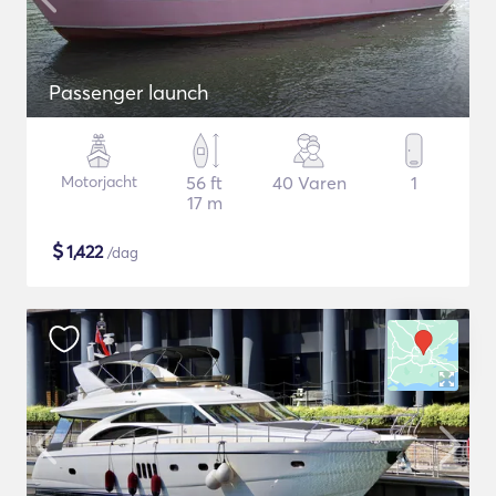
Passenger launch
Motorjacht
56 ft
40 Varen
1
17 m
$
1,422
/dag