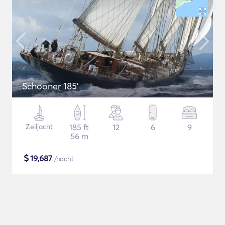
Schooner 185'
Zeiljacht
185 ft
12
6
9
56 m
$
19,687
/nacht