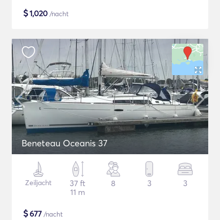
$
1,020
/nacht
Beneteau Oceanis 37
Zeiljacht
37 ft
8
3
3
11 m
$
677
/nacht