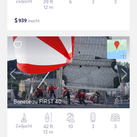
Zeiljacht
39 ft
6
3
3
12 m
$
939
/nacht
Beneteau FIRST 40
Zeiljacht
42 ft
10
3
3
13 m