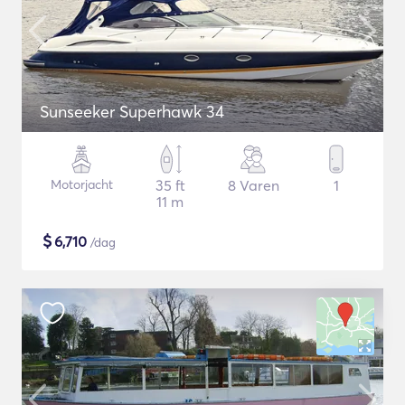
Sunseeker Superhawk 34
Motorjacht
35 ft
8 Varen
1
11 m
$
6,710
/dag