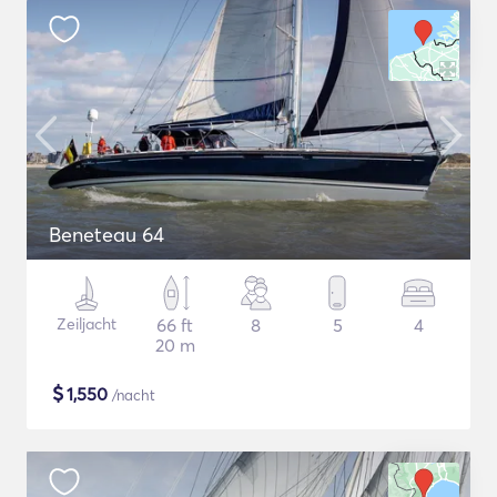
Beneteau 64
Zeiljacht
66 ft
8
5
4
20 m
$
1,550
/nacht