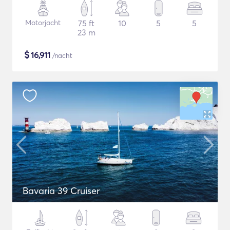
Motorjacht
75 ft
10
5
5
23 m
$
16,911
/nacht
Bavaria 39 Cruiser