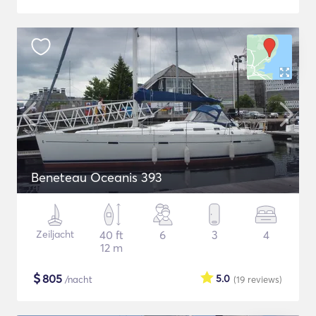
Beneteau Oceanis 393
Zeiljacht
40 ft
6
3
4
12 m
$
805
5.0
/nacht
(19
reviews
)