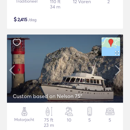
Traditioneel
110 ft
12 Varen
2
34 m
$
2,415
/dag
Custom based on Nelson 75"
Motorjacht
75 ft
10
5
5
23 m