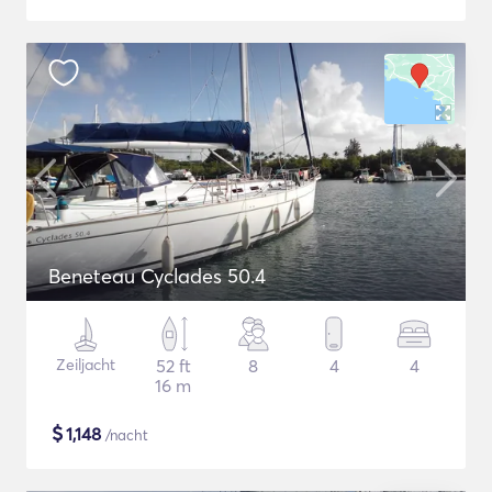
Beneteau Cyclades 50.4
Zeiljacht
52 ft
8
4
4
16 m
$
1,148
/nacht