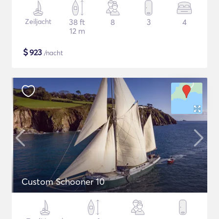
Zeiljacht
38 ft
8
3
4
12 m
$
923
/nacht
Custom Schooner 10