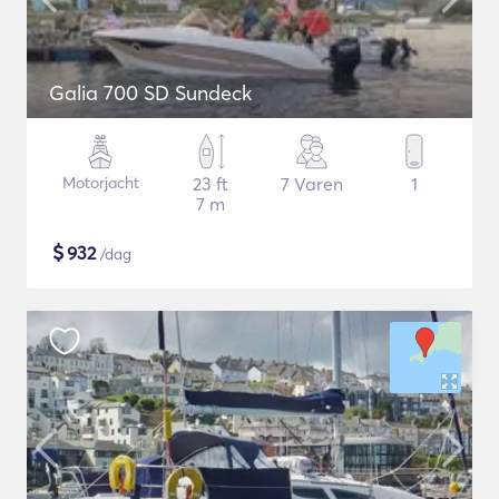
Galia 700 SD Sundeck
Motorjacht
23 ft
7 Varen
1
7 m
$
932
/dag