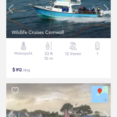
Wildlife Cruises Cornwall
Motorjacht
33 ft
12 Varen
1
10 m
$
912
/dag