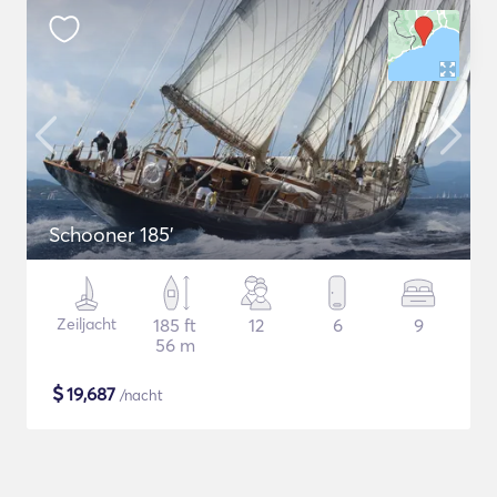
Schooner 185'
Zeiljacht
185 ft
12
6
9
56 m
$
19,687
/nacht