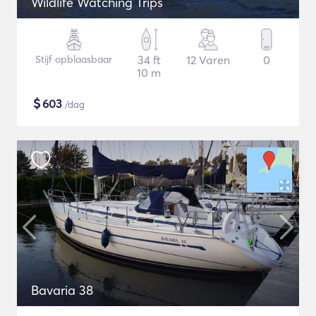
Wildlife Watching Trips
Stijf opblaasbaar
34 ft
12 Varen
0
10 m
$
603
/dag
Bavaria 38