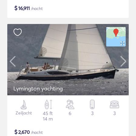
$
16,911
/nacht
Lymington yachting
Zeiljacht
45 ft
6
3
3
14 m
$
2,670
/nacht