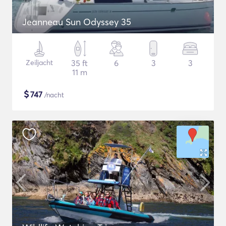
Jeanneau Sun Odyssey 35
Zeiljacht
35 ft
6
3
3
11 m
$
747
/nacht