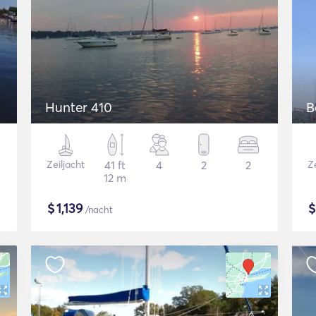
Hunter 410
B
Zeiljacht
41 ft
4
2
2
Ze
12 m
$
1,139
/nacht