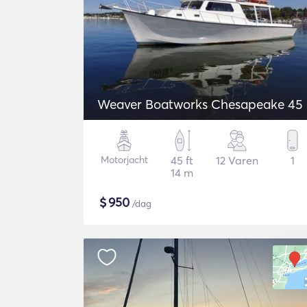
Weaver Boatworks Chesapeake 45
Motorjacht
45 ft
12 Varen
1
14 m
$
950
/dag