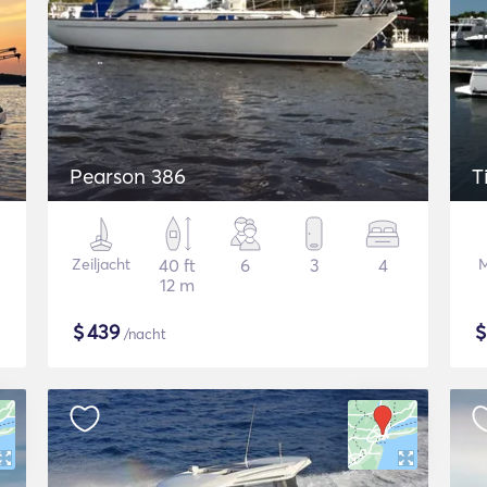
Pearson 386
T
Zeiljacht
40 ft
6
3
4
M
12 m
$
439
/nacht