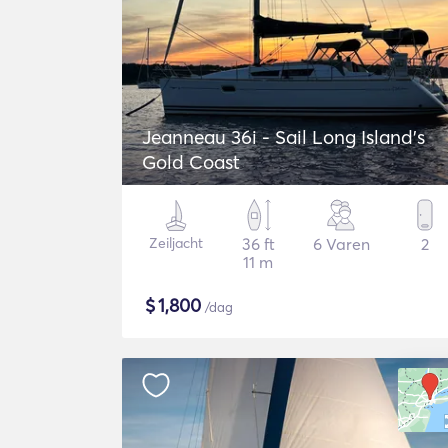
Jeanneau 36i - Sail Long Island's
Gold Coast
Zeiljacht
36 ft
6 Varen
2
11 m
$
1,800
/dag