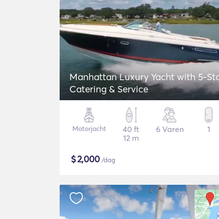
Manhattan Luxury Yacht with 5-St
Catering & Service
Motorjacht
40 ft
6 Varen
1
12 m
$
2,000
/dag