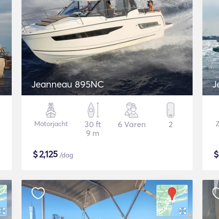
Jeanneau 895NC
Motorjacht
30 ft
6 Varen
2
Z
9 m
$
2,125
/dag