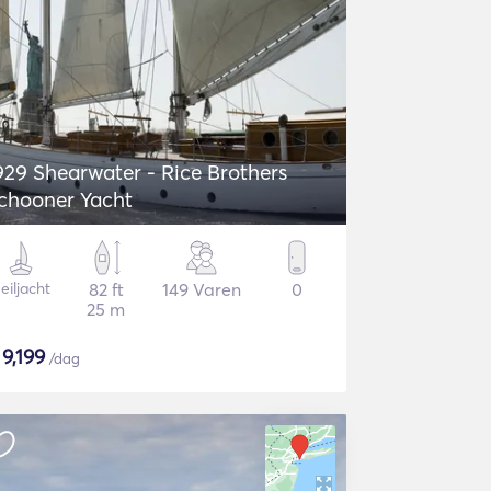
929 Shearwater - Rice Brothers
chooner Yacht
eiljacht
82 ft
149 Varen
0
25 m
$
9,199
/dag