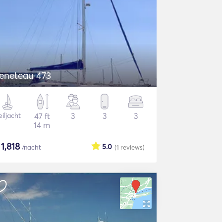
eneteau 473
iljacht
47 ft
3
3
3
14 m
$
1,818
5.0
/nacht
(1
reviews
)