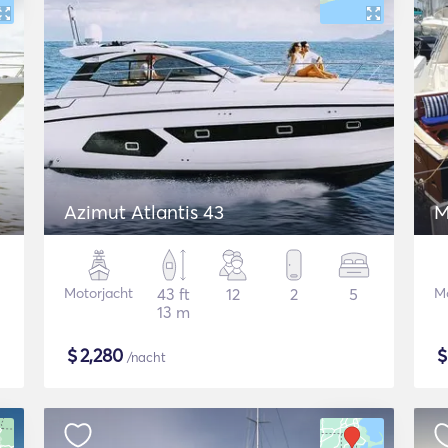
Azimut Atlantis 43
M
Motorjacht
43 ft
12
2
5
Mo
13 m
$
2,280
/nacht