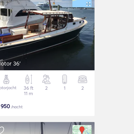
otor 36'
torjacht
36 ft
2
1
2
11 m
$
950
/nacht