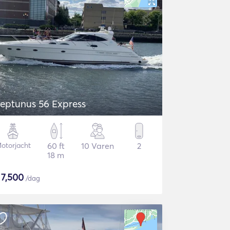
eptunus 56 Express
otorjacht
60 ft
10 Varen
2
18 m
$
7,500
/dag