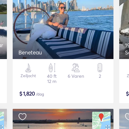
ar
1
Beneteau
S
Zeiljacht
40 ft
6 Varen
2
Z
12 m
$
1,820
/dag