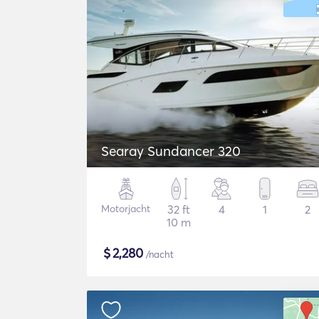
Searay Sundancer 320
Motorjacht
32 ft
4
1
2
10 m
$
2,280
/nacht