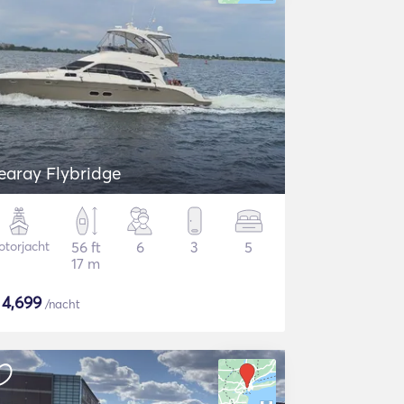
earay Flybridge
torjacht
56 ft
6
3
5
17 m
$
4,699
/nacht