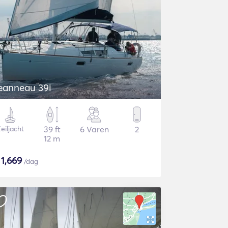
Jeanneau 39i
eiljacht
39 ft
6 Varen
2
12 m
$
1,669
/dag