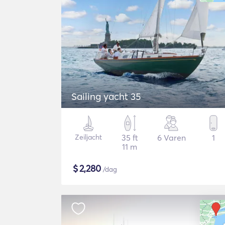
Sailing yacht 35
Zeiljacht
35 ft
6 Varen
1
11 m
$
2,280
/dag