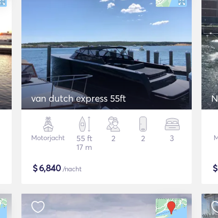
van dutch express 55ft
N
Motorjacht
55 ft
2
2
3
M
17 m
$
6,840
/nacht