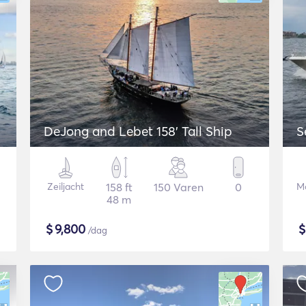
DeJong and Lebet 158' Tall Ship
S
Zeiljacht
158 ft
150 Varen
0
Mo
48 m
$
9,800
/dag