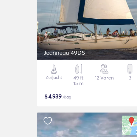
Jeanneau 49DS
Zeiljacht
49 ft
12 Varen
3
15 m
$
4,939
/dag