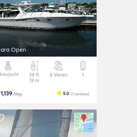
iara Open
otorjacht
38 ft
6 Varen
1
12 m
$
1,139
5.0
/dag
(1
reviews
)