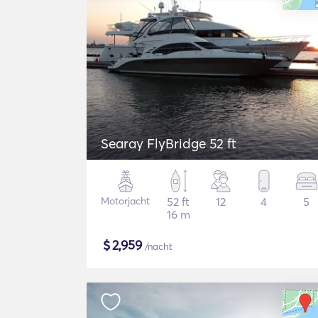
Searay FlyBridge 52 ft
Motorjacht
52 ft
12
4
5
16 m
$
2,959
/nacht