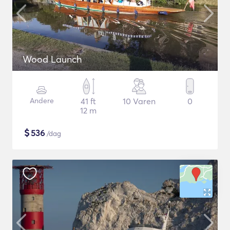
Wood Launch
Andere
41 ft
10 Varen
0
12 m
$
536
/dag