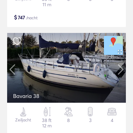
11 m
$
747
/nacht
Bavaria 38
Zeiljacht
38 ft
8
3
4
12 m