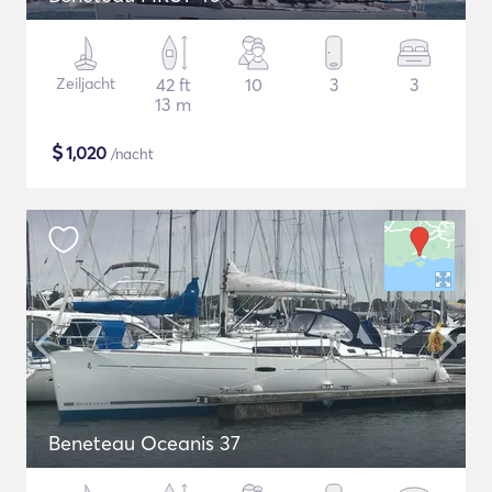
Zeiljacht
42 ft
10
3
3
13 m
$
1,020
/nacht
Beneteau Oceanis 37