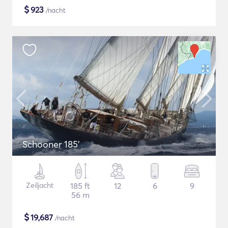
$
923
/nacht
Schooner 185'
Zeiljacht
185 ft
12
6
9
56 m
$
19,687
/nacht