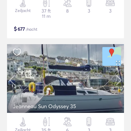
Zeiljacht
37 ft
8
3
3
11 m
$
677
/nacht
Jeanneau Sun Odyssey 35
Zeiljacht
35 ft
6
3
3