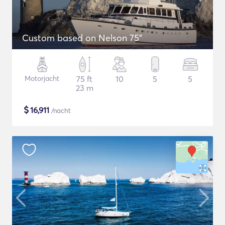
Custom based on Nelson 75"
Motorjacht
75 ft
10
5
5
23 m
$
16,911
/nacht