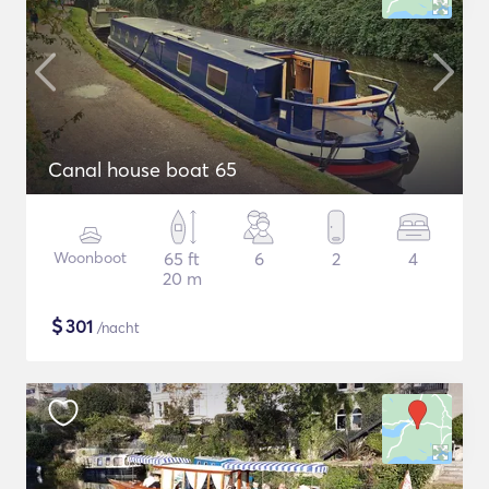
Canal house boat 65
Woonboot
65 ft
6
2
4
20 m
$
301
/nacht