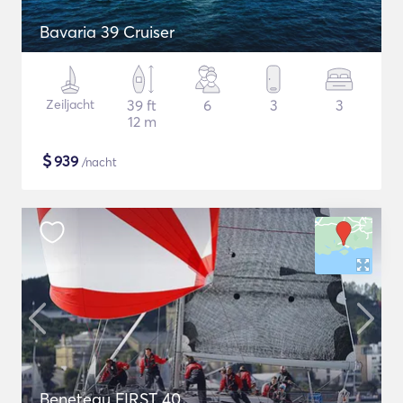
Bavaria 39 Cruiser
Zeiljacht
39 ft
6
3
3
12 m
$
939
/nacht
Beneteau FIRST 40