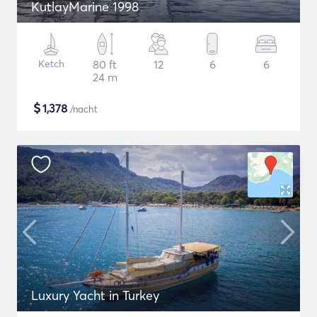
KutlayMarine 1998
Ketch
80 ft
12
6
6
24 m
$
1,378
/nacht
Luxury Yacht in Turkey