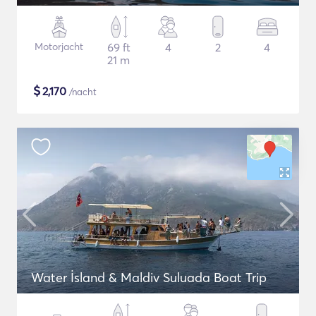
Motorjacht
69 ft
4
2
4
21 m
$
2,170
/nacht
Water İsland & Maldiv Suluada Boat Trip