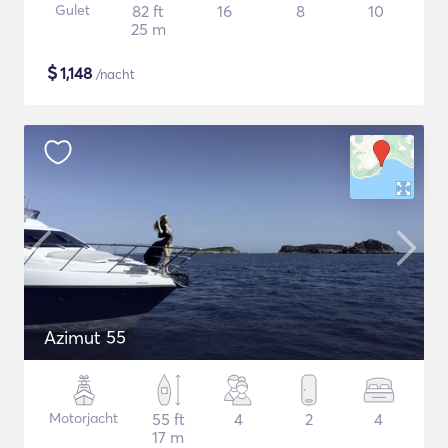
Gulet
82 ft
16
8
10
25 m
$
1,148
/nacht
Azimut 55
Motorjacht
55 ft
4
2
4
17 m