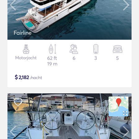
Fairline
Motorjacht
62 ft
6
3
5
19 m
$
2,182
/nacht