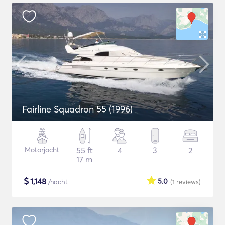
Fairline Squadron 55 (1996)
Motorjacht
55 ft
4
3
2
17 m
$
1,148
5.0
/nacht
(1
reviews
)