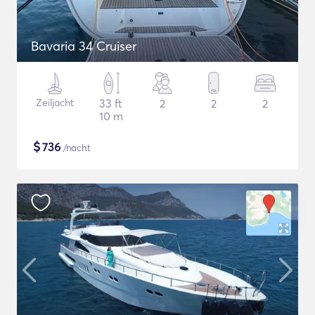
Bavaria 34 Cruiser
Zeiljacht
33 ft
2
2
2
10 m
$
736
/nacht