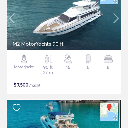
M2 MotorYachts 90 ft
Motorjacht
90 ft
16
6
8
27 m
$
7,500
/nacht