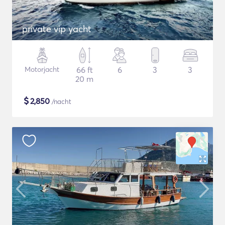
private vip yacht
Motorjacht
66 ft
6
3
3
20 m
$
2,850
/nacht