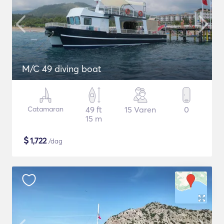
M/C 49 diving boat
Catamaran
49 ft
15 Varen
0
15 m
$
1,722
/dag