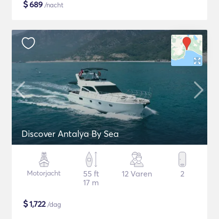
$
689
/nacht
Discover Antalya By Sea
Motorjacht
55 ft
12 Varen
2
17 m
$
1,722
/dag