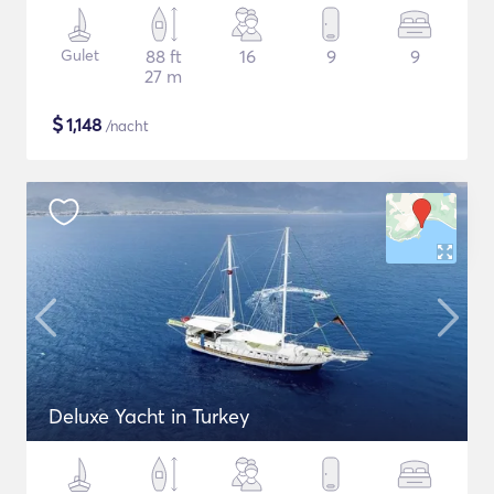
Gulet
88 ft
16
9
9
27 m
$
1,148
/nacht
Deluxe Yacht in Turkey