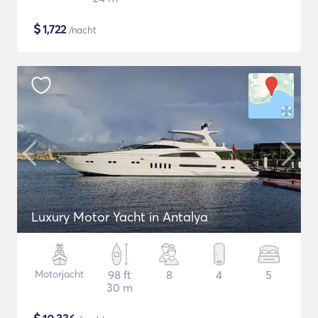
$
1,722
/nacht
Luxury Motor Yacht in Antalya
Motorjacht
98 ft
8
4
5
30 m