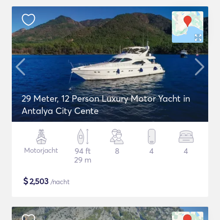
29 Meter, 12 Person Luxury Motor Yacht in
Antalya City Cente
Motorjacht
94 ft
8
4
4
29 m
$
2,503
/nacht