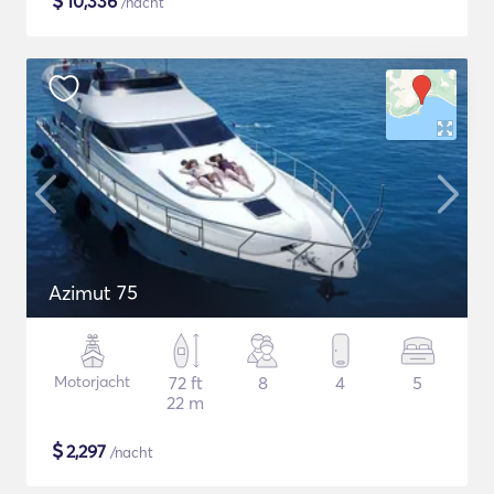
$
10,336
/nacht
Azimut 75
Motorjacht
72 ft
8
4
5
22 m
$
2,297
/nacht