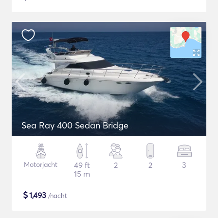
Sea Ray 400 Sedan Bridge
Motorjacht
49 ft
2
2
3
15 m
$
1,493
/nacht