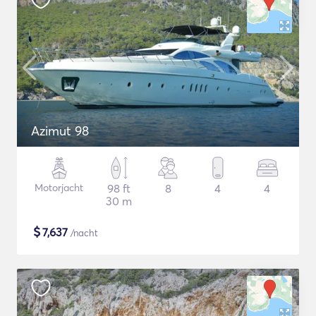
Azimut 98
Motorjacht
98 ft
8
4
4
30 m
$
7,637
/nacht