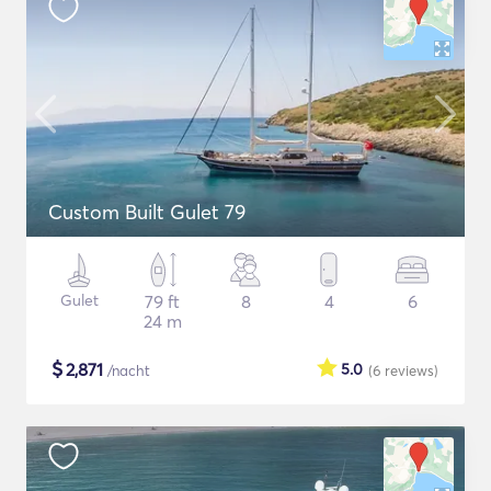
Custom Built Gulet 79
Gulet
79 ft
8
4
6
24 m
$
2,871
5.0
/nacht
(6
reviews
)