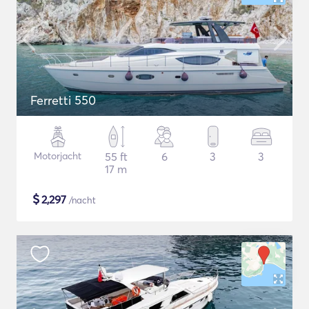
Ferretti 550
Motorjacht
55 ft
6
3
3
17 m
$
2,297
/nacht