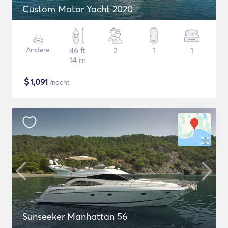
Custom Motor Yacht 2020
Andere
46 ft
2
1
1
14 m
$
1,091
/nacht
Sunseeker Manhattan 56