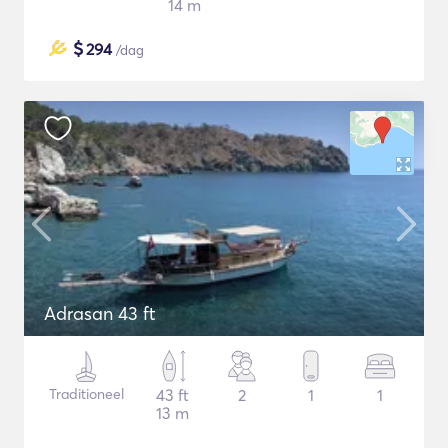
14 m
$
294
/dag
Adrasan 43 ft
Traditioneel
43 ft
2
1
1
13 m