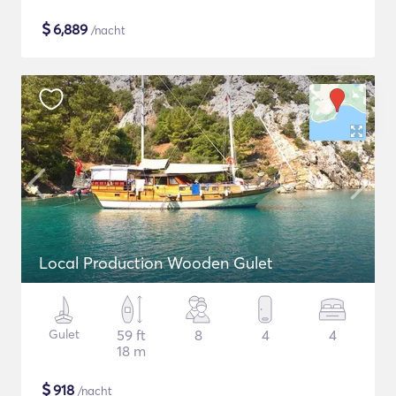
$
6,889
/nacht
Local Production Wooden Gulet
Gulet
59 ft
8
4
4
18 m
$
918
/nacht