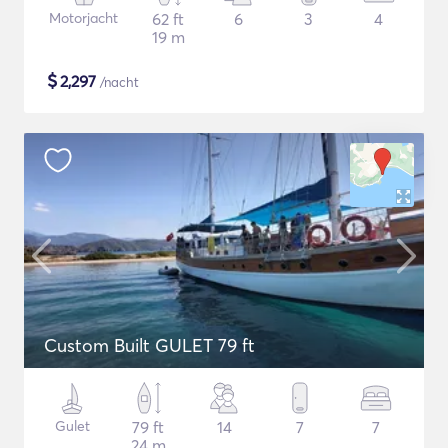
Motorjacht
62 ft
6
3
4
19 m
$
2,297
/nacht
Custom Built GULET 79 ft
Gulet
79 ft
14
7
7
24 m