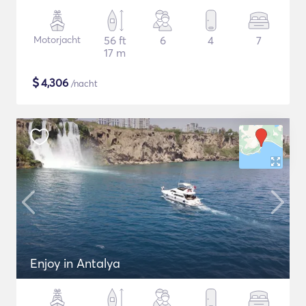
Motorjacht
56 ft
6
4
7
17 m
$
4,306
/nacht
Enjoy in Antalya