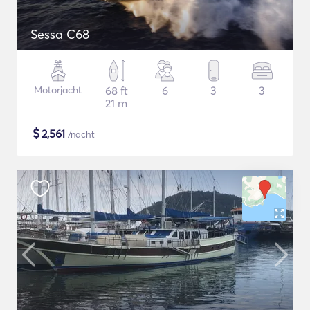
Sessa C68
Motorjacht
68 ft
6
3
3
21 m
$
2,561
/nacht