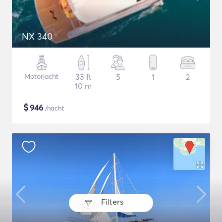
NX 340
Motorjacht
33 ft
5
1
2
10 m
$
946
/nacht
Filters