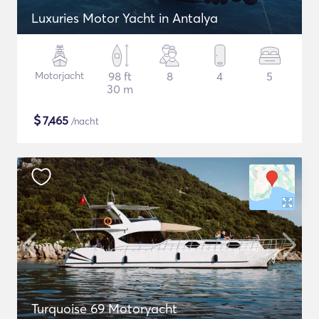
Luxuries Motor Yacht in Antalya
Motorjacht
98 ft
8
4
5
30 m
$
7,465
/nacht
Turquoise 69 Motoryacht