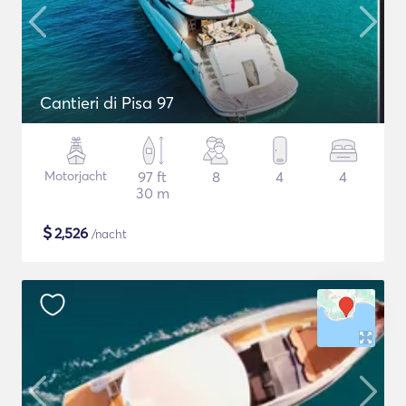
Cantieri di Pisa 97
Motorjacht
97 ft
8
4
4
30 m
$
2,526
/nacht