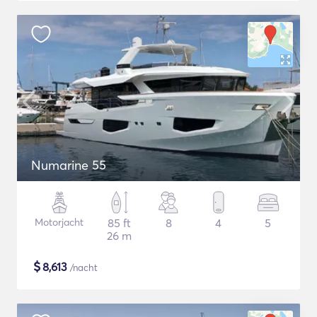
Numarine 55
Motorjacht
85 ft
8
4
5
26 m
$
8,613
/nacht