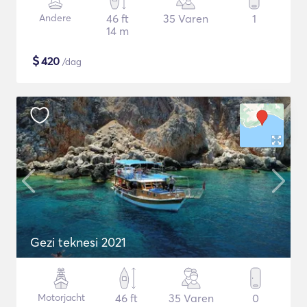
Andere
46 ft
35 Varen
1
14 m
$
420
/dag
Gezi teknesi 2021
Motorjacht
46 ft
35 Varen
0