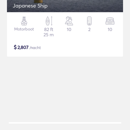
Japanese Ship
Motorboot
82 ft
10
2
10
25 m
$
2,807
/nacht