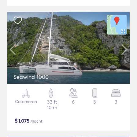
Seawind 1000
Catamaran
33 ft
6
3
3
10 m
$
1,075
/nacht