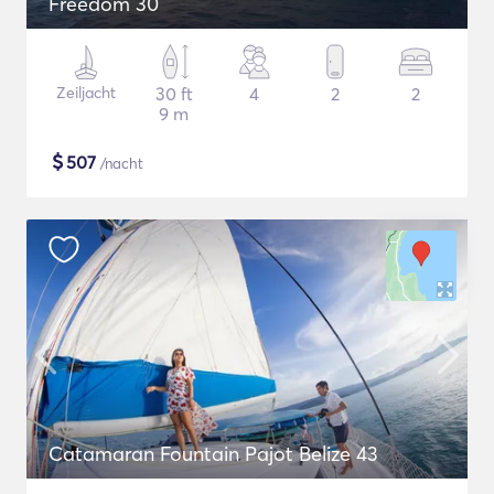
Freedom 30
Zeiljacht
30 ft
4
2
2
9 m
$
507
/nacht
Catamaran Fountain Pajot Belize 43