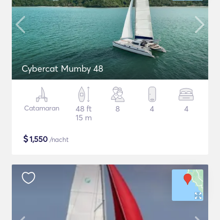
Cybercat Mumby 48
Catamaran
48 ft
8
4
4
15 m
$
1,550
/nacht