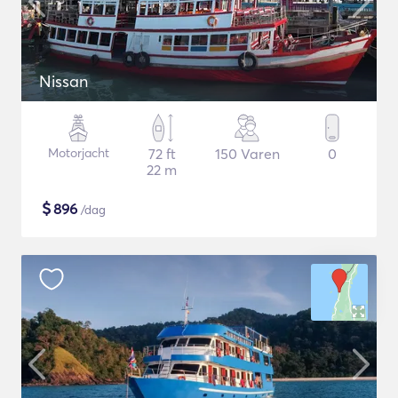
Nissan
Motorjacht
72 ft
150 Varen
0
22 m
$
896
/dag