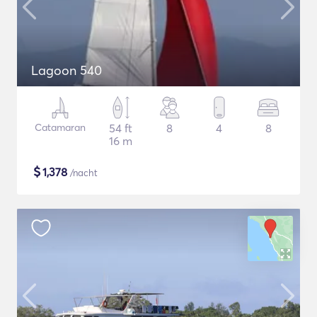
Lagoon 540
Catamaran
54 ft
8
4
8
16 m
$
1,378
/nacht