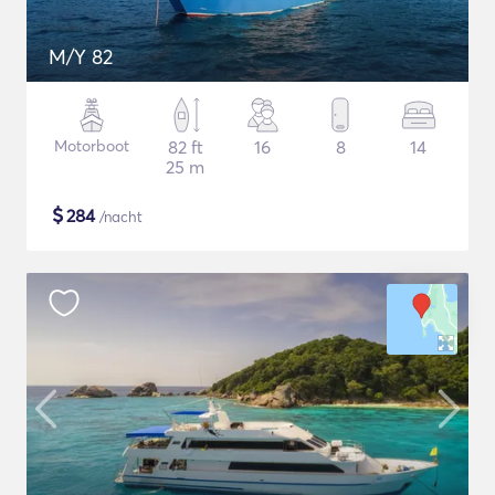
M/Y 82
Motorboot
82 ft
16
8
14
25 m
$
284
/nacht