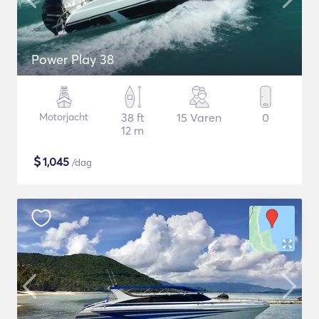
Power Play 38
Motorjacht
38 ft
15 Varen
0
12 m
$
1,045
/dag