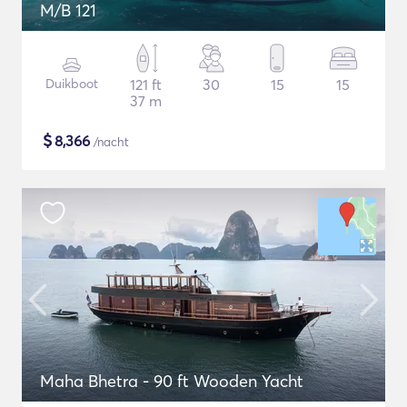
M/B 121
Duikboot
121 ft
30
15
15
37 m
$
8,366
/nacht
Maha Bhetra - 90 ft Wooden Yacht