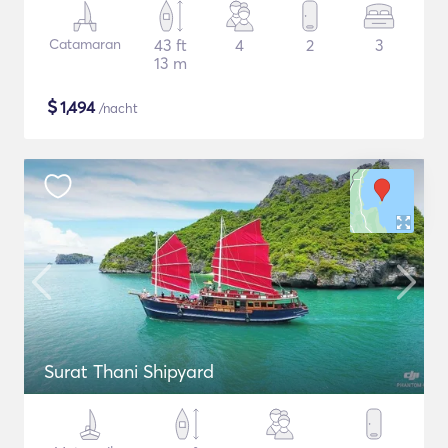
Catamaran
43 ft
4
2
3
13 m
$
1,494
/nacht
Surat Thani Shipyard