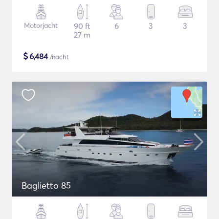
Motorjacht
90 ft
6
3
3
27 m
$
6,484
/nacht
Baglietto 85