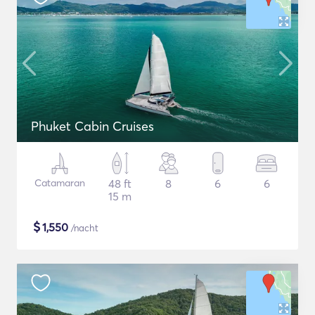
Phuket Cabin Cruises
Catamaran
48 ft
8
6
6
15 m
$
1,550
/nacht