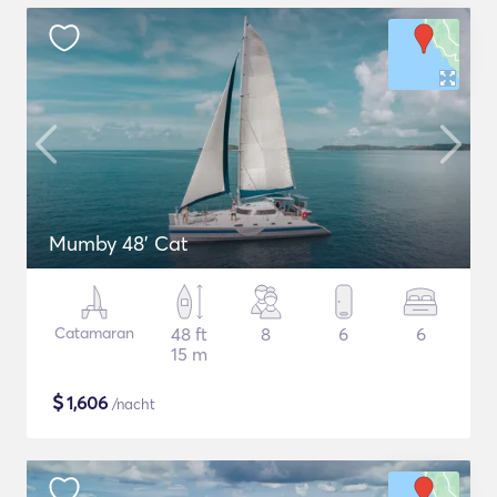
Mumby 48' Cat
Catamaran
48 ft
8
6
6
15 m
$
1,606
/nacht