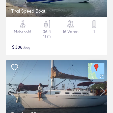
Thai Speed Boat
Motorjacht
36 ft
16 Varen
1
11 m
$
306
/dag