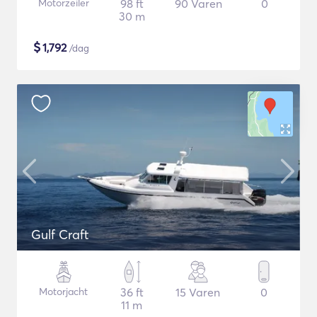
Motorzeiler
98 ft
90 Varen
0
30 m
$
1,792
/dag
Gulf Craft
Motorjacht
36 ft
15 Varen
0
11 m