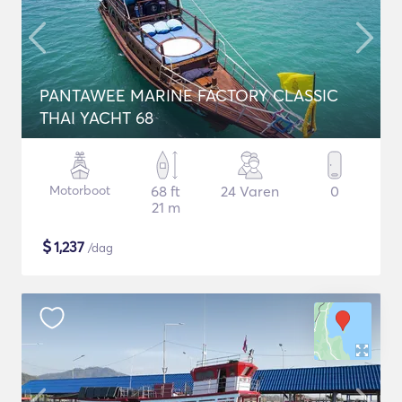
PANTAWEE MARINE FACTORY CLASSIC
THAI YACHT 68
Motorboot
68 ft
24 Varen
0
21 m
$
1,237
/dag