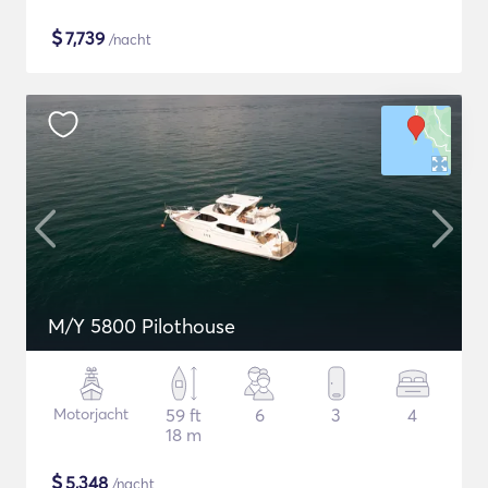
$
7,739
/nacht
M/Y 5800 Pilothouse
Motorjacht
59 ft
6
3
4
18 m
$
5,348
/nacht