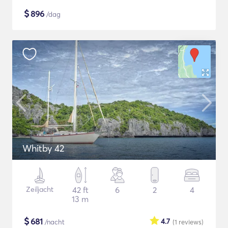
$
896
/dag
Whitby 42
Zeiljacht
42 ft
6
2
4
13 m
$
681
4.7
/nacht
(1
reviews
)