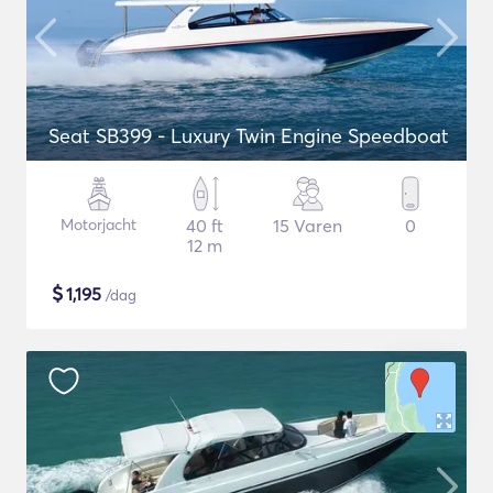
Seat SB399 - Luxury Twin Engine Speedboat
Motorjacht
40 ft
15 Varen
0
12 m
$
1,195
/dag