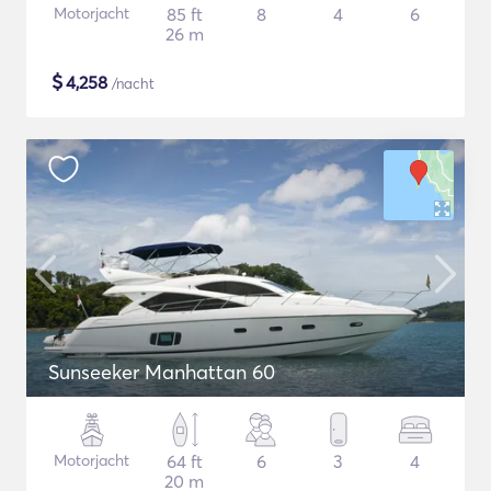
Motorjacht
85 ft
8
4
6
26 m
$
4,258
/nacht
Sunseeker Manhattan 60
Motorjacht
64 ft
6
3
4
20 m