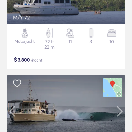
M/Y 72
Motorjacht
72 ft
11
3
10
22 m
$
3,800
/nacht