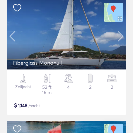
Fiberglass Monohull
Zeiljacht
52 ft
4
2
2
16 m
$
1,148
/nacht