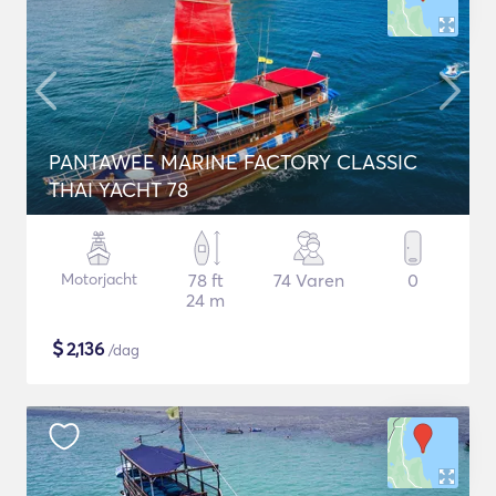
PANTAWEE MARINE FACTORY CLASSIC
THAI YACHT 78
Motorjacht
78 ft
74 Varen
0
24 m
$
2,136
/dag