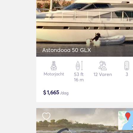
Astondooa 50 GLX
Motorjacht
53 ft
12 Varen
3
16 m
$
1,665
/dag