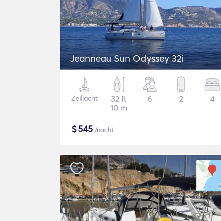
Jeanneau Sun Odyssey 32i
Zeiljacht
32 ft
6
2
4
10 m
$
545
/nacht