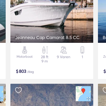
Jeanneau Cap Camarat 8.5 CC
B
Motorboot
28 ft
9 Varen
1
Ze
9 m
$
803
/dag