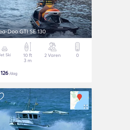
ea-Doo GTI SE 130
Jet Ski
10 ft
2 Varen
0
3 m
$
126
/dag