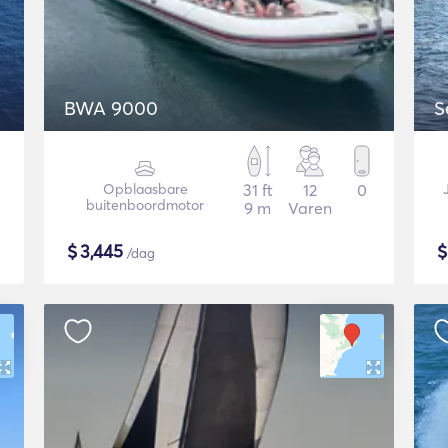
BWA 9000
S
Opblaasbare
31 ft
12
0
buitenboordmotor
9 m
Varen
$
3,445
/dag