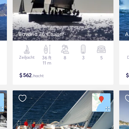
Bavaria 36 Cruiser
A
Zeiljacht
36 ft
8
3
5
D
11 m
$
562
/nacht