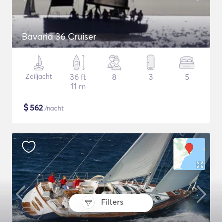
Bavaria 36 Cruiser
Zeiljacht
36 ft
8
3
5
11 m
$
562
/nacht
Filters