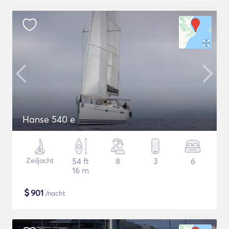
Hanse 540 e
Zeiljacht
54 ft
8
3
6
16 m
$
901
/nacht