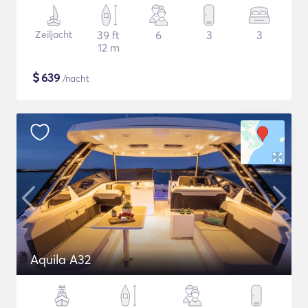
Zeiljacht
39 ft
6
3
3
12 m
$
639
/nacht
Aquila A32