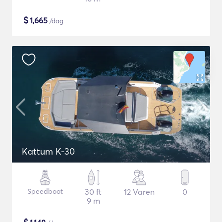
$
1,665
/dag
Kattum K-30
Speedboot
30 ft
12 Varen
0
9 m