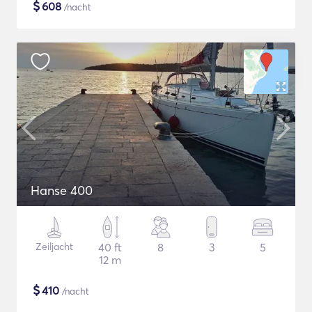
$
608
/nacht
Hanse 400
Zeiljacht
40 ft
8
3
5
12 m
$
410
/nacht