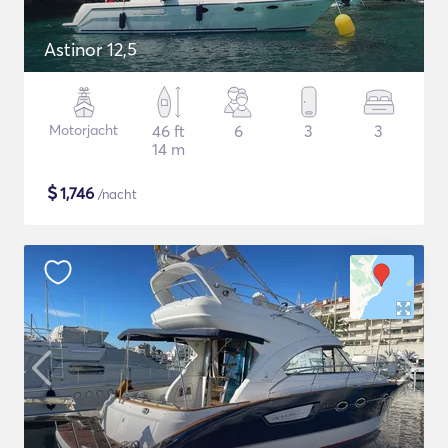
Astinor 12,5
Motorjacht
46 ft
6
3
3
14 m
$
1,746
/nacht