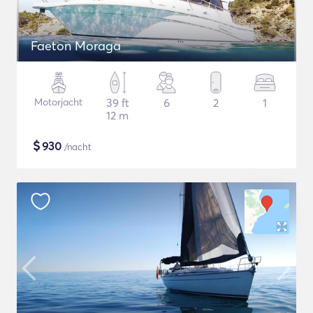
Faeton Moraga
Motorjacht
39 ft
6
2
1
12 m
$
930
/nacht