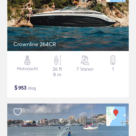
Crownline 264CR
Motorjacht
26 ft
7 Varen
1
8 m
$
953
/dag