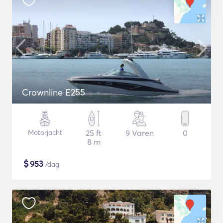
Crownline E255
Motorjacht
25 ft
9 Varen
0
8 m
$
953
/dag