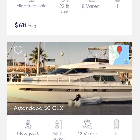
Middenconsole
22 ft
8 Varen
1
7 m
$
631
/dag
Astondooa 50 GLX
Motorjacht
53 ft
12 Varen
3
16 m