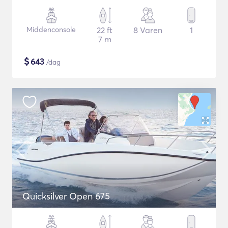
Middenconsole
22 ft
8 Varen
1
7 m
$
643
/dag
Quicksilver Open 675