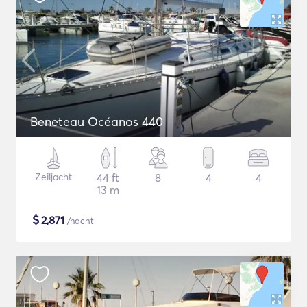
Beneteau Océanos 440
Zeiljacht
44 ft
8
4
4
13 m
$
2,871
/nacht