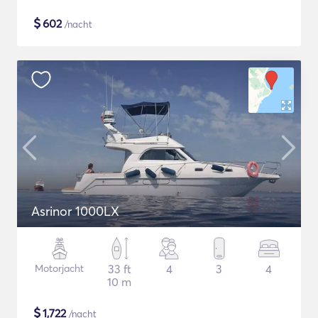
$
602
/nacht
Asrinor 1000LX
Motorjacht
33 ft
4
3
4
10 m
$
1,722
/nacht