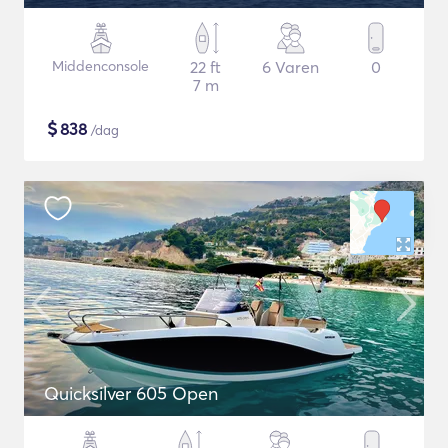
Middenconsole
22 ft
6 Varen
0
7 m
$
838
/dag
Quicksilver 605 Open