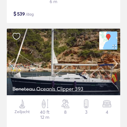
6 m
$
539
/dag
Beneteau Oceanis Clipper 393
Zeiljacht
40 ft
8
3
4
12 m