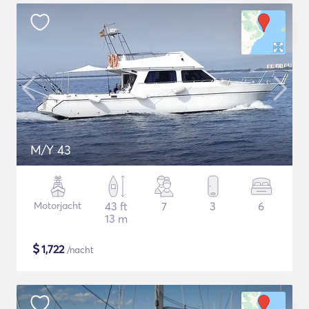
M/Y 43
Motorjacht
43 ft
7
3
6
13 m
$
1,722
/nacht