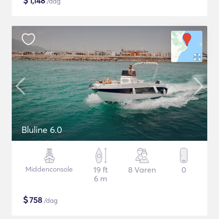
$
1,148
/dag
Bluline 6.0
Middenconsole
19 ft
8 Varen
0
6 m
$
758
/dag