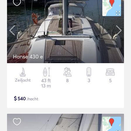
Hanse 430 e
Zeiljacht
43 ft
8
3
5
13 m
$
540
/nacht