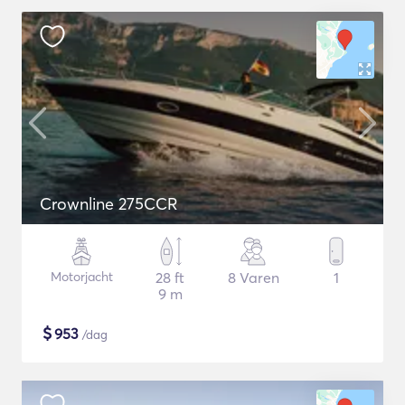
Crownline 275CCR
Motorjacht
28 ft
8 Varen
1
9 m
$
953
/dag