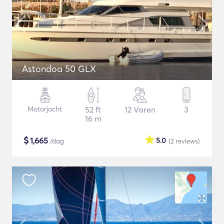
Astondoa 50 GLX
Motorjacht
52 ft
12 Varen
3
16 m
$
1,665
5.0
/dag
(2
reviews
)