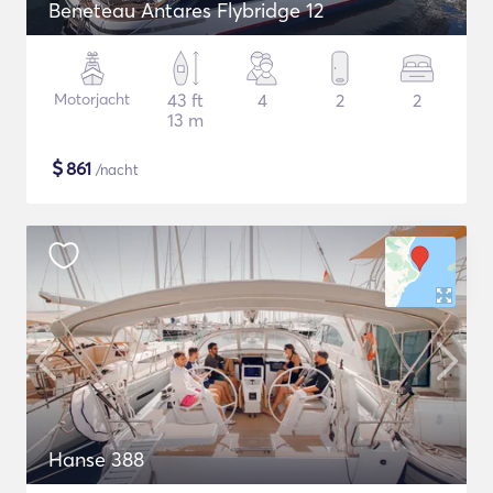
Beneteau Antares Flybridge 12
Motorjacht
43 ft
4
2
2
13 m
$
861
/nacht
Hanse 388