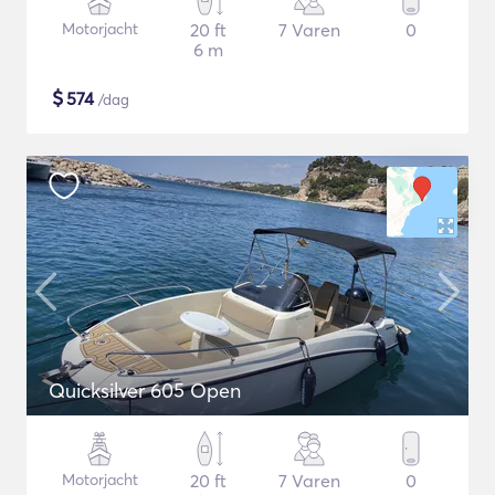
Motorjacht
20 ft
7 Varen
0
6 m
$
574
/dag
Quicksilver 605 Open
Motorjacht
20 ft
7 Varen
0