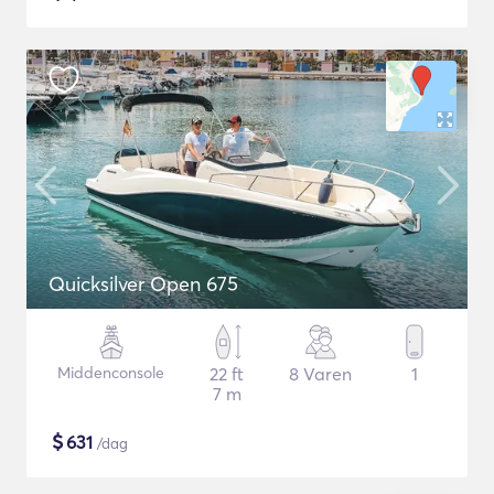
Quicksilver Open 675
Middenconsole
22 ft
8 Varen
1
7 m
$
631
/dag