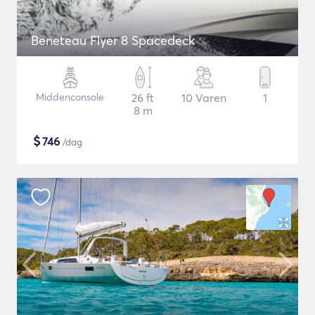
Beneteau Flyer 8 Spacedeck
Middenconsole
26 ft
10 Varen
1
8 m
$
746
/dag