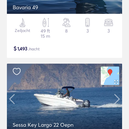
Bavaria 49
Zeiljacht
49 ft
8
3
3
15 m
$
1,493
/nacht
Sessa Key Largo 22 Oepn