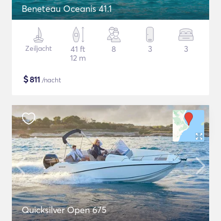
Beneteau Oceanis 41.1
Zeiljacht
41 ft
8
3
3
12 m
$
811
/nacht
Quicksilver Open 675