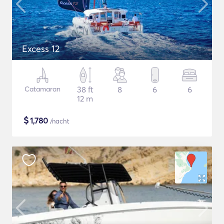
Excess 12
Catamaran
38 ft
8
6
6
12 m
$
1,780
/nacht