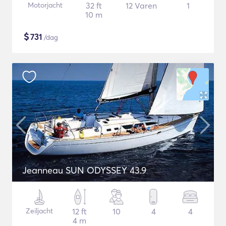
Motorjacht
32 ft
12 Varen
1
10 m
$
731
/dag
Jeanneau SUN ODYSSEY 43.9
Zeiljacht
12 ft
10
4
4
4 m