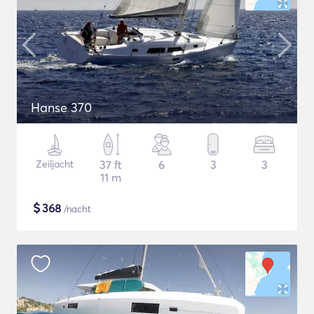
Hanse 370
Zeiljacht
37 ft
6
3
3
11 m
$
368
/nacht