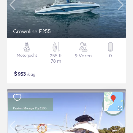
Crownline E255
Motorjacht
255 ft
9 Varen
0
78 m
$
953
/dag