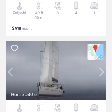
Zeiljacht
49 ft
8
4
1
15 m
$
918
/nacht
Hanse 540 e