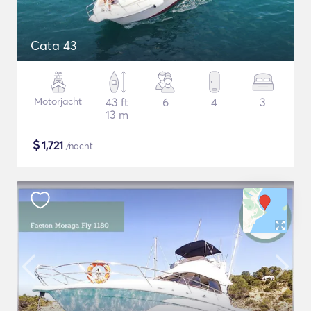
Cata 43
Motorjacht
43 ft
6
4
3
13 m
$
1,721
/nacht