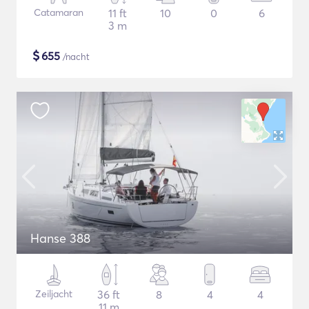
Catamaran
11 ft
10
0
6
3 m
$
655
/nacht
Hanse 388
Zeiljacht
36 ft
8
4
4
11 m