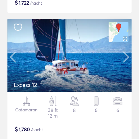
$
1,722
/nacht
Excess 12
Catamaran
38 ft
8
6
6
12 m
$
1,780
/nacht