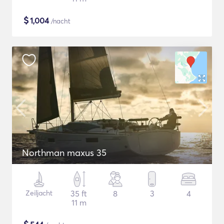
$
1,004
/nacht
Northman maxus 35
Zeiljacht
35 ft
8
3
4
11 m