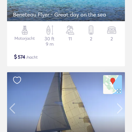
Beneteau Flyer - Great day on the sea
Motorjacht
30 ft
11
2
2
9 m
$
574
/nacht