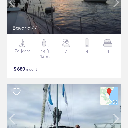
Bavaria 44
Zeiljacht
44 ft
7
4
4
13 m
$
689
/nacht