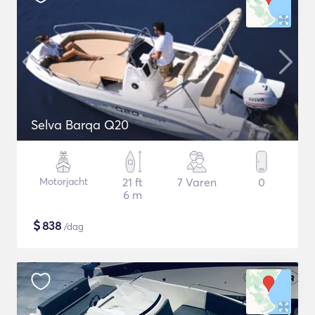
Selva Barqa Q20
Motorjacht
21 ft
7 Varen
0
6 m
$
838
/dag