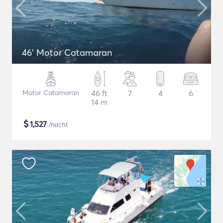
46' Motor Catamaran
Motor Catamaran
46 ft
7
4
6
14 m
$
1,527
/nacht