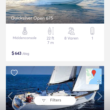
Quicksilver Open 675
Middenconsole
22 ft
8 Varen
1
7 m
$
643
/dag
Filters