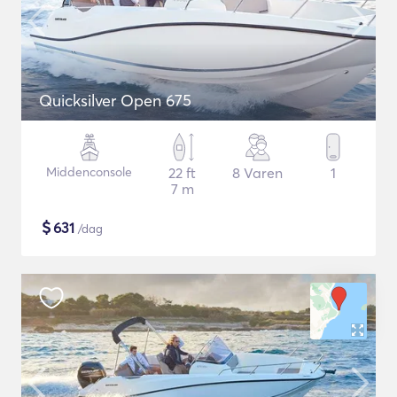
Quicksilver Open 675
Middenconsole
22 ft
8 Varen
1
7 m
$
631
/dag