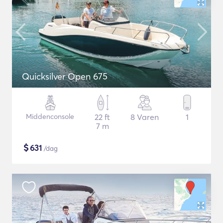
Quicksilver Open 675
Middenconsole
22 ft
8 Varen
1
7 m
$
631
/dag