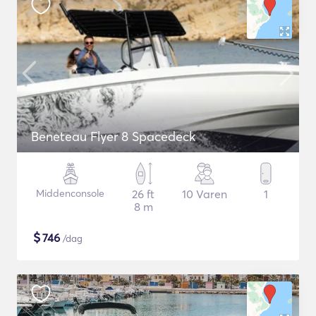
Beneteau Flyer 8 Spacedeck
Middenconsole
26 ft
10 Varen
1
8 m
$
746
/dag