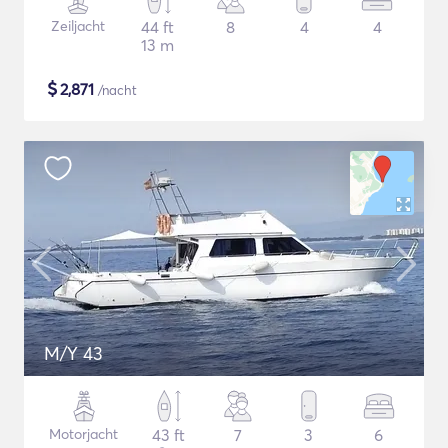
Zeiljacht
44 ft
8
4
4
13 m
$
2,871
/nacht
M/Y 43
Motorjacht
43 ft
7
3
6