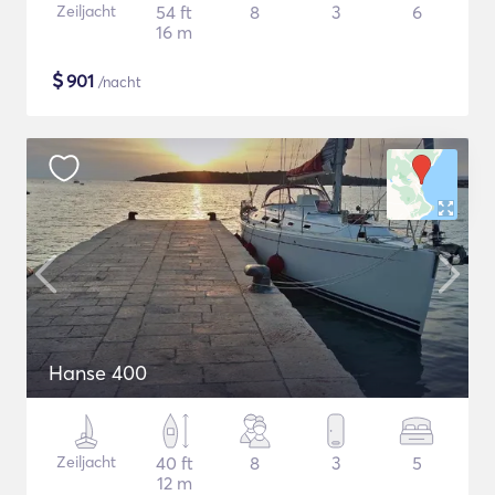
Zeiljacht
54 ft
8
3
6
16 m
$
901
/nacht
Hanse 400
Zeiljacht
40 ft
8
3
5
12 m