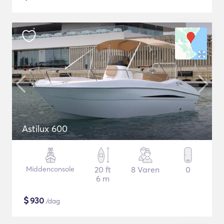
Astilux 600
Middenconsole
20 ft
8 Varen
0
6 m
$
930
/dag