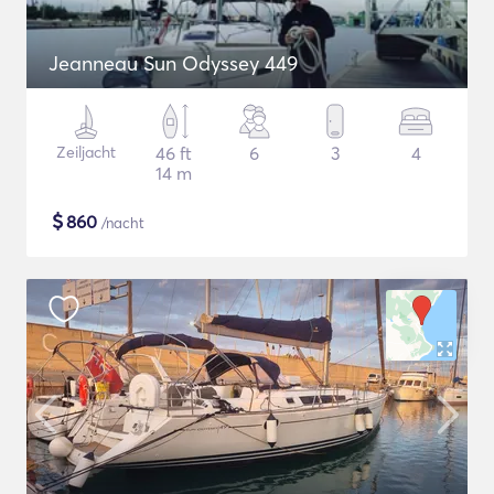
Jeanneau Sun Odyssey 449
Zeiljacht
46 ft
6
3
4
14 m
$
860
/nacht