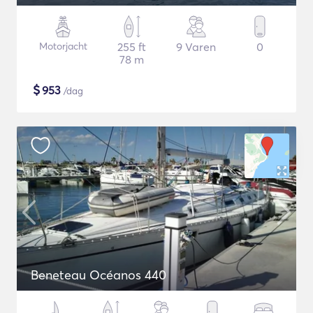
Motorjacht
255 ft
9 Varen
0
78 m
$
953
/dag
Beneteau Océanos 440