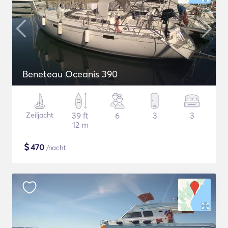
Beneteau Oceanis 390
Zeiljacht
39 ft
6
3
3
12 m
$
470
/nacht