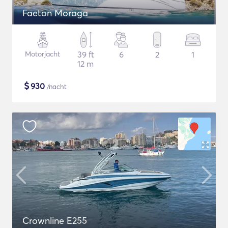
Faeton Moraga
Motorjacht
39 ft
6
2
1
12 m
$
930
/nacht
Crownline E255