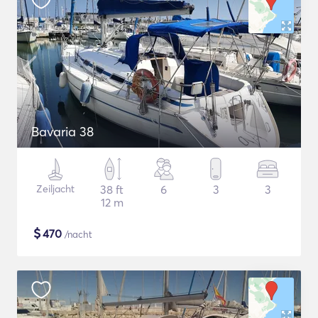
Bavaria 38
Zeiljacht
38 ft
6
3
3
12 m
$
470
/nacht