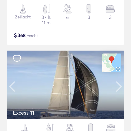
Zeiljacht
37 ft
6
3
3
11 m
$
368
/nacht
Excess 11