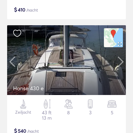
$
410
/nacht
Hanse 430 e
Zeiljacht
43 ft
8
3
5
13 m
$
540
/nacht