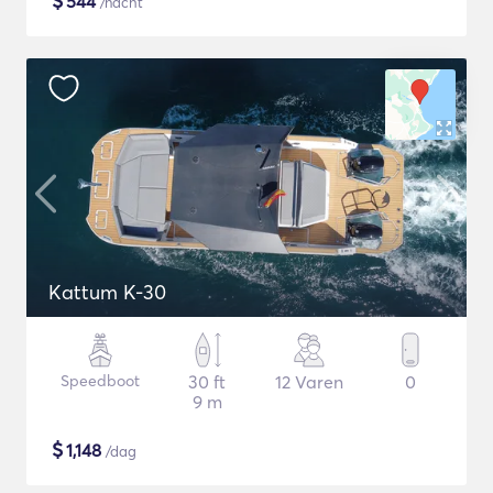
$
544
/nacht
Kattum K-30
Speedboot
30 ft
12 Varen
0
9 m
$
1,148
/dag