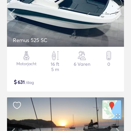
Remus 525 SC
Motorjacht
16 ft
6 Varen
0
5 m
$
631
/dag