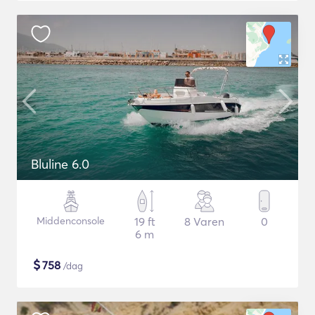
Bluline 6.0
Middenconsole
19 ft
8 Varen
0
6 m
$
758
/dag