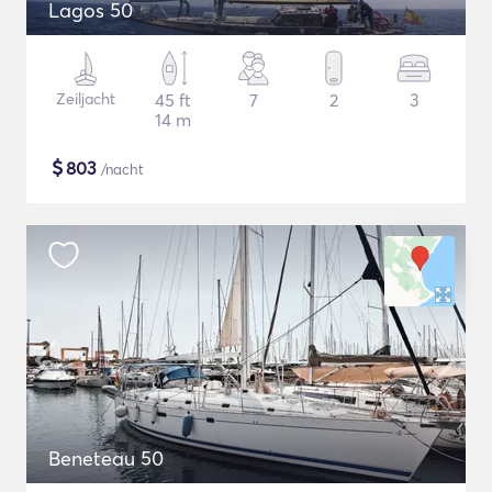
Lagos 50
Zeiljacht
45 ft
7
2
3
14 m
$
803
/nacht
Beneteau 50