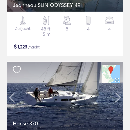
Jeanneau SUN ODYSSEY 49I
Zeiljacht
48 ft
8
4
4
15 m
$
1,223
/nacht
Hanse 370