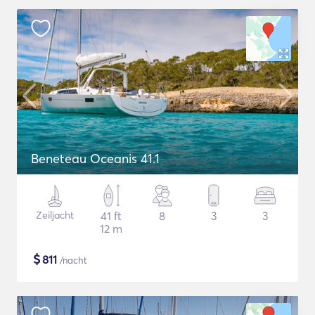
Beneteau Oceanis 41.1
Zeiljacht
41 ft
8
3
3
12 m
$
811
/nacht