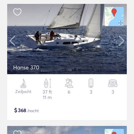
Hanse 370
Zeiljacht
37 ft
6
3
3
11 m
$
368
/nacht