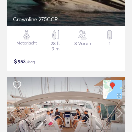
Crownline 275CCR
Motorjacht
28 ft
8 Varen
1
9 m
$
953
/dag