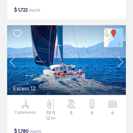
$
1,722
/nacht
Excess 12
Catamaran
38 ft
8
6
6
12 m
$
1,780
/nacht