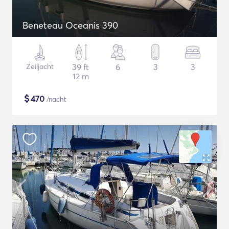
Beneteau Oceanis 390
Zeiljacht
39 ft
6
3
3
12 m
$
470
/nacht