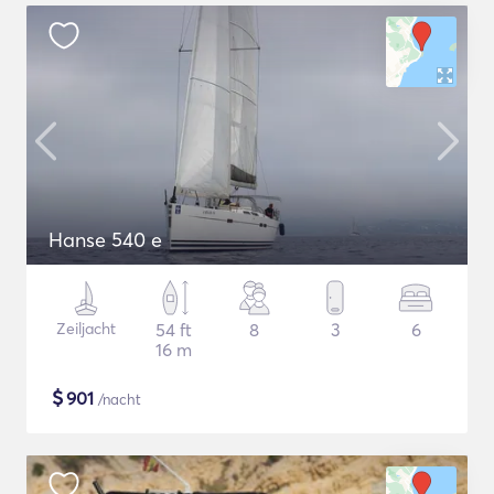
Hanse 540 e
Zeiljacht
54 ft
8
3
6
16 m
$
901
/nacht