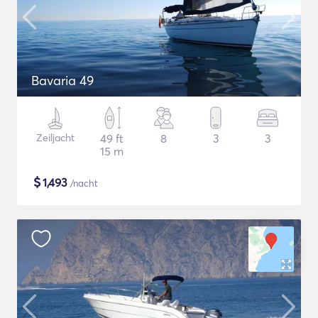
Bavaria 49
Zeiljacht
49 ft
8
3
3
15 m
$
1,493
/nacht