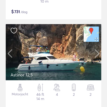
10 m
$
731
/dag
Astinor 12,5
Motorjacht
46 ft
4
2
2
14 m