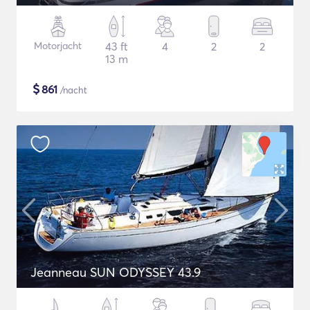
Motorjacht
43 ft
4
2
2
13 m
$
861
/nacht
Jeanneau SUN ODYSSEY 43.9