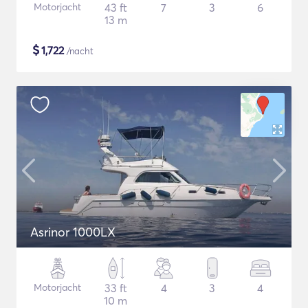
Motorjacht
43 ft
7
3
6
13 m
$
1,722
/nacht
Asrinor 1000LX
Motorjacht
33 ft
4
3
4
10 m