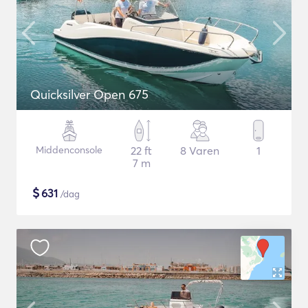
Quicksilver Open 675
Middenconsole
22 ft
8 Varen
1
7 m
$
631
/dag