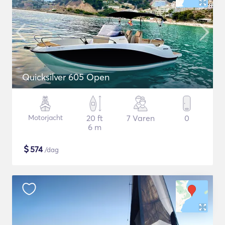
Quicksilver 605 Open
Motorjacht
20 ft
7 Varen
0
6 m
$
574
/dag