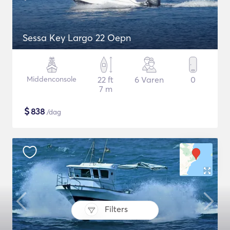
Sessa Key Largo 22 Oepn
Middenconsole
22 ft
6 Varen
0
7 m
$
838
/dag
Filters