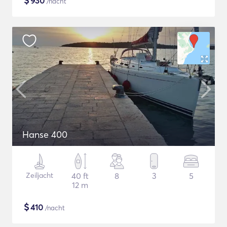
$
930
/nacht
Hanse 400
Zeiljacht
40 ft
8
3
5
12 m
$
410
/nacht