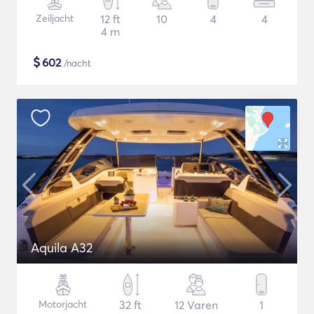
Zeiljacht
12 ft
10
4
4
4 m
$
602
/nacht
Aquila A32
Motorjacht
32 ft
12 Varen
1