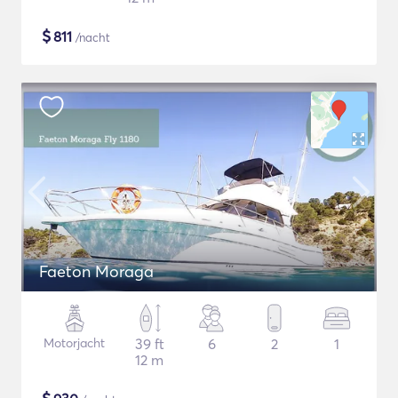
$
811
/nacht
Faeton Moraga
Motorjacht
39 ft
6
2
1
12 m