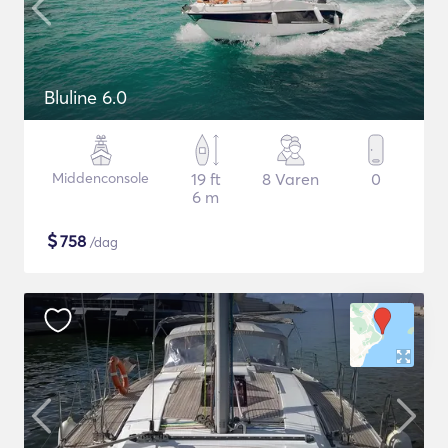
Bluline 6.0
Middenconsole
19 ft
8 Varen
0
6 m
$
758
/dag