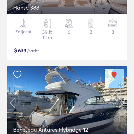
Hanse 388
Zeiljacht
39 ft
6
3
3
12 m
$
639
/nacht
Beneteau Antares Flybridge 12