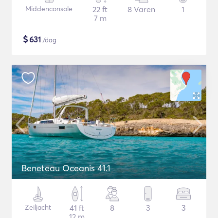
Middenconsole
22 ft
8 Varen
1
7 m
$
631
/dag
Beneteau Oceanis 41.1
Zeiljacht
41 ft
8
3
3
12 m