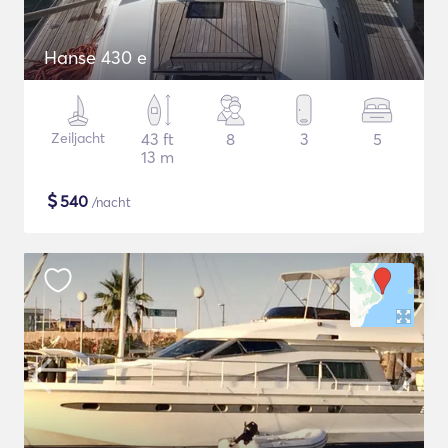
Hanse 430 e
Zeiljacht
43 ft
8
3
5
13 m
$
540
/nacht