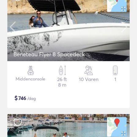
Beneteau Flyer 8 Spacedeck
Middenconsole
26 ft
10 Varen
1
8 m
$
746
/dag