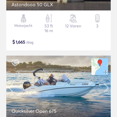
Astondooa 50 GLX
Motorjacht
53 ft
12 Varen
3
16 m
$
1,665
/dag
Quicksilver Open 675