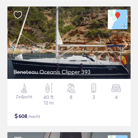
Beneteau Oceanis Clipper 393
Zeiljacht
40 ft
8
3
4
12 m
$
608
/nacht