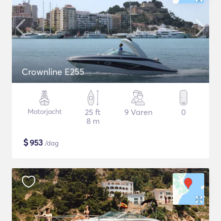
Crownline E255
Motorjacht
25 ft
9 Varen
0
8 m
$
953
/dag