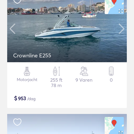
Crownline E255
Motorjacht
255 ft
9 Varen
0
78 m
$
953
/dag