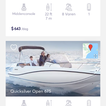
Middenconsole
22 ft
8 Varen
1
7 m
$
643
/dag
Quicksilver Open 675