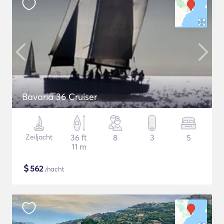
Bavaria 36 Cruiser
Zeiljacht
36 ft
8
3
5
11 m
$
562
/nacht