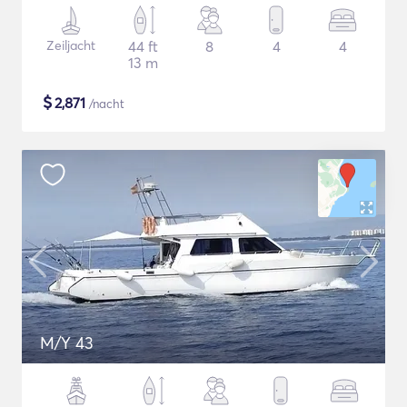
Zeiljacht
44 ft
8
4
4
13 m
$
2,871
/nacht
M/Y 43