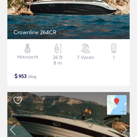
Crownline 264CR
Motorjacht
26 ft
7 Varen
1
8 m
$
953
/dag