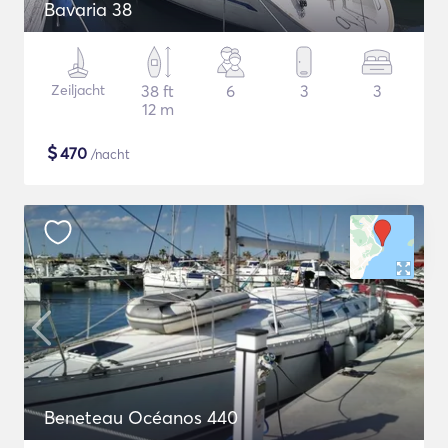
Bavaria 38
Zeiljacht
38 ft
6
3
3
12 m
$
470
/nacht
Beneteau Océanos 440