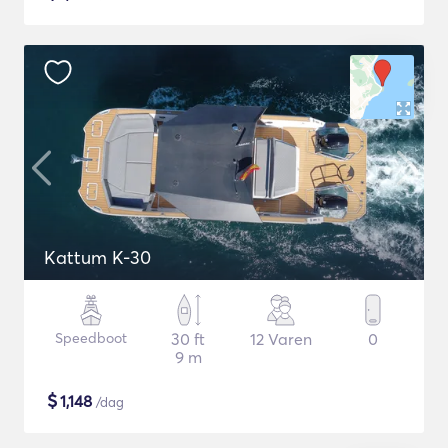
Kattum K-30
Speedboot
30 ft
12 Varen
0
9 m
$
1,148
/dag