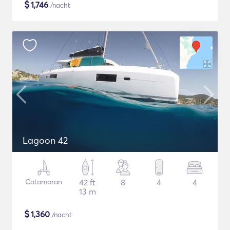
$
1,746
/nacht
Lagoon 42
Catamaran
42 ft
8
4
4
13 m
$
1,360
/nacht