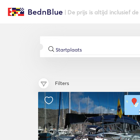
BednBlue
| De prijs is altijd inclusief 
Filters