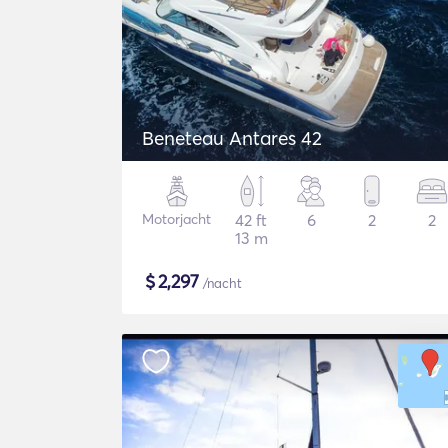
Beneteau Antares 42
Motorjacht
42 ft
6
2
2
13 m
$
2,297
/nacht