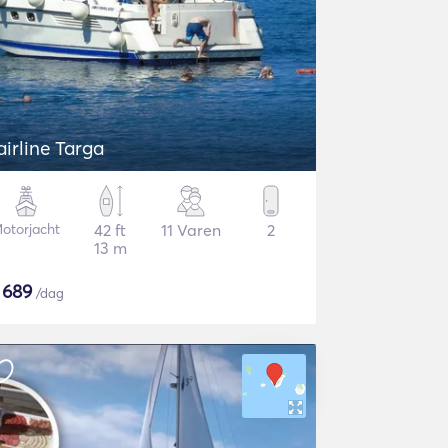
airline Targa
otorjacht
42 ft
11 Varen
2
13 m
$
689
/dag