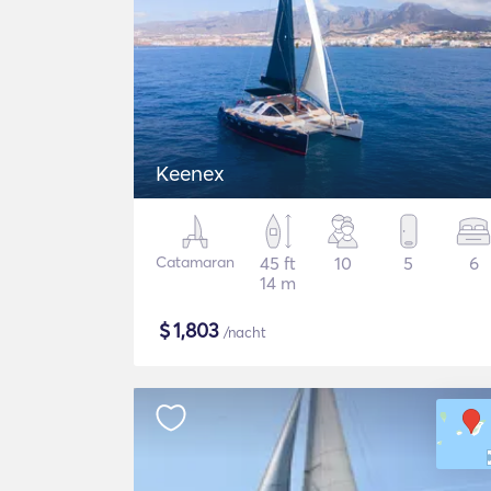
Keenex
Catamaran
45 ft
10
5
6
14 m
$
1,803
/nacht