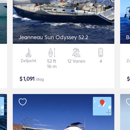
Jeanneau Sun Odyssey 52.2
B
Zeiljacht
52 ft
12 Varen
4
Ze
16 m
$
1,091
/dag