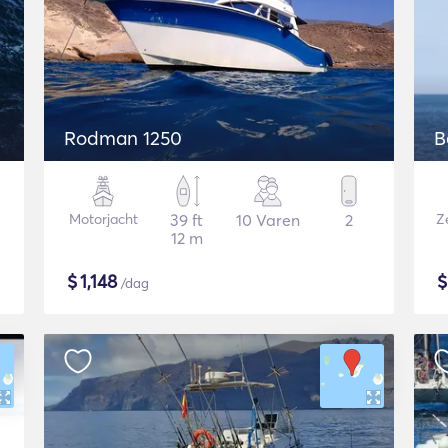
Rodman 1250
B
Motorjacht
39 ft
10 Varen
2
Ze
12 m
$
1,148
/dag