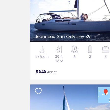
Jeanneau Sun Odyssey 39i
Zeiljacht
39 ft
6
3
3
12 m
$
545
/nacht