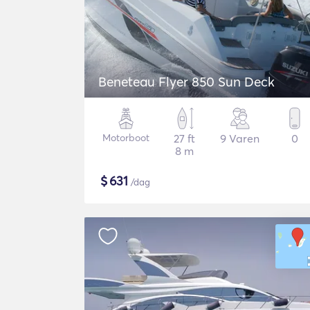
Beneteau Flyer 850 Sun Deck
Motorboot
27 ft
9 Varen
0
8 m
$
631
/dag