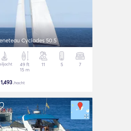
eneteau Cyclades 50.5
iljacht
49 ft
11
5
7
15 m
$
1,493
/nacht