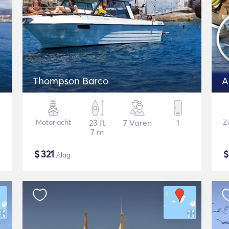
Thompson Barco
Motorjacht
23 ft
7 Varen
1
Ze
7 m
$
321
/dag