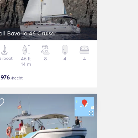
ail Bavaria 46 Cruiser
eilboot
46 ft
8
4
4
14 m
$
976
/nacht