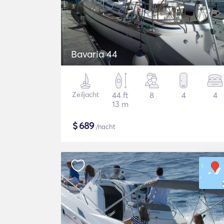
Bavaria 44
Zeiljacht
44 ft
8
4
4
13 m
$
689
/nacht