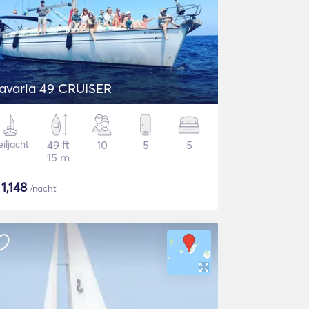
avaria 49 CRUISER
iljacht
49 ft
10
5
5
15 m
$
1,148
/nacht