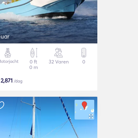
uar
otorjacht
0 ft
32 Varen
0
0 m
$
2,871
/dag