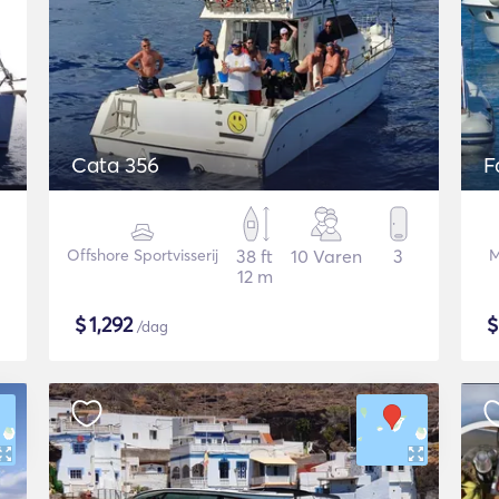
Cata 356
F
Offshore Sportvisserij
38 ft
10 Varen
3
M
12 m
$
1,292
/dag