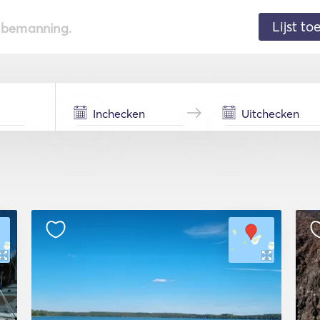
Lijst t
de bemanning.