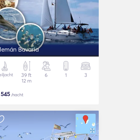
Alemán Bavaria
iljacht
39 ft
6
1
3
12 m
$
545
/nacht