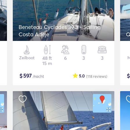
Beneteau Cyclades 39.3 - Sailing
Costa Adeje
Q
Zeilboot
48 ft
6
3
3
M
15 m
$
597
5.0
/nacht
(118
reviews
)