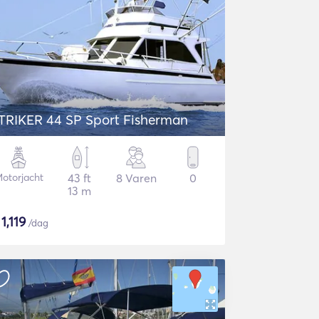
TRIKER 44 SP Sport Fisherman
otorjacht
43 ft
8 Varen
0
13 m
$
1,119
/dag