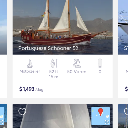
Portuguese Schooner 52
S
Motorzeiler
52 ft
50 Varen
0
M
16 m
$
1,493
/dag