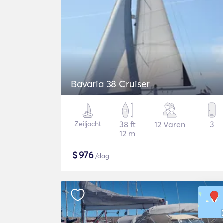
Bavaria 38 Cruiser
Zeiljacht
38 ft
12 Varen
3
12 m
$
976
/dag