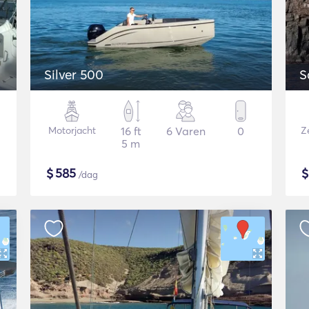
Silver 500
S
Motorjacht
16 ft
6 Varen
0
Z
5 m
$
585
/dag