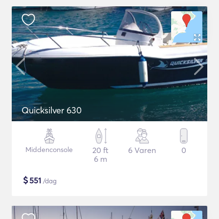
Quicksilver 630
Middenconsole
20 ft
6 Varen
0
6 m
$
551
/dag