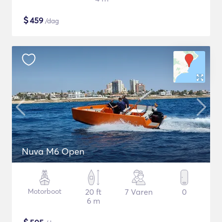
$
459
/dag
Nuva M6 Open
Motorboot
20 ft
7 Varen
0
6 m