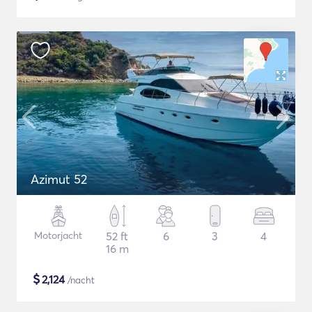
Azimut 52
Motorjacht
52 ft
6
3
4
16 m
$
2,124
/nacht