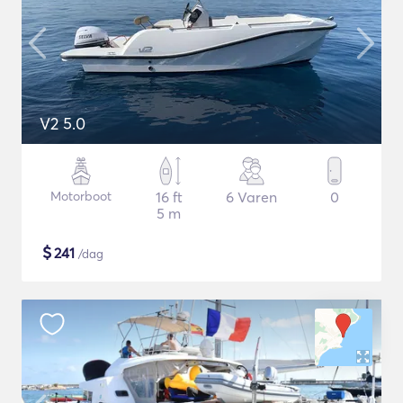
V2 5.0
Motorboot
16 ft
6 Varen
0
5 m
$
241
/dag