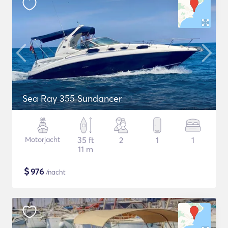
Sea Ray 355 Sundancer
Motorjacht
35 ft
2
1
1
11 m
$
976
/nacht