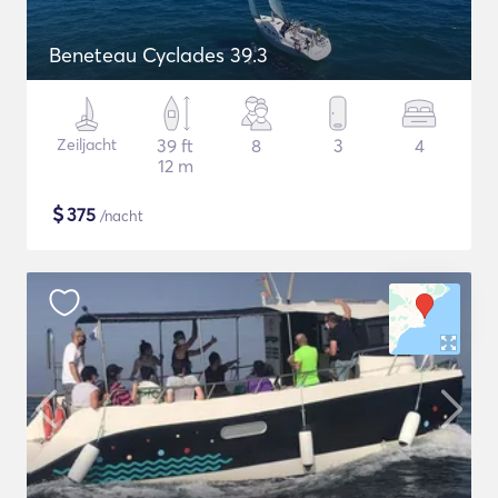
Beneteau Cyclades 39.3
Zeiljacht
39 ft
8
3
4
12 m
$
375
/nacht