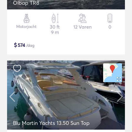
Olbap TR8
Motorjacht
30 ft
12 Varen
0
9 m
$
574
/dag
Blu Martin Yachts 13.50 Sun Top