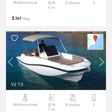
Middenconsole
16 ft
5 Varen
0
5 m
$
367
/dag
V2 7.0
Middenconsole
23 ft
8 Varen
1
7 m