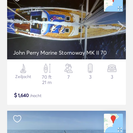
John Perry Marine Stornoway MK II 70
Zeiljacht
70 ft
7
3
3
21 m
$
1,640
/nacht