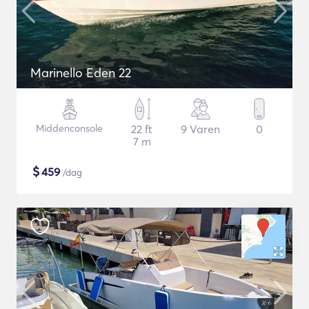
Marinello Eden 22
Middenconsole
22 ft
9 Varen
0
7 m
$
459
/dag