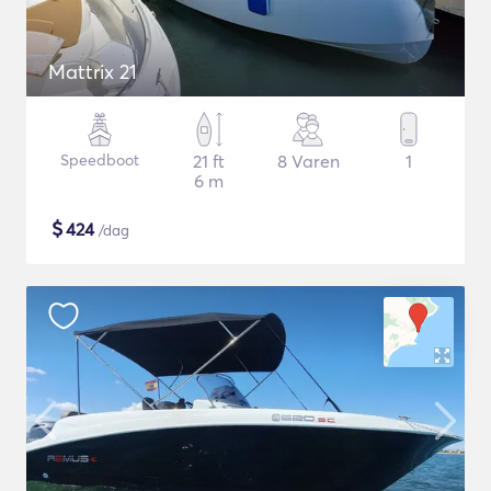
Mattrix 21
Speedboot
21 ft
8 Varen
1
6 m
$
424
/dag