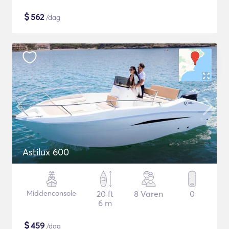
$
562
/dag
Astilux 600
Middenconsole
20 ft
8 Varen
0
6 m
$
459
/dag