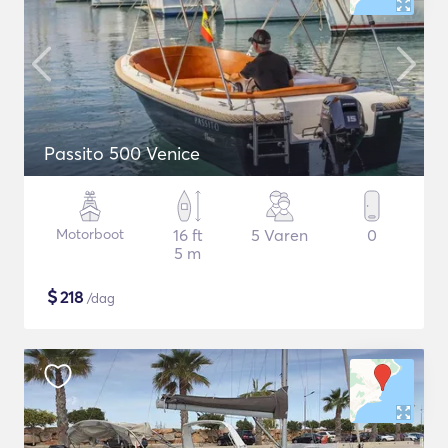
Passito 500 Venice
Motorboot
16 ft
5 Varen
0
5 m
$
218
/dag