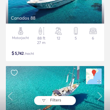
Canados 88
Motorjacht
88 ft
12
5
6
27 m
$
5,742
/nacht
Filters