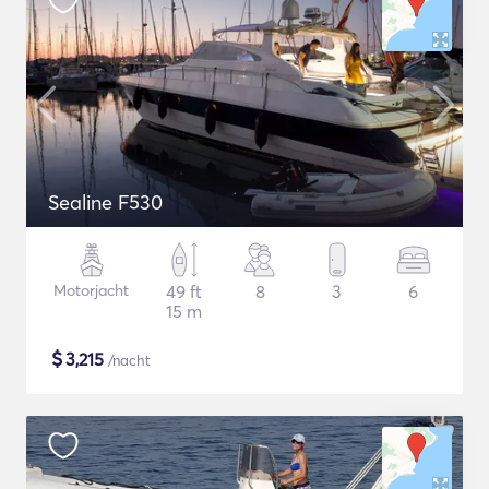
Sealine F530
Motorjacht
49 ft
8
3
6
15 m
$
3,215
/nacht