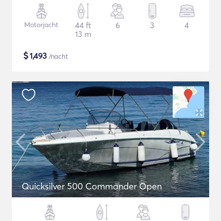
Motorjacht
44 ft
6
3
4
13 m
$
1,493
/nacht
Quicksilver 500 Commander Open