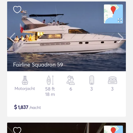
Fairline Squadron 59
Motorjacht
58 ft
6
3
3
18 m
$
1,837
/nacht