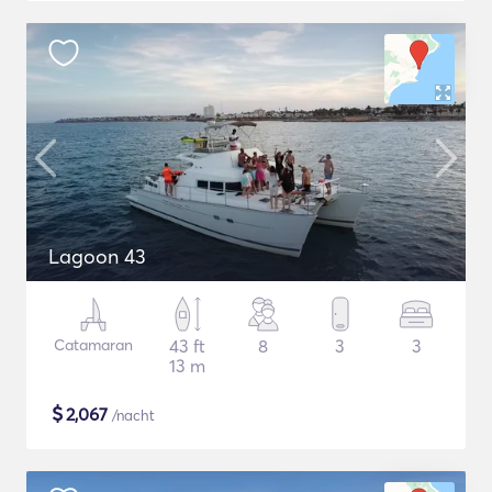
Lagoon 43
Catamaran
43 ft
8
3
3
13 m
$
2,067
/nacht