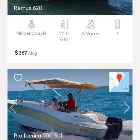
Remus 620
Middenconsole
20 ft
8 Varen
1
6 m
$
367
/dag
Rio Iberica 550 Sol