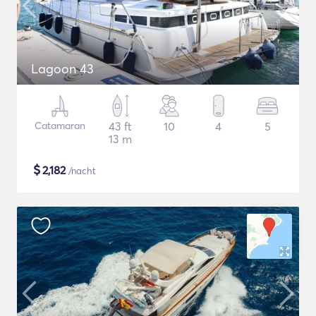
Lagoon 43
Catamaran
43 ft
10
4
5
13 m
$
2,182
/nacht