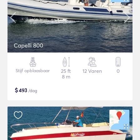
Capelli 800
Stijf opblaasbaar
25 ft
12 Varen
0
8 m
$
493
/dag