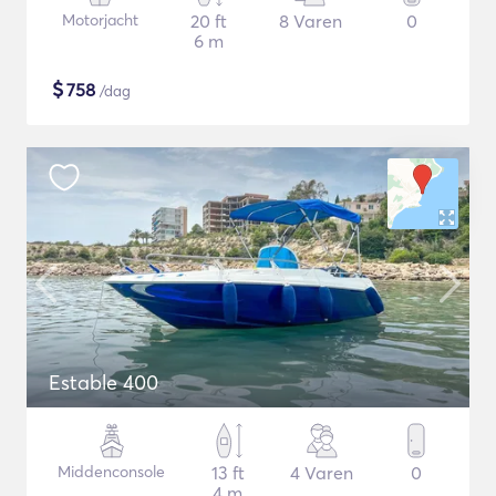
Motorjacht
20 ft
8 Varen
0
6 m
$
758
/dag
Estable 400
Middenconsole
13 ft
4 Varen
0
4 m