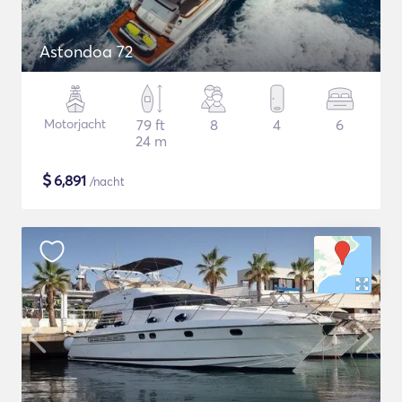
Astondoa 72
Motorjacht
79 ft
8
4
6
24 m
$
6,891
/nacht