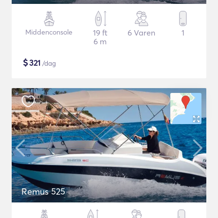
Middenconsole
19 ft
6 Varen
1
6 m
$
321
/dag
Remus 525