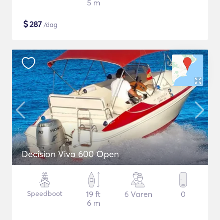
5 m
$
287
/dag
Decision Viva 600 Open
Speedboot
19 ft
6 Varen
0
6 m