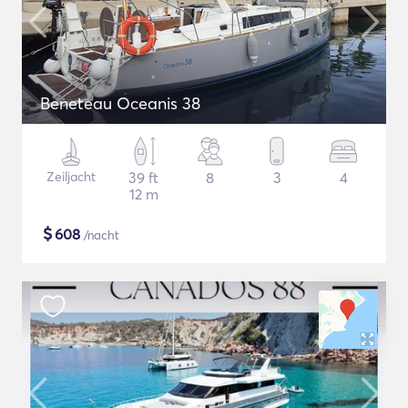
Beneteau Oceanis 38
Zeiljacht
39 ft
8
3
4
12 m
$
608
/nacht