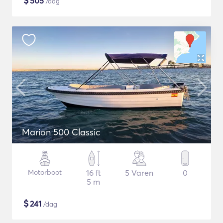
$
505
/dag
Marion 500 Classic
Motorboot
16 ft
5 Varen
0
5 m
$
241
/dag