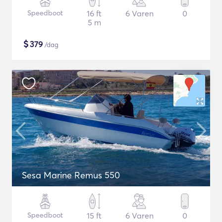
Speedboot
16 ft
6 Varen
0
5 m
$
379
/dag
Sesa Marine Remus 550
Speedboot
15 ft
6 Varen
0