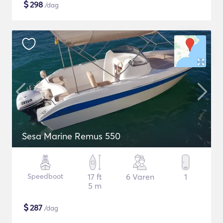
$
298
/dag
Sesa Marine Remus 550
Speedboot
17 ft
6 Varen
1
5 m
$
287
/dag