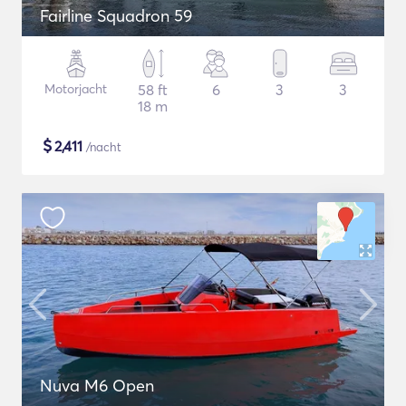
Fairline Squadron 59
Motorjacht
58 ft
6
3
3
18 m
$
2,411
/nacht
Nuva M6 Open