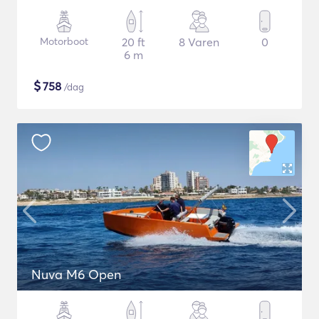
Motorboot
20 ft
8 Varen
0
6 m
$
758
/dag
Nuva M6 Open