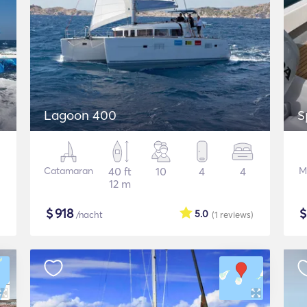
Lagoon 400
S
Catamaran
40 ft
10
4
4
M
12 m
$
918
5.0
/nacht
(1
reviews
)