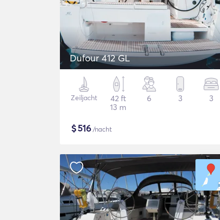
Dufour 412 GL
Zeiljacht
42 ft
6
3
3
13 m
$
516
/nacht