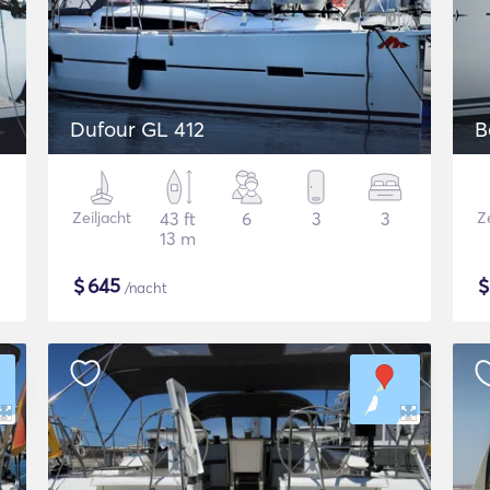
Dufour GL 412
B
Zeiljacht
43 ft
6
3
3
Ze
13 m
$
645
/nacht