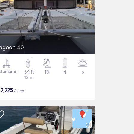
agoon 40
atamaran
39 ft
10
4
6
12 m
$
2,225
/nacht