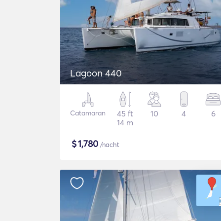
Lagoon 440
Catamaran
45 ft
10
4
6
14 m
$
1,780
/nacht