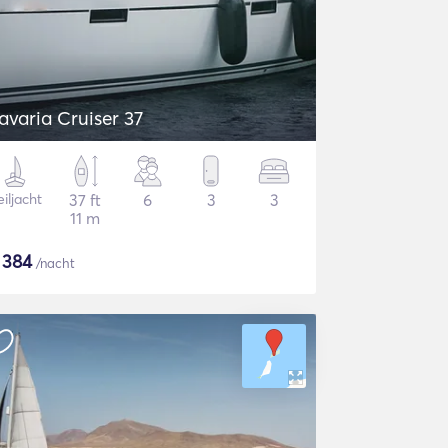
avaria Cruiser 37
iljacht
37 ft
6
3
3
11 m
$
384
/nacht