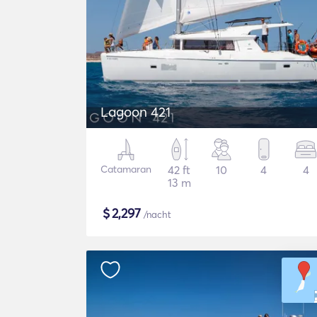
Lagoon 421
Catamaran
42 ft
10
4
4
13 m
$
2,297
/nacht