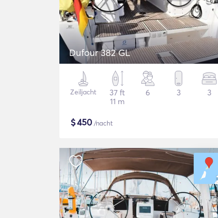
Dufour 382 GL
Zeiljacht
37 ft
6
3
3
11 m
$
450
/nacht