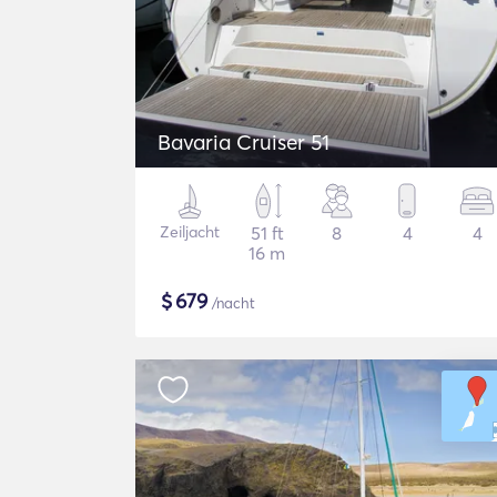
Bavaria Cruiser 51
Zeiljacht
51 ft
8
4
4
16 m
$
679
/nacht