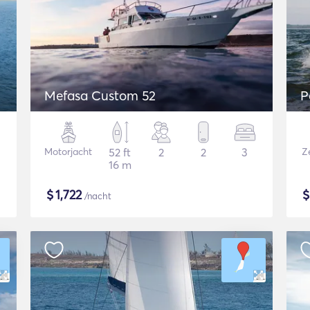
Mefasa Custom 52
P
Motorjacht
52 ft
2
2
3
Ze
16 m
$
1,722
/nacht