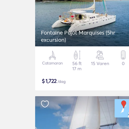
Fontaine Pajot Marquises (5hr
excursion)
Catamaran
56 ft
15 Varen
0
17 m
$
1,722
/dag