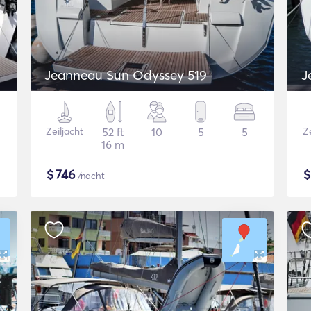
Jeanneau Sun Odyssey 519
J
Zeiljacht
52 ft
10
5
5
Ze
16 m
$
746
/nacht