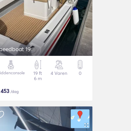
peedboat 19
iddenconsole
19 ft
4 Varen
0
6 m
$
453
/dag