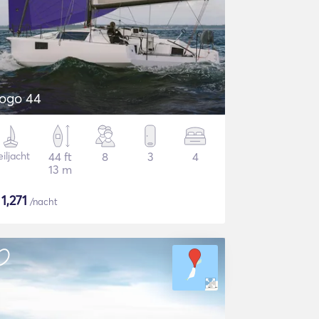
ogo 44
iljacht
44 ft
8
3
4
13 m
$
1,271
/nacht