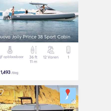
uova Jolly Prince 38 Sport Cabin
ijf opblaasbaar
36 ft
12 Varen
1
11 m
$
1,493
/dag