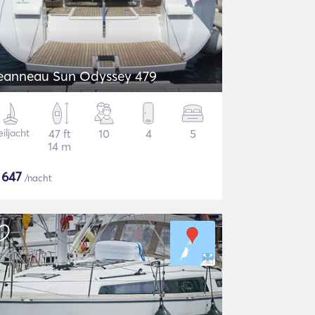
eanneau Sun Odyssey 479
iljacht
47 ft
10
4
5
14 m
$
647
/nacht