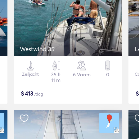
Westwind 35'
L
Zeiljacht
35 ft
6 Varen
0
C
11 m
$
413
/dag