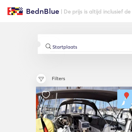
BednBlue
| De prijs is altijd inclusief 
Filters