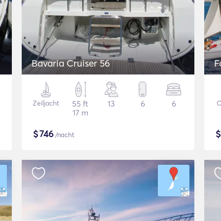
Bavaria Cruiser 56
F
Zeiljacht
55 ft
13
6
6
C
17 m
$
746
/nacht