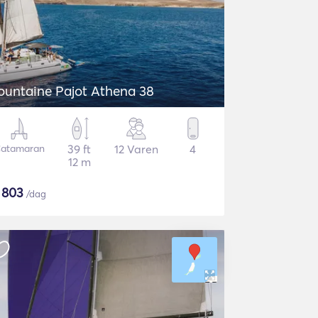
ountaine Pajot Athena 38
atamaran
39 ft
12 Varen
4
12 m
$
803
/dag