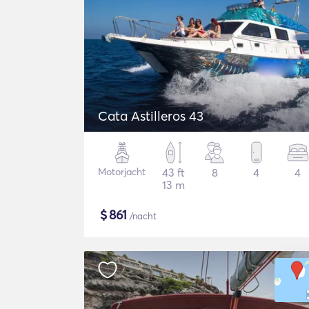
Cata Astilleros 43
Motorjacht
43 ft
8
4
4
13 m
$
861
/nacht