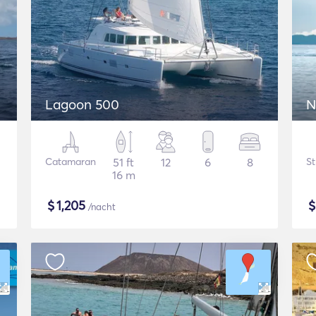
Lagoon 500
N
Catamaran
51 ft
12
6
8
St
16 m
$
1,205
/nacht