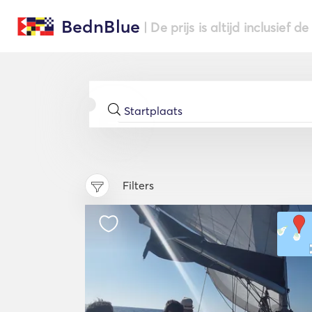
BednBlue
| De prijs is altijd inclusief 
Filters