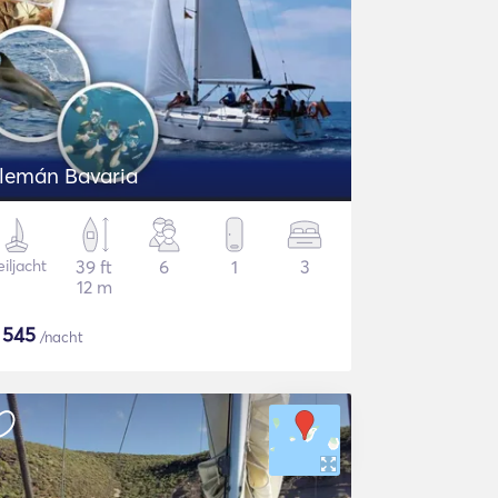
Alemán Bavaria
iljacht
39 ft
6
1
3
12 m
$
545
/nacht