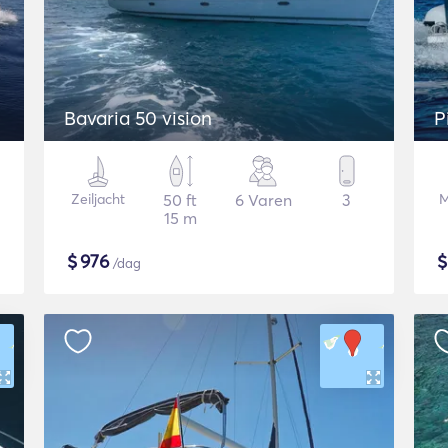
Bavaria 50 vision
P
Zeiljacht
50 ft
6 Varen
3
M
15 m
$
976
/dag