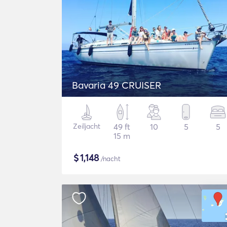
Bavaria 49 CRUISER
Zeiljacht
49 ft
10
5
5
15 m
$
1,148
/nacht