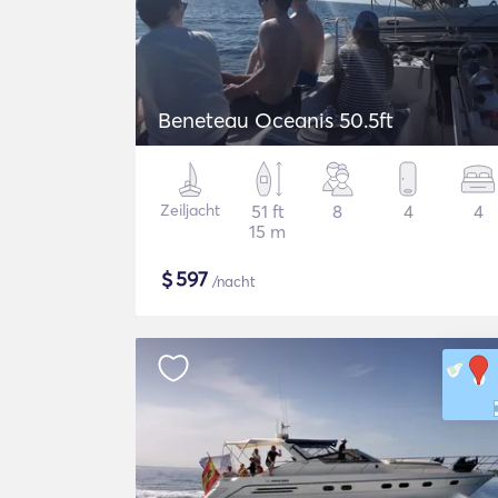
Beneteau Oceanis 50.5ft
Zeiljacht
51 ft
8
4
4
15 m
$
597
/nacht