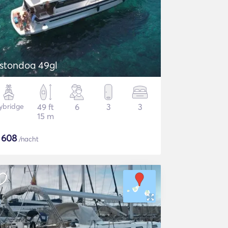
stondoa 49gl
lybridge
49 ft
6
3
3
15 m
$
608
/nacht