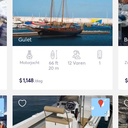
Gulet
B
Motorjacht
66 ft
12 Varen
1
Ze
20 m
$
1,148
/dag