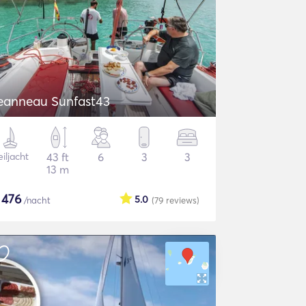
eanneau Sunfast43
iljacht
43 ft
6
3
3
13 m
$
476
5.0
/nacht
(79
reviews
)