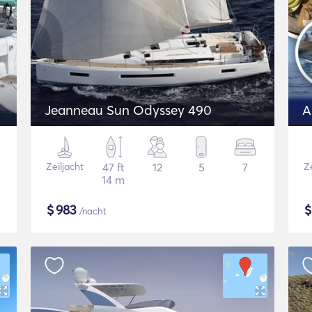
Jeanneau Sun Odyssey 490
Zeiljacht
47 ft
12
5
7
Ze
14 m
$
983
/nacht