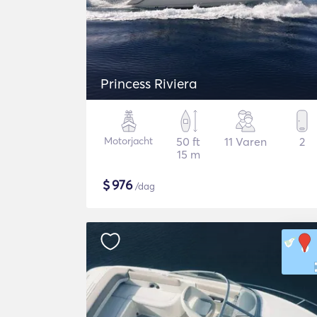
Princess Riviera
Motorjacht
50 ft
11 Varen
2
15 m
$
976
/dag