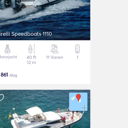
irelli Speedboats 1110
otorjacht
40 ft
11 Varen
1
12 m
$
861
/dag