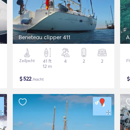
Beneteau clipper 411
A
Zeiljacht
41 ft
4
2
2
F
12 m
$
522
/nacht