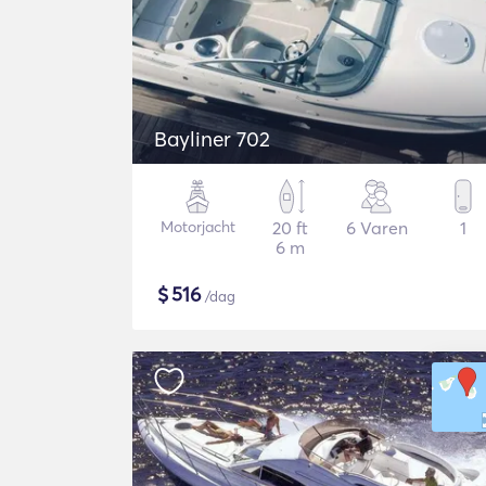
Bayliner 702
Motorjacht
20 ft
6 Varen
1
6 m
$
516
/dag