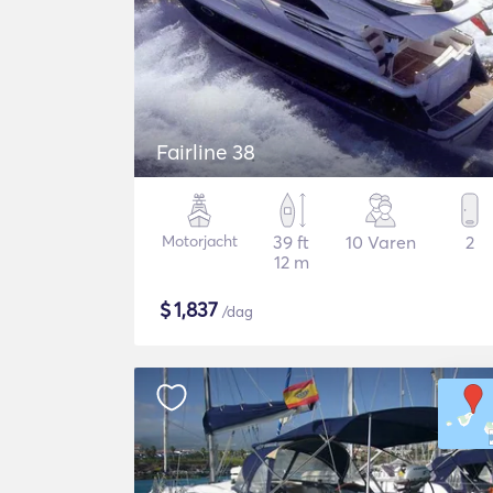
Fairline 38
Motorjacht
39 ft
10 Varen
2
12 m
$
1,837
/dag