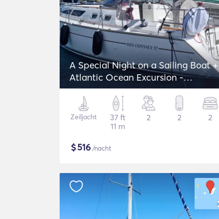
A Special Night on a Sailing Boat +
Atlantic Ocean Excursion -
Jeanneau Sun Odyssey 37
Zeiljacht
37 ft
2
2
2
11 m
$
516
/nacht