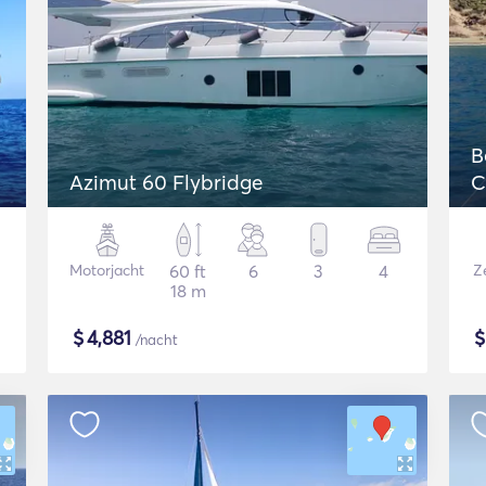
B
Azimut 60 Flybridge
C
Motorjacht
60 ft
6
3
4
Z
18 m
$
4,881
/nacht