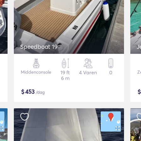
Speedboat 19
J
Middenconsole
19 ft
4 Varen
0
Ze
6 m
$
453
/dag