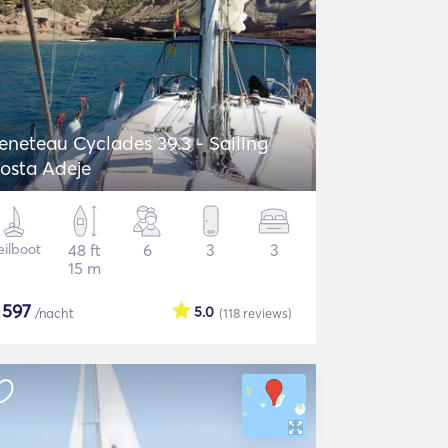
eneteau Cyclades 39.3 - Sailing
osta Adeje
eilboot
48 ft
6
3
3
15 m
$
597
5.0
/nacht
(118
reviews
)