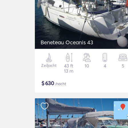
Beneteau Oceanis 43
Zeiljacht
43 ft
10
4
5
13 m
$
630
/nacht