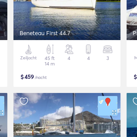
Beneteau First 44.7
P
Zeiljacht
45 ft
4
4
3
M
14 m
$
459
/nacht