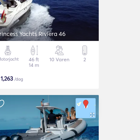
rincess Yachts Riviera 46
otorjacht
46 ft
10 Varen
2
14 m
$
1,263
/dag