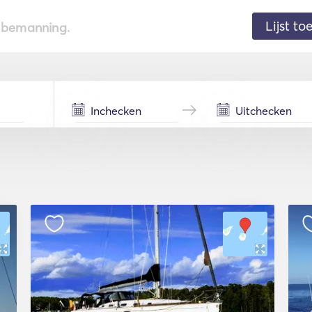
Lijst t
de bemanning.