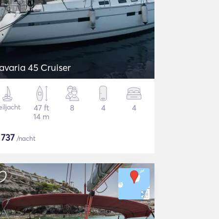
avaria 45 Cruiser
iljacht
47 ft
8
4
4
14 m
$
737
/nacht