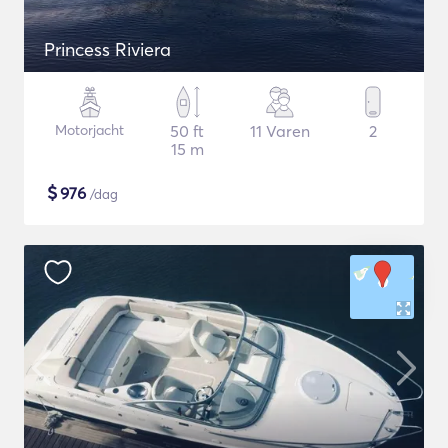
Princess Riviera
Motorjacht
50 ft
11 Varen
2
15 m
$
976
/dag