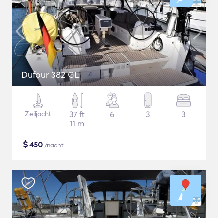
Dufour 382 GL
Zeiljacht
37 ft
6
3
3
11 m
$
450
/nacht