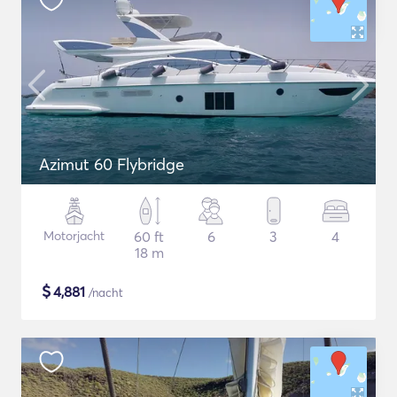
Azimut 60 Flybridge
Motorjacht
60 ft
6
3
4
18 m
$
4,881
/nacht