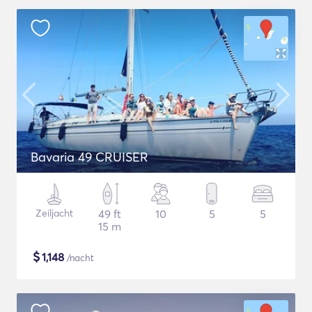
Bavaria 49 CRUISER
Zeiljacht
49 ft
10
5
5
15 m
$
1,148
/nacht