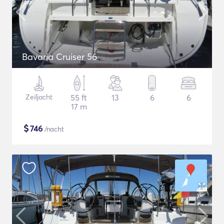
Bavaria Cruiser 56
Zeiljacht
55 ft
13
6
6
17 m
$
746
/nacht