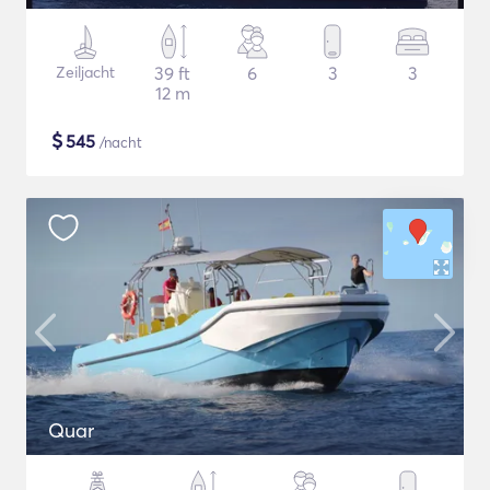
Zeiljacht
39 ft
6
3
3
12 m
$
545
/nacht
Quar