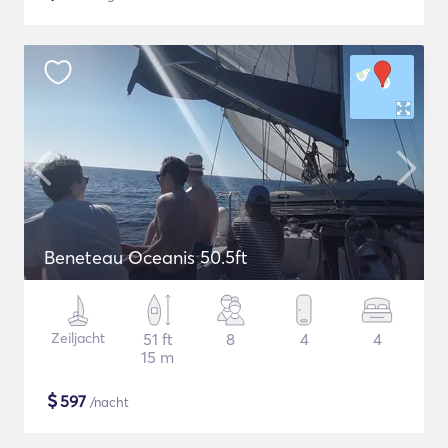
Beneteau Oceanis 50.5ft
Zeiljacht
51 ft
8
4
4
15 m
$
597
/nacht