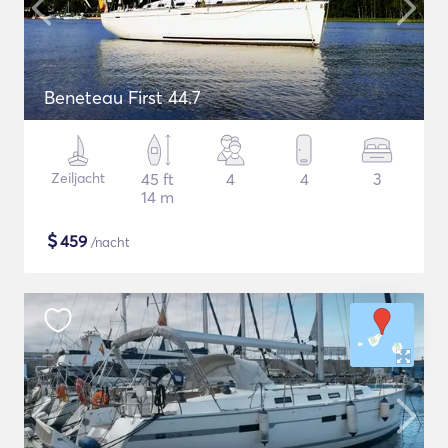
Beneteau First 44.7
Zeiljacht
45 ft
4
4
3
14 m
$
459
/nacht