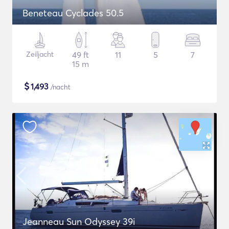
Beneteau Cyclades 50.5
Zeiljacht
49 ft
11
5
7
15 m
$
1,493
/nacht
Jeanneau Sun Odyssey 39i