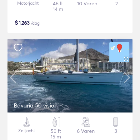
Motorjacht
46 ft
10 Varen
2
14 m
$
1,263
/dag
Bavaria 50 vision
Zeiljacht
50 ft
6 Varen
3
15 m