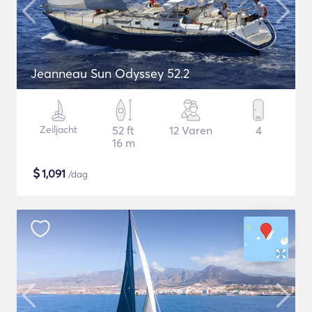
Jeanneau Sun Odyssey 52.2
Zeiljacht
52 ft
12 Varen
4
16 m
$
1,091
/dag