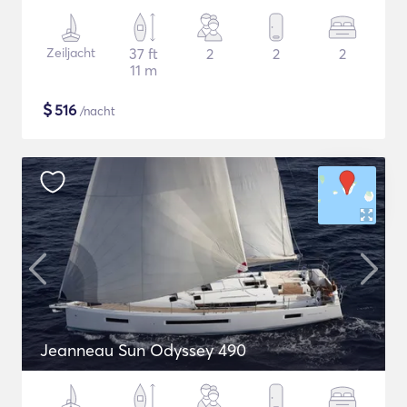
Zeiljacht
37 ft
2
2
2
11 m
$
516
/nacht
Jeanneau Sun Odyssey 490