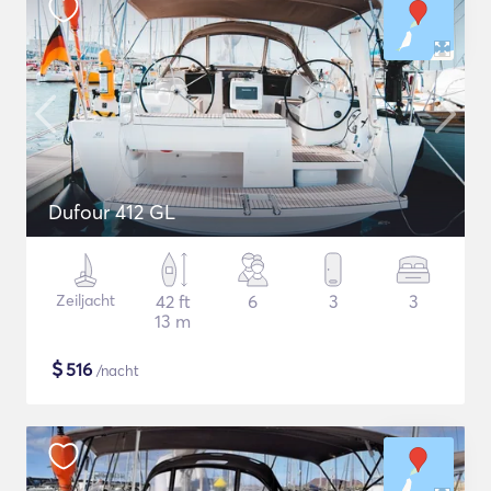
Dufour 412 GL
Zeiljacht
42 ft
6
3
3
13 m
$
516
/nacht