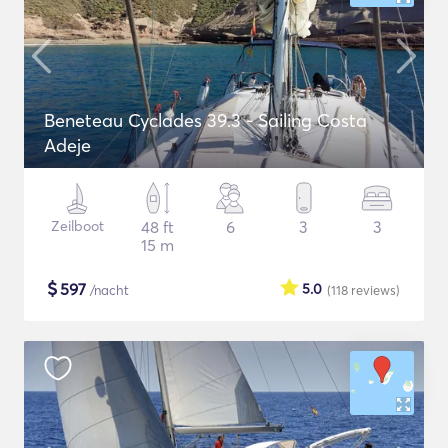
Beneteau Cyclades 39.3 - Sailing Costa
Adeje
Zeilboot
48 ft
6
3
3
15 m
$
597
5.0
/nacht
(118
reviews
)