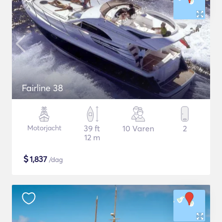
Fairline 38
Motorjacht
39 ft
10 Varen
2
12 m
$
1,837
/dag