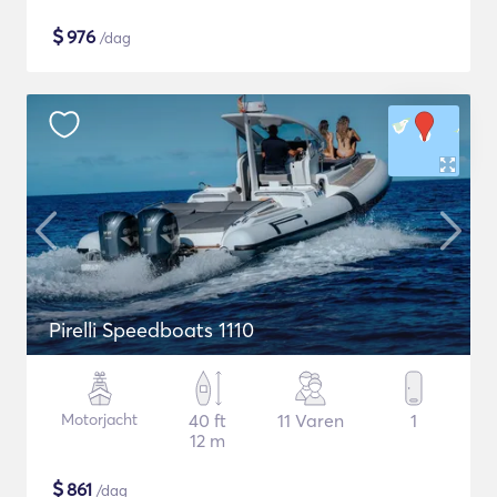
$
976
/dag
Pirelli Speedboats 1110
Motorjacht
40 ft
11 Varen
1
12 m
$
861
/dag