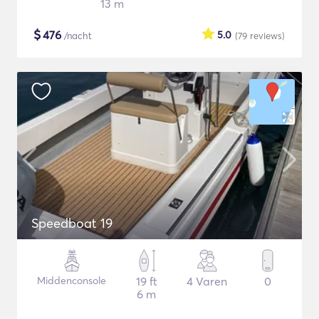
13 m
$
476
5.0
/nacht
(79
reviews
)
Speedboat 19
Middenconsole
19 ft
4 Varen
0
6 m