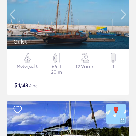
Gulet
Motorjacht
66 ft
12 Varen
1
20 m
$
1,148
/dag