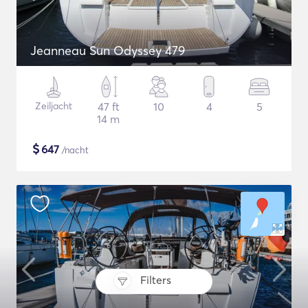
Jeanneau Sun Odyssey 479
Zeiljacht
47 ft
10
4
5
14 m
$
647
/nacht
Filters