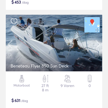
$
453
/dag
Beneteau Flyer 850 Sun Deck
Motorboot
27 ft
9 Varen
0
8 m
$
631
/dag