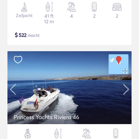
Zeiljacht
41 ft
4
2
2
12 m
$
522
/nacht
Princess Yachts Riviera 46