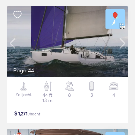
Pogo 44
Zeiljacht
44 ft
8
3
4
13 m
$
1,271
/nacht