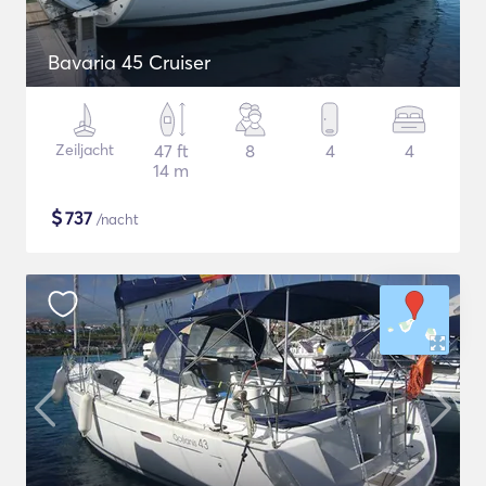
Bavaria 45 Cruiser
Zeiljacht
47 ft
8
4
4
14 m
$
737
/nacht