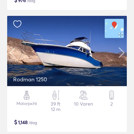
$
976
/dag
Rodman 1250
Motorjacht
39 ft
10 Varen
2
12 m
$
1,148
/dag