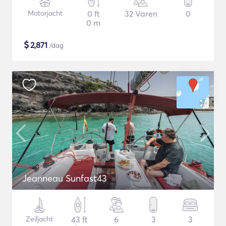
Motorjacht
0 ft
32 Varen
0
0 m
$
2,871
/dag
Jeanneau Sunfast43
Zeiljacht
43 ft
6
3
3