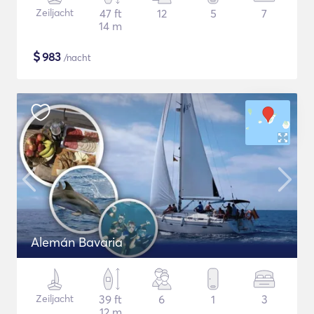
Zeiljacht
47 ft
12
5
7
14 m
$
983
/nacht
Alemán Bavaria
Zeiljacht
39 ft
6
1
3
12 m