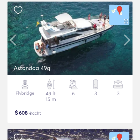
Astondoa 49gl
Flybridge
49 ft
6
3
3
15 m
$
608
/nacht