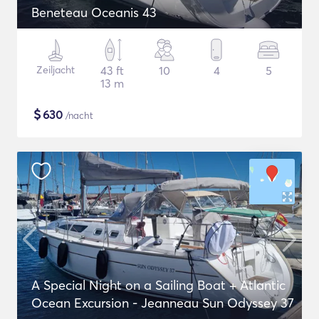
Beneteau Oceanis 43
Zeiljacht
43 ft
10
4
5
13 m
$
630
/nacht
A Special Night on a Sailing Boat + Atlantic
Ocean Excursion - Jeanneau Sun Odyssey 37