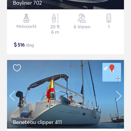
Bayliner 702
Motorjacht
20 ft
6 Varen
1
6 m
$
516
/dag
Beneteau clipper 411