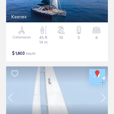
Keenex
Catamaran
45 ft
10
5
6
14 m
$
1,803
/nacht