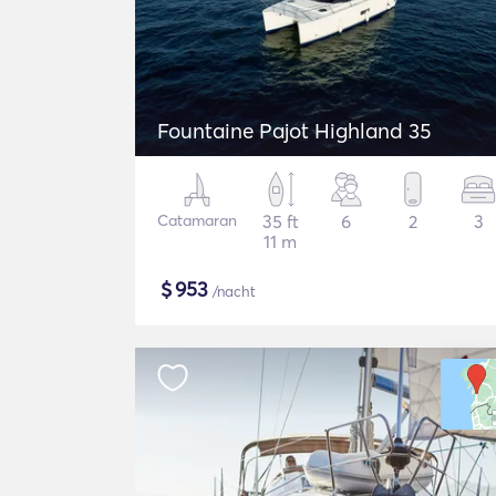
Fountaine Pajot Highland 35
Catamaran
35 ft
6
2
3
11 m
$
953
/nacht