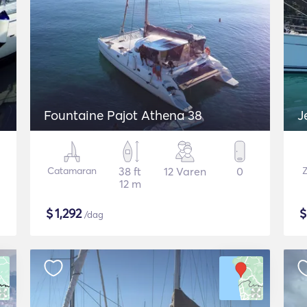
Fountaine Pajot Athena 38
J
Catamaran
38 ft
12 Varen
0
Z
12 m
$
1,292
/dag