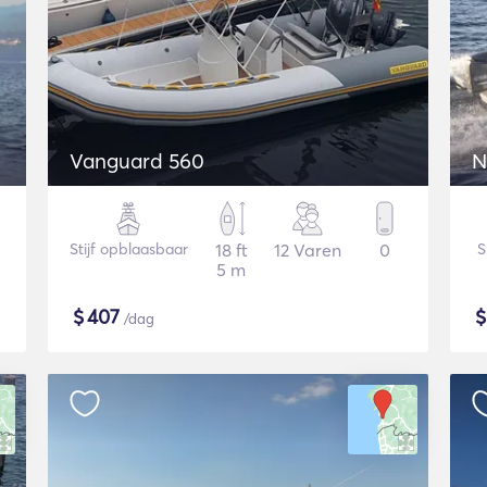
Vanguard 560
N
Stijf opblaasbaar
18 ft
12 Varen
0
S
5 m
$
407
/dag