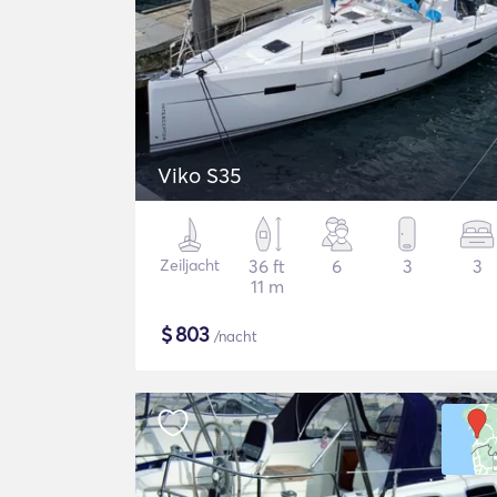
Viko S35
Zeiljacht
36 ft
6
3
3
11 m
$
803
/nacht