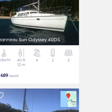
eanneau Sun Odyssey 40DS
iljacht
40 ft
4
2
2
12 m
$
689
/nacht