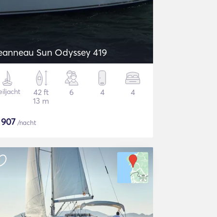
eanneau Sun Odyssey 419
iljacht
42 ft
6
4
4
13 m
$
907
/nacht