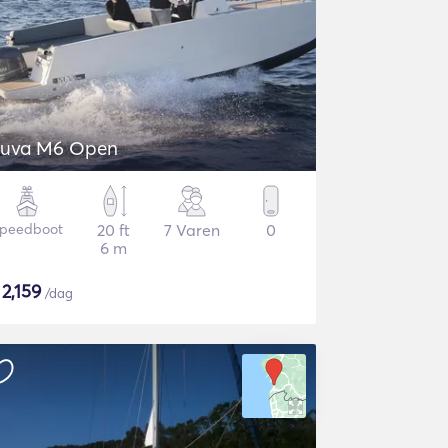
uva M6 Open
peedboot
20 ft
7 Varen
0
6 m
$
2,159
/dag