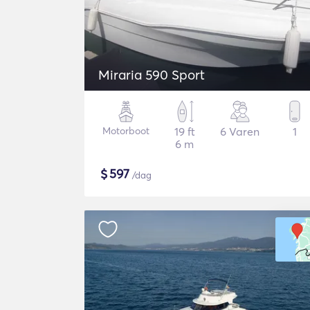
Miraria 590 Sport
Motorboot
19 ft
6 Varen
1
6 m
$
597
/dag