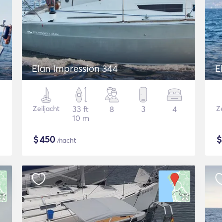
Elan Impression 344
E
Zeiljacht
33 ft
8
3
4
Ze
10 m
$
450
/nacht