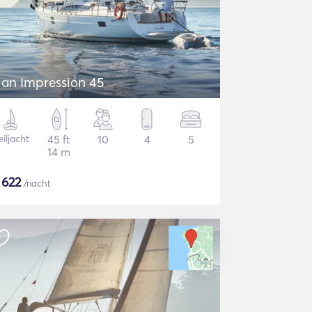
lan Impression 45
iljacht
45 ft
10
4
5
14 m
$
622
/nacht