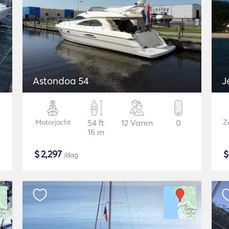
Astondoa 54
J
Motorjacht
54 ft
12 Varen
0
Ze
16 m
$
2,297
/dag