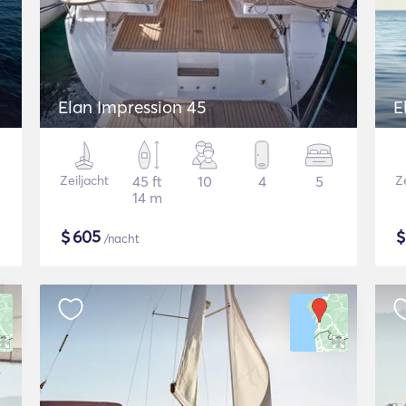
Elan Impression 45
E
Zeiljacht
45 ft
10
4
5
Ze
14 m
$
605
/nacht