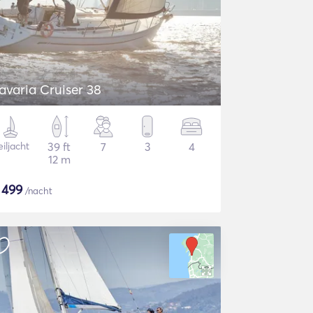
avaria Cruiser 38
iljacht
39 ft
7
3
4
12 m
$
499
/nacht