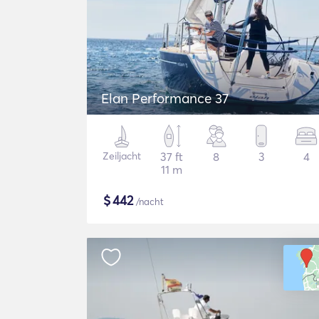
Elan Performance 37
Zeiljacht
37 ft
8
3
4
11 m
$
442
/nacht