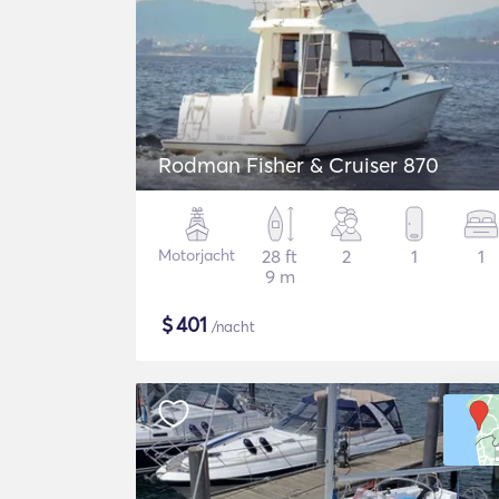
Rodman Fisher & Cruiser 870
Motorjacht
28 ft
2
1
1
9 m
$
401
/nacht