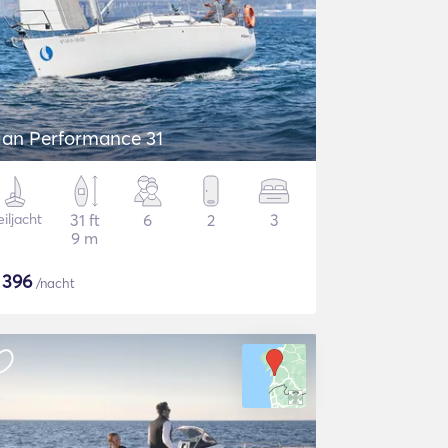
lan Performance 31
iljacht
31 ft
6
2
3
9 m
$
396
/nacht