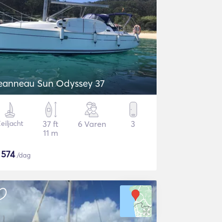
eanneau Sun Odyssey 37
eiljacht
37 ft
6 Varen
3
11 m
$
574
/dag