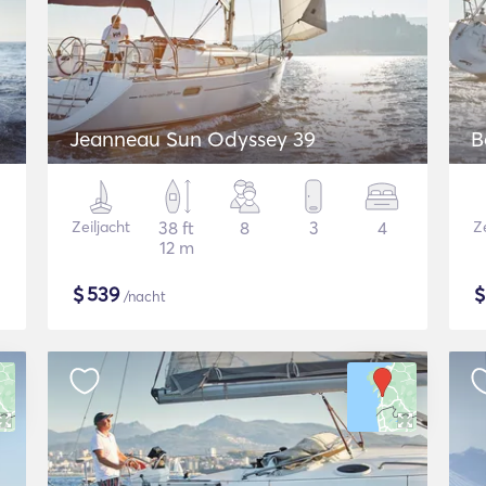
Jeanneau Sun Odyssey 39
B
Zeiljacht
38 ft
8
3
4
Ze
12 m
$
539
/nacht