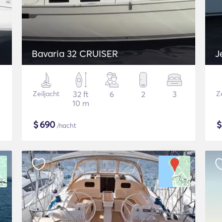
Bavaria 32 CRUISER
J
Zeiljacht
32 ft
6
2
3
Ze
10 m
$
690
/nacht