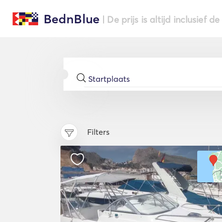
BednBlue
| De prijs is altijd inclusief 
Filters