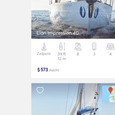
Elan Impression 40
Zeiljacht
39 ft
8
3
4
12 m
$
573
/nacht