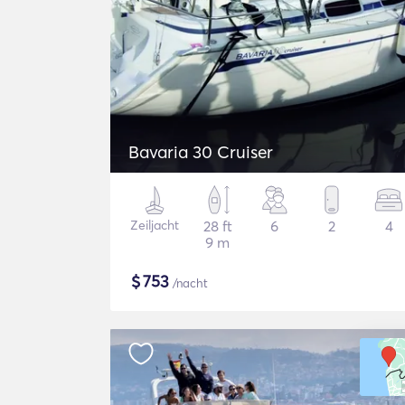
Bavaria 30 Cruiser
Zeiljacht
28 ft
6
2
4
9 m
$
753
/nacht