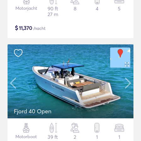
Motorjacht
90 ft
8
4
5
27 m
$
11,370
/nacht
Fjord 40 Open
Motorboot
39 ft
2
1
1