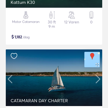
Kattum K30
Motor Catamaran
30 ft
12 Varen
0
9 m
$
1,182
/dag
CATAMARAN DAY CHARTER