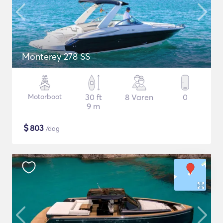
Monterey 278 SS
Motorboot
30 ft
8 Varen
0
9 m
$
803
/dag