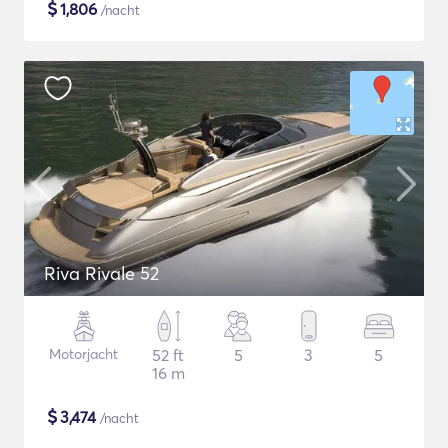
$
1,806
/nacht
Riva Rivale 52
Motorjacht
52 ft
5
3
5
16 m
$
3,474
/nacht