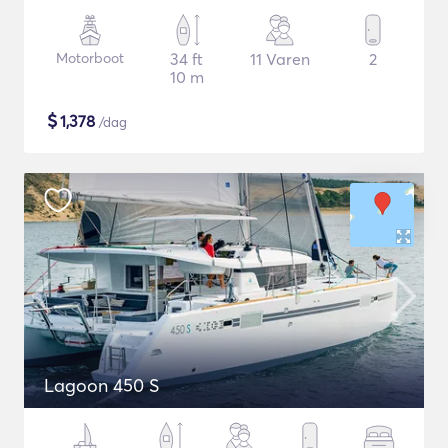
Motorboot
34 ft
11 Varen
2
10 m
$
1,378
/dag
Lagoon 450 S