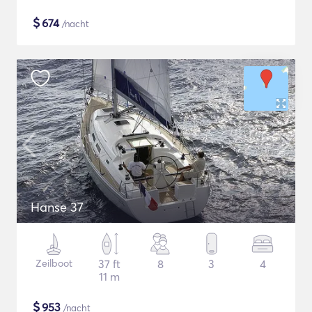
$
674
/nacht
Hanse 37
Zeilboot
37 ft
8
3
4
11 m
$
953
/nacht