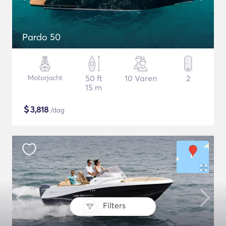
Pardo 50
Motorjacht
50 ft
10 Varen
2
15 m
$
3,818
/dag
Filters