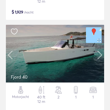
12 m
$
1,929
/nacht
Fjord 40
Motorjacht
40 ft
2
1
1
12 m