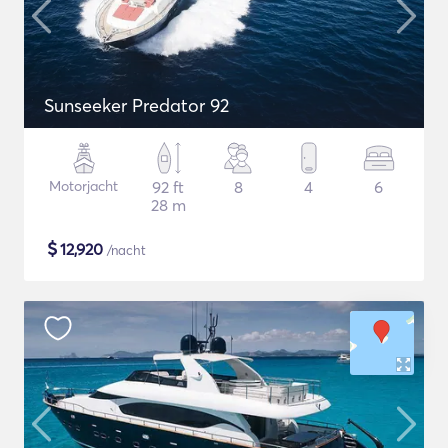
Sunseeker Predator 92
Motorjacht
92 ft
8
4
6
28 m
$
12,920
/nacht