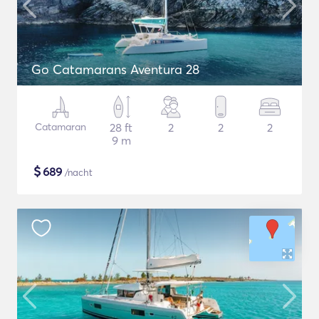
Go Catamarans Aventura 28
Catamaran
28 ft
2
2
2
9 m
$
689
/nacht