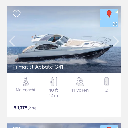
Primatist Abbate G41
Motorjacht
40 ft
11 Varen
2
12 m
$
1,378
/dag