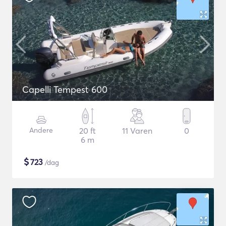
Capelli Tempest 600
Andere
20 ft
11 Varen
0
6 m
$
723
/dag