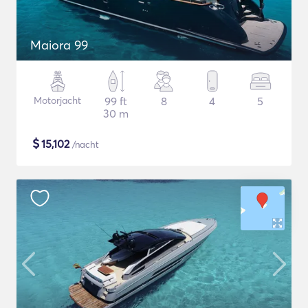
Maiora 99
Motorjacht
99 ft
8
4
5
30 m
$
15,102
/nacht