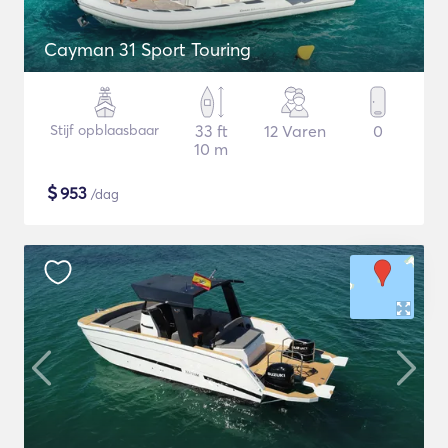
Cayman 31 Sport Touring
Stijf opblaasbaar
33 ft
12 Varen
0
10 m
$
953
/dag