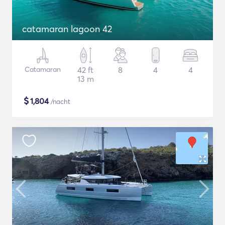
catamaran lagoon 42
Catamaran
42 ft
8
4
4
13 m
$
1,804
/nacht