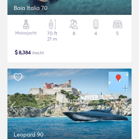
Baia Italia 70
Motorjacht
70 ft
8
4
5
21 m
$
8,384
/nacht
Leopard 90