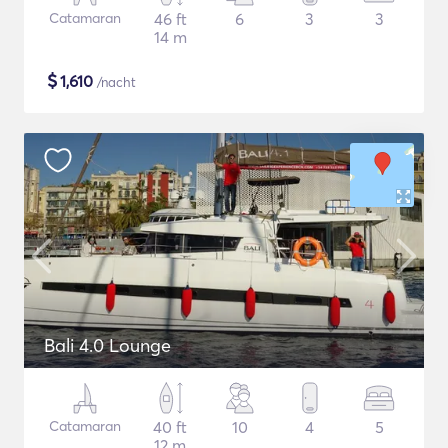
Catamaran
46 ft
6
3
3
14 m
$
1,610
/nacht
Bali 4.0 Lounge
Catamaran
40 ft
10
4
5
12 m