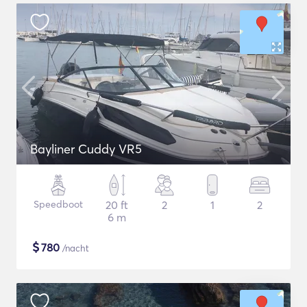
Bayliner Cuddy VR5
Speedboot
20 ft
2
1
2
6 m
$
780
/nacht