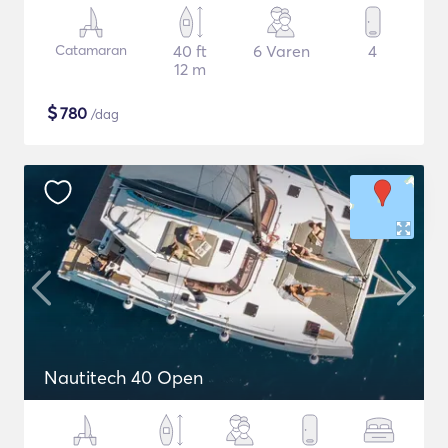
Catamaran
40 ft
6 Varen
4
12 m
$
780
/dag
Nautitech 40 Open