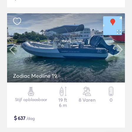
Zodiac Medline 19
Stijf opblaasbaar
19 ft
8 Varen
0
6 m
$
637
/dag