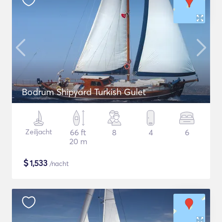
Bodrum Shipyard Turkish Gulet
Zeiljacht
66 ft
8
4
6
20 m
$
1,533
/nacht