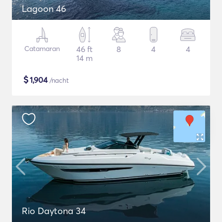
Lagoon 46
Catamaran
46 ft
8
4
4
14 m
$
1,904
/nacht
Rio Daytona 34