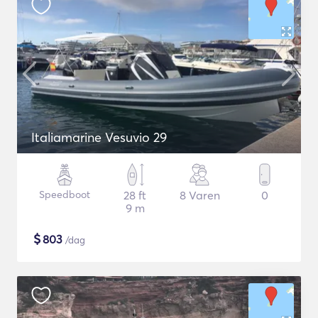
Italiamarine Vesuvio 29
Speedboot
28 ft
8 Varen
0
9 m
$
803
/dag