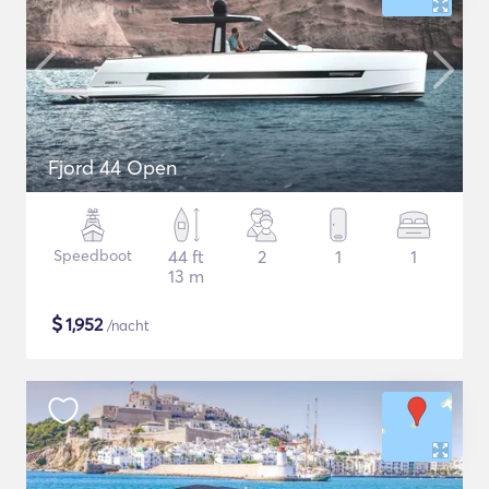
Fjord 44 Open
Speedboot
44 ft
2
1
1
13 m
$
1,952
/nacht