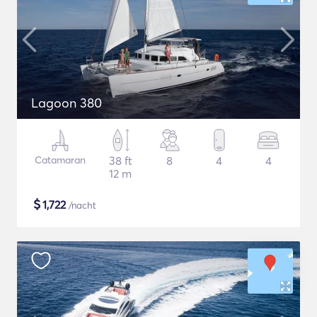
Lagoon 380
Catamaran
38 ft
8
4
4
12 m
$
1,722
/nacht