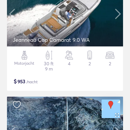
Jeanneau Cap Camarat 9.0 WA
Motorjacht
30 ft
4
2
2
9 m
$
953
/nacht