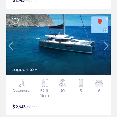
$
1,745
/nacht
Lagoon 52F
Catamaran
52 ft
10
5
6
16 m
$
2,643
/nacht