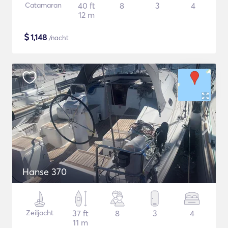
Catamaran
40 ft
8
3
4
12 m
$
1,148
/nacht
Hanse 370
Zeiljacht
37 ft
8
3
4
11 m