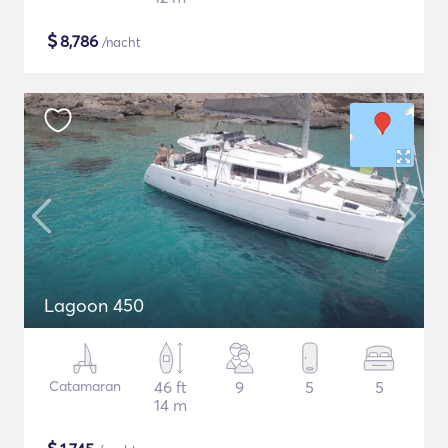
$
8,786
/nacht
Lagoon 450
Catamaran
46 ft
9
5
5
14 m