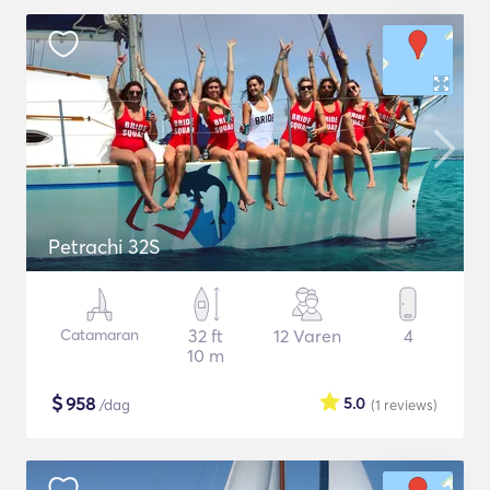
Petrachi 32S
Catamaran
32 ft
12 Varen
4
10 m
$
958
5.0
/dag
(1
reviews
)