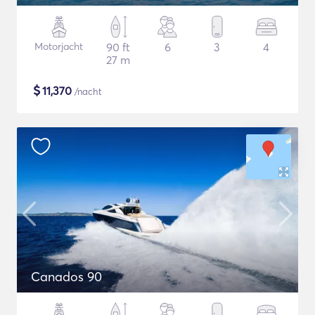
Motorjacht
90 ft
6
3
4
27 m
$
11,370
/nacht
Canados 90