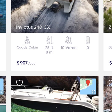
Invictus 240 CX
Z
Cuddy Cabin
25 ft
10 Varen
0
St
8 m
$
907
/dag