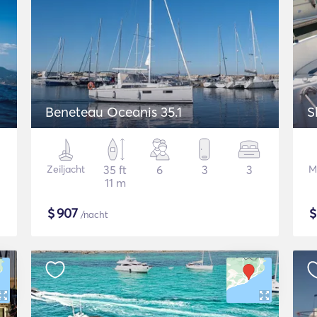
Beneteau Oceanis 35.1
S
Zeiljacht
35 ft
6
3
3
M
11 m
$
907
/nacht