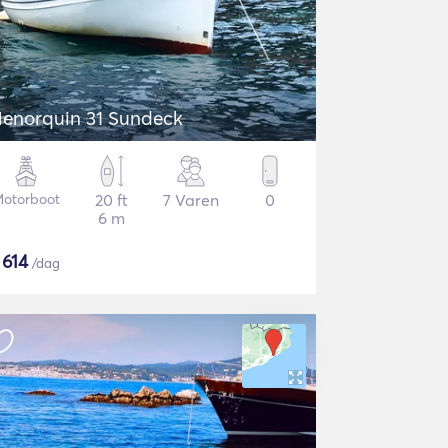
enorquin 31 Sundeck
otorboot
20 ft
7 Varen
0
6 m
$
614
/dag