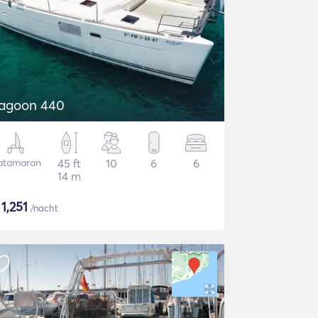
agoon 440
atamaran
45 ft
10
6
6
14 m
$
1,251
/nacht