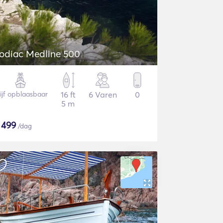
odiac Medline 500
ijf opblaasbaar
16 ft
6 Varen
0
5 m
$
499
/dag