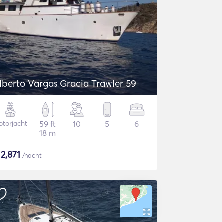
lberto Vargas Gracia Trawler 59
torjacht
59 ft
10
5
6
18 m
$
2,871
/nacht