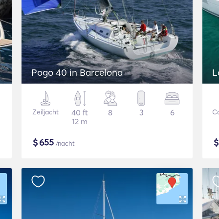
Pogo 40 in Barcelona
L
Zeiljacht
40 ft
8
3
6
C
12 m
$
655
/nacht