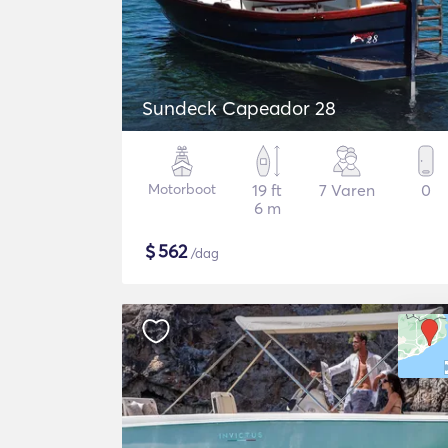
Sundeck Capeador 28
Motorboot
19 ft
7 Varen
0
6 m
$
562
/dag