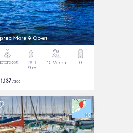
prea Mare 9 Open
otorboot
28 ft
10 Varen
0
9 m
$
1,137
/dag