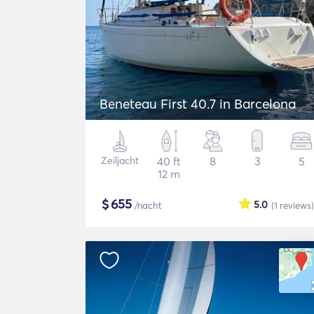
Beneteau First 40.7 in Barcelona
Zeiljacht
40 ft
8
3
5
12 m
$
655
5.0
/nacht
(1
reviews
)