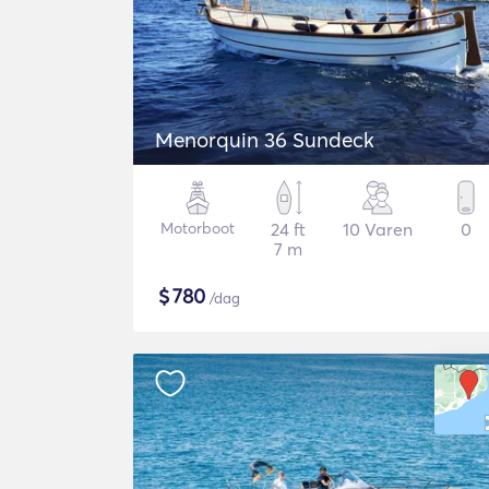
Menorquin 36 Sundeck
Motorboot
24 ft
10 Varen
0
7 m
$
780
/dag