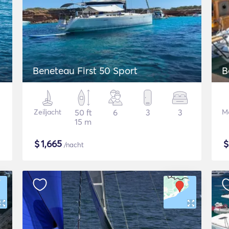
Beneteau First 50 Sport
B
Zeiljacht
50 ft
6
3
3
Mo
15 m
$
1,665
/nacht