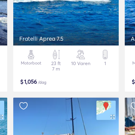
Fratelli Aprea 7.5
A
Motorboot
23 ft
10 Varen
1
M
7 m
$
1,056
/dag