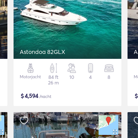
Astondoa 82GLX
A
Motorjacht
84 ft
10
4
8
Mo
26 m
$
4,594
/nacht