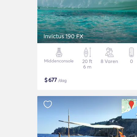
Invictus 190 FX
Middenconsole
20 ft
8 Varen
0
6 m
$
677
/dag