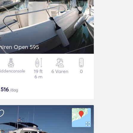
hiren Open 595
iddenconsole
19 ft
6 Varen
0
6 m
$
516
/dag