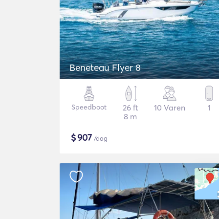
Beneteau Flyer 8
Speedboot
26 ft
10 Varen
1
8 m
$
907
/dag