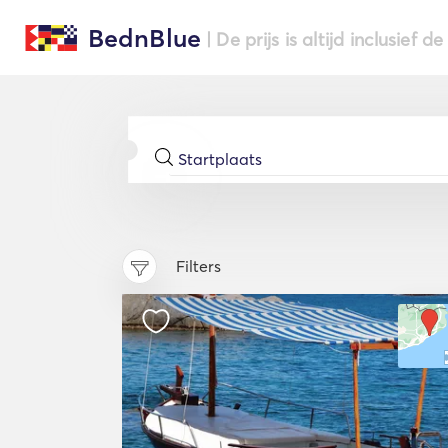
BednBlue
| De prijs is altijd inclusief 
Filters