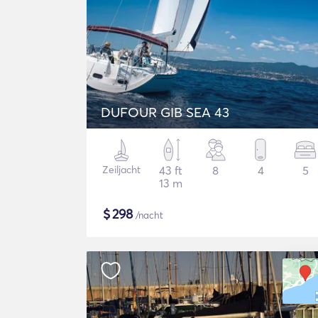
DUFOUR GIB SEA 43
Zeiljacht
43 ft
8
4
5
13 m
$
298
/nacht