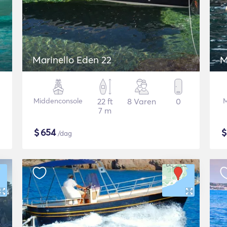
Marinello Eden 22
M
Middenconsole
22 ft
8 Varen
0
M
7 m
$
654
/dag