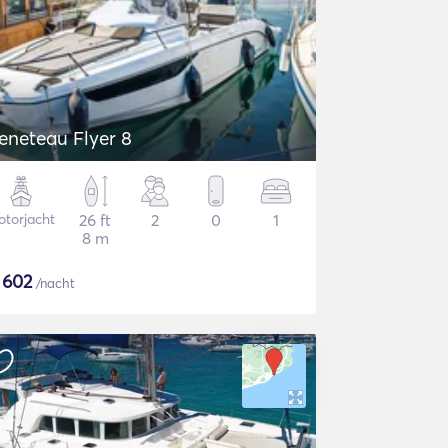
eneteau Flyer 8
torjacht
26 ft
2
0
1
8 m
$
602
/nacht