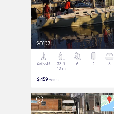
S/Y 33
Zeiljacht
33 ft
6
2
3
10 m
$
459
/nacht