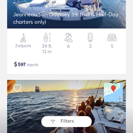
Jeanneau Sun Odyssey 39i (Full & Half-Day
charters only)
Zeiljacht
39 ft
6
3
5
12 m
$
597
/nacht
Filters