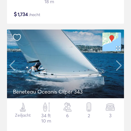
18 m
$
1,734
/nacht
Beneteau Oceanis Clíper 343
Zeiljacht
34 ft
6
2
3
10 m