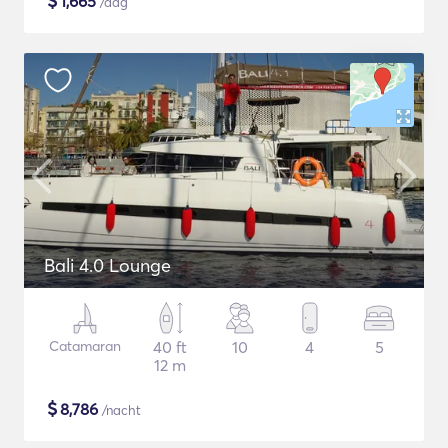
$
1,665
/dag
Bali 4.0 Lounge
Catamaran
40 ft
10
4
5
12 m
$
8,786
/nacht