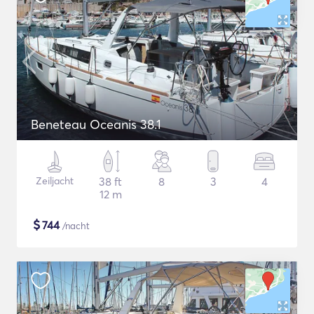
Beneteau Oceanis 38.1
Zeiljacht
38 ft
8
3
4
12 m
$
744
/nacht