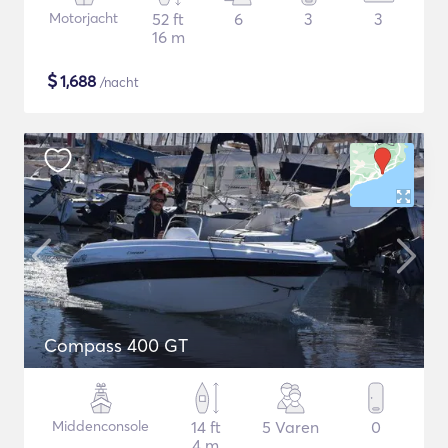
Motorjacht
52 ft
6
3
3
16 m
$
1,688
/nacht
Compass 400 GT
Middenconsole
14 ft
5 Varen
0
4 m