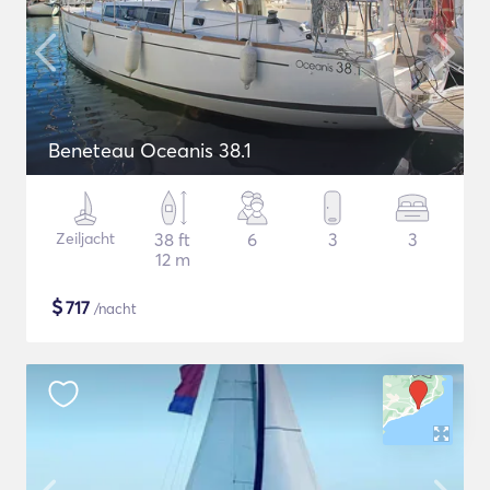
Beneteau Oceanis 38.1
Zeiljacht
38 ft
6
3
3
12 m
$
717
/nacht