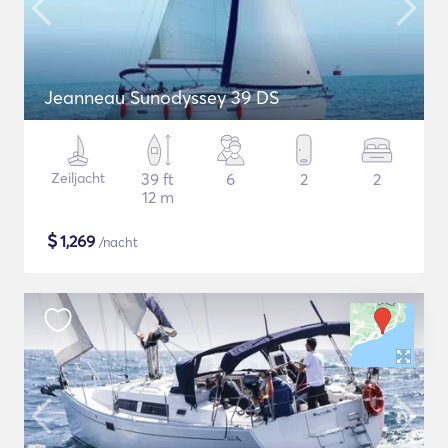
Jeanneau Sunodyssey 39 DS
Zeiljacht
39 ft
6
2
2
12 m
$
1,269
/nacht