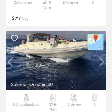
Catamaran
40 ft
12 Varen
0
12 m
$
717
/dag
Solemar Oceanic 40
Stijf opblaasbaar
37 ft
12 Varen
2
11 m