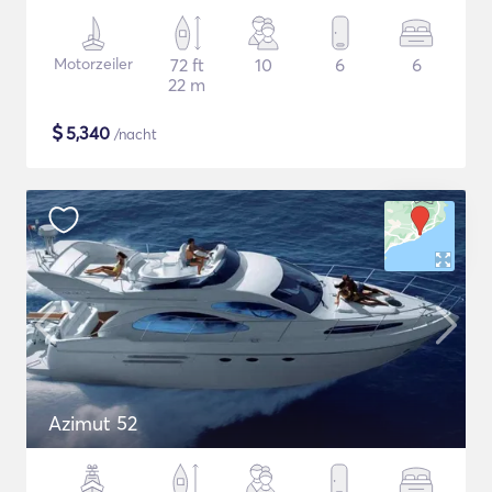
Motorzeiler
72 ft
10
6
6
22 m
$
5,340
/nacht
Azimut 52