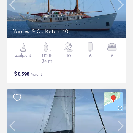
Yarrow & Co Ketch 110
Zeiljacht
112 ft
10
6
6
34 m
$
8,598
/nacht