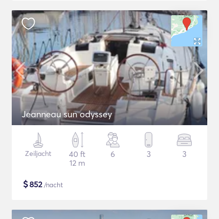
Jeanneau sun odyssey
Zeiljacht
40 ft
6
3
3
12 m
$
852
/nacht