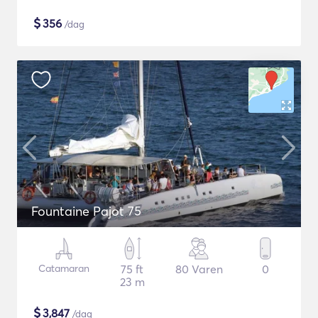
$
356
/dag
Fountaine Pajot 75
Catamaran
75 ft
80 Varen
0
23 m
$
3,847
/dag