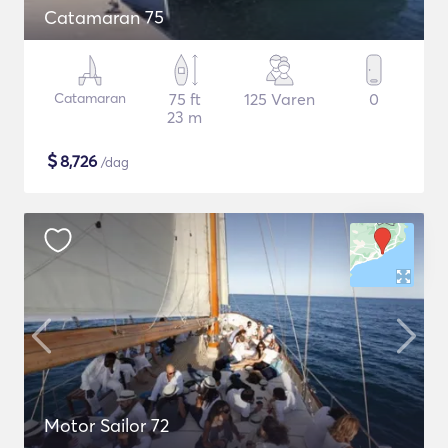
Catamaran 75
Catamaran
75 ft
125 Varen
0
23 m
$
8,726
/dag
Motor Sailor 72