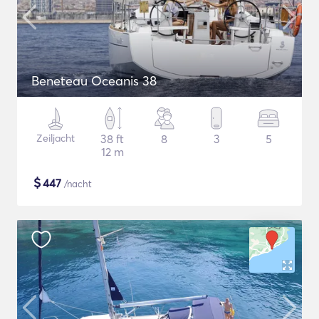
Beneteau Oceanis 38
Zeiljacht
38 ft
8
3
5
12 m
$
447
/nacht