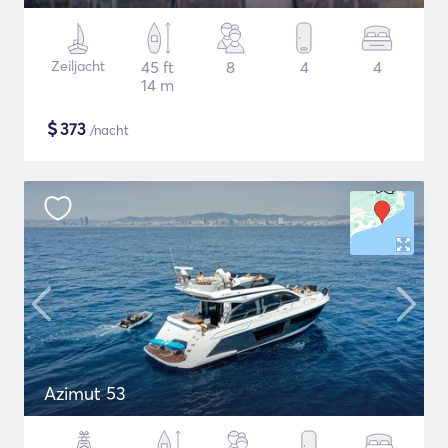
Zeiljacht
45 ft
8
4
4
14 m
$
373
/nacht
Azimut 53