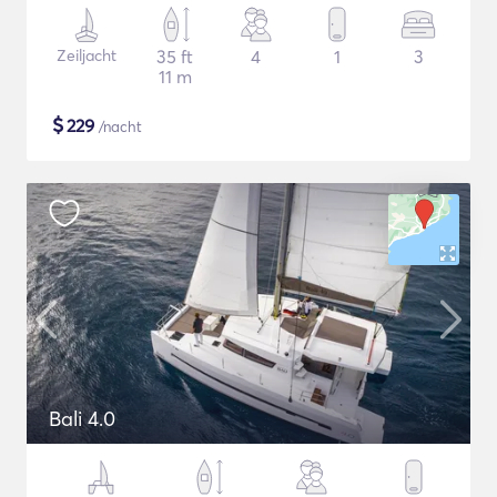
Zeiljacht
35 ft
4
1
3
11 m
$
229
/nacht
Bali 4.0