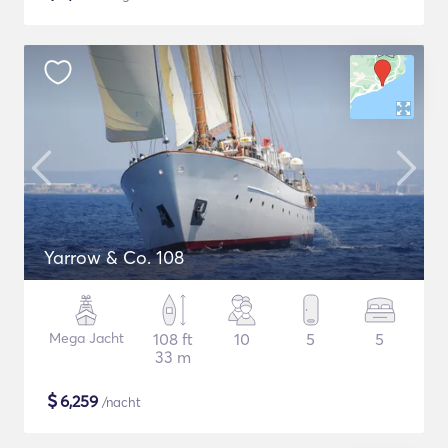
Yarrow & Co. 108
Mega Jacht
108 ft
10
5
5
33 m
$
6,259
/nacht