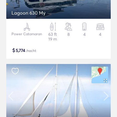
Lagoon 630 My
Power Catamaran
63 ft
8
4
4
19 m
$
5,774
/nacht