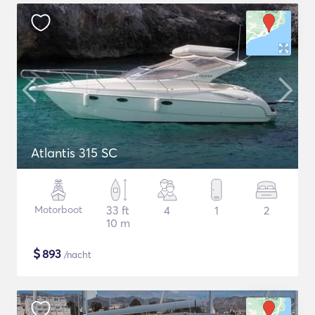
Atlantis 315 SC
Motorboot
33 ft
4
1
2
10 m
$
893
/nacht