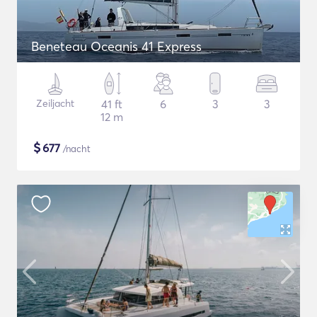
Beneteau Oceanis 41 Express
Zeiljacht
41 ft
6
3
3
12 m
$
677
/nacht