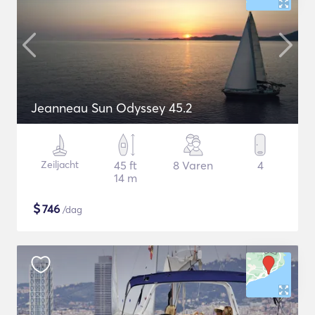
Jeanneau Sun Odyssey 45.2
Zeiljacht
45 ft
8 Varen
4
14 m
$
746
/dag