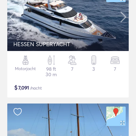
HESSEN SUPERYACHT
Motorjacht
98 ft
7
3
7
30 m
$
7,091
/nacht