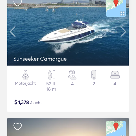
Sunseeker Camargue
Motorjacht
52 ft
4
2
4
16 m
$
1,378
/nacht