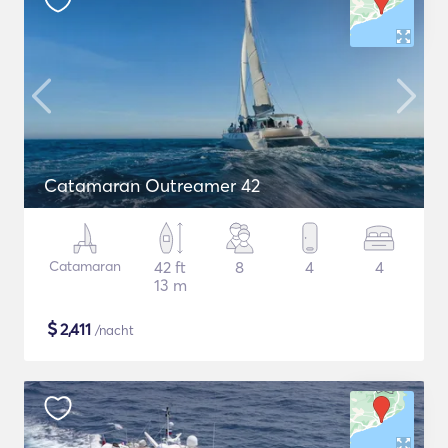
Catamaran Outreamer 42
Catamaran
42 ft
8
4
4
13 m
$
2,411
/nacht