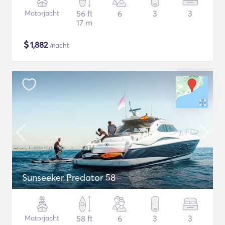
Motorjacht
56 ft
6
3
3
17 m
$
1,882
/nacht
Sunseeker Predator 58
Motorjacht
58 ft
6
3
3