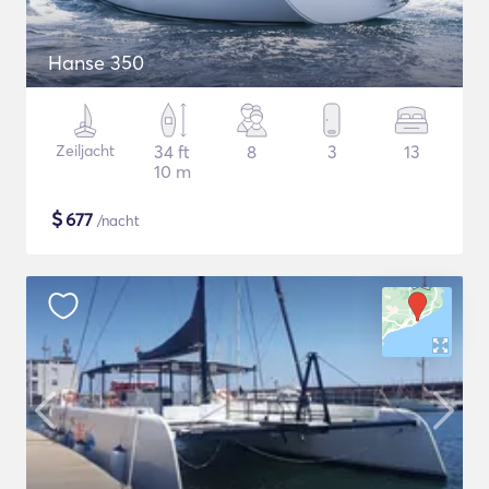
Hanse 350
Zeiljacht
34 ft
8
3
13
10 m
$
677
/nacht