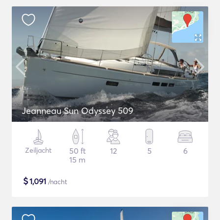
Jeanneau Sun Odyssey 509
Zeiljacht
50 ft
12
5
6
15 m
$
1,091
/nacht