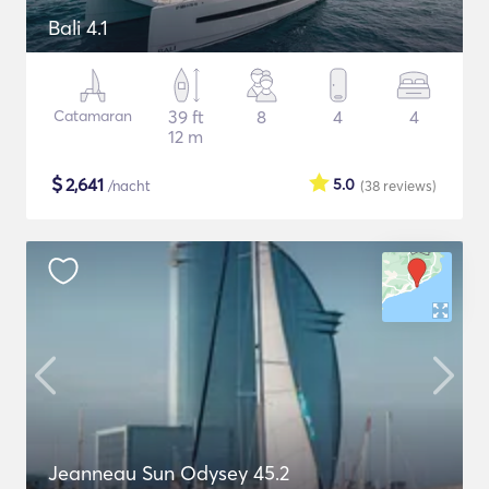
Bali 4.1
Catamaran
39 ft
8
4
4
12 m
$
2,641
5.0
/nacht
(38
reviews
)
Jeanneau Sun Odysey 45.2