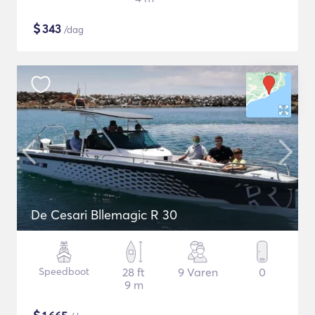
$
343
/dag
De Cesari Bllemagic R 30
Speedboot
28 ft
9 Varen
0
9 m