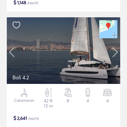
$
1,148
/nacht
Bali 4.2
Catamaran
42 ft
8
4
4
13 m
$
2,641
/nacht