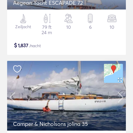
Aegean Yacht ESCAPADE 72
Zeiljacht
79 ft
10
6
10
24 m
$
1,837
/nacht
Camper & Nicholsons jolina 35