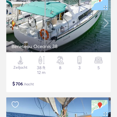
Beneteau Oceanis 38
Zeiljacht
38 ft
8
3
5
12 m
$
706
/nacht