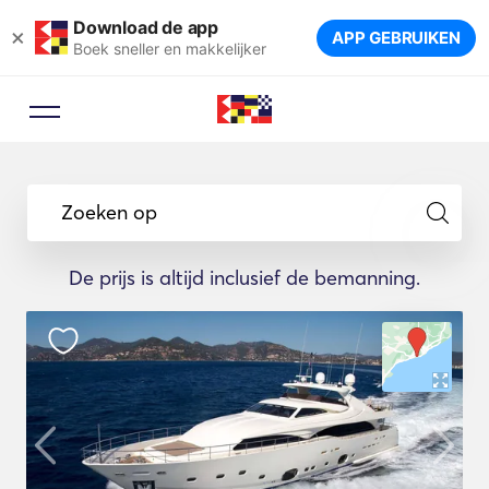
Download de app
×
APP GEBRUIKEN
Boek sneller en makkelijker
Boekingsadviseur
Laat een reisexpert u de ideale
Zoeken op
jachten voor uw reis voorstellen.
De prijs is altijd inclusief de bemanning.