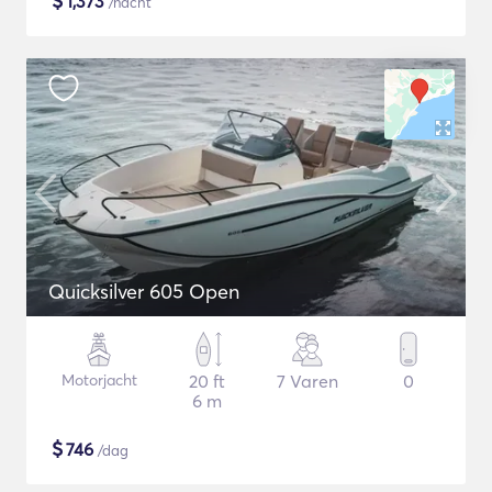
$
1,373
/nacht
Quicksilver 605 Open
Motorjacht
20 ft
7 Varen
0
6 m
$
746
/dag