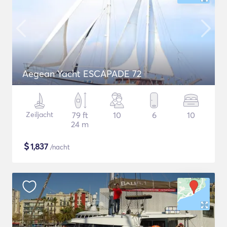
Aegean Yacht ESCAPADE 72
Zeiljacht
79 ft
10
6
10
24 m
$
1,837
/nacht