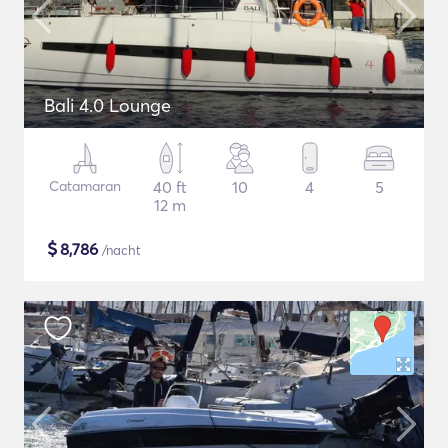
Bali 4.0 Lounge
Catamaran
40 ft
10
4
5
12 m
$
8,786
/nacht