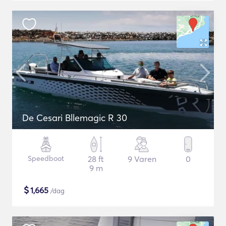
De Cesari Bllemagic R 30
Speedboot
28 ft
9 Varen
0
9 m
$
1,665
/dag