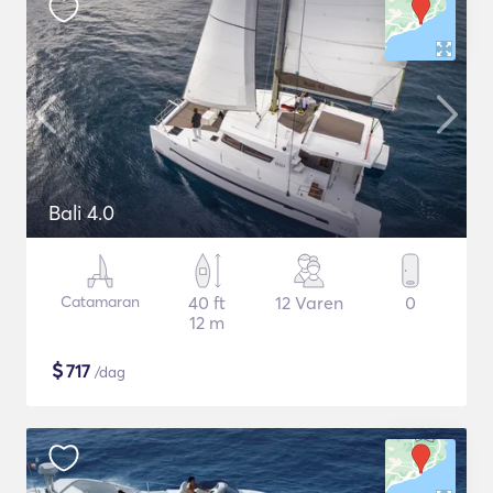
Bali 4.0
Catamaran
40 ft
12 Varen
0
12 m
$
717
/dag