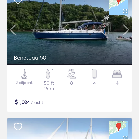
Beneteau 50
Zeiljacht
50 ft
8
4
4
15 m
$
1,024
/nacht