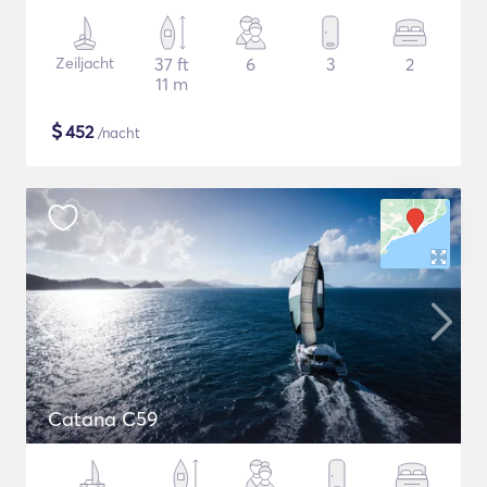
Zeiljacht
37 ft
6
3
2
11 m
$
452
/nacht
Catana C59