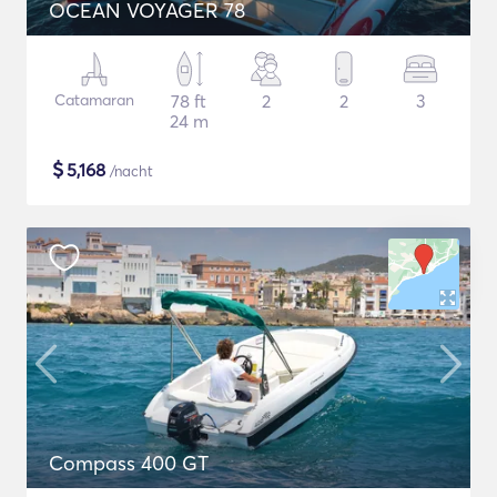
OCEAN VOYAGER 78
Catamaran
78 ft
2
2
3
24 m
$
5,168
/nacht
Compass 400 GT