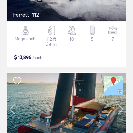
Ferretti 112
Mega Jacht
112 ft
10
5
7
34 m
$
13,896
/nacht