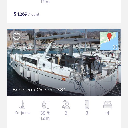
12 m
$
1,269
/nacht
Beneteau Oceanis 38.1
Zeiljacht
38 ft
8
3
4
12 m