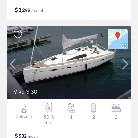
$
3,299
/nacht
Viko S 30
Zeiljacht
30 ft
4
2
2
9 m
$
582
/nacht