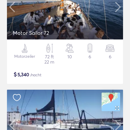
Motor Sailor 72
Motorzeiler
72 ft
10
6
6
22 m
$
5,340
/nacht