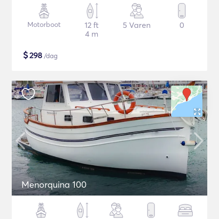
Motorboot
12 ft
5 Varen
0
4 m
$
298
/dag
Menorquina 100