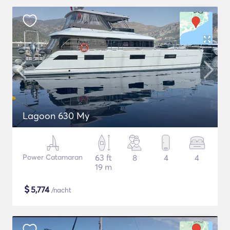
Lagoon 630 My
Power Catamaran
63 ft
8
4
4
19 m
$
5,774
/nacht