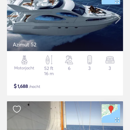
Azimut 52
Motorjacht
52 ft
6
3
3
16 m
$
1,688
/nacht