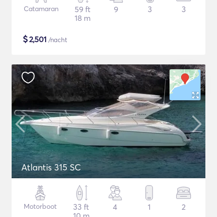
Catamaran
59 ft
9
3
3
18 m
$
2,501
/nacht
Atlantis 315 SC
Motorboot
33 ft
4
1
2
10 m