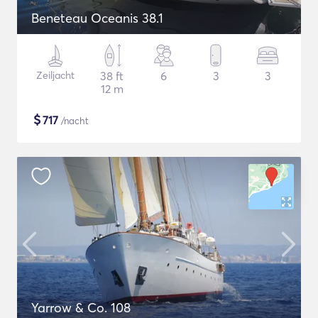
Beneteau Oceanis 38.1
Zeiljacht
38 ft
6
3
3
12 m
$
717
/nacht
Yarrow & Co. 108