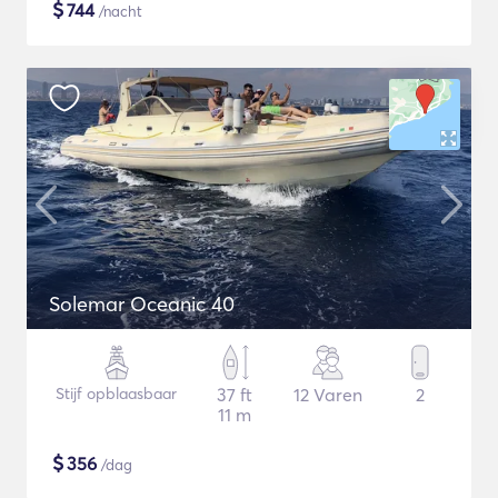
$
744
/nacht
Solemar Oceanic 40
Stijf opblaasbaar
37 ft
12 Varen
2
11 m
$
356
/dag