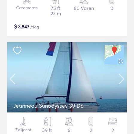
Catamaran
75 ft
80 Varen
0
23 m
$
3,847
/dag
Jeanneau Sunodyssey 39 DS
Zeiljacht
39 ft
6
2
2