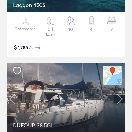
Laggon 450S
Catamaran
45 ft
10
4
7
14 m
$
1,785
/nacht
DUFOUR 38.5GL