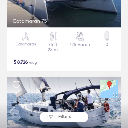
Catamaran 75
Catamaran
75 ft
125 Varen
0
23 m
$
8,726
/dag
Filters