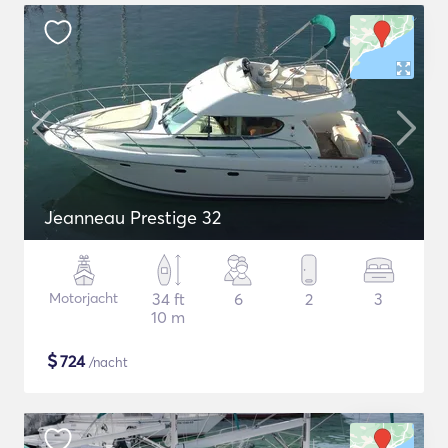
Jeanneau Prestige 32
Motorjacht
34 ft
6
2
3
10 m
$
724
/nacht