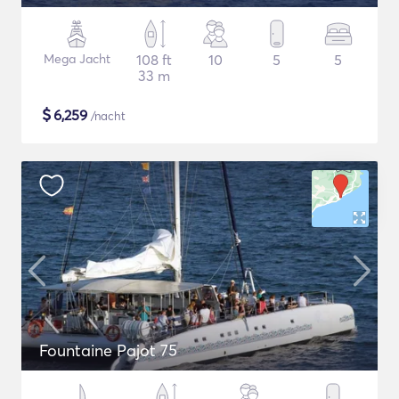
Mega Jacht
108 ft
10
5
5
33 m
$
6,259
/nacht
Fountaine Pajot 75