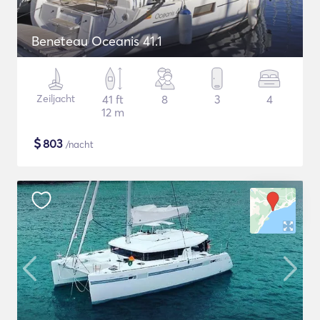
Beneteau Oceanis 41.1
Zeiljacht
41 ft
8
3
4
12 m
$
803
/nacht