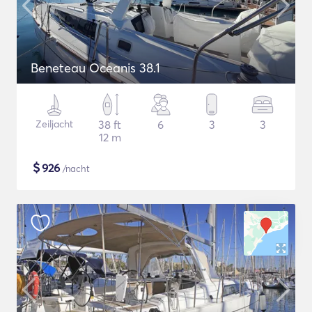
Beneteau Oceanis 38.1
Zeiljacht
38 ft
6
3
3
12 m
$
926
/nacht