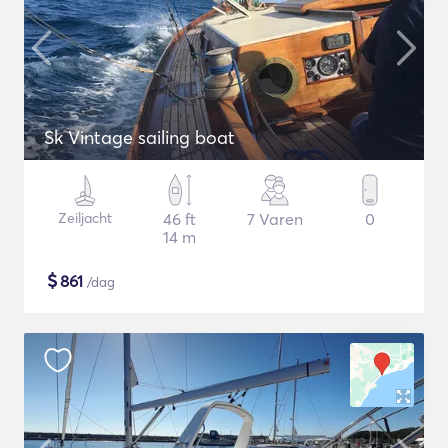
Sk Vintage sailing boat
Zeiljacht
46 ft
7 Varen
0
14 m
$
861
/dag