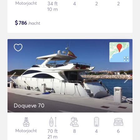
Motorjacht
34 ft
4
2
2
10 m
$
786
/nacht
Doqueve 70
Motorjacht
70 ft
8
4
6
21 m