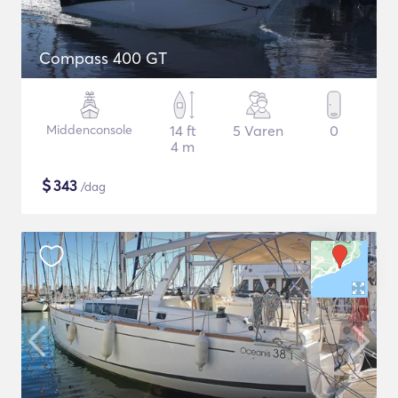
Compass 400 GT
Middenconsole
14 ft
5 Varen
0
4 m
$
343
/dag