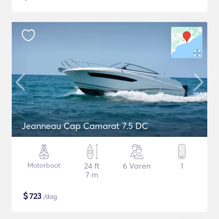
Jeanneau Cap Camarat 7.5 DC
Motorboot
24 ft
6 Varen
1
7 m
$
723
/dag