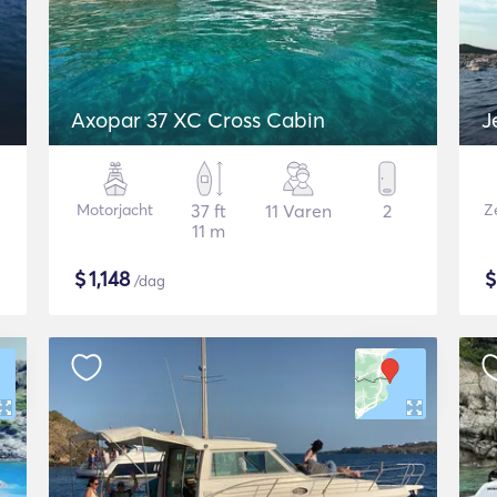
Axopar 37 XC Cross Cabin
J
Motorjacht
37 ft
11 Varen
2
Ze
11 m
$
1,148
/dag