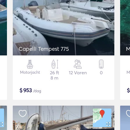
Capelli Tempest 775
M
Motorjacht
26 ft
12 Varen
0
M
8 m
$
953
/dag