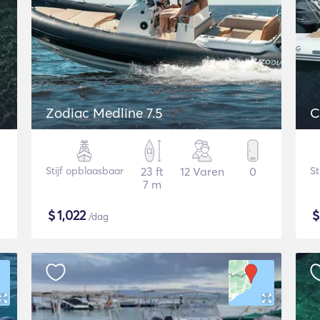
Zodiac Medline 7.5
C
Stijf opblaasbaar
23 ft
12 Varen
0
St
7 m
$
1,022
/dag