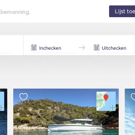
Lijst t
de bemanning.