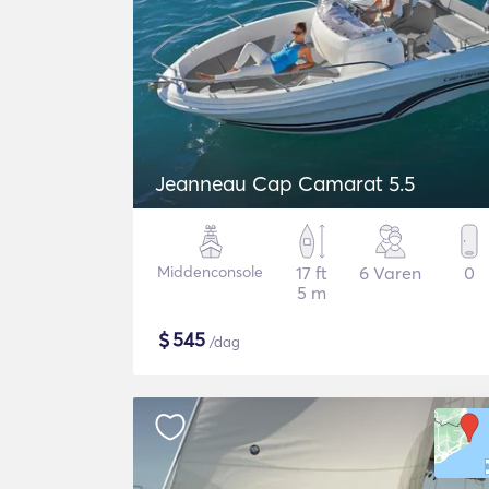
Jeanneau Cap Camarat 5.5
Middenconsole
17 ft
6 Varen
0
5 m
$
545
/dag