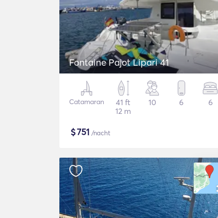
Fontaine Pajot Lipari 41
Catamaran
41 ft
10
6
6
12 m
$
751
/nacht