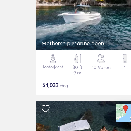
Mothership Marine open
Motorjacht
30 ft
10 Varen
1
9 m
$
1,033
/dag