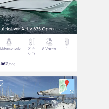
uicksilver Activ 675 Open
iddenconsole
21 ft
8 Varen
1
6 m
$
562
/dag