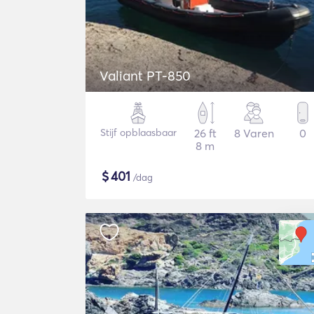
Valiant PT-850
Stijf opblaasbaar
26 ft
8 Varen
0
8 m
$
401
/dag