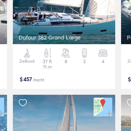
Dufour 382 Grand Large
P
Zeilboot
37 ft
8
3
4
Ze
11 m
$
457
/nacht