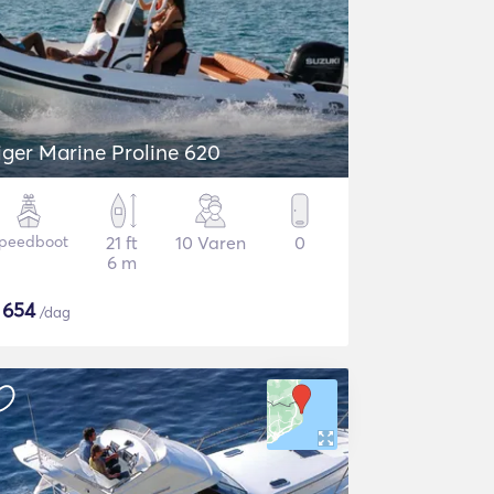
iger Marine Proline 620
peedboot
21 ft
10 Varen
0
6 m
$
654
/dag