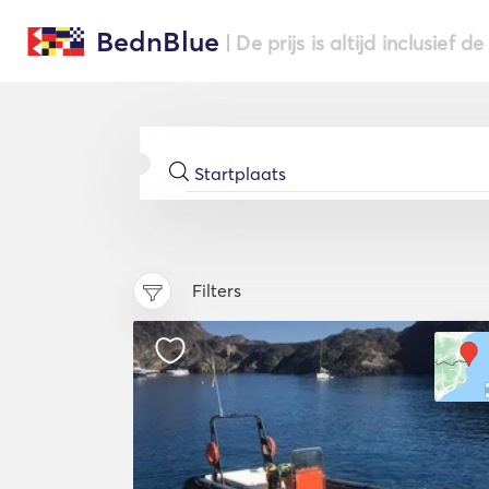
BednBlue
| De prijs is altijd inclusief 
Filters