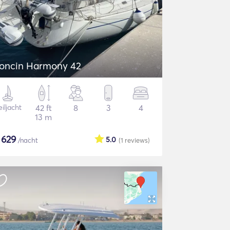
oncin Harmony 42
iljacht
42 ft
8
3
4
13 m
$
629
5.0
/nacht
(1
reviews
)