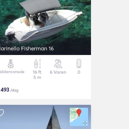
arinello Fisherman 16
iddenconsole
16 ft
6 Varen
0
5 m
$
493
/dag