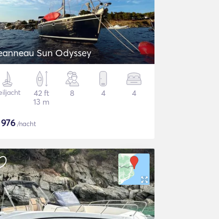
eanneau Sun Odyssey
iljacht
42 ft
8
4
4
13 m
$
976
/nacht