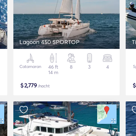
nd
Lagoon 450 SPORTOP
T
Catamaran
46 ft
8
3
4
S
14 m
$
2,779
/nacht