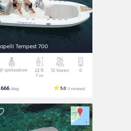
apelli Tempest 700
ijf opblaasbaar
22 ft
12 Varen
0
7 m
$
666
5.0
/dag
(1
reviews
)