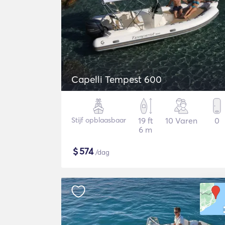
Capelli Tempest 600
Stijf opblaasbaar
19 ft
10 Varen
0
6 m
$
574
/dag