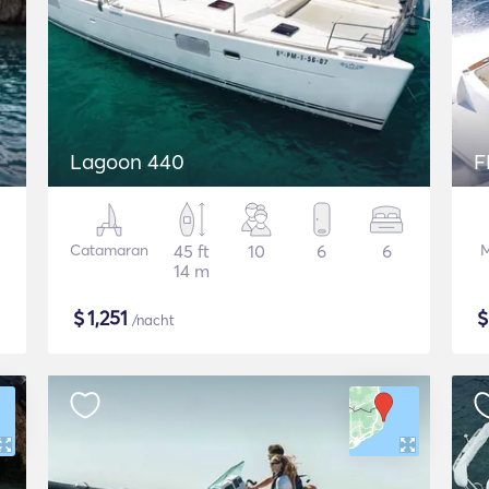
Lagoon 440
F
Catamaran
45 ft
10
6
6
M
14 m
$
1,251
/nacht