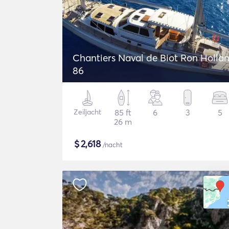
Chantiers Naval de Biot Ron Holla
86
Zeiljacht
85 ft
6
3
5
26 m
$
2,618
/nacht