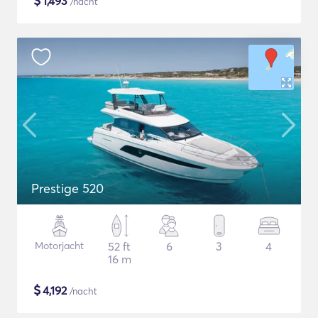
$
1,493
/nacht
Prestige 520
Motorjacht
52 ft
6
3
4
16 m
$
4,192
/nacht