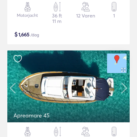
Motorjacht
36 ft
12 Varen
1
11 m
$
1,665
/dag
Apreamare 45