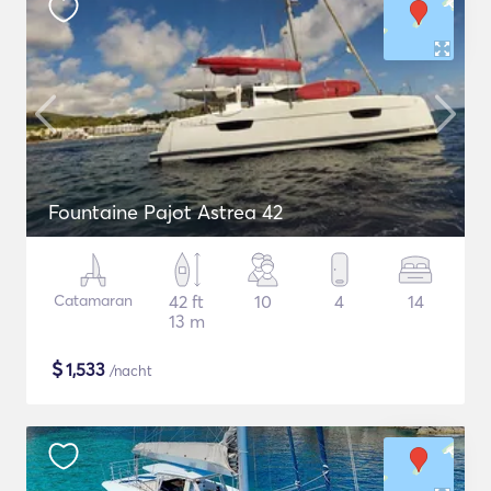
Fountaine Pajot Astrea 42
Catamaran
42 ft
10
4
14
13 m
$
1,533
/nacht