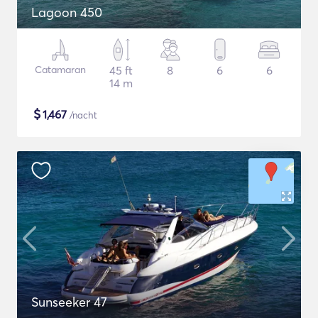
Lagoon 450
Catamaran
45 ft
8
6
6
14 m
$
1,467
/nacht
Sunseeker 47