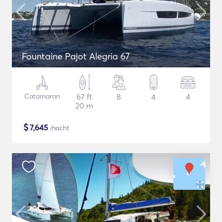
Fountaine Pajot Alegria 67
Catamaran
67 ft
8
4
4
20 m
$
7,645
/nacht