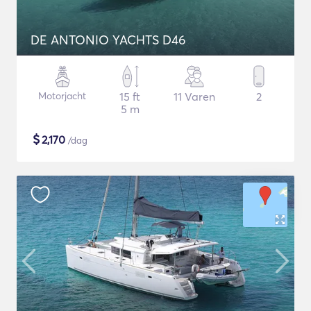
DE ANTONIO YACHTS D46
Motorjacht
15 ft
11 Varen
2
5 m
$
2,170
/dag