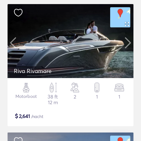
Riva Rivamare
Motorboot
38 ft
2
1
1
12 m
$
2,641
/nacht