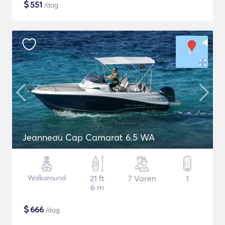
$
551
/dag
Jeanneau Cap Camarat 6.5 WA
Walkaround
21 ft
7 Varen
1
6 m
$
666
/dag