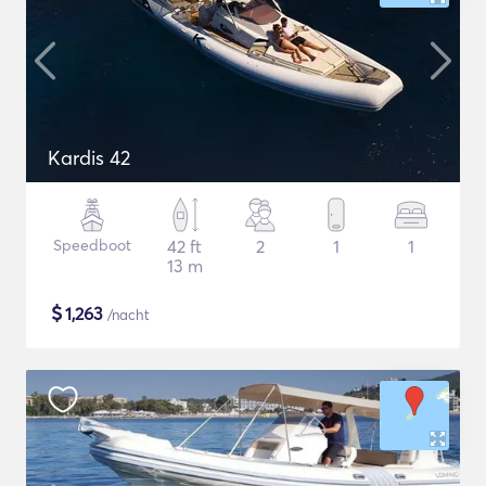
Kardis 42
Speedboot
42 ft
2
1
1
13 m
$
1,263
/nacht