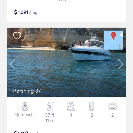
$
1,091
/dag
Pershing 37
Motorjacht
37 ft
4
2
2
11 m