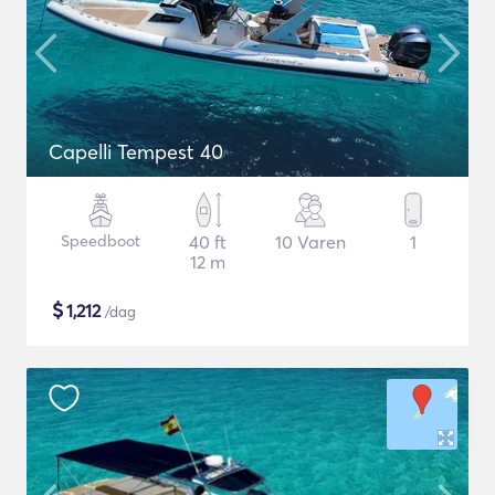
Capelli Tempest 40
Speedboot
40 ft
10 Varen
1
12 m
$
1,212
/dag