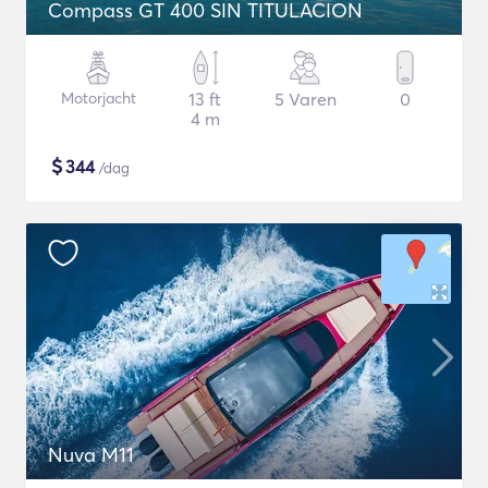
Compass GT 400 SIN TITULACION
Motorjacht
13 ft
5 Varen
0
4 m
$
344
/dag
Nuva M11