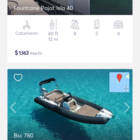
Fountaine Pajot Isla 40
Catamaran
40 ft
8
3
4
12 m
$
1,163
/nacht
Bsc 780