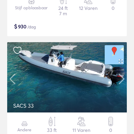
Stijf opblaasbaar
24 ft
12 Varen
0
7 m
$
930
/dag
SACS 33
Andere
33 ft
11 Varen
0