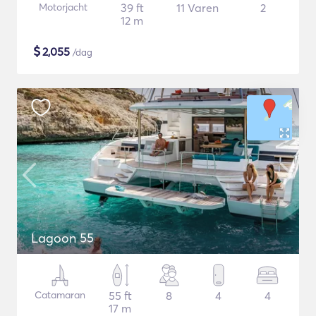
Motorjacht
39 ft
11 Varen
2
12 m
$
2,055
/dag
Lagoon 55
Catamaran
55 ft
8
4
4
17 m