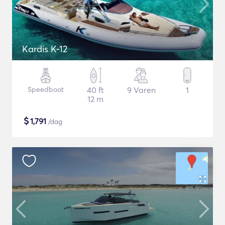
Kardis K-12
Speedboot
40 ft
9 Varen
1
12 m
$
1,791
/dag