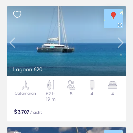
Lagoon 620
Catamaran
62 ft
8
4
4
19 m
$
3,707
/nacht