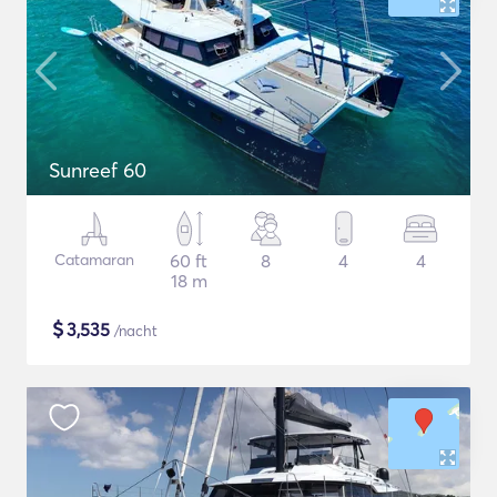
Sunreef 60
Catamaran
60 ft
8
4
4
18 m
$
3,535
/nacht