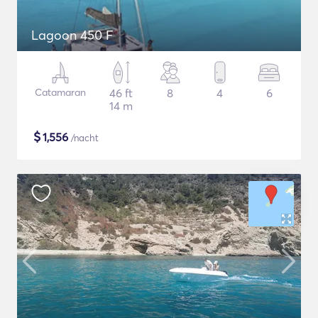
Lagoon 450 F
Catamaran
46 ft
8
4
6
14 m
$
1,556
/nacht