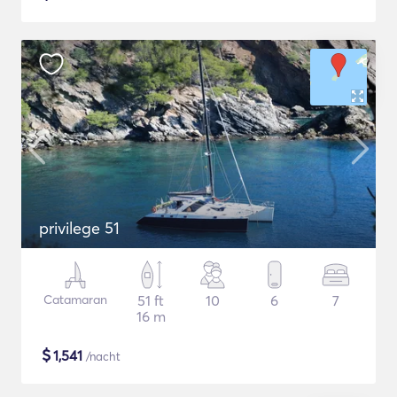
privilege 51
Catamaran
51 ft
10
6
7
16 m
$
1,541
/nacht