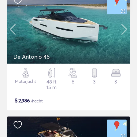
De Antonio 46
Motorjacht
48 ft
6
3
3
15 m
$
2,986
/nacht