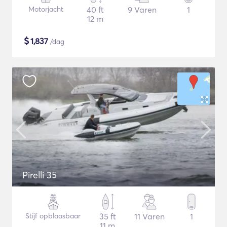
Motorjacht
40 ft
9 Varen
1
12 m
$
1,837
/dag
Pirelli 35
Stijf opblaasbaar
35 ft
11 Varen
1
11 m