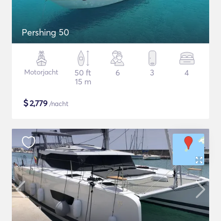
Pershing 50
Motorjacht
50 ft
6
3
4
15 m
$
2,779
/nacht