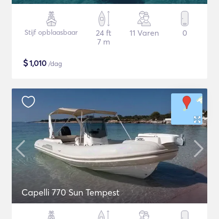
Stijf opblaasbaar
24 ft
11 Varen
0
7 m
$
1,010
/dag
Capelli 770 Sun Tempest