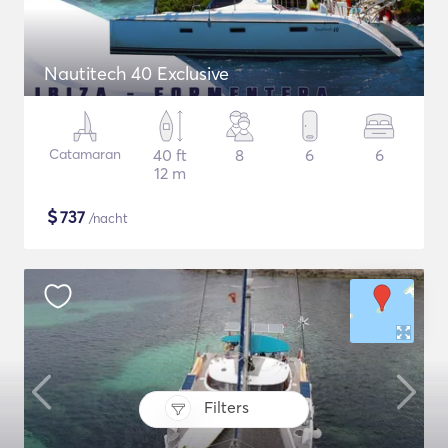
Nautitech 40 Exclusive
Catamaran
40 ft
8
6
6
12 m
$
737
/nacht
Filters