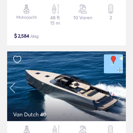
Motorjacht
48 ft
10 Varen
2
15 m
$
2,584
/dag
Van Dutch 40