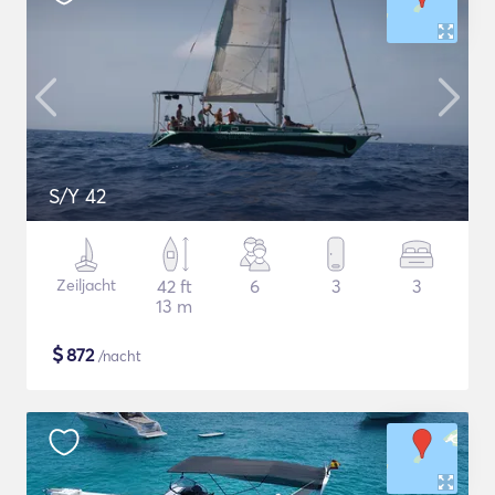
S/Y 42
Zeiljacht
42 ft
6
3
3
13 m
$
872
/nacht