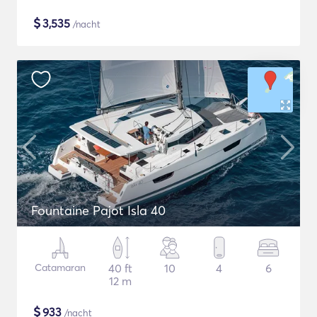
$
3,535
/nacht
Fountaine Pajot Isla 40
Catamaran
40 ft
10
4
6
12 m
$
933
/nacht