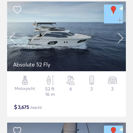
Absolute 52 Fly
Motorjacht
52 ft
6
3
3
16 m
$
3,675
/nacht