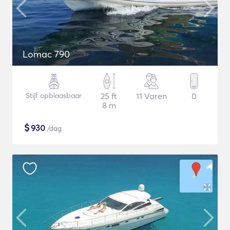
Lomac 790
Stijf opblaasbaar
25 ft
11 Varen
0
8 m
$
930
/dag