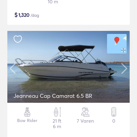
10 m
$
1,320
/dag
Jeanneau Cap Camarat 6.5 BR
Bow Rider
21 ft
7 Varen
0
6 m