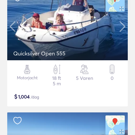
Quicksilver Open 555
Motorjacht
18 ft
5 Varen
0
5 m
$
1,004
/dag