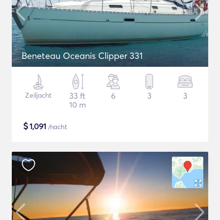
Beneteau Oceanis Clipper 331
Zeiljacht
33 ft
6
3
3
10 m
$
1,091
/nacht