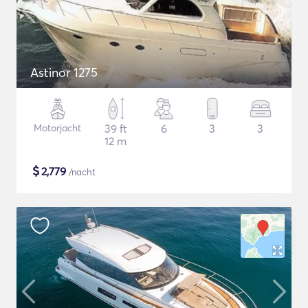
Astinor 1275
Motorjacht
39 ft
6
3
3
12 m
$
2,779
/nacht