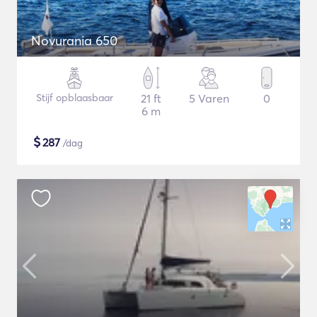
Novurania 650
Stijf opblaasbaar
21 ft
5 Varen
0
6 m
$
287
/dag