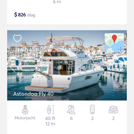
6 m
$
826
/dag
Astondoa Fly 40
Motorjacht
40 ft
6
2
2
12 m