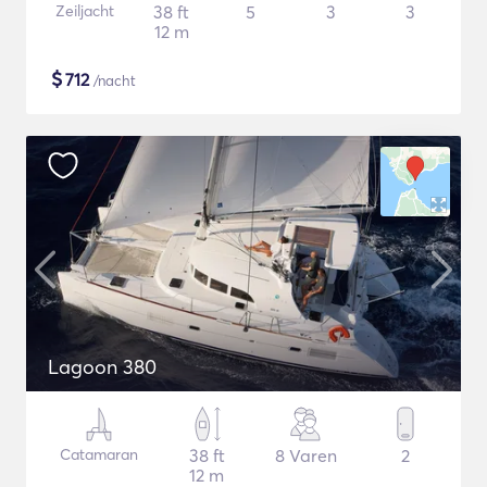
Zeiljacht
38 ft
5
3
3
12 m
$
712
/nacht
Lagoon 380
Catamaran
38 ft
8 Varen
2
12 m