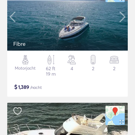
Fibre
Motorjacht
62 ft
4
2
2
19 m
$
1,389
/nacht