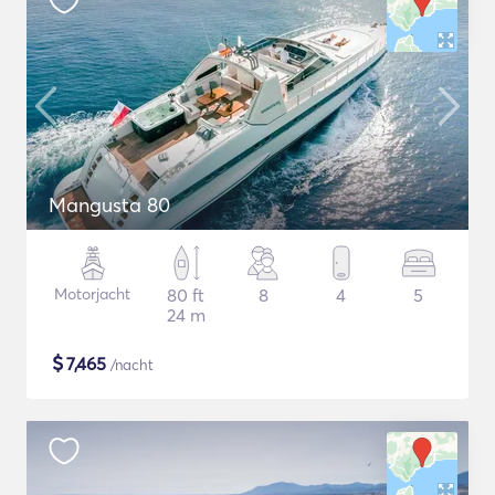
Mangusta 80
Motorjacht
80 ft
8
4
5
24 m
$
7,465
/nacht