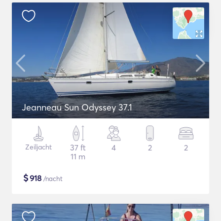
Jeanneau Sun Odyssey 37.1
Zeiljacht
37 ft
4
2
2
11 m
$
918
/nacht