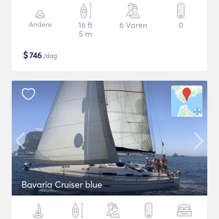
Andere
16 ft
6 Varen
0
5 m
$
746
/dag
Bavaria Cruiser blue