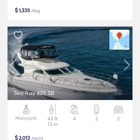
$
1,335
/dag
Sea Ray 435 SB
Motorjacht
43 ft
4
2
2
13 m
$
2,013
/nacht