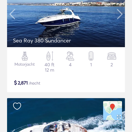
Sea Ray 380 Sundancer
Motorjacht
40 ft
4
1
2
12 m
$
2,871
/nacht