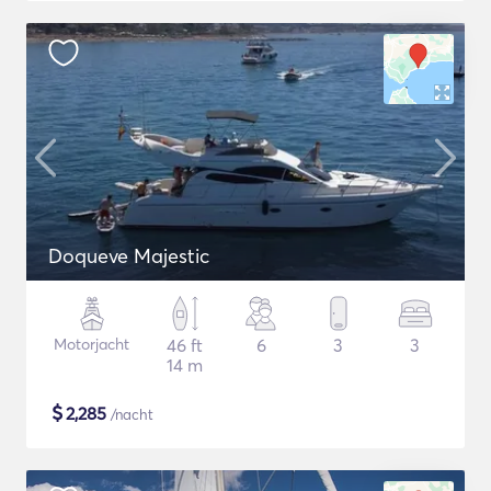
Doqueve Majestic
Motorjacht
46 ft
6
3
3
14 m
$
2,285
/nacht