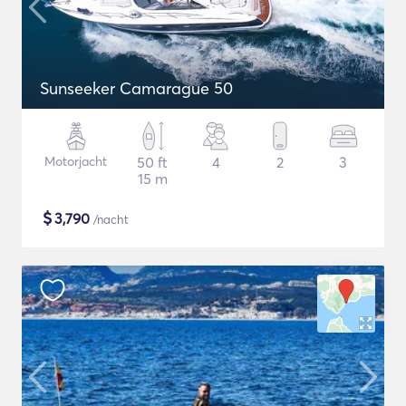
Sunseeker Camarague 50
Motorjacht
50 ft
4
2
3
15 m
$
3,790
/nacht