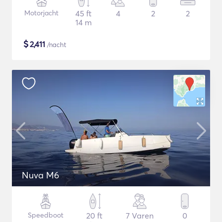
Motorjacht
45 ft
4
2
2
14 m
$
2,411
/nacht
Nuva M6
Speedboot
20 ft
7 Varen
0