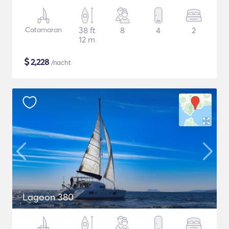
Catamaran
38 ft
8
4
2
12 m
$
2,228
/nacht
Lagoon 380