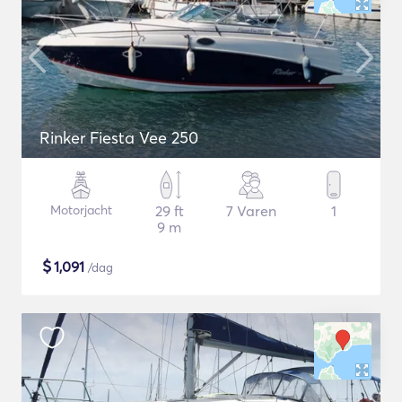
Rinker Fiesta Vee 250
Motorjacht
29 ft
7 Varen
1
9 m
$
1,091
/dag