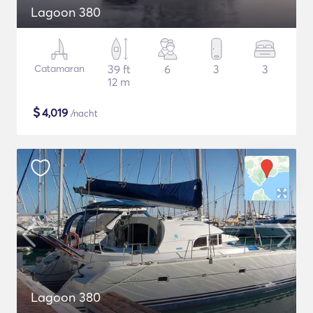
Lagoon 380
Catamaran
39 ft
6
3
3
12 m
$
4,019
/nacht
Lagoon 380