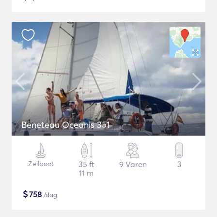
Beneteau Oceanis 351
Zeilboot
35 ft
9 Varen
3
11 m
$
758
/dag