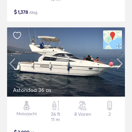
$
1,378
/dag
Astondoa 36 as
Motorjacht
36 ft
8 Varen
2
11 m