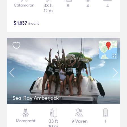
Catamaran
38 ft
8
4
4
12 m
$
1,837
/nacht
Sea-Ray Amberjack
Motorjacht
33 ft
9 Varen
1
10 m