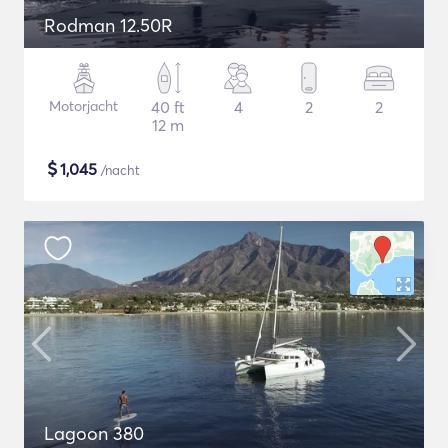
Rodman 12.50R
Motorjacht
40 ft
4
2
2
12 m
$
1,045
/nacht
Lagoon 380