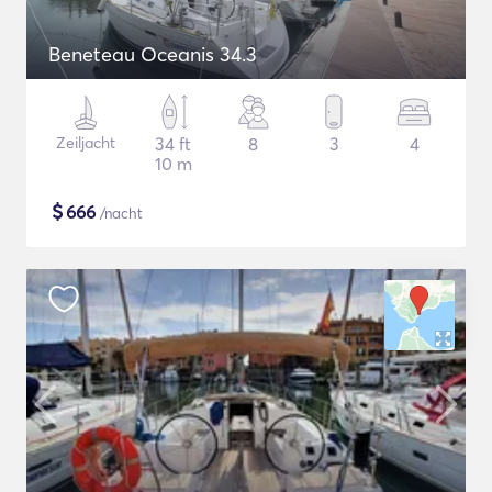
Beneteau Oceanis 34.3
Zeiljacht
34 ft
8
3
4
10 m
$
666
/nacht