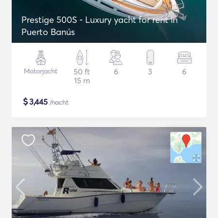
Prestige 500S - Luxury yacht for rent in
Puerto Banús
Motorjacht
50 ft
6
3
6
15 m
$
3,445
/nacht