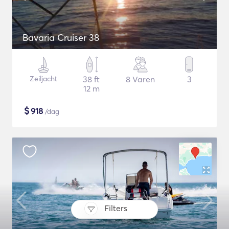
Bavaria Cruiser 38
Zeiljacht
38 ft
8 Varen
3
12 m
$
918
/dag
Filters