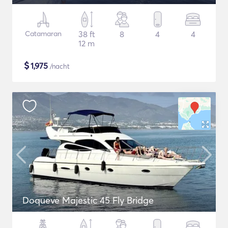
Catamaran
38 ft
8
4
4
12 m
$
1,975
/nacht
Doqueve Majestic 45 Fly Bridge