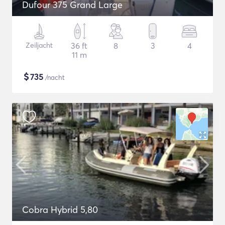
Dufour 375 Grand Large
Zeiljacht
36 ft
8
3
4
11 m
$
735
/nacht
Cobra Hybrid 5,80