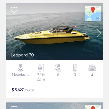
Leopard 70
Motorjacht
72 ft
6
3
4
22 m
$
5,627
/nacht