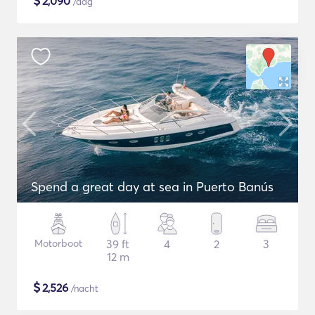
$
2,090
/dag
Spend a great day at sea in Puerto Banús
Motorboot
39 ft
4
2
3
12 m
$
2,526
/nacht