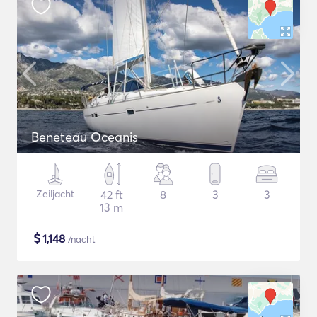
Beneteau Oceanis
Zeiljacht
42 ft
8
3
3
13 m
$
1,148
/nacht