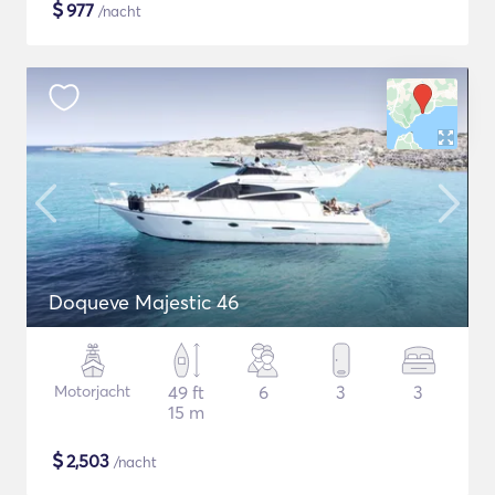
$
977
/nacht
Doqueve Majestic 46
Motorjacht
49 ft
6
3
3
15 m
$
2,503
/nacht