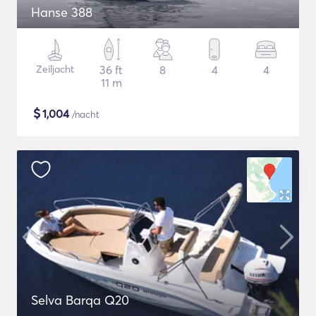
Hanse 388
Zeiljacht
36 ft
8
4
4
11 m
$
1,004
/nacht
Selva Barqa Q20