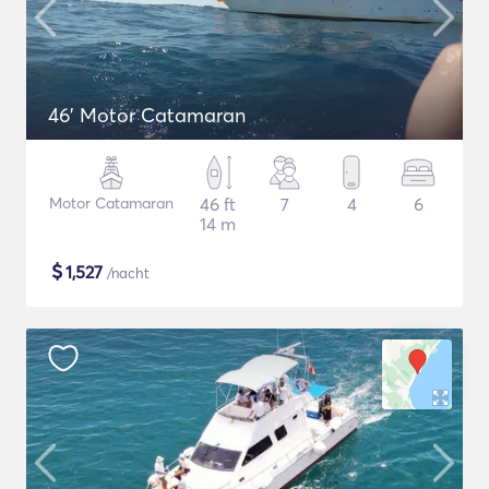
46' Motor Catamaran
Motor Catamaran
46 ft
7
4
6
14 m
$
1,527
/nacht