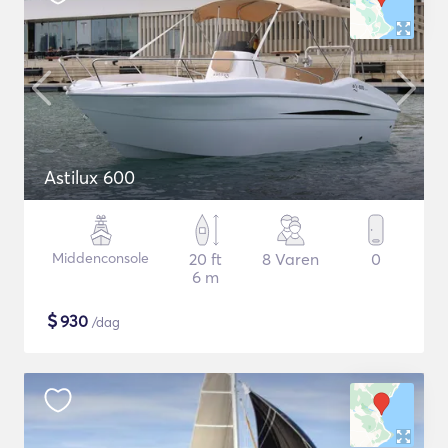
Astilux 600
Middenconsole
20 ft
8 Varen
0
6 m
$
930
/dag