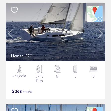
Hanse 370
Zeiljacht
37 ft
6
3
3
11 m
$
368
/nacht