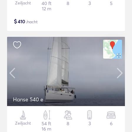
Zeiljacht
40 ft
8
3
5
12 m
$
410
/nacht
Hanse 540 e
Zeiljacht
54 ft
8
3
6
16 m