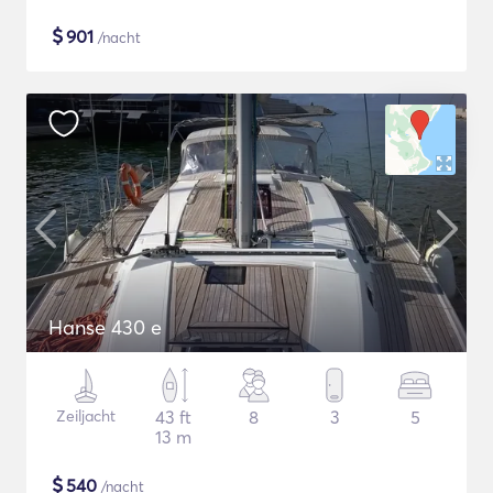
$
901
/nacht
Hanse 430 e
Zeiljacht
43 ft
8
3
5
13 m
$
540
/nacht