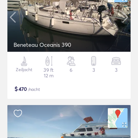
Beneteau Oceanis 390
Zeiljacht
39 ft
6
3
3
12 m
$
470
/nacht