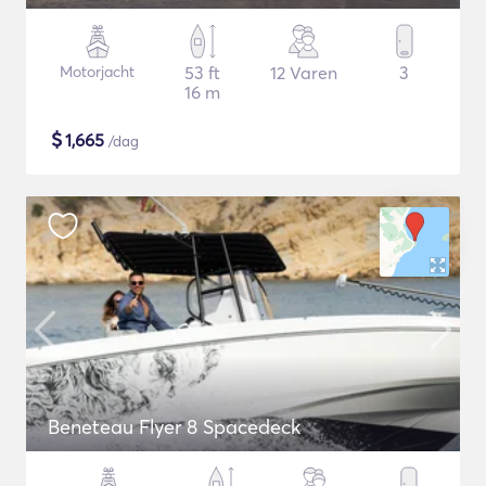
Motorjacht
53 ft
12 Varen
3
16 m
$
1,665
/dag
Beneteau Flyer 8 Spacedeck