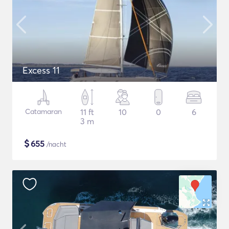
Excess 11
Catamaran
11 ft
10
0
6
3 m
$
655
/nacht