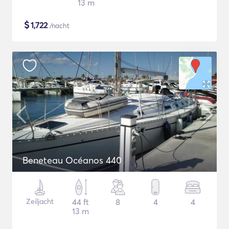
13 m
$
1,722
/nacht
Beneteau Océanos 440
Zeiljacht
44 ft
8
4
4
13 m