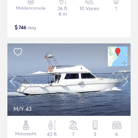
Middenconsole
26 ft
10 Varen
1
8 m
$
746
/dag
M/Y 43
Motorjacht
43 ft
7
3
6