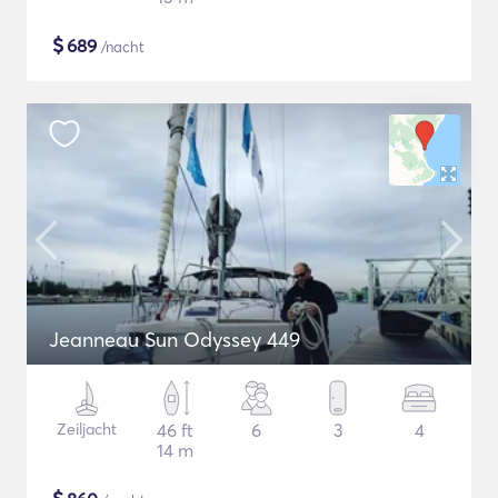
$
689
/nacht
Jeanneau Sun Odyssey 449
Zeiljacht
46 ft
6
3
4
14 m