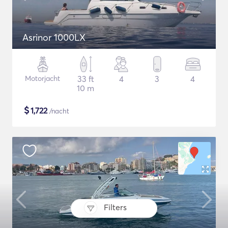
Asrinor 1000LX
Motorjacht
33 ft
4
3
4
10 m
$
1,722
/nacht
Filters