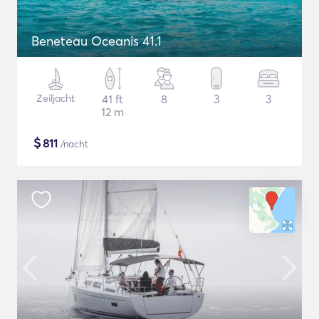
Beneteau Oceanis 41.1
Zeiljacht
41 ft
8
3
3
12 m
$
811
/nacht