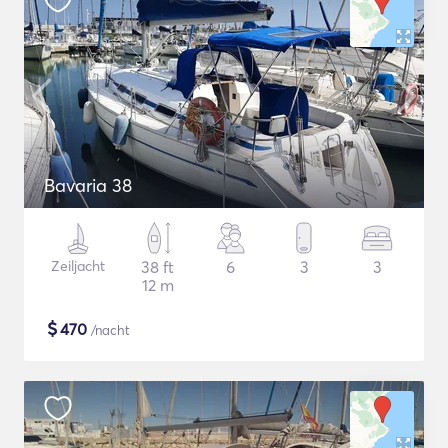
Bavaria 38
Zeiljacht
38 ft
6
3
3
12 m
$
470
/nacht