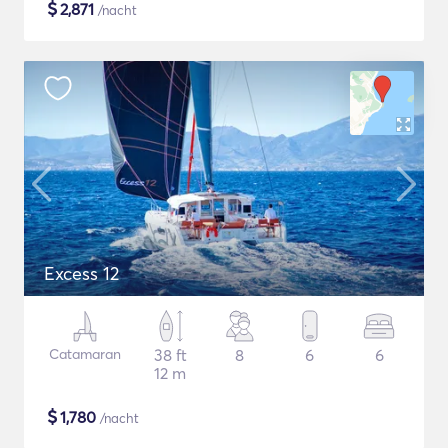
$
2,871
/nacht
Excess 12
Catamaran
38 ft
8
6
6
12 m
$
1,780
/nacht