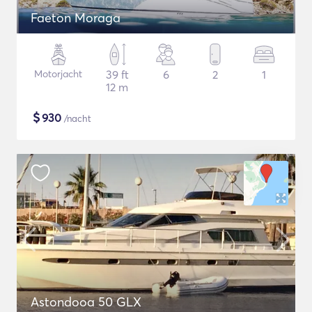
Faeton Moraga
Motorjacht
39 ft
6
2
1
12 m
$
930
/nacht
Astondooa 50 GLX