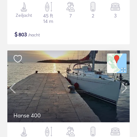
Zeiljacht
45 ft
7
2
3
14 m
$
803
/nacht
Hanse 400