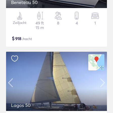
Beneteau 50
Zeiljacht
49 ft
8
4
1
15 m
$
918
/nacht
Lagos 50