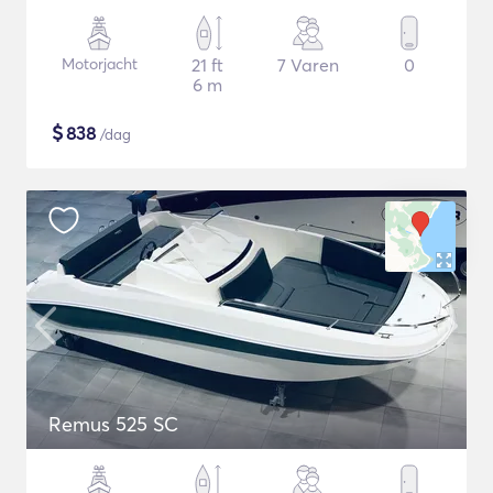
Motorjacht
21 ft
7 Varen
0
6 m
$
838
/dag
Remus 525 SC