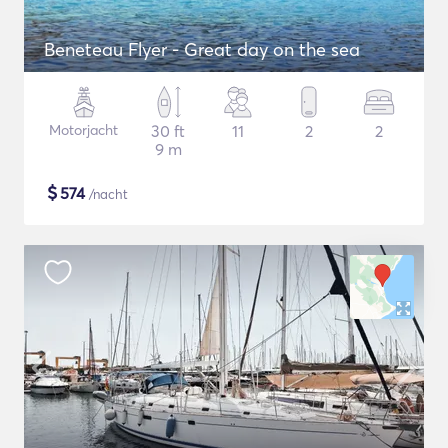
Beneteau Flyer - Great day on the sea
Motorjacht
30 ft
11
2
2
9 m
$
574
/nacht