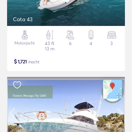
Cata 43
Motorjacht
43 ft
6
4
3
13 m
$
1,721
/nacht