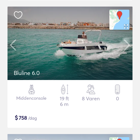
Bluline 6.0
Middenconsole
19 ft
8 Varen
0
6 m
$
758
/dag