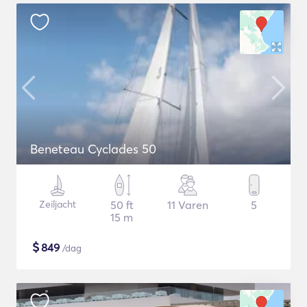
Beneteau Cyclades 50
Zeiljacht
50 ft
11 Varen
5
15 m
$
849
/dag