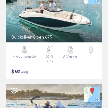
Quicksilver Open 675
Middenconsole
22 ft
8 Varen
1
7 m
$
631
/dag