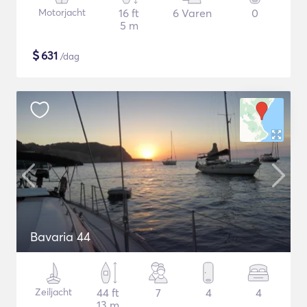
Motorjacht
16 ft
6 Varen
0
5 m
$
631
/dag
Bavaria 44
Zeiljacht
44 ft
7
4
4
13 m