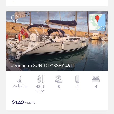
Jeanneau SUN ODYSSEY 49I
Zeiljacht
48 ft
8
4
4
15 m
$
1,223
/nacht