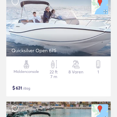
Quicksilver Open 675
Middenconsole
22 ft
8 Varen
1
7 m
$
631
/dag