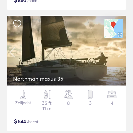
$
860
/nacht
Northman maxus 35
Zeiljacht
35 ft
8
3
4
11 m
$
544
/nacht