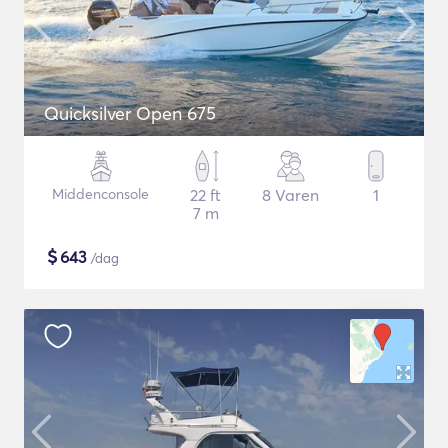
Quicksilver Open 675
Middenconsole
22 ft
8 Varen
1
7 m
$
643
/dag