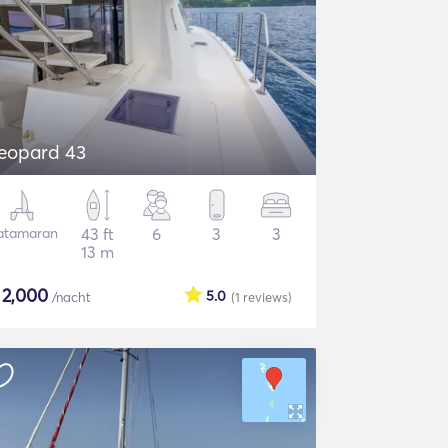
eopard 43
atamaran
43 ft
6
3
3
13 m
$
2,000
5.0
/nacht
(1
reviews
)