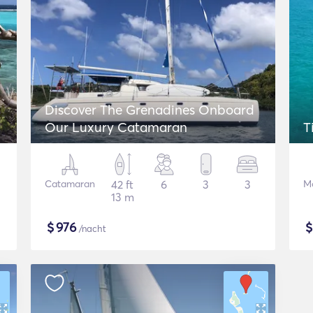
Discover The Grenadines Onboard
Our Luxury Catamaran
T
Catamaran
42 ft
6
3
3
Mo
13 m
$
976
/nacht