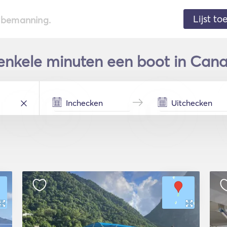
Lijst t
de bemanning.
nkele minuten een boot in Canar