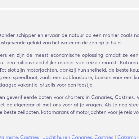
zonder schipper en ervaar de natuur op een manier zoals noo
stgevende geluid van het water en de zon op je huid.
bbers en zijn de meest economische oplossing omdat ze ee
t ze een milieuvriendelijke manier van reizen maakt. Katamar
 Tot slot zijn motorjachten, dankzij hun snelheid, de beste 
g een speedboot, zoals een opblaasbare, boeken voor een kort 
agse vakantie, of zelfs voor een feestje.
n geverifieerde boten voor charters in Canaries, Castries. V
t de eigenaar of met ons voor al je vragen. Als je nog steed
e beste zeilboten, katamarans of motorjachten voor je reis vo
almiste, Castries
|
Jacht huren Canaries, Castries
|
Catamara