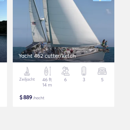
Yacht 462 cutter/ketch
Zeiljacht
46 ft
6
3
5
14 m
$
889
/nacht