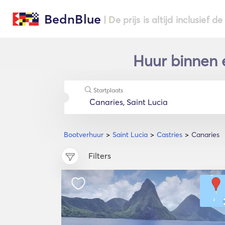
BednBlue
| De prijs is altijd inclusief 
Huur binnen e
Startplaats
Bootverhuur
Saint Lucia
Castries
Canaries
Filters