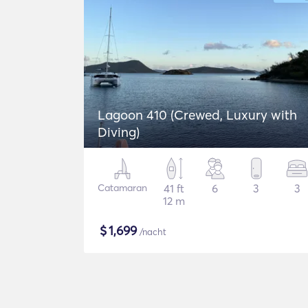
Lagoon 410 (Crewed, Luxury with
Diving)
Catamaran
41 ft
6
3
3
12 m
$
1,699
/nacht