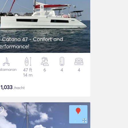
Catana 47 - Confort and
erformance!
atamaran
47 ft
6
4
4
14 m
$
1,033
/nacht