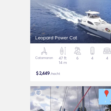
Leopard Power Cat
Catamaran
47 ft
6
4
4
14 m
$
2,449
/nacht