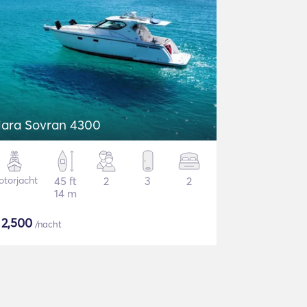
iara Sovran 4300
torjacht
45 ft
2
3
2
14 m
$
2,500
/nacht