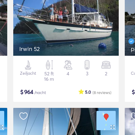
Irwin 52
p
Zeiljacht
52 ft
4
3
2
C
16 m
$
964
5.0
/nacht
(8
reviews
)