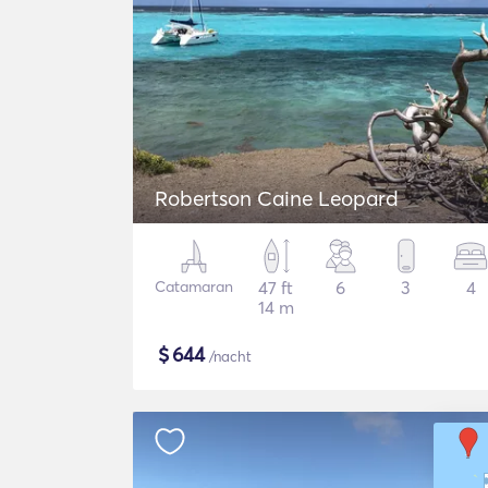
Robertson Caine Leopard
Catamaran
47 ft
6
3
4
14 m
$
644
/nacht