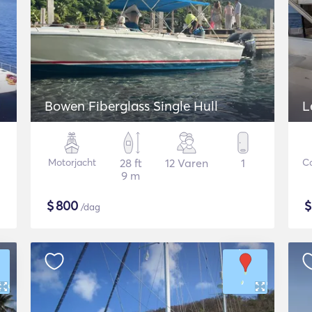
Bowen Fiberglass Single Hull
L
Motorjacht
28 ft
12 Varen
1
C
9 m
$
800
/dag