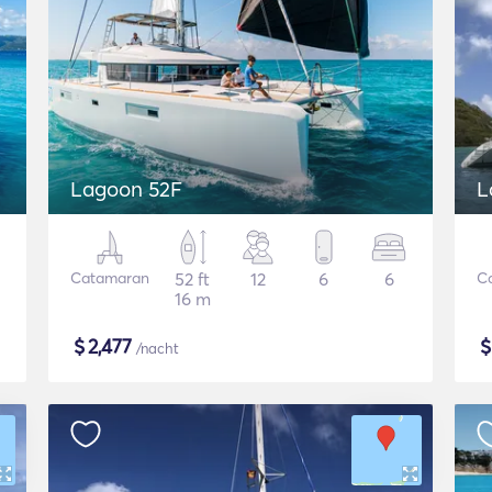
Lagoon 52F
L
Catamaran
52 ft
12
6
6
C
16 m
$
2,477
/nacht