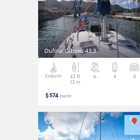
Dufour Gibsea 43.3
Zeiljacht
43 ft
6
4
4
13 m
$
574
/nacht