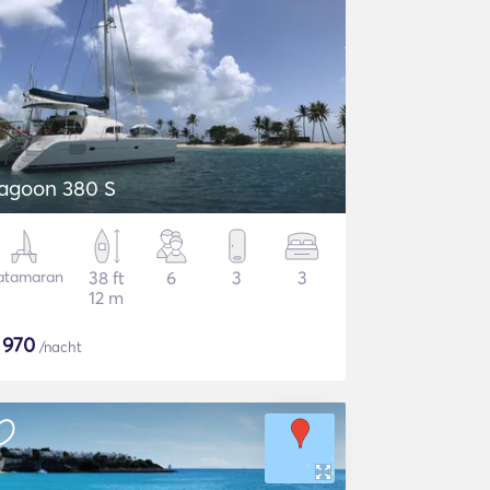
agoon 380 S
atamaran
38 ft
6
3
3
12 m
$
970
/nacht