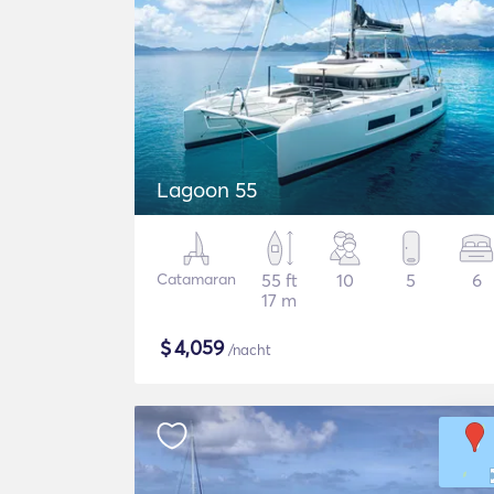
Lagoon 55
Catamaran
55 ft
10
5
6
17 m
$
4,059
/nacht